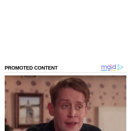
Reshma Rao
RR
ವೈರಲ್ ವಿಡಿಯೋ
ಚೀನಾ