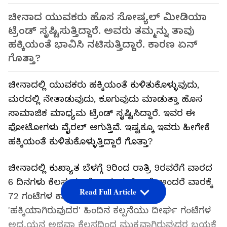
ಚೀನಾದ ಯುವಕರು ಹೊಸ ಸೋಷ್ಯಲ್ ಮೀಡಿಯಾ
ಟ್ರೆಂಡ್ ಸೃಷ್ಟಿಸುತ್ತಿದ್ದಾರೆ. ಅವರು ತಮ್ಮನ್ನು ತಾವು
ಹಕ್ಕಿಯಂತೆ ಭಾವಿಸಿ ನಟಿಸುತ್ತಿದ್ದಾರೆ. ಕಾರಣ ಏನ್
ಗೊತ್ತಾ?
ಚೀನಾದಲ್ಲಿ ಯುವಕರು ಹಕ್ಕಿಯಂತೆ ಕುಳಿತುಕೊಳ್ಳುವುದು,
ಮರದಲ್ಲಿ ನೇತಾಡುವುದು, ಕೂಗುವುದು ಮಾಡುತ್ತಾ ಹೊಸ
ಸಾಮಾಜಿಕ ಮಾಧ್ಯಮ ಟ್ರೆಂಡ್ ಸೃಷ್ಟಿಸಿದ್ದಾರೆ. ಇವರ ಈ
ಫೋಟೋಗಳು ವೈರಲ್ ಆಗುತ್ತಿವೆ. ಇಷ್ಟಕ್ಕೂ ಇವರು ಹೀಗೇಕೆ
ಹಕ್ಕಿಯಂತೆ ಕುಳಿತುಕೊಳ್ಳುತ್ತಿದ್ದಾರೆ ಗೊತ್ತಾ?
ಚೀನಾದಲ್ಲಿ ಕುಖ್ಯಾತ ಬೆಳಗ್ಗೆ 9ರಿಂದ ರಾತ್ರಿ 9ರವರೆಗೆ ವಾರದ
6 ದಿನಗಳು ಕೆಲಸ ಮಾಡೋ ಸಂಸ್ಕೃತಿ ಇದೆ. ಅಂದರೆ ವಾರಕ್ಕೆ
Read Full Article
72 ಗಂಟೆಗಳ ಕಾಲ ಕೆಲಸ ಮಾಡಬೇಕು. ಈ
'ಹಕ್ಕಿಯಾಗಿರುವುದರ' ಹಿಂದಿನ ಕಲ್ಪನೆಯು ದೀರ್ಘ ಗಂಟೆಗಳ
ಅಧ್ಯಯನ ಅಥವಾ ಕೆಲಸದಿಂದ ಮುಕ್ತವಾಗಿರುವುದರ ಬಯಕೆ