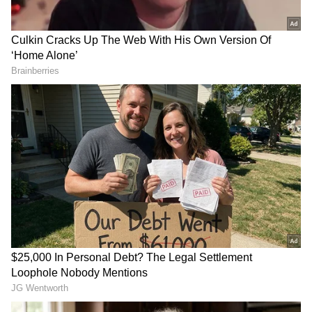
DOWNLOAD APP
ಕರ್ನಾಟಕ, ಭಾರತ (
India News
) ಮತ್ತು ಜಗತ್ತಿನ
ಕ್ಷಣಕ್ಷಣದ ಕನ್ನಡ ಸುದ್ದಿ (
Kannada News
)
ಅಪ್ಡೇಟ್‌ಗಳಿಗಾಗಿ ಏಷ್ಯಾನೆಟ್ ಸುವರ್ಣ ನ್ಯೂಸ್‌ ಫಾಲೋ
ಮಾಡಿ. ಬ್ರೇಕಿಂಗ್ ಸುದ್ದಿ (
Latest Kannada News
),
ವಿಶೇಷ ವರದಿಗಳು ಮತ್ತು ನೇರ ಪ್ರಸಾರಗಳೊಂದಿಗೆ
(
kannada news live
) ಸಂಪೂರ್ಣ ಮಾಹಿತಿ ಒಂದೇ
ಕ್ಲಿಕ್‌ನಲ್ಲಿ ಲಭ್ಯ. ಏಷ್ಯಾನೆಟ್ ಸುವರ್ಣ ನ್ಯೂಸ್ ಅಧಿಕೃತ
ಆ್ಯಪ್ ಡೌನ್‌ಲೋಡ್ ಮಾಡಿ ಹಾಗು ಎಲ್ಲಾ ಅಪ್‌ಡೇಟ್
ಗಳನ್ನು ಪಡೆಯಿರಿ