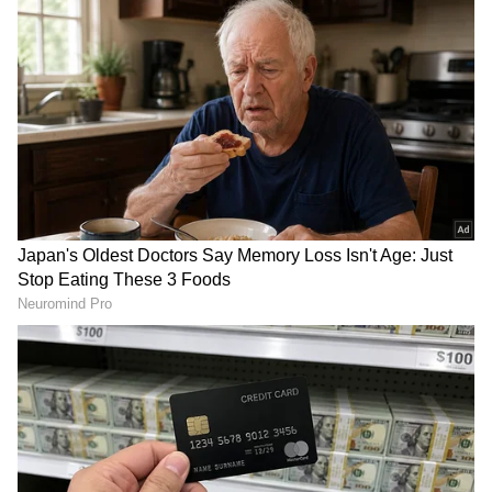
ಈ ಬಗ್ಗೆ ಒಬ್ಬರು ಚೀನಾದ ಯುವಕರು ಕಾಮೆಂಟ್ ಮಾಡಿದ್ದು,
RECOMMENDED STORIES
'ನನಗೆ ಕೆಲಸ ಮಾಡಲು ಇಷ್ಟವಿಲ್ಲ, ನಾನು ಹಕ್ಕಿಯಂತೆ
ಸ್ವತಂತ್ರನಾಗಿರಲು ಬಯಸುತ್ತೇನೆ' ಎಂದು ಹೇಳಿದ್ದಾರೆ.
ಮತ್ತೊಬ್ಬರು 'ಇಲ್ಲಿ ಯವ್ವನವು ಬೇಸಿಗೆಯ ಕನಸಾಗಿದೆ' ಎಂದು
ಖೇದ ವ್ಯಕ್ತಪಡಿಸಿದ್ದಾರೆ. 'ಬದುಕು ಅನುಭವಿಸಲು ಸಮಯವೇ
ಇಲ್ಲದಂಥ ಇಂಥ ಕೆಲಸದ ಸಂಸ್ಕೃತಿ ಯಾರಿಗೆ ಬೇಕು ಸ್ವಾಮಿ?'
ಎಂದು ಮತ್ತೊಬ್ಬರು ಹೇಳಿದ್ದಾರೆ.