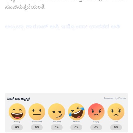
ಸೂಚಿಸುತ್ತದೆಯಂತೆ.
ಅಬ್ಬಬ್ಬಾ ಶಾರೂಖ್ ಆಸ್ತಿ ಇಷ್ಟೊಂದಾ! ಭಾರತದ ಅತಿ
ಶ್ರೀಮಂತ ನಟರ ಸಂಭಾವನೆ, ಆಸ್ತಿ ಮೌಲ್ಯವೆಷ್ಟು?
LATEST VIDEOS
ಫ್ರೀ ಬರ್ಡ್ ಆಗಿ ಹಾರಾಡಿಕೊಂಡಿರಲು ಬಿಡಿ ಎಂಬ
ಬಯಕೆಯನ್ನು ಈ ಯುವಜನತೆ ಪ್ರದರ್ಶಿಸುತ್ತಿದ್ದಾರೆ.
ಟಿಕ್‌ಟಾಕ್‌ನಂತಹ ವೀಡಿಯೋ ಪ್ಲಾಟ್‌ಫಾರ್ಮ್‌ಗಳು,
ಯುವಕರು ಮತ್ತು ಯುವತಿಯರು ತಮ್ಮ ದೇಹವನ್ನು ದೊಡ್ಡ
ಗಾತ್ರದ ಟೀ-ಶರ್ಟ್‌ಗಳಿಗೆ ಸಿಲುಕಿಸುವ, ಪೀಠೋಪಕರಣಗಳ
ಮೇಲೆ ಕುಳಿತುಕೊಳ್ಳುವ, ತಮ್ಮ ರೆಕ್ಕೆಗಳನ್ನು ಬೀಸುವ ಮತ್ತು
ಚಿಲಿಪಿಲಿ ಮಾಡುವ ವೀಡಿಯೊಗಳಿಂದ ತುಂಬಿವೆ ಎಂದು
ಬಾಬೆಲ್‌ಫಿಶ್ ಏಷ್ಯಾ ವರದಿ ಮಾಡಿದೆ.
ABOUT THE AUTHOR