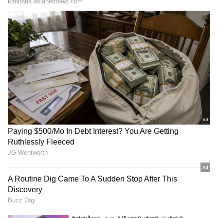
ಕನಕೋತ್ಸವದಲ್ಲಿ ರಿಷಬ್ ಶೆಟ್ಟಿ | Rishab
Shetty speech | Suvarna News
ಶೇ.50 ರಿಂದ ಶೇ.18 ಕ್ಕೆ TAX ಇಳಿಕೆ: ಮೋದಿ-
ಟ್ರಂಪ್ ಐತಿಹಾಸಿಕ ಒಪ್ಪಂದ | India US
Trade Deal | Party Rounds
ಒಟ್ಟಿನಲ್ಲಿ ಚೀನೀ ಜನತೆ ಇಷ್ಟವಿಲ್ಲದಿದ್ದರೂ ಬೆಳಗ್ಗೆ
ಎದ್ದಾಗಿನಿಂದ ರಾತ್ರಿ ಮಲಗುವವರೆಗೂ ದುಡಿಯಲೇಬೇಕಾದ