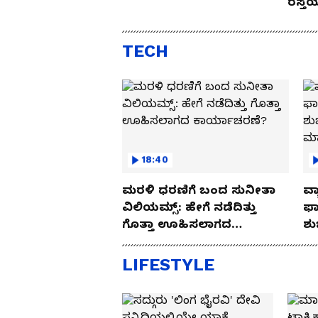
ರಸ್ತ
Drive
TECH
18:40
ಮರಳಿ ಧರಣಿಗೆ ಬಂದ ಸುನೀತಾ
ವ್ಯ
ವಿಲಿಯಮ್ಸ್: ಹೇಗೆ ನಡೆದಿತ್ತು
ಫಾ
ಗೊತ್ತಾ ಊಹಿಸಲಾಗದ
ಶು
ಕಾರ್ಯಾಚರಣೆ?
ಮ
LIFESTYLE