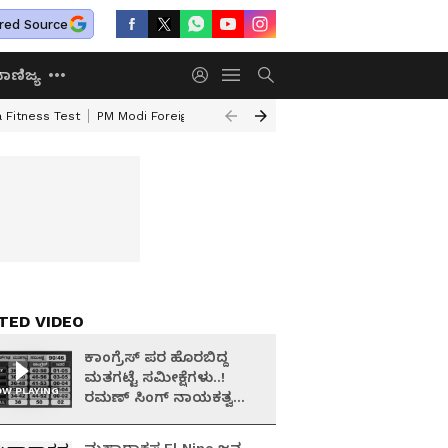
red Source
ಾಣಿಜ್ಯ
 Fitness Test
PM Modi Foreign Travel Expenditure
Valmiki Corporatio
TED VIDEO
ಕಾಂಗ್ರೆಸ್ ಪರ ಹೊರಬಿದ್ದ
ಮತಗಟ್ಟೆ ಸಮೀಕ್ಷೆಗಳು..!
W PLAYING
ರಮಣ್ ಸಿಂಗ್ ನಾಯಕತ್ವ
ಬಿಜೆಪಿಗೆ ಮುಳುವಾಯ್ತಾ?