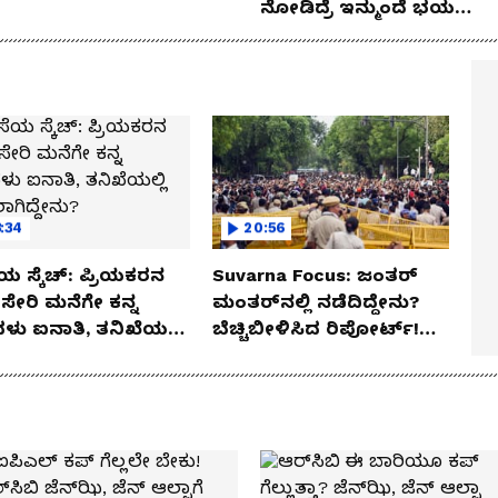
ನೋಡಿದ್ರೆ ಇನ್ಮುಂದೆ ಭಯ
ಪಡ್ತೀರಾ ನೀವು!
:34
20:56
ಯ ಸ್ಕೆಚ್: ಪ್ರಿಯಕರನ
Suvarna Focus: ಜಂತರ್
ಸೇರಿ ಮನೆಗೇ ಕನ್ನ
ಮಂತರ್‌ನಲ್ಲಿ ನಡೆದಿದ್ದೇನು?
ಳು ಐನಾತಿ, ತನಿಖೆಯಲ್ಲಿ
ಬೆಚ್ಚಿಬೀಳಿಸಿದ ರಿಪೋರ್ಟ್!
ಗಿದ್ದೇನು?
ಆಪರೇಷನ್ 2873 ಅಸಲಿ
ಸೀಕ್ರೆಟ್?