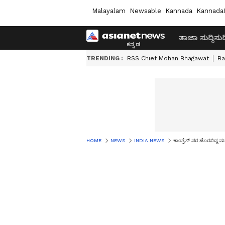
Malayalam
Newsable
Kannada
Kannada
ತಾಜಾ ಸುದ್ದಿ
ಸುದ್
TRENDING :
RSS Chief Mohan Bhagawat
Ba
HOME
NEWS
INDIA NEWS
ಕಾಂಗ್ರೆಸ್ ಪರ ಹೊರಬಿದ್ದ ಮ