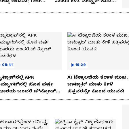
ೆಯಲ್ಲೂ ಆರಾಮ; Test
ಸುಜುಕಿ eVX ಎಲೆಕ್ಟ್ರಿಕ್ ಕಾರು
 Review!
ಅನಾವರಣ!
08:41
19:29
ಾಟ್ಸಾಪ್‌ನಲ್ಲಿ APK
AI ಟೆಕ್ನಾಲಜಿಯ ಕರಾಳ ಮುಖ,
ರ್ಮ್ಯಾಟ್‌ನಲ್ಲಿ ಹೊಸ ವರ್ಷ
ಚಾಟ್ಬಾಟ್ ಮಾತು ಕೇಳಿ
ಭಾಶಯ ಬಂದರೆ ಡೌನ್ಲೋಡ್
ಹೆತ್ತವರನ್ನೇ ಕೊಂದ ಯುವಕ!
ಾಡಬೇಡಿ!