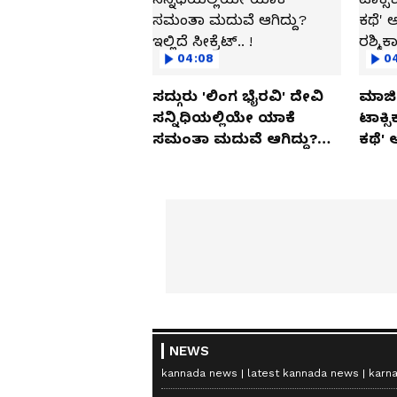
04:08
0
ಸದ್ಗುರು 'ಲಿಂಗ ಭೈರವಿ' ದೇವಿ
ಮಾಜಿ 
ಸನ್ನಿಧಿಯಲ್ಲಿಯೇ ಯಾಕೆ
ಟಾಕ್ಸ
ಸಮಂತಾ ಮದುವೆ ಆಗಿದ್ದು?
ಕಥೆ' 
ಇಲ್ಲಿದೆ ಸೀಕ್ರೆಟ್.. !
ರಶ್ಮಿ
NEWS
kannada news
latest kannada news
karn