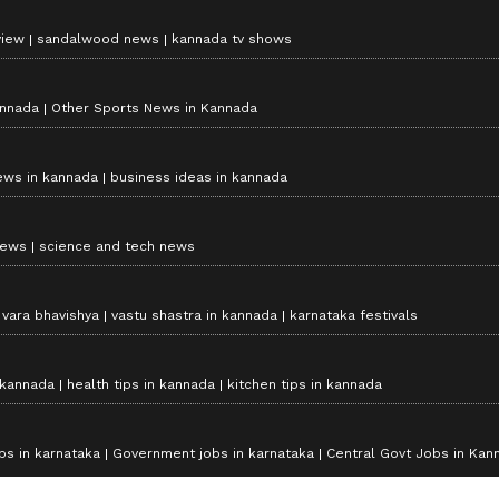
view
sandalwood news
kannada tv shows
annada
Other Sports News in Kannada
ews in kannada
business ideas in kannada
news
science and tech news
vara bhavishya
vastu shastra in kannada
karnataka festivals
 kannada
health tips in kannada
kitchen tips in kannada
bs in karnataka
Government jobs in karnataka
Central Govt Jobs in Kan