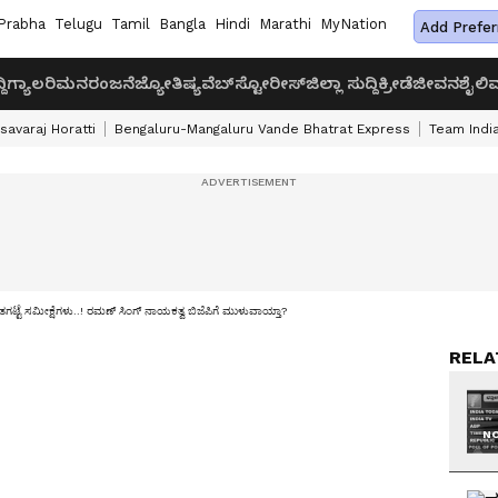
Prabha
Telugu
Tamil
Bangla
Hindi
Marathi
MyNation
Add Prefer
ದಿ
ಗ್ಯಾಲರಿ
ಮನರಂಜನೆ
ಜ್ಯೋತಿಷ್ಯ
ವೆಬ್‌ಸ್ಟೋರೀಸ್
ಜಿಲ್ಲಾ ಸುದ್ದಿ
ಕ್ರೀಡೆ
ಜೀವನಶೈಲಿ
ವ
savaraj Horatti
Bengaluru-Mangaluru Vande Bhatrat Express
Team India
ತಗಟ್ಟೆ ಸಮೀಕ್ಷೆಗಳು..! ರಮಣ್ ಸಿಂಗ್ ನಾಯಕತ್ವ ಬಿಜೆಪಿಗೆ ಮುಳುವಾಯ್ತಾ?
RELA
NO