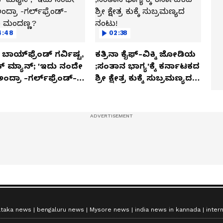
4:48
02:38
ಬಾಯ್‌ಫ್ರೆಂಡ್ ಗರ್ವಿಷ್ಟ,
ಕತ್ರಿನಾ ಕೈಫ್-ವಿಕ್ಕಿ ಜೋಡಿಯ
ಿಕ್ ಮ್ಯಾನ್; 'ಇದು ನಂದೇ
;ಸಂತಾನ ಭಾಗ್ಯ'ಕ್ಕೆ ಕರ್ನಾಟಕದ
ಅಂದ್ರಾ -ಗರ್ಲ್‌ಫ್ರೆಂಡ್-
ಶ್ರೀ ಕ್ಷೇತ್ರ ಕುಕ್ಕೆ ಸುಬ್ರಮಣ್ಯದ
ಕಾ ಮಂದಣ್ಣ?
ನಂಟು!
ataka news
bengaluru news
Mysore news
india news in kannada
inter