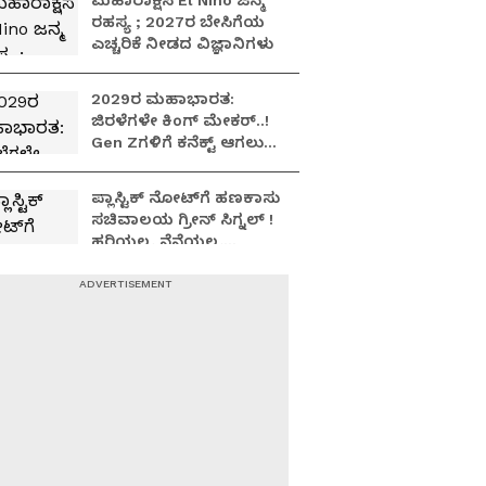
ಮಹಾರಾಕ್ಷಸ El Nino ಜನ್ಮ
ರಹಸ್ಯ ; 2027ರ ಬೇಸಿಗೆಯ
ಎಚ್ಚರಿಕೆ ನೀಡದ ವಿಜ್ಞಾನಿಗಳು
2029ರ ಮಹಾಭಾರತ:
ಜಿರಳೆಗಳೇ ಕಿಂಗ್ ಮೇಕರ್..!
Gen Zಗಳಿಗೆ ಕನೆಕ್ಟ್ ಆಗಲು
ಹೇಗಿದೆ ರಾಜಕೀಯ ನಾಯಕರ
ಪ್ರಯತ್ನ..?
ಪ್ಲಾಸ್ಟಿಕ್ ನೋಟ್‌ಗೆ ಹಣಕಾಸು
ಸಚಿವಾಲಯ ಗ್ರೀನ್​​ ಸಿಗ್ನಲ್​​​ !
ಹರಿಯಲ್ಲ, ನೆನೆಯಲ್ಲ,
ಕಳ್ಳನೋಟು ಸಾಧ್ಯವಿಲ್ಲ,
ಹೇಗಿರುತ್ತೆ ಹೊಸ ಕರೆನ್ಸಿ..?
Suvarna Focus: ಜಂತರ್
ಮಂತರ್‌ನಲ್ಲಿ ನಡೆದಿದ್ದೇನು?
ಬೆಚ್ಚಿಬೀಳಿಸಿದ ರಿಪೋರ್ಟ್!
ಆಪರೇಷನ್ 2873 ಅಸಲಿ
ಸೀಕ್ರೆಟ್?
ನೀಟ್ ಪೇಪರ್ ಲೀಕ್
ವಿರೋಧಿಸಿ ಮೋದಿ ಸರ್ಕಾರದ
ವಿರುದ್ದ ಕಾಕ್ರೋಚ್ ದಂಗೆ,
ರಣಾಂಗಣವಾದ ದೆಹಲಿ