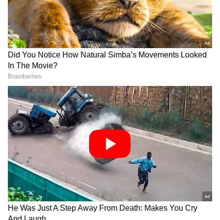
DOWNLOAD APP
ಕನ್ನಡ ಸಿನಿಮಾ (
Kannada Cinema News
), ಟಿವಿ
ಕಾರ್ಯಕ್ರಮಗಳು (
Kannada TV Shows
), ಸೆಲೆಬ್ರಿಟಿ
ಸುದ್ದಿಗಳು ಮತ್ತು ಇತ್ತೀಚಿನ ಸುದ್ದಿಗಳಿಗಾಗಿ ಏಷ್ಯಾನೆಟ್
ಸುವರ್ಣ ನ್ಯೂಸ್‌ನಲ್ಲಿ ಮನರಂಜನಾ ವಿಭಾಗ ನೋಡಿ.
ಸಿನಿಮಾ ವಿಮರ್ಶೆಗಳು (
Kannada Movies Review
),
ಹೌದು ಕಿಚ್ಚ ಸುದೀಪ್ ಕೂಡ ಈ ಫೋಟೊದಲ್ಲಿ ಮಗಳಲ್ಲಿ
ತಾರೆಯರ ಸಂದರ್ಶನಗಳು, ಧಾರಾವಾಹಿ ಅಪ್‌ಡೇಟ್ಸ್‌,
ಕೈಯಲ್ಲಿ ಮುಖದ ಮುಂದೆ ಹಿಡಿದು, ನಾಲಗೆಯನ್ನು ಹೊರ
ತೆರೆಮರೆಯ ಕಥೆಗಳು,
OTT ರಿಲೀಸ್‌
ಗಳ ಬಗ್ಗೆ
ಚಾಚಿ, ಮಗಳ ಜೊತೆ ಆಡುತ್ತಿರೋದನ್ನ ಕಾಣಬಹುದು.
ಮಾಹಿತಿಯೂ ಇಲ್ಲಿದೆ.
ಇದೊಂದು ಅಪರೂಪದ ಫೋಟೊ ಆಗಿದ್ದು, ಇದನ್ನ ನೋಡಿ
ಅಭಿಮಾನಿಗಳು ತುಂಬಾನೇ ಇಷ್ಟಪಟ್ಟಿದ್ದಾರೆ. ಕಿಚ್ಚ ತುಂಬಾನೆ
ಕ್ಯೂಟ್ ಆಗಿ ಕಾಣಿಸ್ತಿದ್ದಾರೆ. ಹಾಗಾಗಿ ಫ್ಯಾನ್ಸ್ ಕ್ಯೂಟಿ ಪೈ,