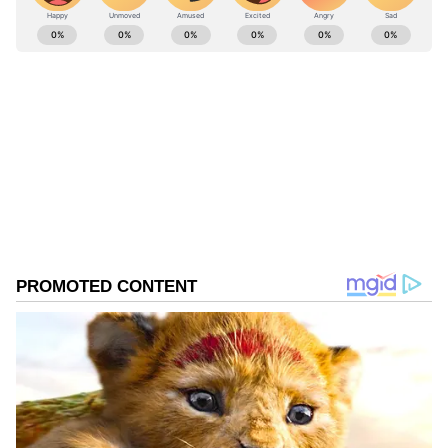
ABOUT THE AUTHOR
Pavna Das
PD
ಮೂಲತಃ ಮಂಗಳೂರಿನವಳು. ಮಂಗಳೂರು ವಿಶ್ವವಿದ್ಯಾನಿಲಯದ
ಪತ್ರಿಕೋದ್ಯಮದ ಸ್ನಾತಕೋತ್ತರ ಪದವಿ . ಕಳೆದ 12 ವರ್ಷಗಳಿಂದ
ಪತ್ರಿಕೆ ಹಾಗೂ ಡಿಜಿಟಲ್ ಮಾಧ್ಯಮಗಳಲ್ಲಿ ಕೆಲಸ . ಸುದ್ದಿ ಬಿಡುಗಡೆ,
ಗಲ್ಫ್ ಕನ್ನಡಿಗ, ಈ ಟಿವಿ ಭಾರತ್, ಕನ್ನಡ ನ್ಯೂಸ್ ನೌ,
Published :
Dec 10 2024, 03:22 PM IST
ವಿಜಯಕರ್ನಾಟಕದಲ್ಲಿ ಕೆಲಸ ಮಾಡಿದ ಅನುಭವ. ಈಗ ಏಷ್ಯಾನೆಟ್
ಸುವರ್ಣದಲ್ಲಿ ಫ್ರೀಲಾನ್ಸರ್ . ಮನೋರಂಜನೆ, ಲೈಫ್ ಸ್ಟೈಲ್, ಟ್ರಾವೆಲ್
ಬರವಣಿಗೆ ಇಷ್ಟ.