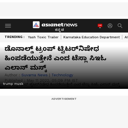
ಕನ್ನಡ
TRENDING :
Yash Toxic Trailer
Karnataka Education Department
A
ಡೊನಾಲ್ಡ್ ಟ್ರಂಪ್ ಟ್ವಿಟರ್‌ನಿಷೇಧ
ಹಿಂಪಡೆಯುತ್ತೇನೆ ಎಂದ ಟೆಸ್ಲಾ ಸಿಇಓ
ಎಲಾನ್ ಮಸ್ಕ್
Author :
Suvarna News
|
Technology
Published :
May 11 2022, 05:09 PM IST
trump musk