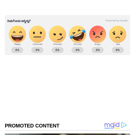
ಗೆ ಪೂನಾವಾಲಾ ಸಲಹೆ
ABOUT THE AUTHOR
Suvarna News
SN
ಎಲಾನ್ ಮಸ್ಕ್
ಡೊನಾಲ್ಡ್ ಟ್ರಂಪ್
ಟ್ವಿಟರ್
ಸಾಮಾಜಿಕ ಮಾಧ್ಯಮ