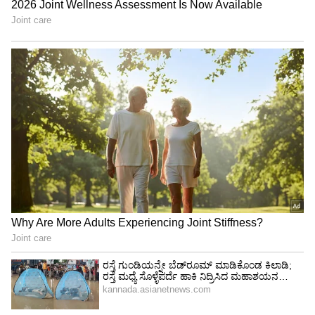
ಸಂದರ್ಭದಲ್ಲಿ, ಮಸ್ಕ್ ಟ್ವಿಟರ್ ಅನ್ನು ಸ್ವಾಧೀನಪಡಿಸಿಕೊಳ್ಳುವ
ಒಪ್ಪಂದವನ್ನು "ಅತ್ಯುತ್ತಮ ಸನ್ನಿವೇಶದಲ್ಲಿ" ಎರಡರಿಂದ
ಮೂರು ತಿಂಗಳಲ್ಲಿ ಮಾಡಬಹುದು ಎಂದು ಹೇಳಿದ್ದಾರೆ. ಆದರೆ
ಒಪ್ಪಂದವನ್ನು ಅನುಮೋದಿಸಲು ಟ್ವಿಟರ್ ಇನ್ನೂ ಷೇರುದಾರರ
ಮತಕ್ಕಾಗಿ ಪ್ರಾಕ್ಸಿಯನ್ನು ಸಲ್ಲಿಸಿಲ್ಲ ಮತ್ತು ಇನ್ನೂ ಬಾಕಿ
ಉಳಿದಿರುವ ಪ್ರಶ್ನೆಗಳನ್ನು ಪರಿಹರಿಸಬೇಕಾಗಿದೆ ಎಂದು ಅವರು
ತಿಳಿಸಿದ್ದಾರೆ.