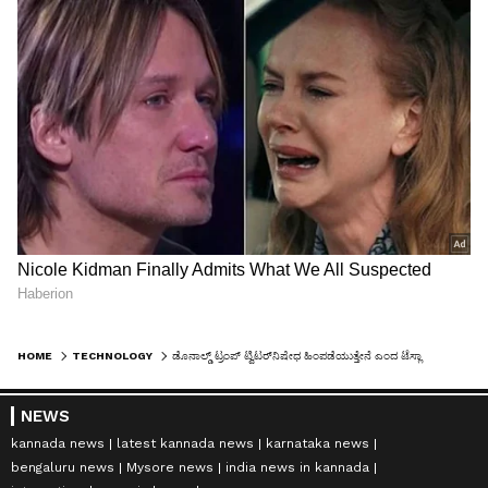
HOME
TECHNOLOGY
ಡೊನಾಲ್ಡ್ ಟ್ರಂಪ್ ಟ್ವಿಟರ್‌ನಿಷೇಧ ಹಿಂಪಡೆಯುತ್ತೇನೆ ಎಂದ ಟೆಸ್ಲಾ ಸಿಇಓ ಎಲಾನ್ ಮಸ್ಕ್
NEWS
kannada news
latest kannada news
karnataka news
bengaluru news
Mysore news
india news in kannada