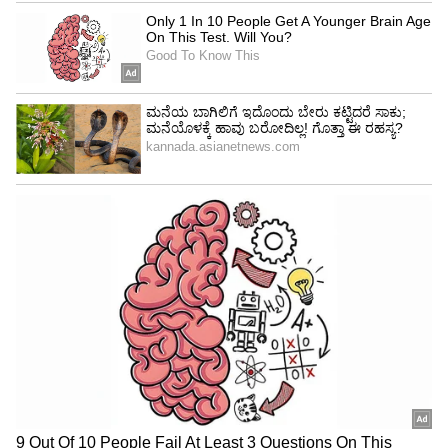
ಹಿಂದಿನ ಮಂಗಳವಾರ, ಟ್ವಿಟರ್ ಷೇರುಗಳು ಸ್ಟಾಕ್ ಮಾರುಕಟ್ಟೆ
ಮೊದಲ ಬಾರಿಗೆ ಮಟ್ಟಕ್ಕೆ ಕುಸಿದಿದ್ದವು, ಹೀಗಾಇ ಅವರು
ಮೂಲತಃ ಒಪ್ಪಿಕೊಂಡಂತೆ ಮಸ್ಕ್ $ 44 ಶತಕೋಟಿಗೆ
ಸ್ವಾಧೀನಪಡಿಸಿಕೊಳ್ಳುವುದು ಅಸಂಭವವಾಗಿದೆ ಸೂಚನೆ
ನೀಡಿತ್ತು ಎಂಬುದು ವಿಶ್ಲೇಷಕರ ಅಭಿಪ್ರಾಯ