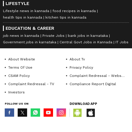
LIFESTYLE
Lifestyle news in kannada
food recipes in kannada
health tips in kannada
kitchen tips in kannada
EDUCATION & CAREER
job news in kannada
Private Jobs
bank jobs in karnataka
Government jobs in karnataka
Central Govt Jobs in Kannada
IT Jobs
About Website
About Tv
Terms Of Use
Privacy Policy
CSAM Policy
Complaint Redressal - Website
Complaint Redressal - TV
Compliance Report Digital
Investors
FOLLOW US ON
DOWNLOAD APP
© Copyright 2026 Asianxt Digital Technologies Private Limited (Formerly
known as Asianet News Media & Entertainment Private Limited) | All Rights