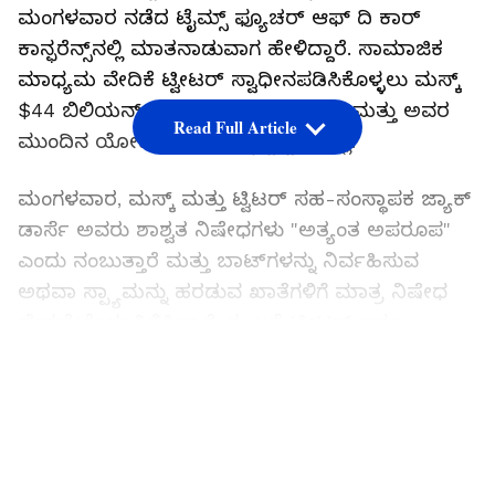
ಮಂಗಳವಾರ ನಡೆದ ಟೈಮ್ಸ್ ಫ್ಯೂಚರ್ ಆಫ್ ದಿ ಕಾರ್
ಕಾನ್ಫರೆನ್ಸ್‌ನಲ್ಲಿ ಮಾತನಾಡುವಾಗ ಹೇಳಿದ್ದಾರೆ. ಸಾಮಾಜಿಕ
ಮಾಧ್ಯಮ ವೇದಿಕೆ ಟ್ವೀಟರ್ ಸ್ವಾಧೀನಪಡಿಸಿಕೊಳ್ಳಲು ಮಸ್ಕ್
$44 ಬಿಲಿಯನ್ ಒಪ್ಪಂದಕ್ಕೆ ಸಹಿ ಹಾಕಿದ್ದಾರೆ ಮತ್ತು ಅವರ
Read Full Article
ಮುಂದಿನ ಯೋಜನೆಗಳು ಇನ್ನೂ ಸ್ಪಷ್ಟವಾಗಿಲ್ಲ.
ಮಂಗಳವಾರ, ಮಸ್ಕ್ ಮತ್ತು ಟ್ವಿಟರ್ ಸಹ-ಸಂಸ್ಥಾಪಕ ಜ್ಯಾಕ್
ಡಾರ್ಸೆ ಅವರು ಶಾಶ್ವತ ನಿಷೇಧಗಳು "ಅತ್ಯಂತ ಅಪರೂಪ"
ಎಂದು ನಂಬುತ್ತಾರೆ ಮತ್ತು ಬಾಟ್‌ಗಳನ್ನು ನಿರ್ವಹಿಸುವ
ಅಥವಾ ಸ್ಪ್ಯಾಮನ್ನು ಹರಡುವ ಖಾತೆಗಳಿಗೆ ಮಾತ್ರ ನಿಷೇಧ
ಹೇರಬೇಕೆಂದು ತಿಳಿಸಿದ್ದಾರೆ. ಈ ಬಗ್ಗೆ ಟ್ವೀಟರ್‌ ಇನ್ನೂ
ಯಾವುದೇ ಮಾಹಿತಿ ನೀಡಿಲ್ಲ.
LATEST VIDEOS
ಇದನ್ನೂ ಓದಿ:
ಟ್ವಿಟರ್ ಒಪ್ಪಂದ ಯಶಸ್ವಿಯಾಗದಿದ್ರೆ ಚಿಂತೆ
ಬೇಡ, ಆ ಹಣವನ್ನು ಭಾರತದಲ್ಲಿ ಹೂಡಿಕೆ ಮಾಡಿ; ಮಸ್ಕ್