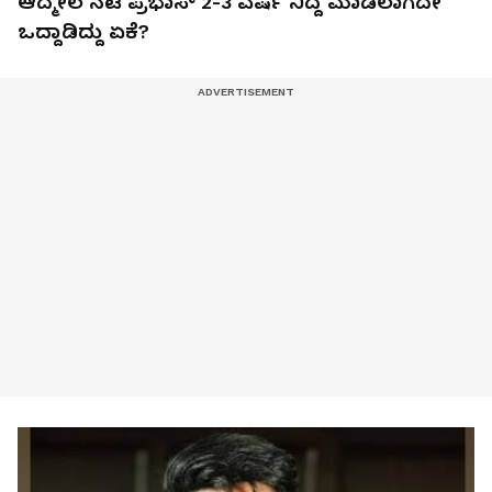
ಆದ್ಮೇಲೆ ನಟ ಪ್ರಭಾಸ್ 2-3 ವರ್ಷ ನಿದ್ದೆ ಮಾಡಲಾಗದೇ
ಒದ್ದಾಡಿದ್ದು ಏಕೆ?