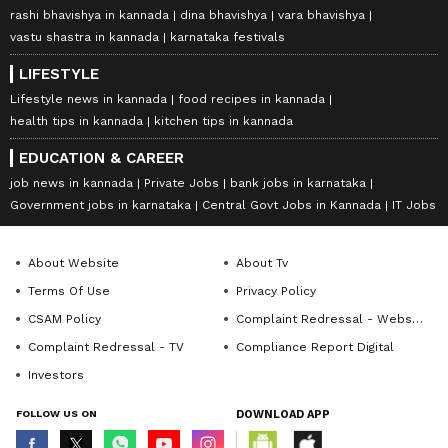
rashi bhavishya in kannada
dina bhavishya
vara bhavishya
vastu shastra in kannada
karnataka festivals
LIFESTYLE
Lifestyle news in kannada
food recipes in kannada
health tips in kannada
kitchen tips in kannada
EDUCATION & CAREER
job news in kannada
Private Jobs
bank jobs in karnataka
Government jobs in karnataka
Central Govt Jobs in Kannada
IT Jobs
About Website
About Tv
Terms Of Use
Privacy Policy
CSAM Policy
Complaint Redressal - Website
Complaint Redressal - TV
Compliance Report Digital
Investors
FOLLOW US ON
DOWNLOAD APP