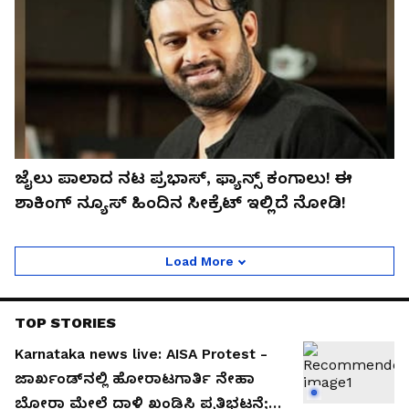
ಜೈಲು ಪಾಲಾದ ನಟ ಪ್ರಭಾಸ್, ಫ್ಯಾನ್ಸ್ ಕಂಗಾಲು! ಈ
ಶಾಕಿಂಗ್ ನ್ಯೂಸ್ ಹಿಂದಿನ ಸೀಕ್ರೆಟ್ ಇಲ್ಲಿದೆ ನೋಡಿ!
Load More
TOP STORIES
Karnataka news live: AISA Protest -
ಜಾರ್ಖಂಡ್‌ನಲ್ಲಿ ಹೋರಾಟಗಾರ್ತಿ ನೇಹಾ
ಬೋರಾ ಮೇಲೆ ದಾಳಿ ಖಂಡಿಸಿ ಪ್ರತಿಭಟನೆ;