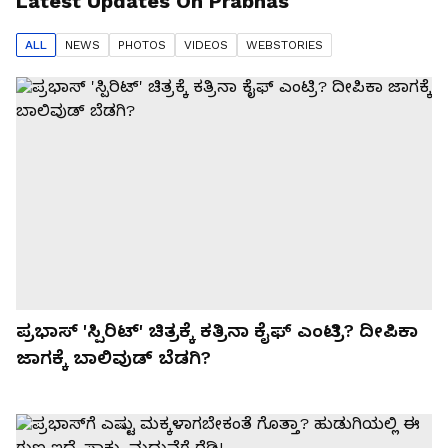
Latest Updates On
Prabhas
ALL
NEWS
PHOTO
S
VIDEO
S
WEBSTORIES
ಪ್ರಭಾಸ್ 'ಸ್ಪಿರಿಟ್' ಚಿತ್ರಕ್ಕೆ ಕತ್ರಿನಾ ಕೈಫ್ ಎಂಟ್ರಿ? ದೀಪಿಕಾ
ಜಾಗಕ್ಕೆ ಬಾಲಿವುಡ್ ಬೆಡಗಿ?