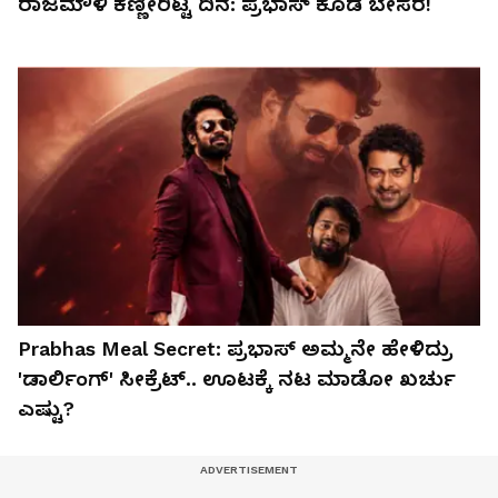
ರಾಜಮೌಳಿ ಕಣ್ಣೀರಿಟ್ಟ ದಿನ: ಪ್ರಭಾಸ್ ಕೂಡ ಬೇಸರ!
Prabhas Meal Secret: ಪ್ರಭಾಸ್ ಅಮ್ಮನೇ ಹೇಳಿದ್ರು
'ಡಾರ್ಲಿಂಗ್' ಸೀಕ್ರೆಟ್.. ಊಟಕ್ಕೆ ನಟ ಮಾಡೋ ಖರ್ಚು
ಎಷ್ಟು?