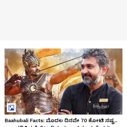
Baahubali Facts: ಮೊದಲ ದಿನವೇ 70 ಕೋಟಿ ನಷ್ಟ..