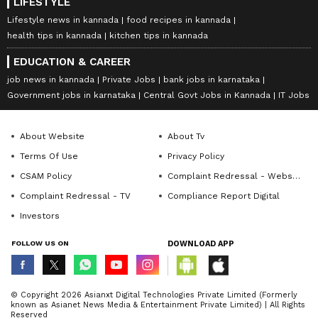
LIFESTYLE
Lifestyle news in kannada
food recipes in kannada
health tips in kannada
kitchen tips in kannada
EDUCATION & CAREER
job news in kannada
Private Jobs
bank jobs in karnataka
Government jobs in karnataka
Central Govt Jobs in Kannada
IT Jobs
About Website
About Tv
Terms Of Use
Privacy Policy
CSAM Policy
Complaint Redressal - Website
Complaint Redressal - TV
Compliance Report Digital
Investors
FOLLOW US ON
DOWNLOAD APP
© Copyright 2026 Asianxt Digital Technologies Private Limited (Formerly
known as Asianet News Media & Entertainment Private Limited) | All Rights
Reserved