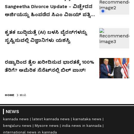
Sangeetha Divorce Update - ವಿಚ್ಛೇದನ
ಅರ್ಜಿಯನ್ನು ಹಿಂಪಡೆದ ಸಿಎಂ ವಿಜಯ್ ಪತ್ನಿ
ಸಂಗೀತ, ಮುಂದೇನು? ತ್ರಿಶಾ ಜೊತೆಗಿನ
ರಿಲೇಷನ್ ನಿಜನಾ?
ಕೃತಕ ಬುದ್ಧಿಮತ್ತೆ (AI) ಬಳಸಿ ವೈರಸ್‌ಗಳನ್ನು
ಸೃಷ್ಟಿಸುವಲ್ಲಿ ವಿಜ್ಞಾನಿಗಳು ಯಶಸ್ವಿ
ರಷ್ಯಾದಿಂದ ತೈಲ ಖರೀದಿಸುವ ಭಾರತಕ್ಕೆ 100%
ತೆರಿಗೆ? ಅಮೆರಿಕ ಸೆನೆಟ್‌ನಲ್ಲಿ ಬಿಲ್ ಪಾಸ್!
HOME
ಹಂಪಿ
NEWS
kannada news
latest kannada news
karnataka news
bengaluru news
Mysore news
india news in kannada
international news in kannada