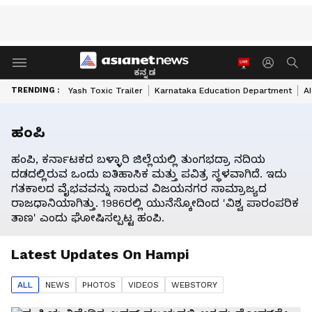
ಕನ್ನಡ
TRENDING :
Yash Toxic Trailer
Karnataka Education Department
A
ಹಂಪಿ
ಹಂಪಿ, ಕರ್ನಾಟಕದ ಬಳ್ಳಾರಿ ಜಿಲ್ಲೆಯಲ್ಲಿ ತುಂಗಭದ್ರಾ ನದಿಯ
ದಡದಲ್ಲಿರುವ ಒಂದು ಐತಿಹಾಸಿಕ ಮತ್ತು ಪವಿತ್ರ ಸ್ಥಳವಾಗಿದೆ. ಇದು
ಗತಕಾಲದ ವೈಭವವನ್ನು ಸಾರುವ ವಿಜಯನಗರ ಸಾಮ್ರಾಜ್ಯದ
ರಾಜಧಾನಿಯಾಗಿತ್ತು. 1986ರಲ್ಲಿ ಯುನೆಸ್ಕೋದಿಂದ 'ವಿಶ್ವ ಪಾರಂಪರಿಕ
ತಾಣ' ಎಂದು ಘೋಷಿಸಲ್ಪಟ್ಟ ಹಂಪಿ.
Latest Updates On
Hampi
ALL
NEWS
PHOTO
S
VIDEO
S
WEBSTORY