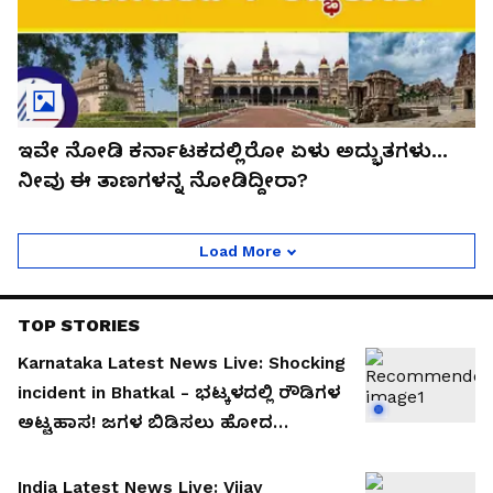
ಇವೇ ನೋಡಿ ಕರ್ನಾಟಕದಲ್ಲಿರೋ ಏಳು ಅದ್ಭುತಗಳು…
ನೀವು ಈ ತಾಣಗಳನ್ನ ನೋಡಿದ್ದೀರಾ?
Load More
TOP STORIES
Karnataka Latest News Live: Shocking
incident in Bhatkal - ಭಟ್ಕಳದಲ್ಲಿ ರೌಡಿಗಳ
ಅಟ್ಟಹಾಸ! ಜಗಳ ಬಿಡಿಸಲು ಹೋದ
ಪೊಲೀಸರ ಮೇಲೆಯೇ ಚಾಕು ಇರಿತ!
India Latest News Live: Vijay