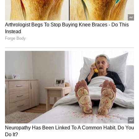
ಕನಕೋತ್ಸವದಲ್ಲಿ ರಿಷಬ್ ಶೆಟ್ಟಿ | Rishab
Shetty speech | Suvarna News
ಶೇ.50 ರಿಂದ ಶೇ.18 ಕ್ಕೆ TAX ಇಳಿಕೆ: ಮೋದಿ-
ಟ್ರಂಪ್ ಐತಿಹಾಸಿಕ ಒಪ್ಪಂದ | India US
Trade Deal | Party Rounds