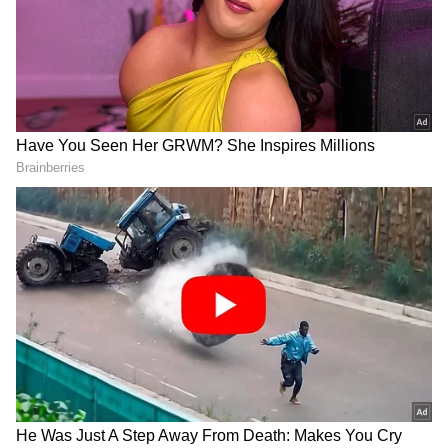
DOWNLOAD APP
ಕರ್ನಾಟಕ, ಭಾರತ (
India News
) ಮತ್ತು ಜಗತ್ತಿನ
ಕ್ಷಣಕ್ಷಣದ ಕನ್ನಡ ಸುದ್ದಿ (
Kannada News
)
ಅಪ್ಡೇಟ್‌ಗಳಿಗಾಗಿ ಏಷ್ಯಾನೆಟ್ ಸುವರ್ಣ ನ್ಯೂಸ್‌ ಫಾಲೋ
ಮಾಡಿ. ಬ್ರೇಕಿಂಗ್ ಸುದ್ದಿ (
Latest Kannada News
),
ವಿಶೇಷ ವರದಿಗಳು ಮತ್ತು ನೇರ ಪ್ರಸಾರಗಳೊಂದಿಗೆ
(
kannada news live
) ಸಂಪೂರ್ಣ ಮಾಹಿತಿ ಒಂದೇ
ಕ್ಲಿಕ್‌ನಲ್ಲಿ ಲಭ್ಯ. ಏಷ್ಯಾನೆಟ್ ಸುವರ್ಣ ನ್ಯೂಸ್ ಅಧಿಕೃತ
ಆ್ಯಪ್ ಡೌನ್‌ಲೋಡ್ ಮಾಡಿ ಹಾಗು ಎಲ್ಲಾ ಅಪ್‌ಡೇಟ್
ಈಗಾಗಲೇ ದೇಶದ ದೆಹಲಿ, ಉತ್ತರ ಪ್ರದೇಶ, ಬಿಹಾರ, ಒಡಿಶಾ,
ಗಳನ್ನು ಪಡೆಯಿರಿ
ಪಶ್ಚಿಮ ಬಂಗಾಳ, ಆಂಧ್ರ ಪ್ರದೇಶ, ಸಿಕ್ಕಿಂ ಸೇರಿದಂತೆ 18
ರಾಜ್ಯಗಳು ಎಚ್‌ಎಸ್‌ಆರ್‌ಪಿ ಕಡ್ಡಾಯಗೊಳಿಸಿವೆ. ಕೇಂದ್ರ