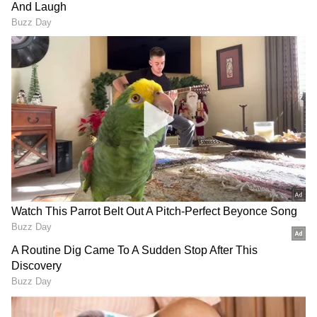
ಸರ್ಕಾರದ ಮಾರ್ಗಸೂಚಿಯಂತೆ ಈ ಹಿಂದೆಯೇ ಇದು
ಕಡ್ಡಾಯವಾಗಿತ್ತು. ಆದರೆ, ಕರ್ನಾಟಕದ ಸಾರಿಗೆ ಇಲಾಖೆ 2023
ಆಗಸ್ಟ್‌ 18ರಂದು ಆದೇಶ ಹೊರಡಿಸಿದೆ. ಹೊಸ ನಂಬರ್‌
ಪ್ಲೇಟ್‌ ಅಳವಡಿಕೆಗೆ ನ.17ರವರೆಗೆ ಕಾಲಾವಕಾಶ ನೀಡಿದೆ.
ತಪ್ಪಿದರೆ 500ರಿಂದ 1 ಸಾವಿರ ರು.ಗಳವರೆಗೆ ದಂಡ
ವಿಧಿಸಬಹುದಾಗಿದೆ ಎಂದರು.
ವಾಹನಗಳ ಮಾಲೀಕರು ಶೋ ರೂಂ ಅಥವಾ ಡೀಲರ್‌ಗಳಲ್ಲಿ
ನಂಬರ್‌ ಪ್ಲೇಟ್‌ ಬದಲಾವಣೆಗೆ ಕೋರಿಕೆ ಸಲ್ಲಿಸಬಹುದು.
ನಾಲ್ಕುಚಕ್ರದ ವಾಹನಗಳಿಗೆ 400ರಿಂದ 500 ರು.ಗಳವರೆಗೆ
RECOMMENDED STORIES
ಶುಲ್ಕ ಇರುತ್ತದೆ. ಒರಿಜಿನಲ್‌ ಇಕ್ಯುಪ್‌ಮೆಂಟ್‌
ಮ್ಯಾನುಫ್ಯಾಕ್ಚರರ್‌ರಿಂದ(ಒಇಎಂ) ಅಧಿಕೃತ ಫೋರ್ಟಲ್‌ನಲ್ಲಿ
ನಮೂದಿಸಿದ ಮೇಲೆ ಎಚ್‌ಎಸ್‌ಆರ್‌ಪಿ ಅಳವಡಿಸಲಾಗುತ್ತದೆ.
ರಾಜ್ಯಾದ್ಯಂತ ಸುಮಾರು ನಾಲ್ಕು ಸಾವಿರ ಡೀಲರ್‌
ಪಾಯಿಂಟ್‌ಗಳಲ್ಲಿ ಎಚ್‌ಎಸ್‌ಆರ್‌ಪಿಗಳನ್ನು
ಅಳವಡಿಸಲಾಗುತ್ತದೆ. ಏಕೀಕೃತ ಪೋರ್ಟಲ್‌ ಡಿಡಿಡಿ.sಜಿaಞ.ಜ್ಞಿ