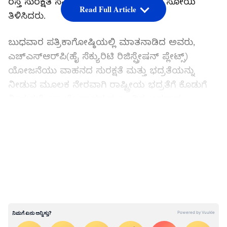
ರಸ್ತೆ ಸುರಕ್ಷತೆ ಸಮಿತಿ ಸದಸ್ಯ ಡಾ. ಕಮಲಜಿತ್‌ ಸೋಯಿ
Read Full Article
ತಿಳಿಸಿದರು.
ಬುಧವಾರ ಪತ್ರಿಕಾಗೋಷ್ಠಿಯಲ್ಲಿ ಮಾತನಾಡಿದ ಅವರು,
ಎಚ್‌ಎಸ್‌ಆರ್‌ಪಿ(ಹೈ ಸೆಕ್ಯುರಿಟಿ ರಿಜಿಸ್ಪ್ರೇಷನ್‌ ಪ್ಲೇಟ್ಸ್‌)
ಯೋಜನೆಯು ವಾಹನದ ಸುರಕ್ಷತೆ ಮತ್ತು ಭದ್ರತೆಯನ್ನು
ನೀಡುವ ಮೂಲಕ ನೇರವಾಗಿ ರಾಷ್ಟ್ರೀಯ ಭದ್ರತೆಗೆ ಕೊಡುಗೆ
ನೀಡುತ್ತದೆ. ಅಲ್ಲದೇ ವಾಹನ ಸಂಬಂಧಿತ ಅಪರಾಧ
ಚಟುವಟಿಕೆಗಳನ್ನು ನಿರ್ಬಂಧಿಸುತ್ತದೆ. 2019 ಏಪ್ರಿಲ್‌ 1ಕ್ಕಿಂತ
LATEST VIDEOS
ಮುಂಚೆ ನೋಂದಣಿಯಾದ ವಾಹನಗಳು
ಎಚ್‌ಎಸ್‌ಆರ್‌ಪಿಗಳನ್ನು ಅಳವಡಿಸಿಕೊಳ್ಳುವುದು
ಕಡ್ಡಾಯವಾಗಿದೆ ಎಂದು ಹೇಳಿದರು.
ಹಳೆ ವಾಹನಗಳಿದ್ರೆ ಈಗಲೇ ಹೊಸ ನಂಬರ್ ಪ್ಲೇಟ್
ಅಳವಡಿಸಿ; ಅಲಕ್ಷ್ಯ ಮಾಡಿದ್ರೆ ಬೀಳುತ್ತೆ ದಂಡ!