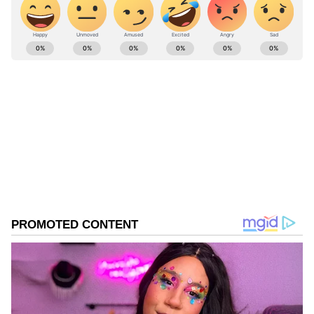
ABOUT THE AUTHOR
Kannadaprabha News
KN
1967ರ ನವೆಂಬರ್ 4ರಂದು ಆರಂಭವಾದ ಕನ್ನಡಪ್ರಭ ಕನ್ನಡ
ಪತ್ರಿಕೋದ್ಯಮದಲ್ಲಿಯೇ ವಿಶೇಷ ಛಾಪು ಮೂಡಿಸಿದ ಕನ್ನಡ ದಿನ
ಪತ್ರಿಕೆ. ದೇಶ, ವಿದೇಶ, ವಾಣಿಜ್ಯ, ಕ್ರೀಡೆ, ಮನೋರಂಜನೆ ಸೇರಿ
ವೈವಿಧ್ಯಮಯ ಸುದ್ದಿಗಳ ಹೂರಣ ಹೊತ್ತು ತರುವ ಕನ್ನಡಪ್ರಭ,
ಕನ್ನಡಿಗರ ಅಸ್ಮಿತೆಯ ಸಂಕೇತ. ಸದಾ ಕರುನಾಡು, ನುಡಿ, ಸಂಸ್ಕೃತಿ
ಪರ ಧ್ವನಿ ಎತ್ತುವ ಕನ್ನಡಪ್ರಭ ದಿನ ಪತ್ರಿಕೆಯಲ್ಲಿ ಪ್ರಕಟಗೊಳ್ಳುವ
ಸುದ್ದಿಗಳು ಸುವರ್ಣ ನ್ಯೂಸ್ ವೆಬ್‌ಸೈಟಲ್ಲೂ ಲಭ್ಯ.