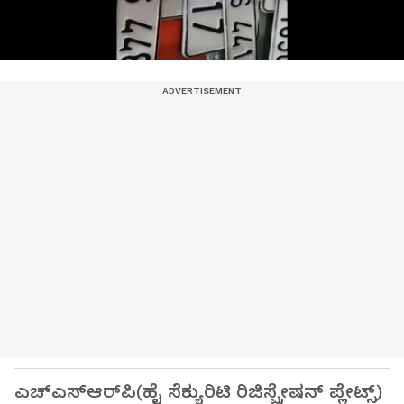
ಎಚ್‌ಎಸ್‌ಆರ್‌ಪಿ(ಹೈ ಸೆಕ್ಯುರಿಟಿ ರಿಜಿಸ್ಪ್ರೇಷನ್‌ ಪ್ಲೇಟ್ಸ್‌)