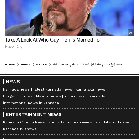
HOME
NEWS
STATE
ಹಳೆ ವಾಹನಕ್ಕೂ ಹೊಸ ನಂಬರ್‌ ಪ್ಲೇಟ್‌ ಕಡ್ಡಾಯ: ತಪ್ಪಿದ್ರೆ ದಂಡ ಫಿಕ್ಸ್‌..!
NEWS
kannada news
latest kannada news
karnataka news
bengaluru news
Mysore news
india news in kannada
international news in kannada
ENTERTAINMENT NEWS
Kannada Cinema News
kannada movies review
sandalwood news
kannada tv shows