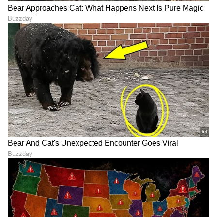
ಕಾರ್ಯಕ್ರಮದಲ್ಲಿ ಕೆ.ಎಸ್.ನಿಸಾರ್ ಅಹಮದ್,
ಸಾ.ಶಿ.ಮರುಳಯ್ಯ, ಸಿ.ಪಿ.ಕೃಷ್ಣಕುಮಾರ್, ಡಾ.ಚನ್ನಣ್ಣ
ವಾಲೀಕಾರ, ಕಯ್ಯಾರ ಕಿಞ್ಞಣ್ಣ ರೈ, ದೊಡ್ಡರಂಗೇಗೌಡ,
ಯಶವಂತ ಹಳಬಂಡಿ, ಮೈಸೂರು ಅನಂತಸ್ವಾಮಿ, ಸಿ.ಅಶ್ವಥ್,
ಶಿವಮೊಗ್ಗ ಸುಬ್ಬಣ್ಣ, ಜಿ.ವಿ.ಅತ್ರಿ, ವೈ.ಕೆ ಮುದ್ದುಕೃಷ್ಣ, ಕಸ್ತೂರಿ
ಶಂಕರ್, ಮಂಜುಳಾ ಗುರುರಾಜ್, ಬಿ.ಕೆ ಸುಮಿತ್ರಾ, ರತ್ನಮಾಲಾ
ಪ್ರಕಾಶ್ ಅವರಿಂದ ಗೀತ-ಸಂಗೀತ ಏರ್ಪಡಿಸಲಾಗಿತ್ತು.
20 ಲಕ್ಷ ರು. ಉಳಿತಾಯ
63ನೇ ಅಖಿಲ ಭಾರತ ಕನ್ನಡ ಸಾಹಿತ್ಯ ಸಮ್ಮೇಳನಕ್ಕೆ ಸರ್ಕಾರ
7 ರಿಂದ 8 ಲಕ್ಷ ರು. ಹಣವನ್ನು ಮಾತ್ರ ನೀಡಿತ್ತು. ಆ ಹಣದಲ್ಲಿ
ಸಮ್ಮೇಳನ ನಡೆಸುವುದು ಕಷ್ಟಸಾಧ್ಯವಾಗಿತ್ತು. ಸಮ್ಮೇಳನಕ್ಕೆ
ಸ್ವಾಗತ ಸಮಿತಿ ಅಧ್ಯಕ್ಷರಾಗಿದ್ದ ಜಿ ಮಾದೇಗೌಡರು ಮತ್ತು