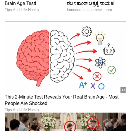
ನಾವು ಬಂದೇವ, ಸಮ್ಮೇಳನ ನೋಡಲಿಕ್ಕ: ನಾಡಿನ
ಬರಹಗಾರರ ಸಂತಸದ ನುಡಿಗಳು!
ಗೋಷ್ಠಿಯಲ್ಲಿ ‘ಮಂಡ್ಯಪ್ರವೇಶ- ನೆಲದ ಸಿರಿ’ ವಿಷಯದಡಿ
ಕೃಷಿ, ಕೈಗಾರಿಕೆ, ಜಾನಪದ ಸಂಪತ್ತು, ಸಾಹಿತ್ಯ ಮತ್ತು
ಸಾಂಸ್ಕೃತಿಕ ಸಂಪತ್ತು, ‘ಕನ್ನಡ ನಾಡು- ಗಂಭೀರ ಸಮಸ್ಯೆಗಳು’