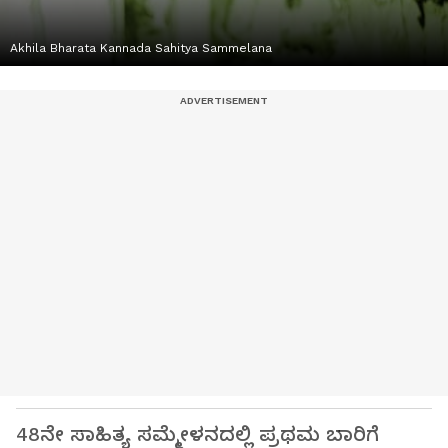
Akhila Bharata Kannada Sahitya Sammelana
48ನೇ ಸಾಹಿತ್ಯ ಸಮ್ಮೇಳನದಲ್ಲಿ ಪ್ರಥಮ ಬಾರಿಗೆ