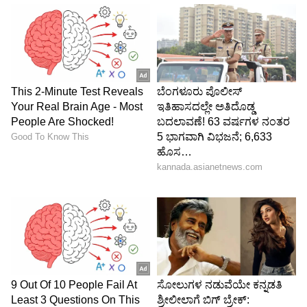
ಪೀಠಾಧ್ಯಕ್ಷರಾಗಿದ್ದ ಡಾ.ಬಾಲಗಂಗಾಧರನಾಥ ಸ್ವಾಮೀಜಿ
ಧ್ವಜಾರೋಹಣ ನೆರವೇರಿಸಿದ್ದರು. ಕನ್ನಡ ಸಾಹಿತ್ಯ ಪರಿಷತ್ತಿನ
ಅಧ್ಯಕ್ಷರಾಗಿದ್ದ ಗೊ.ರು.ಚನ್ನಬಸಪ್ಪ ಪರಿಷತ್ ಧ್ವಜ
ಹಾರಿಸಿದ್ದರು. ಅಂದು ಸಮ್ಮೇಳನಾಧ್ಯಕ್ಷರ ಮೆರವಣಿಗೆ ನಂದಾ
ಚಿತ್ರಮಂದಿರದ ಮುಂಭಾಗದಿಂದ ಆರಂಭವಾಗಿ ವಿ.ವಿ.ರಸ್ತೆ,
ಕೆ.ಆರ್.ರಸ್ತೆ, ರಾಜೇಂದ್ರಪ್ರಸಾದ್ ರಸ್ತೆ ಮಾರ್ಗವಾಗಿ
ಸಮ್ಮೇಳನದ ಮಂಟಪವನ್ನು ಸೇರಿತ್ತು. ಸಮ್ಮೇಳನದ
ಉದ್ಘಾಟನೆಯನ್ನು ಮುಖ್ಯಮಂತ್ರಿ ಎಂ.ವೀರಪ್ಪ ಮೊಯಿಲಿ
ನೆರವೇರಿಸಿದ್ದರು. ‘ಸಿರಿಯೊಡಲು’ ಸ್ಮರಣ ಸಂಚಿಕೆಯನ್ನು
ಉಪಮುಖ್ಯಮಂತ್ರಿ ಎಸ್.ಎಂ ಕೃಷ್ಣ ಬಿಡುಗಡೆಗೊಳಿಸಿದ್ದರು.
‘ಮಂಡ್ಯ ದರ್ಶನ’ ಕೃತಿಯನ್ನು ಕನ್ನಡ ಮತ್ತು ಸಂಸ್ಕೃತಿ ಸಚಿವ
ಹೆಚ್ ವಿಶ್ವನಾಥ್ ಲೋಕಾರ್ಪಣೆ ಮಾಡಿದ್ದರು. ಇದೇ ವೇಳೆ
ಸುವರ್ಣ ಮಂಡ್ಯ ಎಂಬ ಸಂಪುಟವೂ ಬಿಡುಗಡೆಗೊಂಡಿತ್ತು.