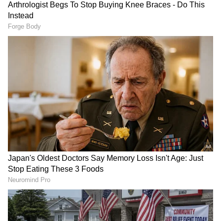
ಆಂಗ್ಲಭಾಷೆಯ ಪಾರಪತ್ಯವಿಲ್ಲದ ಕಾಲಘಟ್ಟದಲ್ಲಿ ಕನ್ನಡ
ಸಾಹಿತ್ಯಕ್ಕೆ ಸಂಬಂಧಿಸಿದ ವಿಶಿಷ್ಟ ಹಾಗೂ ವಿಶೇಷವಾದ
ವಿಷಯಗಳನ್ನು ಗೋಷ್ಠಿಗಳಿಗೆ ಆಯ್ಕೆ ಮಾಡಲಾಗಿತ್ತು.
ಸಾಹಿತ್ಯದ ಸ್ಥಿತಿಗತಿ ಗೋಷ್ಠಿಯಲ್ಲಿ ವಿಮರ್ಶಕರ ಸಮಸ್ಯೆಗಳು,
ಸಾಹಿತ್ಯ ಹಾಗೂ ಜನಜೀವನ, ಲೇಖಕರ ಸಮಸ್ಯೆಗಳು - ಗದ್ಯ
ಸಾಹಿತ್ಯ, ಕಾವ್ಯ, ನಾಟಕ, ಸಾಹಿತ್ಯ ಮತ್ತು ಪತ್ರಿಕೆಗಳು ಕುರಿತು
ಶಂಕರ ಮೊಕಾಶಿ ಪುಣೇಕರ್, ತ.ರಾ.ಸು, ಶಾಂತಿನಾಥ
ದೇಸಾಯಿ, ಜಿ.ಎಸ್.ಸಿದ್ದಲಿಂಗಯ್ಯ, ಡಾ ಹೆಚ್ ಕೆ ರಂಗನಾಥ್,
ರಾವ್ ಬಹದ್ದೂರ್ ವಿಚಾರ ಮಂಡಿಸಿದ್ದರು.
RECOMMENDED STORIES
ಅಂದು ರಾತ್ರಿ ಜಾನಪದ ಕಲಾ ಪ್ರದರ್ಶನ ಮತ್ತು
ಕೆ.ವಿ.ಶಂಕರಗೌಡ ಮತ್ತು ಮಿತ್ರರಿಂದ ಪಾದುಕಾ ಕಿರೀಟಿ ನಾಟಕ
ಪ್ರದರ್ಶನ ನಡೆದಿತ್ತು. ಸಾಹಿತ್ಯ ಶಾಸ್ತ್ರ ಗೋಷ್ಠಿಯಲ್ಲಿ ವ್ಯಾಕರಣ
ಕ್ಷೇತ್ರದ ಸಾಧನೆ, ಭಾಷಾ ವಿಜ್ಞಾನ ಕ್ಷೇತ್ರದ ಸಾಧನೆ,