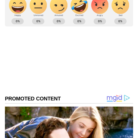
ಸ್ಮರಣ ಸಂಚಿಕೆ ಬಿಡುಗಡೆಗೊಳಿಸಿದ್ದರು.
ABOUT THE AUTHOR
Kannadaprabha News
KN
1967ರ ನವೆಂಬರ್ 4ರಂದು ಆರಂಭವಾದ ಕನ್ನಡಪ್ರಭ ಕನ್ನಡ
ಪತ್ರಿಕೋದ್ಯಮದಲ್ಲಿಯೇ ವಿಶೇಷ ಛಾಪು ಮೂಡಿಸಿದ ಕನ್ನಡ ದಿನ
ಪತ್ರಿಕೆ. ದೇಶ, ವಿದೇಶ, ವಾಣಿಜ್ಯ, ಕ್ರೀಡೆ, ಮನೋರಂಜನೆ ಸೇರಿ
ವೈವಿಧ್ಯಮಯ ಸುದ್ದಿಗಳ ಹೂರಣ ಹೊತ್ತು ತರುವ ಕನ್ನಡಪ್ರಭ,
ಕನ್ನಡ
ಕನ್ನಡಿಗರ ಅಸ್ಮಿತೆಯ ಸಂಕೇತ. ಸದಾ ಕರುನಾಡು, ನುಡಿ, ಸಂಸ್ಕೃತಿ
ಮಂಡ್ಯ
ಪರ ಧ್ವನಿ ಎತ್ತುವ ಕನ್ನಡಪ್ರಭ ದಿನ ಪತ್ರಿಕೆಯಲ್ಲಿ ಪ್ರಕಟಗೊಳ್ಳುವ
ಸುದ್ದಿಗಳು ಸುವರ್ಣ ನ್ಯೂಸ್ ವೆಬ್‌ಸೈಟಲ್ಲೂ ಲಭ್ಯ.