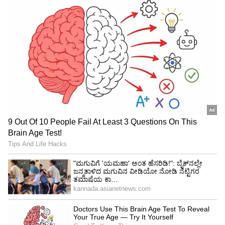
‘ಶಿಕ್ಷಣ ಮತ್ತು ಆಡಳಿತದಲ್ಲಿ ಕನ್ನಡ’ ಗೋಷ್ಠಿಯಲ್ಲಿ ‘ಶಿಕ್ಷಣ-
ಸ್ನಾತಕೋತ್ತರ’, ‘ಶಿಕ್ಷಣ-ಶಾಲಾ ಕಾಲೇಜು’, ‘ನ್ಯಾಯಾಂಗದಲ್ಲಿ
ಕನ್ನಡ ಆಡಳಿತ ಭಾಷೆ’ ವಿಷಯಗಳು ಮಂಡನೆಯಾಗಿದ್ದವು.
ಅಂದಿನ ಸಮ್ಮೇಳನದಲ್ಲಿ ನಡೆದ ಕವಿಗೋಷ್ಠಿಯಲ್ಲಿ ಕೆ ಎಸ್
ನಿಸಾರ್‌ಅಹಮದ್, ಬನ್ನಂಜೆ ಗೋವಿಂದಾಚಾರ್ಯ,
ದೊಡ್ಡರಂಗೇಗೌಡ, ಸುಜನಾ, ಎಸ್.ಆರ್ ಎಕ್ಕುಂಡಿ, ಜಯಂತ್
ಕಾಯ್ಕಿಣಿ ಅವರಂತಹ ಪ್ರಖ್ಯಾತರು ಭಾಗವಹಿಸಿದ್ದರು.
ನಲವತ್ತೆಂಟನೇ ಕನ್ನಡ ಸಾಹಿತ್ಯ ಸಮ್ಮೇಳನದ ನೆನಪಿನ
ಸಂಚಿಕೆಯಾಗಿ ‘ಇಕ್ಷು ಕಾವೇರಿ’ ಸ್ಮರಣ ಸಂಚಿಕೆಯನ್ನು ಬಿಡುಗಡೆ