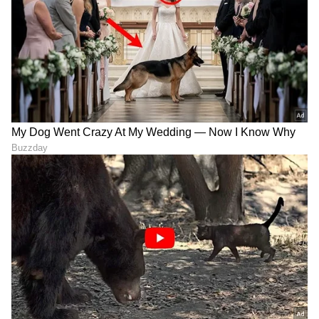
ಶೀರ್ಷಿಕೆಯಡಿ ಪ್ರಾಕೃತಿಕ ಸಂಪತ್ತು, ಕೈಗಾರಿಕೋದ್ಯಮ,
ವಾಣಿಜ್ಯೋದ್ಯಮ, ಸಾಹಿತ್ಯ ಸಂವಾದ: ಜನಪ್ರಿಯ ಸಾಹಿತ್ಯ,
ಸಾಹಿತ್ಯ ವಿಮರ್ಶೆಯ ಇತಿಮಿತಿಗಳ ಕುರಿತು ಚರ್ಚೆಗಳಾಗಿದ್ದವು.
ಎರಡನೇ ದಿನದ ಗೋಷ್ಠಿಯಲ್ಲಿ ಕನ್ನಡ ಸಾಹಿತ್ಯ-ಮುನ್ನೋಟ,
ಜಾನಪದ-ಮುನ್ನೋಟ, ಕನ್ನಡ ಮಾಧ್ಯಮ-ತಾಂತ್ರಿಕ ಶಿಕ್ಷಣ,
ವಿಷಯಗಳು ಮಂಡನೆಯಾಗಿದ್ದವು. ಮೂರನೇ ದಿನದ
ಕವಿಗೋಷ್ಠಿಯಲ್ಲಿ ಹೊಸ ಶೋಧಗಳು ಶೀರ್ಷಿಕೆಯಲ್ಲಿ
‘ಕನಕದಾಸರು: ಹೊಸ ಚಾರಿತ್ರಿಕ ಸಂಗತಿಗಳು‘, ‘ಜೋಗುಳಗಳ
ವೈಜ್ಞಾನಿಕ ಆಯಾಮಗಳು’, ‘ಕರ್ನಾಟಕ ಏಕೀಕರಣ ಮತ್ತು
ಕನ್ನಡ ಸಾಹಿತ್ಯ ಪರಿಷತ್ತು’, ‘ಹಲ್ಮಿಡಿ ಶಾಸನದಲ್ಲಿ ಜ್ಯೋತಿ
ಸಂಕೇತ ಶೋಧನೆ’, ‘ಅಲಕ್ಷಿತ ಕನ್ನಡ ಸಾಹಿತ್ಯ ವಿಷಯಗಳು’
ಚರ್ಚೆಯಾಗಿದ್ದವು. ಅಂದಿನ ಸಾಹಿತ್ಯ ಸಮ್ಮೇಳನದಲ್ಲಿ
ಡಾ.ಪುಟ್ಟರಾಜ ಗವಾಯಿ, ಡಾ.ಡಿ.ಎಂ.ನಂಜುಂಡಪ್ಪ, ಹರಿಕೃಷ್ಣ
ಪುನರೂರು, ಎಂ.ಬಿ.ಸಾಮಗ, ಸೀತಾಸುತ,
ತ.ಮ.ವಿಜಯಭಾಸ್ಕರ್, ಜಿ.ಎಸ್.ದೀಕ್ಷಿತ್ ಸೇರಿದಂತೆ ಹಲವು
ಗಣ್ಯರನ್ನು ಸನ್ಮಾನಿಸಲಾಗಿತ್ತು. ಕೊನೆಯ ದಿನದ ಗೀತ ಸಂಗೀತ