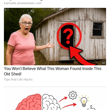
ಶಕೀಬ್ ಅಲ್ ಹಸನ್..!
LATEST VIDEOS
"ರಾಜಕೀಯ ಬೇಡ, ಸಿನಿಮಾನೇ ಪ್ರಾಣ":
ಕನಕೋತ್ಸವದಲ್ಲಿ ರಿಷಬ್ ಶೆಟ್ಟಿ | Rishab
Shetty speech | Suvarna News
ಶೇ.50 ರಿಂದ ಶೇ.18 ಕ್ಕೆ TAX ಇಳಿಕೆ: ಮೋದಿ-
ಟ್ರಂಪ್ ಐತಿಹಾಸಿಕ ಒಪ್ಪಂದ | India US
Trade Deal | Party Rounds