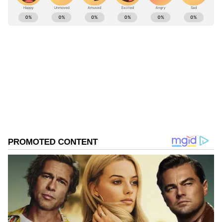
ABOUT THE AUTHOR
Ravi Janekal
RJ
ಪ್ರಸ್ತುತ, ಏಷಿಯಾನೆಟ್ ಸುವರ್ಣನ್ಯೂಸ್‌ನಲ್ಲಿ ಉಪ ಸಂಪಾದಕ.
ಪತ್ರಿಕೋದ್ಯಮದಲ್ಲಿ 8 ವರ್ಷಗಳ ಅನುಭವ. ವಾರ್ತಾ ಮತ್ತು
ಸಾರ್ವಜನಿಕ ಸಂಪರ್ಕ ಇಲಾಖೆಯಲ್ಲಿ ನ್ಯೂಸ್ ಮಾನಿಟರಿಂಗ್ ಆಗಿ
ಹಲವು ವರ್ಷಗಳ ಸೇವೆ, ಕೊರೊನಾ ವಾರಿಯರ್ಸ್ ಅವಾರ್ಡ್,
ರಾಯಚೂರು
ಮೂಲತಃ ರಾಯಚೂರು ಜಿಲ್ಲೆಯ ಜಾನೇಕಲ್ ಗ್ರಾಮದವರಾದ ಇವರು
ಮಂತ್ರಾಲಯ
ಕರ್ನಾಟಕ ಸುದ್ದಿ
ಓದು, ಬರೆವಣಿಗೆ ಮತ್ತು ಸಾಹಿತ್ಯಾಸಕ್ತರು.
Published :
Jul 30 2025, 11:03 AM IST
Related Articles
'ಇಂದು ಕಾಶ್ಮೀರದಲ್ಲಿ, ನಾಳೆ ನಮ್ಮ ಮೇಲೆ..'
ಮಂತ್ರಾಲಯ ಶ್ರೀಗಳು ಹಿಂದೂಗಳಿಗೆ
ಎಚ್ಚರದಿಂದರಬೇಕು ಎಂದಿದ್ದೇಕೆ?
ಮಂತ್ರಾಲಯ ರಥಬೀದಿ ಮಾದರೀಲಿ ಚಾಮುಂಡಿಬೆಟ್ಟ,
ಇತರೆಡೆ ಅಭಿವೃದ್ಧಿ: ರಾಮಲಿಂಗಾರೆಡ್ಡಿ