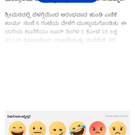
ಶ್ರೀಮಠದಲ್ಲಿ ಬೆಳಗ್ಗೆಯಿಂದ ಆರಂಭವಾದ ಹುಂಡಿ ಎಣಿಕೆ
ಕಾರ್ಯ ಸಂಜೆ 6 ಗಂಟೆಯ ವೇಳೆಗೆ ಮುಕ್ತಾಯಗೊಂಡಿತು. ಈ
ಬಾರಿಯ ಕಾಣಿಕೆಯು ಜೂನ್ ತಿಂಗಳ 5 ಕೋಟಿ 28 ಲಕ್ಷ
39,538 ರೂಪಾಯಿಯ ದಾಖಲೆಯನ್ನು ಮುರಿದಿದೆ. ಕರ
ಸೇವಕರು, ಭಕ್ತರು ಮತ್ತು ಮಠದ ಸಿಬ್ಬಂದಿ ಈ ಎಣಿಕೆ
ಕಾರ್ಯದಲ್ಲಿ ಭಾಗವಹಿಸಿದ್ದರು.
LATEST VIDEOS
ತುಂಗಾತೀರದಲ್ಲಿ ನೆಲೆಸಿರುವ ರಾಯರ ದರ್ಶನಕ್ಕಾಗಿ ದೇಶದ
ವಿವಿಧ ಭಾಗಗಳಿಂದ ಆಗಮಿಸುವ ಭಕ್ತರ ಸಂಖ್ಯೆ ದಿನದಿಂದ
ದಿನಕ್ಕೆ ಹೆಚ್ಚುತ್ತಿದ್ದು, ಈ ಕಾಣಿಕೆಯ ಮೊತ್ತವು ಶ್ರೀಮಠದ
ಜನಪ್ರಿಯತೆ ಮತ್ತು ಭಕ್ತರ ಶ್ರದ್ಧೆಯನ್ನು ತೋರಿಸುತ್ತದೆ. ಈ
ಕಾಣಿಕೆಯು ಶ್ರೀಮಠದ ಧಾರ್ಮಿಕ, ಶೈಕ್ಷಣಿಕ ಮತ್ತು
ಸಾಮಾಜಿಕ ಕಾರ್ಯಕ್ರಮಗಳಿಗೆ ಬಳಕೆಯಾಗಲಿದೆ ಎಂದು
ರಾಯರ ಮಠದ ಆಡಳಿತ ಮಂಡಳಿ ತಿಳಿಸಿದೆ.