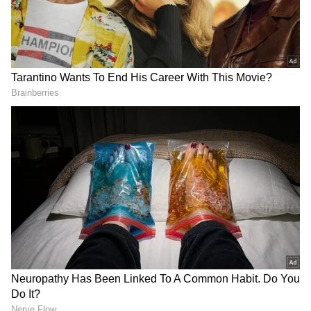
DOWNLOAD APP
ಕರ್ನಾಟಕ, ಭಾರತ (
India News
) ಮತ್ತು ಜಗತ್ತಿನ
ಕ್ಷಣಕ್ಷಣದ ಕನ್ನಡ ಸುದ್ದಿ (
Kannada News
)
ಅಪ್ಡೇಟ್‌ಗಳಿಗಾಗಿ ಏಷ್ಯಾನೆಟ್ ಸುವರ್ಣ ನ್ಯೂಸ್‌ ಫಾಲೋ
ಮಾಡಿ. ಬ್ರೇಕಿಂಗ್ ಸುದ್ದಿ (
Latest Kannada News
),
ವಿಶೇಷ ವರದಿಗಳು ಮತ್ತು ನೇರ ಪ್ರಸಾರಗಳೊಂದಿಗೆ
(
kannada news live
) ಸಂಪೂರ್ಣ ಮಾಹಿತಿ ಒಂದೇ
ಕ್ಲಿಕ್‌ನಲ್ಲಿ ಲಭ್ಯ. ಏಷ್ಯಾನೆಟ್ ಸುವರ್ಣ ನ್ಯೂಸ್ ಅಧಿಕೃತ
ಆ್ಯಪ್ ಡೌನ್‌ಲೋಡ್ ಮಾಡಿ ಹಾಗು ಎಲ್ಲಾ ಅಪ್‌ಡೇಟ್
ಗಳನ್ನು ಪಡೆಯಿರಿ