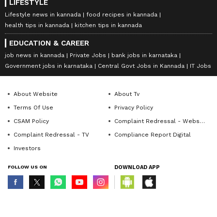
LIFESTYLE
Lifestyle news in kannada
food recipes in kannada
health tips in kannada
kitchen tips in kannada
EDUCATION & CAREER
job news in kannada
Private Jobs
bank jobs in karnataka
Government jobs in karnataka
Central Govt Jobs in Kannada
IT Jobs
About Website
About Tv
Terms Of Use
Privacy Policy
CSAM Policy
Complaint Redressal - Website
Complaint Redressal - TV
Compliance Report Digital
Investors
FOLLOW US ON
DOWNLOAD APP
© Copyright 2026 Asianxt Digital Technologies Private Limited (Formerly
known as Asianet News Media & Entertainment Private Limited) | All Rights
Reserved