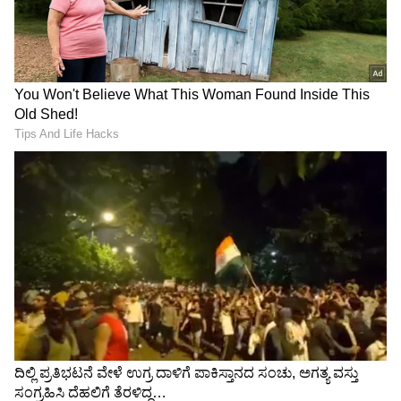
ರಾಜ್ಯದ 20%, ಬೆಂಗ್ಳೂರಿನ 48%
ಕೇಂದ್ರ ಸರ್ಕಾರದ ವಿಬಿ ಜಿ
ಮತದಾರರ ಹೆಸರು ಡಿಲೀಟ್‌! 1.10
ರಾಮ್‌ಜಿ ಸ್ಕೀಂ ಜಾರಿಗೆ ಮೊದಲ
ಕೋಟಿ ಹೆಸರು ಡಿಲೀಟ್
ತಿಂಗಳೇ ಭಾರಿ ಹಿನ್ನಡೆ; ಆರಂಭಿಕ
ತೊಡಕು
Karnataka Rains: ಮಲೆನಾಡು,
Karnataka Latest News Live:
ಕರಾವಳಿಯಲ್ಲಿ ಮಳೆ:
ಖ್ಯಾತ ಕ್ರಿಕೆಟರ್ ಮನೆ ಮೇಲೆ
ಅಣೆಕಟ್ಟೆಗಳಿಗೆ ಹೆಚ್ಚಾದ ಒಳಹರಿವು
ಬಾಂಬ್ ದಾಳಿ.. ಸಂಕಷ್ಟದಲ್ಲಿ