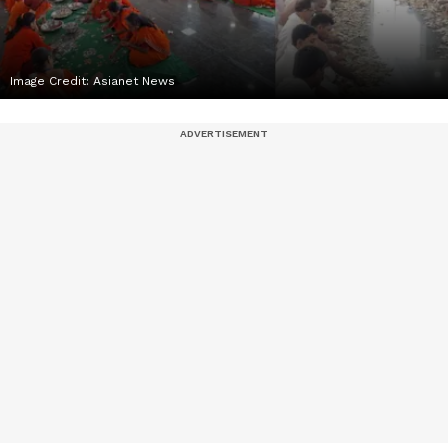
Image Credit:
Asianet News