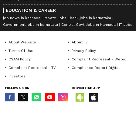
EDUCATION & CAREER
job news in kannada
Private Jobs
bank jobs in karnataka
Government jobs in karnataka
Central Govt Jobs in Kannada
IT Jobs
About Website
About Tv
Terms Of Use
Privacy Policy
CSAM Policy
Complaint Redressal - Website
Complaint Redressal - TV
Compliance Report Digital
Investors
FOLLOW US ON
DOWNLOAD APP
© Copyright 2026 Asianxt Digital Technologies Private Limited (Formerly
known as Asianet News Media & Entertainment Private Limited) | All Rights
Reserved