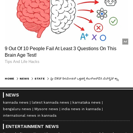
HOME
NEWS
STATE
ಫ್ರೀ ಟಿಕೆಟ್‌ ರಿಸರ್ವೇಶನ್‌ ಒತ್ತಡಕ್ಕೆ ಕೆಎಸ್‌ಆರ್‌ಟಿಸಿ ವೆಬ್‌ಸೈಟ್‌ ಕ್ರ್ಯಾಶ್‌: ಹಣ ಕಡಿತವಾಗುತ್ತೆ, ಬುಕಿಂಗ್‌ ಆಗಲ್ಲ
NEWS
kannada news
latest kannada news
karnataka news
bengaluru news
Mysore news
india news in kannada
international news in kannada
ENTERTAINMENT NEWS