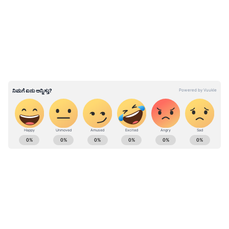
ಹೇಳಲಾಗುತ್ತಿದೆ.
ಜು.1ರಿಂದ ಅನ್ನಭಾಗ್ಯ ಯೋಜನೆಯಡಿ 10 ಕೆ.ಜಿ ಅಕ್ಕಿ
ಕೊಡಲು ತೀರ್ಮಾನ: ಡಿ.ಕೆ.ಶಿವಕುಮಾರ್‌
ABOUT THE AUTHOR
Kannadaprabha News
KN
1967ರ ನವೆಂಬರ್ 4ರಂದು ಆರಂಭವಾದ ಕನ್ನಡಪ್ರಭ ಕನ್ನಡ
ಪತ್ರಿಕೋದ್ಯಮದಲ್ಲಿಯೇ ವಿಶೇಷ ಛಾಪು ಮೂಡಿಸಿದ ಕನ್ನಡ ದಿನ
ಪತ್ರಿಕೆ. ದೇಶ, ವಿದೇಶ, ವಾಣಿಜ್ಯ, ಕ್ರೀಡೆ, ಮನೋರಂಜನೆ ಸೇರಿ
ವೈವಿಧ್ಯಮಯ ಸುದ್ದಿಗಳ ಹೂರಣ ಹೊತ್ತು ತರುವ ಕನ್ನಡಪ್ರಭ,
ಕೆಎಸ್ಆರ್ಟಿಸಿ
ಕನ್ನಡಿಗರ ಅಸ್ಮಿತೆಯ ಸಂಕೇತ. ಸದಾ ಕರುನಾಡು, ನುಡಿ, ಸಂಸ್ಕೃತಿ
ಪರ ಧ್ವನಿ ಎತ್ತುವ ಕನ್ನಡಪ್ರಭ ದಿನ ಪತ್ರಿಕೆಯಲ್ಲಿ ಪ್ರಕಟಗೊಳ್ಳುವ
ಸುದ್ದಿಗಳು ಸುವರ್ಣ ನ್ಯೂಸ್ ವೆಬ್‌ಸೈಟಲ್ಲೂ ಲಭ್ಯ.