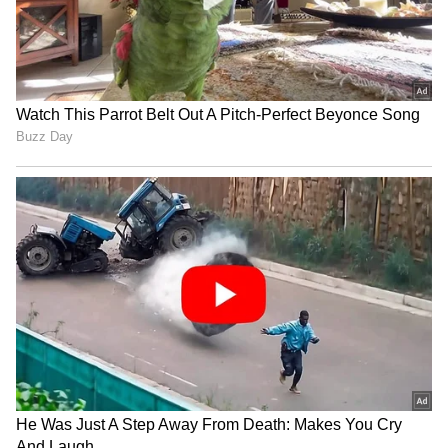
ಟ್ರಂಪ್ ಐತಿಹಾಸಿಕ ಒಪ್ಪಂದ | India US
Trade Deal | Party Rounds
ಶಕ್ತಿ ಯೋಜನೆಗೆ ಸಂಬಂಧವಿಲ್ಲ - ಕೆಎ​ಸ್ಸಾ​ರ್ಟಿ​ಸಿ:
ಶಕ್ತಿ
ಯೋಜನೆಗೂ ಟಿಕೆಟ್‌ ಬುಕ್ಕಿಂಗ್‌ ಆ್ಯಪ್‌ ಕೆಲಸ
ಮಾಡದಿರುವುದಕ್ಕೂ ಯಾವುದೇ ಸಂಬಂಧವಿಲ್ಲ. ಶುಕ್ರವಾರ
ವೆಬ್‌ಸೈಟ್‌ನಲ್ಲಿ ಟಿಕೆಟ್‌ ಬುಕ್ಕಿಂಗ್‌ಗೆ ಯಾವುದೇ ಸಮಸ್ಯೆ
ಆಗಿರಲಿಲ್ಲ. ಆದರೆ, ಮೊಬೈಲ್‌ ಆ್ಯಪ್‌ನಲ್ಲಿ ಬುಕಿಂಗ್‌ ಮಾಡಲು
ತಾಂತ್ರಿಕ ದೋಷದಿಂದ ಸಮಸ್ಯೆಯುಂಟಾಗಿತ್ತು. ಪ್ರಸ್ತುತ
ಸಮಸ್ಯೆ ಇತ್ಯರ್ಥಪಡಿಸಲಾಗಿದೆ ಎಂದು ಕೆಎಸ್‌ಆರ್‌ಟಿಸಿ
ಅಧಿಕಾರಿಗಳು ‘ಕನ್ನಡಪ್ರಭ’ಕ್ಕೆ ಮಾಹಿತಿ ನೀಡಿದರು.