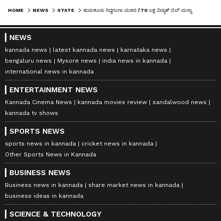
HOME
NEWS
STATE
ತುಮಕೂರು ಸಿದ್ದಗಂಗಾ ಮಠದ ₹70 ಲಕ್ಷ ವಿದ್ಯುತ್ ಬಿಲ್ ಮನ್ನಾ ಮಾಡಿದ ಸರ್ಕಾರ!
NEWS
kannada news
latest kannada news
karnataka news
bengaluru news
Mysore news
india news in kannada
international news in kannada
ENTERTAINMENT NEWS
Kannada Cinema News
kannada movies review
sandalwood news
kannada tv shows
SPORTS NEWS
sports news in kannada
cricket news in kannada
Other Sports News in Kannada
BUSINESS NEWS
Business news in kannada
share market news in kannada
business ideas in kannada
SCIENCE & TECHNOLOGY