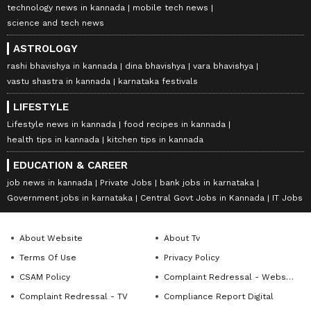
technology news in kannada
mobile tech news
science and tech news
ASTROLOGY
rashi bhavishya in kannada
dina bhavishya
vara bhavishya
vastu shastra in kannada
karnataka festivals
LIFESTYLE
Lifestyle news in kannada
food recipes in kannada
health tips in kannada
kitchen tips in kannada
EDUCATION & CAREER
job news in kannada
Private Jobs
bank jobs in karnataka
Government jobs in karnataka
Central Govt Jobs in Kannada
IT Jobs
About Website
About Tv
Terms Of Use
Privacy Policy
CSAM Policy
Complaint Redressal - Website
Complaint Redressal - TV
Compliance Report Digital