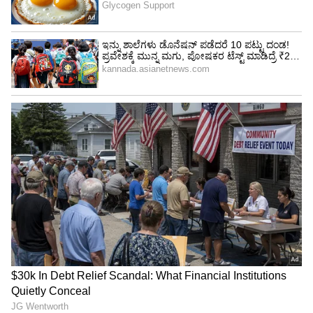
ಗ್ರಾಮಗಳಿಗೆ ವಿತರಣೆ ಆಗುತ್ತಿಲ್ಲ. ಇದಕ್ಕೆ ವೆಚ್ಚವಾದ ವಿದ್ಯುತ್
ಬಿಲ್ ಅನ್ನು ಸಿದ್ದಗಂಗಾ ಮಠ ಪಾವತಿಸಬೇಕು ಎಂದು
ಕೆಐಎಡಿಬಿ ಬರೆದಿರುವ ಪತ್ರ ಈಗ ವಿವಾದಕ್ಕೆ ಕಾರಣವಾಗಿತ್ತು.
ಇದೀಗ ಈ ವಿವಾದಕ್ಕೆ ಸ್ವತಃ ಕೈಗಾರಿಕಾ ಸಚಿವ ಎಂ.ಬಿ.
ಪಾಟೀಲ ಅವರ ಅಂತ್ಯ ಹಾಡಿದ್ದಾರೆ.
ಇದನ್ನೂ ಓದಿ:
ಸುವರ್ಣ ಸೌಧದೊಳಗೆ ನುಗ್ಗಿ ಸಿ.ಟಿ. ರವಿ
ಅರೆಸ್ಟ್ ಮಾಡಿ, ಎತ್ಹಾಕೊಂಡು ಹೋದ ಪೊಲೀಸರು!