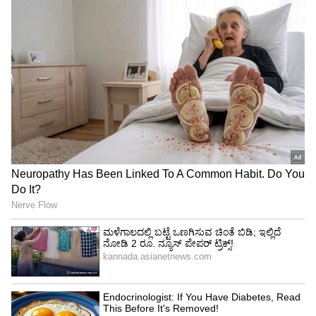
"ರಾಜಕೀಯ ಬೇಡ, ಸಿನಿಮಾನೇ ಪ್ರಾಣ":
ಕನಕೋತ್ಸವದಲ್ಲಿ ರಿಷಬ್ ಶೆಟ್ಟಿ | Rishab
Shetty speech | Suvarna News
ಶೇ.50 ರಿಂದ ಶೇ.18 ಕ್ಕೆ TAX ಇಳಿಕೆ: ಮೋದಿ-
ಟ್ರಂಪ್ ಐತಿಹಾಸಿಕ ಒಪ್ಪಂದ | India US
Trade Deal | Party Rounds
ಸಿದ್ದಗಂಗಾ ಮಠದ ಸನಿಹದಲ್ಲೇ ಇರುವ ದೇವರಾಯಪಟ್ಟಣ
ಕೆರೆಗೆ, ಕೆಐಎಡಿಬಿ ಪೈಪ್ ಲೈನ್ ಮೂಲಕ ಹೊನ್ನೆನಹಳ್ಳಿಯಿಂದ
ಪ್ರಾಯೋಗಿಕವಾಗಿ ನೀರು ಹರಿಸಿದೆ. ಈ ಯೋಜನೆ
ಪರಿಪೂರ್ಣವಾಗಿ ಜಾರಿಯಾದರೆ ಸಿದ್ದಗಂಗಾ ಮಠ ಸೇರಿದಂತೆ
ದೇವರಾಯಪಟ್ಟಣ, ಮಾದನಾಯಕನ ಪಾಳ್ಯ, ಕುಂದೂರು
ಗ್ರಾಮಕ್ಕೆ ನೀರು ಪೂರೈಕೆ ಆಗಲಿದೆ. ಇಲ್ಲಿವರೆಗೆ
ಪ್ರಾಯೋಗಿಕವಾಗಿ ಅಷ್ಟೇ ನೀರು ಹರಿಸಲಾಗಿದೆ. ಈ