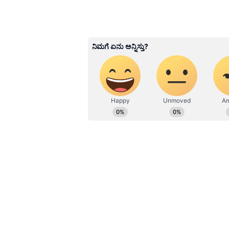
ABOUT THE AUTHOR
Ravi Janekal
RJ
ಪ್ರಸ್ತುತ, ಏಷಿಯಾನೆಟ್ ಸುವರ್ಣನ್ಯೂಸ್‌ನಲ್ಲಿ 
ವಾರ್ತಾ ಮತ್ತು ಸಾರ್ವಜನಿಕ ಸಂಪರ್ಕ 
ಕೊರೊನಾ ವಾರಿಯರ್ಸ್ ಅವಾರ್ಡ್, ಮ
ಬರೆವಣಿಗೆ ಮತ್ತು ಸಾಹಿತ್ಯಾಸಕ್ತರು.
ಸಮಾರಂಭದ ವೇಳೆ ಸಂಘಟನೆಗಳು 
ಸದರಿ ಕಾರ್ಯಕ್ರಮ ನಡೆಯುವ ಸಮಯದಲ್ಲಿ 
ಗಮನ ಸೆಳೆಯಲು ನಗರಾಧ್ಯಂತ ವಿವಿಧ ಕಡೆಗಳ
ಅನುಮತಿ ಪಡೆದುಕೊಂಡಲ್ಲಿ, ಅಂತಹವರನ್ನು 