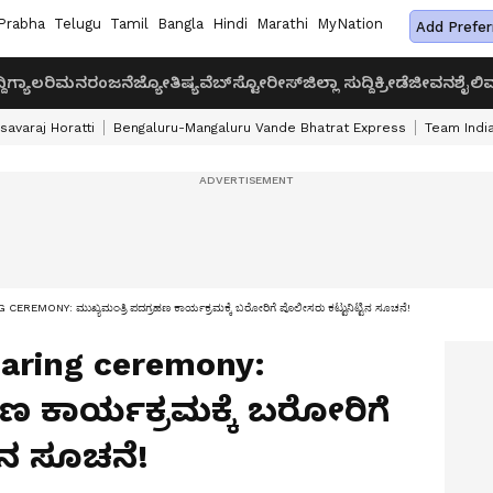
Prabha
Telugu
Tamil
Bangla
Hindi
Marathi
MyNation
Add Prefer
ದಿ
ಗ್ಯಾಲರಿ
ಮನರಂಜನೆ
ಜ್ಯೋತಿಷ್ಯ
ವೆಬ್‌ಸ್ಟೋರೀಸ್
ಜಿಲ್ಲಾ ಸುದ್ದಿ
ಕ್ರೀಡೆ
ಜೀವನಶೈಲಿ
ವ
savaraj Horatti
Bengaluru-Mangaluru Vande Bhatrat Express
Team India
MONY: ಮುಖ್ಯಮಂತ್ರಿ ಪದಗ್ರಹಣ ಕಾರ್ಯಕ್ರಮಕ್ಕೆ ಬರೋರಿಗೆ ಪೊಲೀಸರು ಕಟ್ಟುನಿಟ್ಟಿನ ಸೂಚನೆ!
aring ceremony:
ಹಣ ಕಾರ್ಯಕ್ರಮಕ್ಕೆ ಬರೋರಿಗೆ
ಿನ ಸೂಚನೆ!