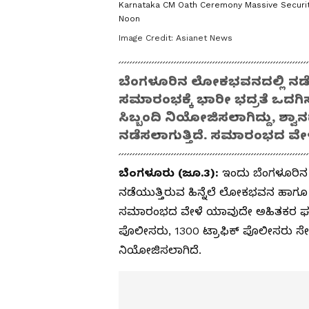
Karnataka CM Oath Ceremony Massive Securi
Noon
Image Credit:
Asianet News
ಬೆಂಗಳೂರಿನ ಲೋಕಭವನದಲ್ಲಿ ನಡ
ಸಮಾರಂಭಕ್ಕೆ ಭಾರೀ ಭದ್ರತೆ ಒದಗಿಸ
ಸಿಬ್ಬಂದಿ ನಿಯೋಜಿಸಲಾಗಿದ್ದು, ಶ್
ನಡೆಸಲಾಗುತ್ತಿದೆ. ಸಮಾರಂಭದ ವೇಳ
ಬೆಂಗಳೂರು (ಜೂ.3):
ಇಂದು ಬೆಂಗಳೂರಿ
ನಡೆಯುತ್ತಿರುವ ಹಿನ್ನೆಲೆ ಲೋಕಭವನ ಹಾಗೂ ಸು
ಸಮಾರಂಭದ ವೇಳೆ ಯಾವುದೇ ಅಹಿತಕರ ಘಟನೆ
ಪೊಲೀಸರು, 1300 ಟ್ರಾಫಿಕ್ ಪೊಲೀಸರು ಸೇರಿದ
ನಿಯೋಜಿಸಲಾಗಿದೆ.