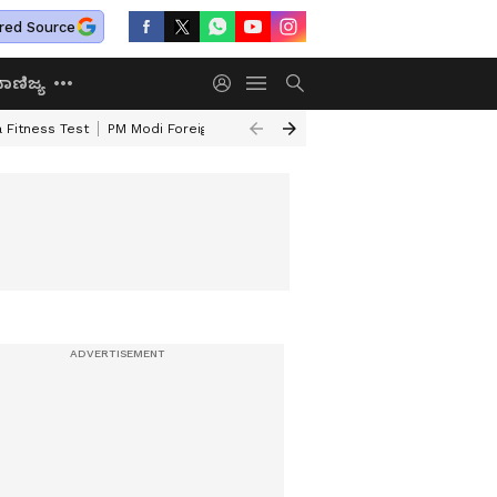
red Source
ಾಣಿಜ್ಯ
 Fitness Test
PM Modi Foreign Travel Expenditure
Valmiki Corporatio