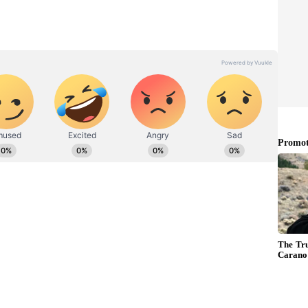
ಉಪ ಸಂಪಾದಕ. ಪತ್ರಿಕೋದ್ಯಮದಲ್ಲಿ 8 ವರ್ಷಗಳ ಅನುಭವ.
ಇಲಾಖೆಯಲ್ಲಿ ನ್ಯೂಸ್ ಮಾನಿಟರಿಂಗ್ ಆಗಿ ಹಲವು ವರ್ಷಗಳ ಸೇವೆ,
ೂಲತಃ ರಾಯಚೂರು ಜಿಲ್ಲೆಯ ಜಾನೇಕಲ್ ಗ್ರಾಮದವರಾದ ಇವರು ಓದು,
ಪ್ರತಿಭಟನೆ ಮಾಡದಂತೆ ಎಚ್ಚರಿಕೆ:
ವಿವಿಧ ಸಂಘಟನೆಗಳು, ಸಂಘ ಸಂಸ್ಥೆಗಳು, ಮುಖಂಡರುಗಳು,
ಿಂದ ಮೆರವಣಿಗೆಯಲ್ಲಿ ಬರುವವರಿದ್ದಾರೆ. ಇಂತಹ ಮೆರವಣಿಗೆಗೆ
ಆಯಾ ಸರಹದ್ದಿನ ಅಧಿಕಾರಿಗಳು ತಮ್ಮ ಸಿಬ್ಬಂದಿ ಜೊತೆ