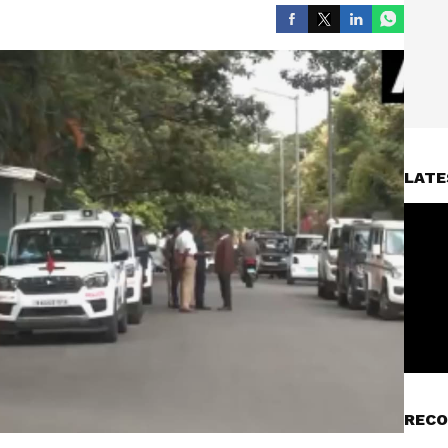
LATE
RECO