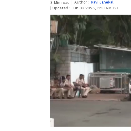
Author :
Ravi Janekal
3
Min read
|
Updated :
Jun 03 2026, 11:10 AM IST