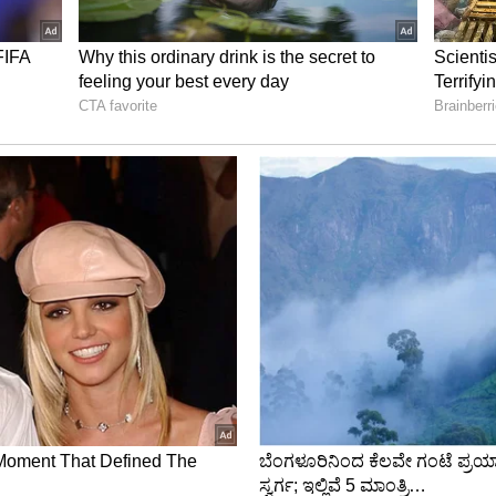
ೊರತುಪಡಿಸಿ, ಪೊಲೀಸ್ ತಿಮ್ಮಯ್ಯ ವೃತ್ತವನ್ನು ದಾಟಿ ಯಾವುದೇ
ುರುಪಯೋಗಪಡಿಸಿಕೊಳ್ಳಬಾರದು.
್ಟವರ ವಿರುದ್ಧ ಕಾನೂನು ರೀತಿಯ ಕ್ರಮ.
 ವಿಶೇಷ ಸೂಚನೆ
ಿಬ್ಬಂದಿಯನ್ನು ಕ್ಯಾಮರಾದೊಂದಿಗೆ ಜೊತೆಯಲ್ಲಿ ಕರೆತರುವುದು.