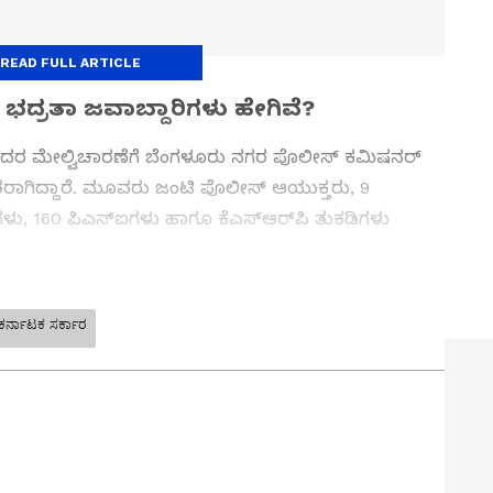
READ FULL ARTICLE
 ಭದ್ರತಾ ಜವಾಬ್ದಾರಿಗಳು ಹೇಗಿವೆ?
ದು ಇದರ ಮೇಲ್ವಿಚಾರಣೆಗೆ ಬೆಂಗಳೂರು ನಗರ ಪೊಲೀಸ್ ಕಮಿಷನರ್
ರಾಗಿದ್ದಾರೆ. ಮೂವರು ಜಂಟಿ ಪೊಲೀಸ್ ಆಯುಕ್ತರು, 9
ರ್‌ಗಳು, 160 ಪಿಎಸ್‌ಐಗಳು ಹಾಗೂ ಕೆಎಸ್‌ಆರ್‌ಪಿ ತುಕಡಿಗಳು
ಕರಣಗಳೊಂದಿಗೆ ತಪಾಸಣೆ
ಕರ್ನಾಟಕ ಸರ್ಕಾರ
ತ್ತು ಜಗತ್ತಿನ ಕ್ಷಣಕ್ಷಣದ ಕನ್ನಡ ಸುದ್ದಿ (
Kannada
ದೇಶದಿಂದ ಡಿಸಿಪಿ ವಿವಿಐಪಿ ಭದ್ರತಾ ವಿಭಾಗದ ಸಿಬ್ಬಂದಿ ವಿಶೇಷ
್ ಸುವರ್ಣ ನ್ಯೂಸ್‌ ಫಾಲೋ ಮಾಡಿ. ಬ್ರೇಕಿಂಗ್ ಸುದ್ದಿ
 ಮೆಟ್ಟಿಲುಗಳು, ವಿಧಾನಸೌಧ ಸುತ್ತಮುತ್ತ ಹಾಗೂ ಪ್ರವೇಶ
ಷ ವರದಿಗಳು ಮತ್ತು ನೇರ ಪ್ರಸಾರಗಳೊಂದಿಗೆ (
kannada
ಿಕ ತಪಾಸಣಾ ಉಪಕರಣಗಳನ್ನು ಬಳಸಲಾಗುತ್ತಿದೆ.
ಕ್ಲಿಕ್‌ನಲ್ಲಿ ಲಭ್ಯ. ಏಷ್ಯಾನೆಟ್ ಸುವರ್ಣ ನ್ಯೂಸ್
ಾಗು ಎಲ್ಲಾ ಅಪ್‌ಡೇಟ್ ಗಳನ್ನು ಪಡೆಯಿರಿ