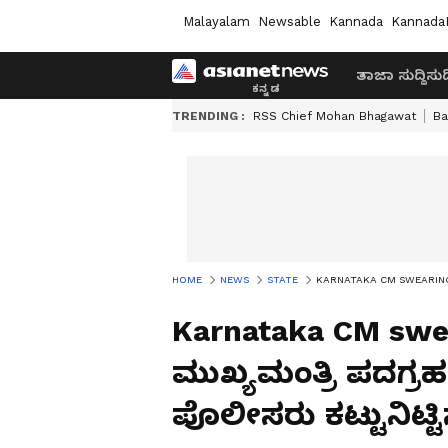
Malayalam
Newsable
Kannada
Kannada
ತಾಜಾ ಸುದ್ದಿ
ಸುದ್
TRENDING :
RSS Chief Mohan Bhagawat
Ba
HOME
NEWS
STATE
KARNATAKA CM SWEARING CERE
Karnataka CM swe
ಮುಖ್ಯಮಂತ್ರಿ ಪದಗ್ರ
ಪೊಲೀಸರು ಕಟ್ಟುನಿಟ್ಟ