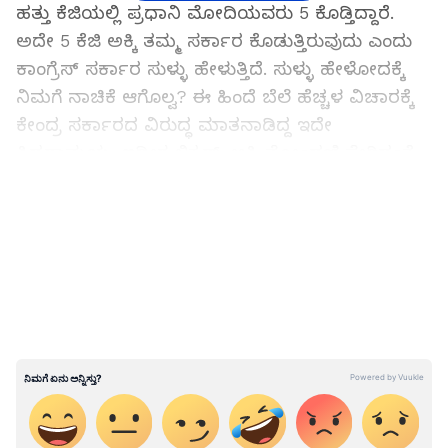
ಹತ್ತು ಕೆಜಿಯಲ್ಲಿ ಪ್ರಧಾನಿ ಮೋದಿಯವರು 5 ಕೊಡ್ತಿದ್ದಾರೆ.
ಅದೇ 5 ಕೆಜಿ ಅಕ್ಕಿ ತಮ್ಮ ಸರ್ಕಾರ ಕೊಡುತ್ತಿರುವುದು ಎಂದು
ಕಾಂಗ್ರೆಸ್ ಸರ್ಕಾರ ಸುಳ್ಳು ಹೇಳುತ್ತಿದೆ. ಸುಳ್ಳು ಹೇಳೋದಕ್ಕೆ
ನಿಮಗೆ ನಾಚಿಕೆ ಆಗೊಲ್ವ? ಈ ಹಿಂದೆ ಬೆಲೆ ಹೆಚ್ಚಳ ವಿಚಾರಕ್ಕೆ
ಕೇಂದ್ರ ಸರ್ಕಾರದ ವಿರುದ್ಧ ಮಾತನಾಡಿದ್ದ ಇದೇ
ಸಿದ್ದರಾಮಯ್ಯ ಇದೀಗ ಲಿಕ್ಕರ್, ಆಸ್ತಿ ನೋಂದಣಿ ಸೇರಿದಂತೆ
ಅನೇಕ ವಸ್ತುಗಳ ದರ ಏರಿಕೆ ಮಾಡಿದ್ದಾರೆ. ದರ ಏರಿಕೆ ಬಡವರ
LATEST VIDEOS
ಕುರಿತು ದೊಡ್ಡದಾಗಿ ಮಾತನಾಡಿ ಇದೀಗ ದರ ಹೆಚ್ಚಿಸಿದ
ದುರಾಹಂಕಾರದ ಸಿಎಂ ನೀವು. ಹಿಂದೆ ವರುಣಾದಿಂದ ಜನರು
ಓಡಿಸಿದ್ದರು. ಅಲ್ಲಿಂದ ಬಾದಾಮಿಯಲ್ಲಿ ರಾಜಕೀಯ ಜೀವನ
ಹಿಡಿದುಕೊಂಡಿದ್ರಿ ಅಲ್ಲಿಯೂ ಓಡಿಸಿದ್ರು. ನೆನಪಿಟ್ಟುಕೊಳ್ಳಿ
ಮುಂದಿನ ದಿನಗಳಲ್ಲಿ ಎಲ್ಲ ಕಡೆಯೂ ಓಡಿಸುತ್ತಾರೆ ಎಂದು
ವಾಗ್ದಾಳಿ ನಡೆಸಿದರು.
'ಮಿಸ್ಟರ್ ಕೆರೆ ಕಳ್ಳ ಚೆಲುವರಾಯಸ್ವಾಮಿ ನೀನೊಬ್ಬ