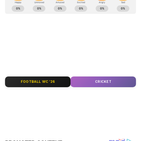
ಖತರ್ನಾಕ್ ಕಳ್ಳ ಎಂಬುದು ರಾಜ್ಯಕ್ಕೆ ಗೊತ್ತು': ಜೆಡಿಎಸ್
ಕರ್ನಾಟಕ, ಭಾರತ (
India News
) ಮತ್ತು ಜಗತ್ತಿನ
ವಾಗ್ದಾಳಿ
ಕ್ಷಣಕ್ಷಣದ ಕನ್ನಡ ಸುದ್ದಿ (
Kannada News
)
ಅಪ್ಡೇಟ್‌ಗಳಿಗಾಗಿ ಏಷ್ಯಾನೆಟ್ ಸುವರ್ಣ ನ್ಯೂಸ್‌ ಫಾಲೋ
ಮಾಡಿ. ಬ್ರೇಕಿಂಗ್ ಸುದ್ದಿ (
Latest Kannada News
),
ವಿಶೇಷ ವರದಿಗಳು ಮತ್ತು ನೇರ ಪ್ರಸಾರಗಳೊಂದಿಗೆ
(
kannada news live
) ಸಂಪೂರ್ಣ ಮಾಹಿತಿ ಒಂದೇ
ಕ್ಲಿಕ್‌ನಲ್ಲಿ ಲಭ್ಯ. ಏಷ್ಯಾನೆಟ್ ಸುವರ್ಣ ನ್ಯೂಸ್ ಅಧಿಕೃತ
ಆ್ಯಪ್ ಡೌನ್‌ಲೋಡ್ ಮಾಡಿ ಹಾಗು ಎಲ್ಲಾ ಅಪ್‌ಡೇಟ್
ಗಳನ್ನು ಪಡೆಯಿರಿ
FOOTBALL WC '26
CRICKET
ABOUT THE AUTHOR
Ravi Janekal
RJ
ಪ್ರಸ್ತುತ, ಏಷಿಯಾನೆಟ್ ಸುವರ್ಣನ್ಯೂಸ್‌ನಲ್ಲಿ ಉಪ ಸಂಪಾದಕ.
ಪತ್ರಿಕೋದ್ಯಮದಲ್ಲಿ 8 ವರ್ಷಗಳ ಅನುಭವ. ವಾರ್ತಾ ಮತ್ತು
ಸಾರ್ವಜನಿಕ ಸಂಪರ್ಕ ಇಲಾಖೆಯಲ್ಲಿ ನ್ಯೂಸ್ ಮಾನಿಟರಿಂಗ್ ಆಗಿ
ಹಲವು ವರ್ಷಗಳ ಸೇವೆ, ಕೊರೊನಾ ವಾರಿಯರ್ಸ್ ಅವಾರ್ಡ್,
ಕರ್ನಾಟಕ ರಾಜಕೀಯ
ಮೂಲತಃ ರಾಯಚೂರು ಜಿಲ್ಲೆಯ ಜಾನೇಕಲ್ ಗ್ರಾಮದವರಾದ ಇವರು
ಪ್ರಲ್ಹಾದ್ ಜೋಶಿ
ಸಿದ್ದರಾಮಯ್ಯ
ಓದು, ಬರೆವಣಿಗೆ ಮತ್ತು ಸಾಹಿತ್ಯಾಸಕ್ತರು.