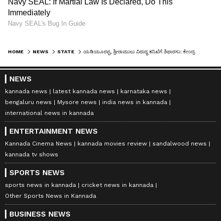
HOME
NEWS
STATE
ಯಡಿಯೂರಪ್ಪ, ಶ್ರೀರಾಮುಲು ವಿರುದ್ಧ ತನಿಖೆಗೆ ಶಿಫಾರಸು: ಕೇಂದ್ರ ಸಚಿವ ಪ್ರಲ್ಹಾದ್ ಜೋಶಿ ಆಕ್ರೋಶ
NEWS
kannada news
latest kannada news
karnataka news
bengaluru news
Mysore news
india news in kannada
international news in kannada
ENTERTAINMENT NEWS
Kannada Cinema News
kannada movies review
sandalwood news
kannada tv shows
SPORTS NEWS
sports news in kannada
cricket news in kannada
Other Sports News in Kannada
BUSINESS NEWS