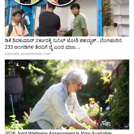
ಕನಕೋತ್ಸವದಲ್ಲಿ ರಿಷಬ್ ಶೆಟ್ಟಿ | Rishab
Shetty speech | Suvarna News
ಶೇ.50 ರಿಂದ ಶೇ.18 ಕ್ಕೆ TAX ಇಳಿಕೆ: ಮೋದಿ-
ಟ್ರಂಪ್ ಐತಿಹಾಸಿಕ ಒಪ್ಪಂದ | India US
Trade Deal | Party Rounds