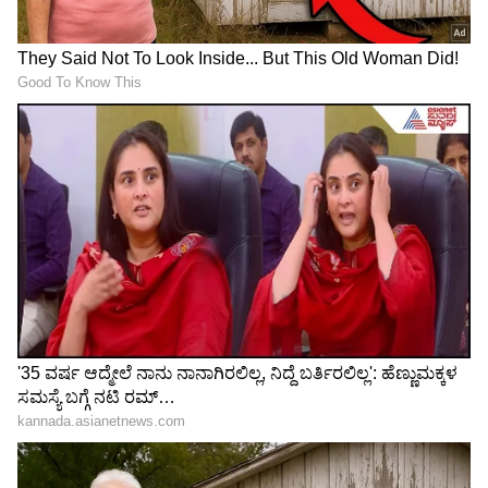
LATEST VIDEOS
"ರಾಜಕೀಯ ಬೇಡ, ಸಿನಿಮಾನೇ ಪ್ರಾಣ":
ಕನಕೋತ್ಸವದಲ್ಲಿ ರಿಷಬ್ ಶೆಟ್ಟಿ | Rishab
Shetty speech | Suvarna News
ಶೇ.50 ರಿಂದ ಶೇ.18 ಕ್ಕೆ TAX ಇಳಿಕೆ: ಮೋದಿ-