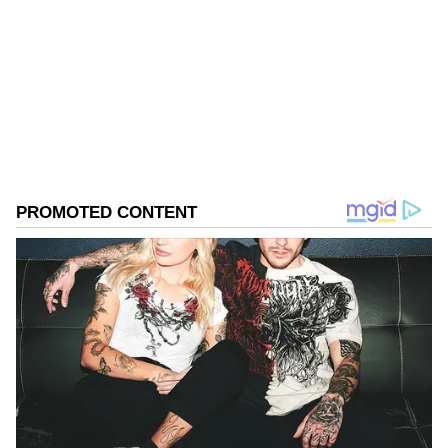
ಆ್ಯಪ್ ಡೌನ್‌ಲೋಡ್ ಮಾಡಿ ಹಾಗು ಎಲ್ಲಾ ಅಪ್‌ಡೇಟ್
ಗಳನ್ನು ಪಡೆಯಿರಿ
ABOUT THE AUTHOR
Kannadaprabha News
KN
1967ರ ನವೆಂಬರ್ 4ರಂದು ಆರಂಭವಾದ ಕನ್ನಡಪ್ರಭ ಕನ್ನಡ
ಪತ್ರಿಕೋದ್ಯಮದಲ್ಲಿಯೇ ವಿಶೇಷ ಛಾಪು ಮೂಡಿಸಿದ ಕನ್ನಡ ದಿನ
ಪತ್ರಿಕೆ. ದೇಶ, ವಿದೇಶ, ವಾಣಿಜ್ಯ, ಕ್ರೀಡೆ, ಮನೋರಂಜನೆ ಸೇರಿ
ವೈವಿಧ್ಯಮಯ ಸುದ್ದಿಗಳ ಹೂರಣ ಹೊತ್ತು ತರುವ ಕನ್ನಡಪ್ರಭ,
ಹೈಕೋರ್ಟ್
ಕನ್ನಡಿಗರ ಅಸ್ಮಿತೆಯ ಸಂಕೇತ. ಸದಾ ಕರುನಾಡು, ನುಡಿ, ಸಂಸ್ಕೃತಿ
ಪರ ಧ್ವನಿ ಎತ್ತುವ ಕನ್ನಡಪ್ರಭ ದಿನ ಪತ್ರಿಕೆಯಲ್ಲಿ ಪ್ರಕಟಗೊಳ್ಳುವ
ಸುದ್ದಿಗಳು ಸುವರ್ಣ ನ್ಯೂಸ್ ವೆಬ್‌ಸೈಟಲ್ಲೂ ಲಭ್ಯ.