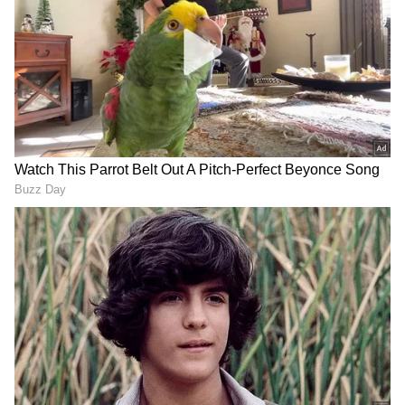
(
kannada news live
) ಸಂಪೂರ್ಣ ಮಾಹಿತಿ ಒಂದೇ
ಸರ್ಕಾರಗಳ ಎಡವಟ್ಟುಗಳಿಂದ ಕಾವೇರಿ ಸಮಸ್ಯೆ ಜೀವಂತ:
ಕ್ಲಿಕ್‌ನಲ್ಲಿ ಲಭ್ಯ. ಏಷ್ಯಾನೆಟ್ ಸುವರ್ಣ ನ್ಯೂಸ್ ಅಧಿಕೃತ
ಎಚ್.ವಿಶ್ವನಾಥ್
ಆ್ಯಪ್ ಡೌನ್‌ಲೋಡ್ ಮಾಡಿ ಹಾಗು ಎಲ್ಲಾ ಅಪ್‌ಡೇಟ್
ಗಳನ್ನು ಪಡೆಯಿರಿ