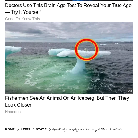
HOME
NEWS
STATE
ಕರ್ನಾಟಕಕ್ಕೆ ಮತ್ತೊಮ್ಮೆ ಕಾವೇರಿ ಸಂಕಷ್ಟ, ನ.23ರವರೆಗೆ ತಮಿಳುನಾಡಿಗೆ ನೀರು ಬಿಡುವಂತೆ ಆದೇಶ