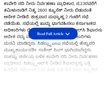
ಕಾವೇರಿ ನದಿ ನೀರು ನಿರ್ವಹಣಾ ಪ್ರಾಧಿಕಾರ, ನ.23ರವರೆಗೆ
ತಮಿಳುನಾಡಿಗೆ ನಿತ್ಯ 2600 ಕ್ಯೂಸೆಕ್‌ ನೀರು ಬಿಡುವಂತೆ
ಆದೇಶ ನೀಡಿದೆ. ಶುಕ್ರವಾರ ಮಧ್ಯಾಹ್ನ 2 ಗಂಟೆಗೆ ಸಭೆ
ನಡೆಯಿತು. ಸಭೆಯಲ್ಲಿ ಖುದ್ದು ಭಾಗವಹಿಸಲು ಕರ್ನಾಟಕದ
ಅಧಿಕಾರಿಗಳು ದೆಹಲಿಗೆ ತೆರಳಿದ್ದರು. ಸಿಡಬ್ಲ್ಯುಆರ್‌ಸಿ ಶಿಫಾರಸು
Read Full Article
ಆದೇಶ ರದ್ದು ಮಾಡುವಂತೆ ಕರ್ನಾಟಕದ ಅಧಿಕಾರಿಗಳು
ಮನವಿ ಮಾಡಿದ್ದರು. ಸಿಡಬ್ಲ್ಯುಎಂಎ ಸಭೆಯಲ್ಲಿ ಹೆಚ್ಚುವರಿ
ಮುಖ್ಯಕಾರ್ಯದರ್ಶಿ ರಾಕೇಶ್ ಸಿಂಗ್ ಭಾಗಿಯಾಗಿದ್ದರು.
ಸಾಕಷ್ಟು ಚರ್ಚೆಯ ಬಳಿಕ ಕಾವೇರಿ ನದಿ ನೀರು ನಿರ್ವಹಣಾ
ಪ್ರಾಧಿಕಾರ, ಸಿಡಬ್ಲ್ಯುಆರ್‌ಸಿ ನೀಡಿದ ಶಿಫಾರಸ್ಸನ್ನು ಎತ್ತಿ
ಹಿಡಿದಿದೆ. ನವೆಂಬರ್ 23ರ ತನಕ ಪ್ರತಿ ದಿನ 2600 ಕ್ಯೂಸೆಕ್‌
ನೀರು ಬಿಡುವಂತೆ ಆದೇಶ ನೀಡಿದೆ. ಸಿಡಬ್ಲ್ಯುಎಂಎ ಇನ್ನೂ
ಒಂದು ವಾರ ಹೆಚ್ಚು ನೀರು ಬಿಡುವಂತೆ ಸೂಚನೆ ನೀಡಿದೆ.
LATEST VIDEOS
ಸಿಡಬ್ಲ್ಯುಎಂಎ ಅಧ್ಯಕ್ಷ ಎಸ್ ಕೆ ಹಲ್ದಾರ್ ಜೊತೆ ಕರ್ನಾಟಕದ
ಎಸಿಎಸ್ ರಾಕೇಶ್ ಸಿಂಗ್ ಮತ್ತು ತಮಿಳುನಾಡು ಪ್ರಧಾನ
ಕಾರ್ಯದರ್ಶಿ ಚರ್ಚೆ ನಡೆಸಿದ್ದಾರೆ..