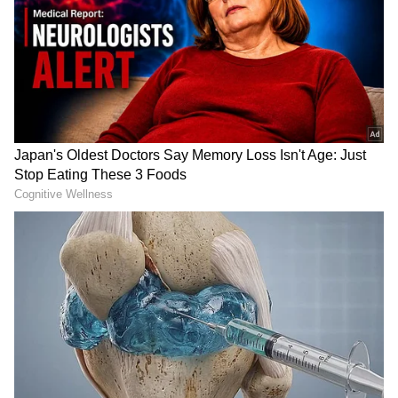
ಬೇನಾಮಿ ಆಸ್ತಿ!
ಅಲರ್ಟ್
ದೇಶದಲ್ಲೇ ಅತ್ಯಂತ ದೀರ್ಘಕಾಲ
ಜೆಡಿಎಸ್‌ ಜತೆ ಸೇರಿ ಎಸ್‌ಐಆರ್‌
ಜೈಲು ವಾಸ ಅನುಭವಿಸಿ ಪರಪ್ಪನ
ಅಕ್ರಮ ವಿರುದ್ಧ ಇಂದು
ಅಗ್ರಹಾರದಿಂದ ಬಿಡುಗಡೆಯಾದ
ಚುನಾವಣಾ ಆಯೋಗಕ್ಕೆ BJP
ಕಲಬುರಗಿಯ ಸಾಯಿಬಣ್ಣ ಕಥೆ!
ದೂರು