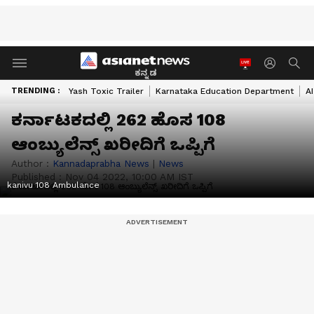
ಕನ್ನಡ
TRENDING :
Yash Toxic Trailer
Karnataka Education Department
A
ಕರ್ನಾಟಕದಲ್ಲಿ 262 ಹೊಸ 108
ಆಂಬ್ಯುಲೆನ್ಸ್‌ ಖರೀದಿಗೆ ಒಪ್ಪಿಗೆ
Author :
Kannadaprabha News
|
News
Published :
Nov 04 2022, 10:00 AM IST
kanivu 108 Ambulance