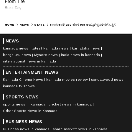
HOME
NEWS
STATE
ಕರ್ನಾಟಕದಲ್ಲಿ 262 ಹೊಸ 108 ಆಂಬ್ಯುಲೆನ್ಸ್‌ ಖರೀದಿಗೆ ಒಪ್ಪಿಗೆ
NEWS
kannada news
latest kannada news
karnataka news
bengaluru news
Mysore news
india news in kannada
international news in kannada
ENTERTAINMENT NEWS
Kannada Cinema News
kannada movies review
sandalwood news
kannada tv shows
SPORTS NEWS
sports news in kannada
cricket news in kannada
Other Sports News in Kannada
BUSINESS NEWS
Business news in kannada
share market news in kannada