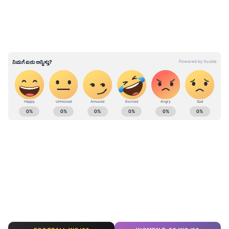
ಕರ್ನಾಟಕ, ಭಾರತ (
India News
) ಮತ್ತು ಜಗತ್ತಿನ
ಕ್ಷಣಕ್ಷಣದ ಕನ್ನಡ ಸುದ್ದಿ (
Kannada News
)
ಅಪ್ಡೇಟ್‌ಗಳಿಗಾಗಿ ಏಷ್ಯಾನೆಟ್ ಸುವರ್ಣ ನ್ಯೂಸ್‌ ಫಾಲೋ
ಮಾಡಿ. ಬ್ರೇಕಿಂಗ್ ಸುದ್ದಿ (
Latest Kannada News
),
ವಿಶೇಷ ವರದಿಗಳು ಮತ್ತು ನೇರ ಪ್ರಸಾರಗಳೊಂದಿಗೆ
(
kannada news live
) ಸಂಪೂರ್ಣ ಮಾಹಿತಿ ಒಂದೇ
ಕ್ಲಿಕ್‌ನಲ್ಲಿ ಲಭ್ಯ. ಏಷ್ಯಾನೆಟ್ ಸುವರ್ಣ ನ್ಯೂಸ್ ಅಧಿಕೃತ
ಆ್ಯಪ್ ಡೌನ್‌ಲೋಡ್ ಮಾಡಿ ಹಾಗು ಎಲ್ಲಾ ಅಪ್‌ಡೇಟ್
ಗಳನ್ನು ಪಡೆಯಿರಿ