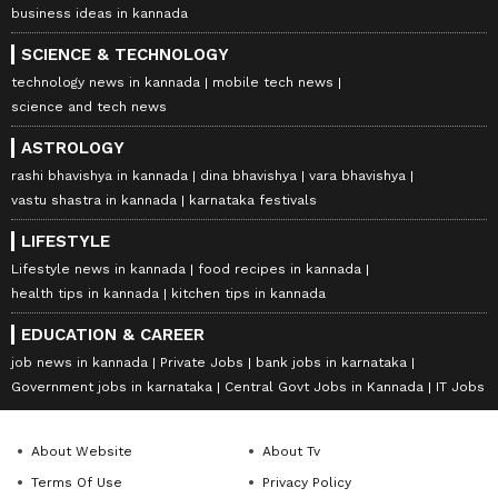
business ideas in kannada
SCIENCE & TECHNOLOGY
technology news in kannada
mobile tech news
science and tech news
ASTROLOGY
rashi bhavishya in kannada
dina bhavishya
vara bhavishya
vastu shastra in kannada
karnataka festivals
LIFESTYLE
Lifestyle news in kannada
food recipes in kannada
health tips in kannada
kitchen tips in kannada
EDUCATION & CAREER
job news in kannada
Private Jobs
bank jobs in karnataka
Government jobs in karnataka
Central Govt Jobs in Kannada
IT Jobs
About Website
About Tv
Terms Of Use
Privacy Policy