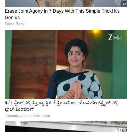
LATEST VIDEOS
"ರಾಜಕೀಯ ಬೇಡ, ಸಿನಿಮಾನೇ ಪ್ರಾಣ":
ಕನಕೋತ್ಸವದಲ್ಲಿ ರಿಷಬ್ ಶೆಟ್ಟಿ | Rishab
Shetty speech | Suvarna News
ಶೇ.50 ರಿಂದ ಶೇ.18 ಕ್ಕೆ TAX ಇಳಿಕೆ: ಮೋದಿ-
ಟ್ರಂಪ್ ಐತಿಹಾಸಿಕ ಒಪ್ಪಂದ | India US
Trade Deal | Party Rounds