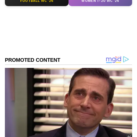
FOOTBALL WC '26
WOMEN T-20 WC '26
ABOUT THE AUTHOR
Kannadaprabha News
KN
1967ರ ನವೆಂಬರ್ 4ರಂದು ಆರಂಭವಾದ ಕನ್ನಡಪ್ರಭ ಕನ್ನಡ
ಪತ್ರಿಕೋದ್ಯಮದಲ್ಲಿಯೇ ವಿಶೇಷ ಛಾಪು ಮೂಡಿಸಿದ ಕನ್ನಡ ದಿನ
ಪತ್ರಿಕೆ. ದೇಶ, ವಿದೇಶ, ವಾಣಿಜ್ಯ, ಕ್ರೀಡೆ, ಮನೋರಂಜನೆ ಸೇರಿ
ವೈವಿಧ್ಯಮಯ ಸುದ್ದಿಗಳ ಹೂರಣ ಹೊತ್ತು ತರುವ ಕನ್ನಡಪ್ರಭ,
ಕನ್ನಡಿಗರ ಅಸ್ಮಿತೆಯ ಸಂಕೇತ. ಸದಾ ಕರುನಾಡು, ನುಡಿ, ಸಂಸ್ಕೃತಿ
ಪರ ಧ್ವನಿ ಎತ್ತುವ ಕನ್ನಡಪ್ರಭ ದಿನ ಪತ್ರಿಕೆಯಲ್ಲಿ ಪ್ರಕಟಗೊಳ್ಳುವ
ಸುದ್ದಿಗಳು ಸುವರ್ಣ ನ್ಯೂಸ್ ವೆಬ್‌ಸೈಟಲ್ಲೂ ಲಭ್ಯ.
ಹೊಸ ಆಂಬ್ಯುಲೆನ್ಸ್‌ಗಳ ಖರೀದಿ ಸೇರಿದಂತೆ 105 ಎಎಲ್‌ಎಸ್‌