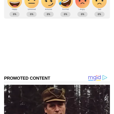
ABOUT THE AUTHOR
Kannadaprabha News
KN
1967ರ ನವೆಂಬರ್ 4ರಂದು ಆರಂಭವಾದ ಕನ್ನಡಪ್ರಭ ಕನ್ನಡ
ಪತ್ರಿಕೋದ್ಯಮದಲ್ಲಿಯೇ ವಿಶೇಷ ಛಾಪು ಮೂಡಿಸಿದ ಕನ್ನಡ ದಿನ
ಪತ್ರಿಕೆ. ದೇಶ, ವಿದೇಶ, ವಾಣಿಜ್ಯ, ಕ್ರೀಡೆ, ಮನೋರಂಜನೆ ಸೇರಿ
ವೈವಿಧ್ಯಮಯ ಸುದ್ದಿಗಳ ಹೂರಣ ಹೊತ್ತು ತರುವ ಕನ್ನಡಪ್ರಭ,
ಮಂಡ್ಯ
ಕನ್ನಡಿಗರ ಅಸ್ಮಿತೆಯ ಸಂಕೇತ. ಸದಾ ಕರುನಾಡು, ನುಡಿ, ಸಂಸ್ಕೃತಿ
ಕೆಎಸ್ಆರ್ಟಿಸಿ
ಪರ ಧ್ವನಿ ಎತ್ತುವ ಕನ್ನಡಪ್ರಭ ದಿನ ಪತ್ರಿಕೆಯಲ್ಲಿ ಪ್ರಕಟಗೊಳ್ಳುವ
ಸುದ್ದಿಗಳು ಸುವರ್ಣ ನ್ಯೂಸ್ ವೆಬ್‌ಸೈಟಲ್ಲೂ ಲಭ್ಯ.