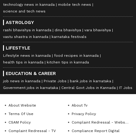
technology news in kannada
mobile tech news
science and tech news
ASTROLOGY
rashi bhavishya in kannada
dina bhavishya
vara bhavishya
vastu shastra in kannada
karnataka festivals
LIFESTYLE
Lifestyle news in kannada
food recipes in kannada
health tips in kannada
kitchen tips in kannada
EDUCATION & CAREER
job news in kannada
Private Jobs
bank jobs in karnataka
Government jobs in karnataka
Central Govt Jobs in Kannada
IT Jobs
About Website
About Tv
Terms Of Use
Privacy Policy
CSAM Policy
Complaint Redressal - Website
Complaint Redressal - TV
Compliance Report Digital