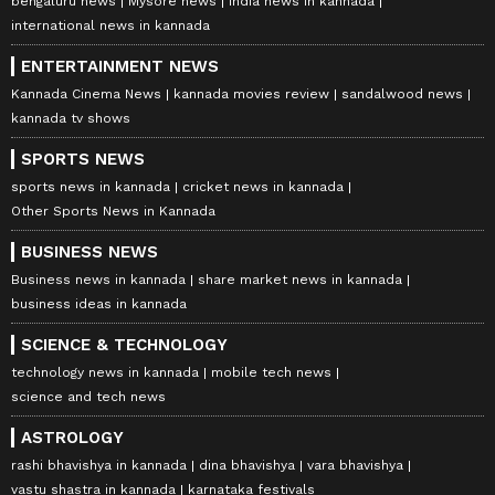
bengaluru news
Mysore news
india news in kannada
international news in kannada
ENTERTAINMENT NEWS
Kannada Cinema News
kannada movies review
sandalwood news
kannada tv shows
SPORTS NEWS
sports news in kannada
cricket news in kannada
Other Sports News in Kannada
BUSINESS NEWS
Business news in kannada
share market news in kannada
business ideas in kannada
SCIENCE & TECHNOLOGY
technology news in kannada
mobile tech news
science and tech news
ASTROLOGY
rashi bhavishya in kannada
dina bhavishya
vara bhavishya
vastu shastra in kannada
karnataka festivals