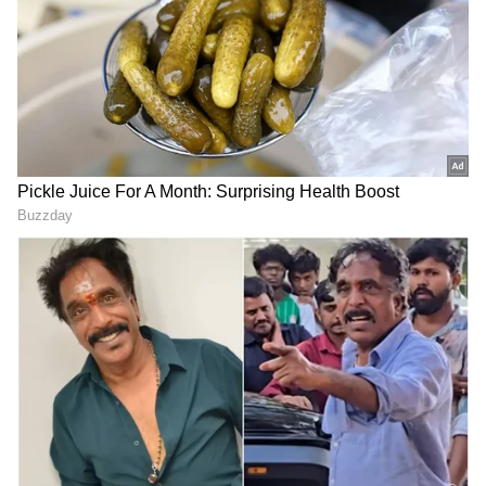
ಆಡಳಿತ ಸುರಕ್ಷಿತ ಕೈಗಳಲ್ಲಿ ಇಲ್ಲ ಎನ್ನುವುದಕ್ಕೆ ಆ ದೃಶ್ಯಗಳೇ
ಸಾಕ್ಷಿ.
ರೇಣುಕಾಸ್ವಾಮಿ ಕೇಸ್ ಲ್ಲಿ ಟ್ವಿಸ್ಟ್
ಯೋಗೇಶ್ ಗೌಡ ಕೊಲೆ ಪ್ರಕರಣ:
ಮೇಲೆ ಟ್ವಿಸ್ಟ್: ಪ್ರದೋಶ್ ಮಾಫಿ
ಬೇಲ್ ಸಿಕ್ಕ ಜೋಶ್, ಧಾರವಾಡದ
ಸಾಕ್ಷಿಯಾದರೆ ದರ್ಶನ್‌ಗೆ ಲಾಭ!
ಗಡಿ ದಾಟಲು ವಿನಯ್ ಕುಲಕರ್ಣಿ
ಇದು ಫ್ಲ್ಯಾನ್?
ಹೊಸ ಅಸ್ತ್ರ!
ದರ್ಶನ್‌ಗೆ ಮತ್ತಷ್ಟು ಸಂಕಷ್ಟ,
'ರೇಣುಕಾಸ್ವಾಮಿ ಕೇಸ್‌ ಬಗ್ಗೆ ಎಲ್ಲಾ
ಪ್ರದೋಷ್ ಬಳಿಕ ಕೋರ್ಟ್‌ಲ್ಲಿ
ಸತ್ಯ ಹೇಳ್ತಿನಿ' ದರ್ಶನ್ ಆಪ್ತ
ಸತ್ಯ ಹೇಳಲು ಮುಂದಾದ ಕುಚುಕು
ಸ್ನೇಹಿತ 14ನೇ ಆರೋಪಿ
ದೋಸ್ತ್ ವಿನಯ್, ರವಿಶಂಕರ್!
ನ್ಯಾಯಾಲಯದಲ್ಲಿ ಅರ್ಜಿ!
LATEST VIDEOS