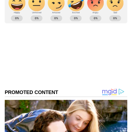
ಕೆಟ್ಟ ನಡವಳಿಕೆಗಳು ಆಘಾತಕಾರಿ. ಸರಕಾರದಲ್ಲಿರುವ ಕೆಲವರು
ಈ ಘಟನೆಗೆ ಜ್ವಾಲೆ ಸ್ವರೂಪ ನೀಡಿ ಪ್ರಚೋದಿಸುತ್ತಿರುವುದು
ABOUT THE AUTHOR
ಕಳವಳಕಾರಿ.
Sathish Kumar KH
SK
ವಿಜಯನಗರ ಜಿಲ್ಲೆ ಕಂದಗಲ್‌ಪುರ ಗ್ರಾಮದವನು ಮೂಲತಃ ಶಿಕ್ಷಕ.
ಆದರೆ, ಆಕರ್ಷಿಸಿದ್ದು ಪತ್ರಿಕೋದ್ಯಮ. ಎಂಟು ವರ್ಷಗಳಿಂದ
ಪ್ರಜಾವಾಣಿ, ವಿಜಯವಾಣಿ ನಂತರ ಇದೀಗ ಏಷ್ಯಾನೆಟ್ ಕನ್ನಡದಲ್ಲಿ
ಕಾರ್ಯನಿರ್ವಹಿಸುತ್ತಿದ್ದೇನೆ. ಕರ್ನಾಟಕ ರಾಜಕಾರಣ ನೆಚ್ಚಿನ ಕ್ಷೇತ್ರ.
ಡಿಜಿಟಲ್ ಮಾಧ್ಯಮಕ್ಕನುಗುಣವಾಗಿ ಶಿಕ್ಷಣ, ಆರೋಗ್ಯ, ಸಿನಿಮಾ
ಸುದ್ದಿಗಳನ್ನೂ ಬರೆಯುತ್ತೇನೆ. ಕ್ರಿಕೆಟ್, ಕೃಷಿ ಇಷ್ಟ. ಓದು ನೆಚ್ಚಿನ
ಹವ್ಯಾಸ.