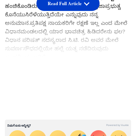
Read Full Article
ಹಂಚಿಕೊಂಡಿರುವ ಅವರು, ಕರ್ನಾಟಕದಲ್ಲಿ ಪ್ರಜಾಪ್ರಭುತ್ವ
ಕೊನೆಯುಸಿರೆಳೆಯುತ್ತಿದೆಯೇ ಎನ್ನುವುದು ನನ್ನ
ಅನುಮಾನ.ಪ್ರತಿಪಕ್ಷ ನಾಯಕರಿಗೇ ರಕ್ಷಣೆ ಇಲ್ಲ ಎಂದ ಮೇಲೆ
ವಿಧಾನಮಂಡಲದಲ್ಲಿ ಯಾರ ಭಾವಚಿತ್ರ ಹಿಡಿದರೇನು ಫಲ?
ವಿಧಾನ ಪರಿಷತ್ ಸದಸ್ಯರಾದ ಸಿ.ಟಿ. ರವಿ ಅವರ ಮೇಲೆ
ಸುವರ್ಣಸೌಧದಲ್ಲಿಯೇ ಹಲ್ಲೆ ಯತ್ನ ನಡೆದಿರುವುದು
ಖಂಡನೀಯವಾಗಿದೆ.
LATEST VIDEOS
ಗೌರವಾನ್ವಿತ ಸಚಿವೆ ಬಗ್ಗೆ ಸಿ.ಟಿ.ರವಿ ಅವರು ಅಶ್ಲೀಲ ಪದ
ಬಳಸಿದ್ದರೆ ಅದನ್ನು ನಾನು ಸಮರ್ಥಿಸುವುದಿಲ್ಲ. ಅದಕ್ಕೆ
ಪ್ರತಿಯಾಗಿ ಸಚಿವೆ ವರ್ತಿಸಿದ ರೀತಿ, ಅವರ ಬೆಂಬಲಿಗರ
ಗೂಂಡಾಗಿರಿ ಅತಿರೇಖದ್ದು. ಎಲ್ಲದ್ದಕ್ಕೂ ಡಾ.ಅಂಬೇಡ್ಕರ್
ಅವರ ಸಂವಿಧಾನದಡಿಯಲ್ಲಿ ರೂಪಿತವಾದ ಕಾನೂನಿದೆ.
ಸಭಾಪತಿಗಳೂ ರೂಲಿಂಗ್ ನೀಡಿದ್ದಾರೆ. ಆ ನಂತರವೂ
ನಡೆಯುತ್ತಿರುವ ಘಟನಾವಳಿಗಳು, ಸಭಾಪತಿಗಳನ್ನೇ ನಿಂದಿಸುವ