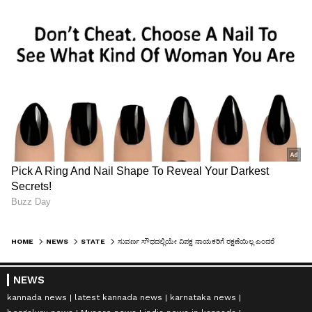
HOME
NEWS
STATE
ಸುವರ್ಣ ಸೌಧದಲ್ಲಿಯೇ ವಿಪಕ್ಷ ನಾಯಕರಿಗೆ ರಕ್ಷಣೆಯಿಲ್ಲ ಎಂದರೆ ಸಂವಿಧಾನ ಉಳಿದಿದೆಯೇ? ಹೆಚ್.ಡಿ. ಕುಮಾರಸ್ವಾಮಿ!
NEWS
kannada news
latest kannada news
karnataka news