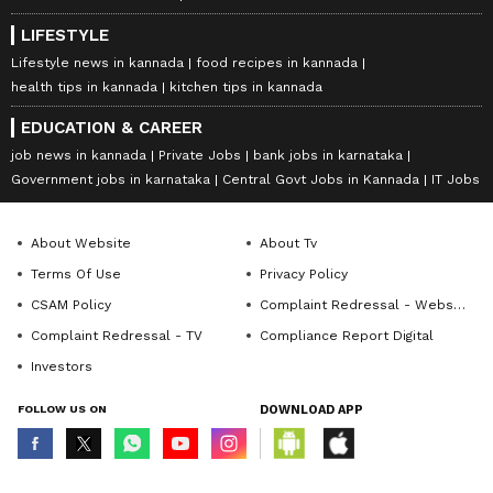
LIFESTYLE
Lifestyle news in kannada
food recipes in kannada
health tips in kannada
kitchen tips in kannada
EDUCATION & CAREER
job news in kannada
Private Jobs
bank jobs in karnataka
Government jobs in karnataka
Central Govt Jobs in Kannada
IT Jobs
About Website
About Tv
Terms Of Use
Privacy Policy
CSAM Policy
Complaint Redressal - Website
Complaint Redressal - TV
Compliance Report Digital
Investors
FOLLOW US ON
DOWNLOAD APP
© Copyright 2026 Asianxt Digital Technologies Private Limited (Formerly