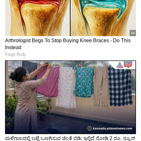
ಕೆಪಿಸಿಸಿಗೆ ಹೊಸ ಸಾರಥಿ: ಬಿ.ಕೆ.
ಎಲ್ಲಾ ವಿದ್ಯಾರ್ಥಿಗಳಿಗೆ ಫ್ರೀ ಬಸ್
ಹರಿಪ್ರಸಾದ್ ನೂತನ ರಾಜ್ಯಾಧ್ಯಕ್ಷ;
ಪಾಸ್, ಮೊದಲ ಸುದ್ದಿಗೋಷ್ಠಿಯಲ್ಲಿ
ಅಧಿಕೃತ ಆದೇಶ ಹೊರಡಿಸಿದ
ಸಿಎಂ ಡಿಕೆಶಿವಕುಮಾರ್ ಘೋಷಣೆ
ಎಐಸಿಸಿ!
LATEST VIDEOS