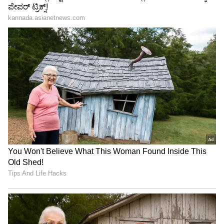
"ರಾಜಕೀಯ ಬೇಡ, ಸಿನಿಮಾನೇ ಪ್ರಾಣ":
ಕನಕೋತ್ಸವದಲ್ಲಿ ರಿಷಬ್ ಶೆಟ್ಟಿ | Rishab
Shetty speech | Suvarna News
ಶೇ.50 ರಿಂದ ಶೇ.18 ಕ್ಕೆ TAX ಇಳಿಕೆ: ಮೋದಿ-
ಟ್ರಂಪ್ ಐತಿಹಾಸಿಕ ಒಪ್ಪಂದ | India US
Trade Deal | Party Rounds