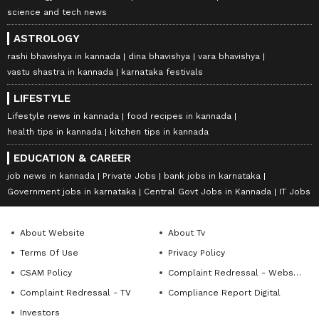
science and tech news
ASTROLOGY
rashi bhavishya in kannada
dina bhavishya
vara bhavishya
vastu shastra in kannada
karnataka festivals
LIFESTYLE
Lifestyle news in kannada
food recipes in kannada
health tips in kannada
kitchen tips in kannada
EDUCATION & CAREER
job news in kannada
Private Jobs
bank jobs in karnataka
Government jobs in karnataka
Central Govt Jobs in Kannada
IT Jobs
About Website
About Tv
Terms Of Use
Privacy Policy
CSAM Policy
Complaint Redressal - Website
Complaint Redressal - TV
Compliance Report Digital
Investors