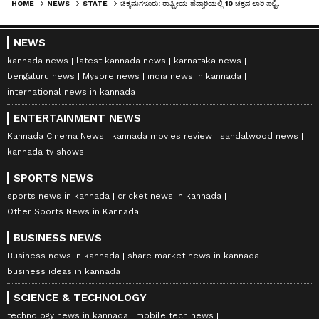
HOME
NEWS
STATE
ಚಿಕ್ಕಮಗಳೂರು: ರಾಷ್ಟ್ರೀಯ ಹೆದ್ದಾರಿಯಲ್ಲಿ 10 ಚಕ್ರದ ಲಾರಿ ಪಲ್ಟಿ, ಕೆಲ ಕಾಲ ಟ್ರಾಫಿಕ್ ಜಾಮ್
NEWS
kannada news
latest kannada news
karnataka news
bengaluru news
Mysore news
india news in kannada
international news in kannada
ENTERTAINMENT NEWS
Kannada Cinema News
kannada movies review
sandalwood news
kannada tv shows
SPORTS NEWS
sports news in kannada
cricket news in kannada
Other Sports News in Kannada
BUSINESS NEWS
Business news in kannada
share market news in kannada
business ideas in kannada
SCIENCE & TECHNOLOGY
technology news in kannada
mobile tech news