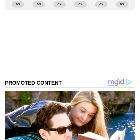
ಕರ್ನಾಟಕ, ಭಾರತ (
India News
) ಮತ್ತು ಜಗತ್ತಿನ
ಕ್ಷಣಕ್ಷಣದ ಕನ್ನಡ ಸುದ್ದಿ (
Kannada News
)
ಅಪ್ಡೇಟ್‌ಗಳಿಗಾಗಿ ಏಷ್ಯಾನೆಟ್ ಸುವರ್ಣ ನ್ಯೂಸ್‌ ಫಾಲೋ
ಮಾಡಿ. ಬ್ರೇಕಿಂಗ್ ಸುದ್ದಿ (
Latest Kannada News
),
ವಿಶೇಷ ವರದಿಗಳು ಮತ್ತು ನೇರ ಪ್ರಸಾರಗಳೊಂದಿಗೆ
(
kannada news live
) ಸಂಪೂರ್ಣ ಮಾಹಿತಿ ಒಂದೇ
ಕ್ಲಿಕ್‌ನಲ್ಲಿ ಲಭ್ಯ. ಏಷ್ಯಾನೆಟ್ ಸುವರ್ಣ ನ್ಯೂಸ್ ಅಧಿಕೃತ
ಆ್ಯಪ್ ಡೌನ್‌ಲೋಡ್ ಮಾಡಿ ಹಾಗು ಎಲ್ಲಾ ಅಪ್‌ಡೇಟ್
ಗಳನ್ನು ಪಡೆಯಿರಿ
ABOUT THE AUTHOR
Ravi Janekal
RJ
ಪ್ರಸ್ತುತ, ಏಷಿಯಾನೆಟ್ ಸುವರ್ಣನ್ಯೂಸ್‌ನಲ್ಲಿ ಉಪ ಸಂಪಾದಕ.
ಪತ್ರಿಕೋದ್ಯಮದಲ್ಲಿ 8 ವರ್ಷಗಳ ಅನುಭವ. ವಾರ್ತಾ ಮತ್ತು
ಸಾರ್ವಜನಿಕ ಸಂಪರ್ಕ ಇಲಾಖೆಯಲ್ಲಿ ನ್ಯೂಸ್ ಮಾನಿಟರಿಂಗ್ ಆಗಿ
ಹಲವು ವರ್ಷಗಳ ಸೇವೆ, ಕೊರೊನಾ ವಾರಿಯರ್ಸ್ ಅವಾರ್ಡ್,
ಚಿಕ್ಕಮಗಳೂರು
ಮೂಲತಃ ರಾಯಚೂರು ಜಿಲ್ಲೆಯ ಜಾನೇಕಲ್ ಗ್ರಾಮದವರಾದ ಇವರು
ಕರ್ನಾಟಕ ಸುದ್ದಿ
ಓದು, ಬರೆವಣಿಗೆ ಮತ್ತು ಸಾಹಿತ್ಯಾಸಕ್ತರು.