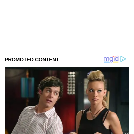
ಆದರೆ, ಆಕರ್ಷಿಸಿದ್ದು ಪತ್ರಿಕೋದ್ಯಮ. ಎಂಟು ವರ್ಷಗಳಿಂದ
ಪ್ರಜಾವಾಣಿ, ವಿಜಯವಾಣಿ ನಂತರ ಇದೀಗ ಏಷ್ಯಾನೆಟ್ ಕನ್ನಡದಲ್ಲಿ
ಕಾರ್ಯನಿರ್ವಹಿಸುತ್ತಿದ್ದೇನೆ. ಕರ್ನಾಟಕ ರಾಜಕಾರಣ ನೆಚ್ಚಿನ ಕ್ಷೇತ್ರ.
ಡಿಜಿಟಲ್ ಮಾಧ್ಯಮಕ್ಕನುಗುಣವಾಗಿ ಶಿಕ್ಷಣ, ಆರೋಗ್ಯ, ಸಿನಿಮಾ
ಸುದ್ದಿಗಳನ್ನೂ ಬರೆಯುತ್ತೇನೆ. ಕ್ರಿಕೆಟ್, ಕೃಷಿ ಇಷ್ಟ. ಓದು ನೆಚ್ಚಿನ
ಹವ್ಯಾಸ.