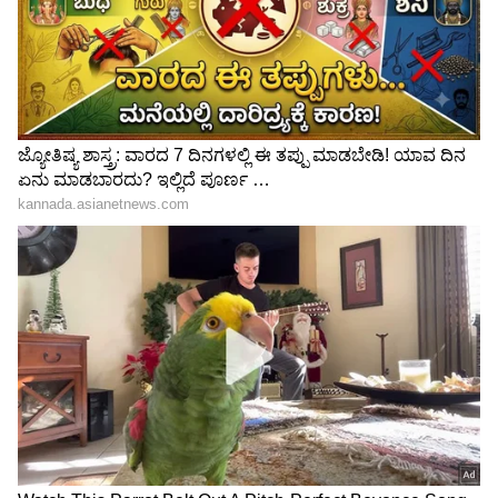
ಧಾರವಾಡ, ಬೆಳಗಾವಿ ಮತ್ತು ಕಲಬುರಗಿಗಳಲ್ಲಿ ನಡೆಯಲಿದೆ.
ಎಂದು ಅವರು ತಿಳಿಸಿದ್ದಾರೆ.
ಸಹಾಯಕ ಪ್ರಾಧ್ಯಾಪಕರ ಹುದ್ದೆಗೆ ಸ್ಪರ್ಧಾತ್ಮಕ ಪರೀಕ್ಷೆ
ಕರ್ನಾಟಕದ ಸರಕಾರಿ ಪ್ರಥಮ ದರ್ಜೆ ಕಾಲೇಜುಗಳಿಗೆ
ಅಗತ್ಯವಿರುವ 1,242 ಸಹಾಯಕ ಪ್ರಾಧ್ಯಾಪಕರ ಹುದ್ದೆಗಳಿಗೆ
(Assistant Professor Jobs) ಅರ್ಜಿ ಹಾಕಿರುವ
ಅಭ್ಯರ್ಥಿಗಳು, ಮಾರ್ಚ್ ಮಧ್ಯಭಾಗದಲ್ಲಿ ಸ್ಪರ್ಧಾತ್ಮಕ ಪರೀಕ್ಷೆ
ನಡೆಯಲಿದೆ.
ಈ ಹಿನ್ನೆಲೆಯಲ್ಲಿ ಅಗತ್ಯವಿರುವ ಪ್ರವೇಶ ಪತ್ರವನ್ನು (Hall
Ticket) ಫೆ.28ರಿಂದ http://kea.kar.nic.in
ಜಾಲತಾಣದಲ್ಲಿ ಡೌನ್-ಲೋಡ್ ಮಾಡಿಕೊಳ್ಳಬಹುದು ಎಂದು
ಕರ್ನಾಟಕ ಪರೀಕ್ಷಾ ಪ್ರಾಧಿಕಾರದ ಕಾರ್ಯ ನಿರ್ವಾಹಕ