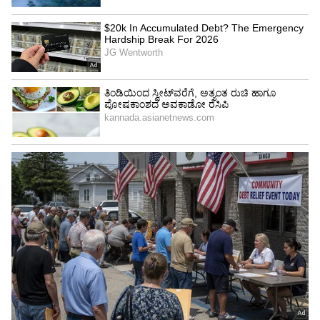
ವಸ್ತ್ರಸಂಹಿತೆಯನ್ನೂ ನಿಗದಿಪಡಿಸಿದ್ದು, ನಿಷೇಧಿತ ವಸ್ತುಗಳ
ಪಟ್ಟಿಯನ್ನೂ ತಿಳಿಸಲಾಗಿದೆ. ಈ ಪರೀಕ್ಷೆಯು ಮಾರ್ಚ್ 12ರಿಂದ
16ರವರೆಗೆ ನಡೆಯಲಿದೆ.
ಈ ಬಗ್ಗೆ ಪತ್ರಿಕಾ ಪ್ರಕಟಣೆ ನೀಡಿರುವ ಅವರು, ಪರೀಕ್ಷೆಗೆ
ಹಾಜರಾಗುವ ಅಭ್ಯರ್ಥಿಗಳು ಇತ್ತೀಚಿನ 2 ಭಾವಚಿತ್ರ,
ಪ್ರವೇಶಪತ್ರ, ಗುರುತಿನ ಚೀಟಿಗಳನ್ನು ಕಡ್ಡಾಯವಾಗಿ ತರಬೇಕು
ಎಂದಿದ್ದಾರೆ.
ಆದರೆ, ಪರೀಕ್ಷಾ ಕೊಠಡಿಗೆ ಅಭ್ಯರ್ಥಿಗಳು ಯಾವುದೇ
ಎಲೆಕ್ಟ್ರಾನಿಕ್ ವಸ್ತುಗಳು (ಮೊಬೈಲ್, ಪೆನ್ ಡ್ರೈವ್, ಇಯರ್
ಫೋನ್, ಮೈಕ್ರೋಫೋನ್, ಬ್ಲೂಟೂತ್, ಕೈ ಗಡಿಯಾರ),
ಆಹಾರ ಪದಾರ್ಥಗಳು, ಸ್ಟೇಷನರಿ ವಸ್ತುಗಳು (ಪೆನ್ಸಿಲ್, ಕಾಗದ,
ಎರೇಸರ್, ಇಂಚುಪಟ್ಟಿ, ಜಾಮಿಟ್ರಿ ಪೆಟ್ಟಿಗೆ, ಕ್ಯಾಲ್ಕುಲೇಟರ್,
ಲಾಗ್ ಟೇಬಲ್) ಮತ್ತು ವೈಯಕ್ತಿಕ ವಸ್ತುಗಳನ್ನು (ವ್ಯಾಲೆಟ್,