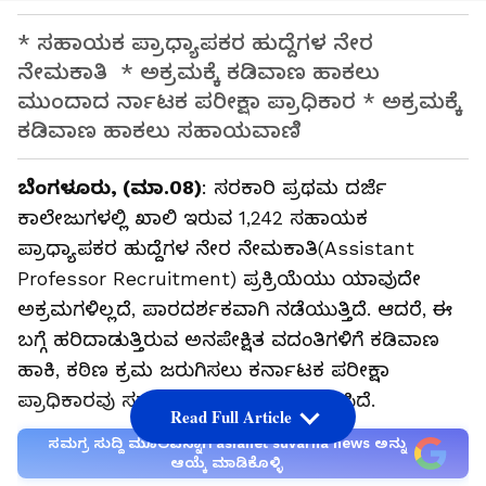
* ಸಹಾಯಕ ಪ್ರಾಧ್ಯಾಪಕರ ಹುದ್ದೆಗಳ ನೇರ
ನೇಮಕಾತಿ * ಅಕ್ರಮಕ್ಕೆ ಕಡಿವಾಣ ಹಾಕಲು
ಮುಂದಾದ ರ್ನಾಟಕ ಪರೀಕ್ಷಾ ಪ್ರಾಧಿಕಾರ * ಅಕ್ರಮಕ್ಕೆ
ಕಡಿವಾಣ ಹಾಕಲು ಸಹಾಯವಾಣಿ
ಬೆಂಗಳೂರು, (ಮಾ.08)
: ಸರಕಾರಿ ಪ್ರಥಮ ದರ್ಜೆ
ಕಾಲೇಜುಗಳಲ್ಲಿ ಖಾಲಿ ಇರುವ 1,242 ಸಹಾಯಕ
ಪ್ರಾಧ್ಯಾಪಕರ ಹುದ್ದೆಗಳ ನೇರ ನೇಮಕಾತಿ(Assistant
Professor Recruitment) ಪ್ರಕ್ರಿಯೆಯು ಯಾವುದೇ
ಅಕ್ರಮಗಳಿಲ್ಲದೆ, ಪಾರದರ್ಶಕವಾಗಿ ನಡೆಯುತ್ತಿದೆ. ಆದರೆ, ಈ
ಬಗ್ಗೆ ಹರಿದಾಡುತ್ತಿರುವ ಅನಪೇಕ್ಷಿತ ವದಂತಿಗಳಿಗೆ ಕಡಿವಾಣ
ಹಾಕಿ, ಕಠಿಣ ಕ್ರಮ ಜರುಗಿಸಲು ಕರ್ನಾಟಕ ಪರೀಕ್ಷಾ
ಪ್ರಾಧಿಕಾರವು ಸಹಾಯವಾಣಿಯನ್ನು ಆರಂಭಿಸಿದೆ.
Read Full Article
ಸಮಗ್ರ ಸುದ್ದಿ ಮೂಲವನ್ನಾಗಿ asianet suvarna news ಅನ್ನು
ಆಯ್ಕೆ ಮಾಡಿಕೊಳ್ಳಿ