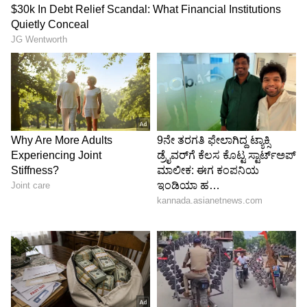
ಅಲಂಕಾರಿಕ ಕನ್ನಡಕ, ಬೆಲ್ಟ್, ಟೋಪಿ, ಕ್ಯಾಮರಾ,
ಆಭರಣಗಳು) ತರುವುದನ್ನು ಕಟ್ಟುನಿಟ್ಟಾಗಿ ನಿಷೇಧಿಸಲಾಗಿದೆ
ಎಂದು ಮಾಹಿತಿ ನೀಡಿದ್ದಾರೆ.