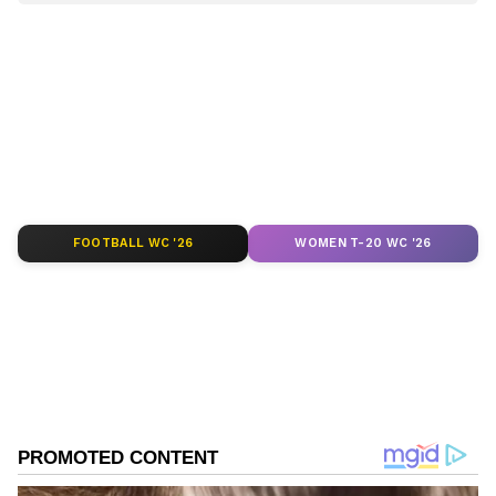
Ramesh B
RB
ಉದ್ಯೋಗಗಳು
ನೇಮಕಾತಿ
ಕರ್ನಾಟಕ ಪರೀಕ್ಷಾ ಪ್ರಾಧಿಕಾರ
Published :
Mar 08 2022, 03:51 PM IST
FOOTBALL WC '26
WOMEN T-20 WC '26