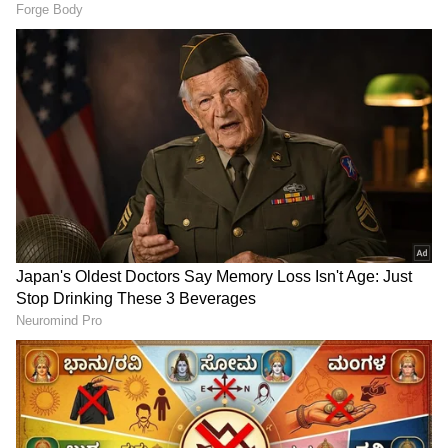
ಪ್ರವೇಶಪತ್ರವನ್ನು ತೆಗೆದುಕೊಳ್ಳಬೇಕು.
LATEST VIDEOS
"ರಾಜಕೀಯ ಬೇಡ, ಸಿನಿಮಾನೇ ಪ್ರಾಣ":
ಕನಕೋತ್ಸವದಲ್ಲಿ ರಿಷಬ್ ಶೆಟ್ಟಿ | Rishab
Shetty speech | Suvarna News
ಶೇ.50 ರಿಂದ ಶೇ.18 ಕ್ಕೆ TAX ಇಳಿಕೆ: ಮೋದಿ-
ಟ್ರಂಪ್ ಐತಿಹಾಸಿಕ ಒಪ್ಪಂದ | India US
Trade Deal | Party Rounds
ಪರೀಕ್ಷೆಯು ಬೆಂಗಳೂರು, ಮೈಸೂರು, ಮಂಗಳೂರು, ಶಿವಮೊಗ್ಗ,