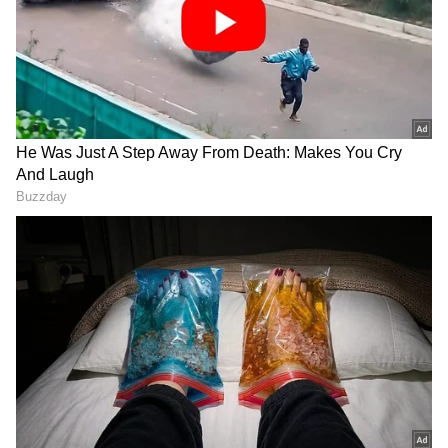
ಭಾರತ ತಂಡ ಕೆನಡಾ ವಿರುದ್ಧ ಆಡುವ ಮೂಲಕ ಅಭಿಯಾನ
ಆರಂಭಿಸಲಿದೆ. 2022ರಲ್ಲಿ 4ನೇ ಸ್ಥಾನಿಯಾಗಿದ್ದ ಭಾರತ ಈ
ಬಾರಿ ‘ಸಿ’ ಗುಂಪಿನಲ್ಲಿದೆ. ಡಿ.1ರಂದು ಜರ್ಮನಿ ವಿರುದ್ಧ
ಆಡಲಿರುವ ಭಾರತ, ಡಿ.2ಕ್ಕೆ ಬೆಲ್ಜಿಯಂ ಸವಾಲು ಎದುರಿಸಲಿದೆ.
2013ರಲ್ಲಿ 3ನೇ ಸ್ಥಾನ ಪಡೆದಿದ್ದು ಭಾರತದ ಈ ವರೆಗಿನ ಶ್ರೇಷ್ಠ
ಸಾಧನೆ. ಟೂರ್ನಿಯಲ್ಲಿ ಒಟ್ಟು 16 ತಂಡಗಳು ಪಾಲ್ಗೊಳ್ಳಲಿದ್ದು,
ತಲಾ 4 ತಂಡಗಳ 4 ಗುಂಪುಗಳನ್ನಾಗಿ ವಿಂಗಡಿಸಲಾಗಿದೆ. ಪ್ರತಿ
ಗುಂಪಿನ ಅಗ್ರ 2 ತಂಡಗಳು ಕ್ವಾರ್ಟರ್‌ ಫೈನಲ್‌ ಪ್ರವೇಶಿಸಲಿವೆ.
DOWNLOAD APP
ಡಿ.11ಕ್ಕೆ ಫೈನಲ್‌ ನಡೆಯಲಿದೆ.
RECOMMENDED STORIES