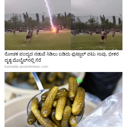
29 ರಾಜ್ಯ ಹಾಗೂ 7 ಕೇಂದ್ರಾಡಳಿತ ಪ್ರದೇಶಗಳಿಂದ ತಲಾ 36
ಬಾಲಕ, ಬಾಲಕಿಯರ ತಂಡಗಳು ಭಾಗವಹಿಸಿದ್ದು, ಅಂದಾಜು
1300 ಆಟಗಾರರು ಆಗಮಿಸಲಿದ್ದಾರೆ. 200 ಅಧಿಕಾರಿಗಳು
ಪಂದ್ಯಾವಳಿ ಯಶಸ್ಸು ಕಾಣಲು ಶ್ರಮಿಸಲಿದ್ದಾರೆ.
ಕ್ರೀಡಾಂಗಣದಲ್ಲಿ 5 ಅಂಕಣಗಳನ್ನು ಸಿದ್ಧಪಡಿಸಲಾಗಿದೆ ಎಂದು
ಅಖಿಲ ಭಾರತ ಖೋ-ಖೋ ಸಂಸ್ಥೆ ಉಪಾಧ್ಯಕ್ಷ ಹಾಗೂ ರಾಜ್ಯ
ಖೋ-ಖೋ ಸಂಸ್ಥೆ ಅಧ್ಯಕ್ಷ ಲೋಕೇಶ್ವರ ಮಾಹಿತಿ ನೀಡಿದ್ದಾರೆ.
LATEST VIDEOS
"ರಾಜಕೀಯ ಬೇಡ, ಸಿನಿಮಾನೇ ಪ್ರಾಣ":
ಕನಕೋತ್ಸವದಲ್ಲಿ ರಿಷಬ್ ಶೆಟ್ಟಿ | Rishab
Shetty speech | Suvarna News
ಶೇ.50 ರಿಂದ ಶೇ.18 ಕ್ಕೆ TAX ಇಳಿಕೆ: ಮೋದಿ-
ಟ್ರಂಪ್ ಐತಿಹಾಸಿಕ ಒಪ್ಪಂದ | India US