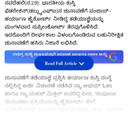
ನವದೆಹಲಿ(ನ.29): ಭಾರತೀಯ ಕುಸ್ತಿ
ಫೆಡರೇಶನ್‌(ಡಬ್ಲ್ಯುಎಫ್‌ಐ)ನ ಚುನಾವಣೆಗೆ ಪಂಜಾಬ್‌-
ಹರ್ಯಾಣ ಹೈಕೋರ್ಟ್‌ ನೀಡಿದ್ದ ತಡೆಯಾಜ್ಞೆಯನ್ನು
ಮಂಗಳವಾರ ಸುಪ್ರೀಂಕೋರ್ಟ್‌ ತೆರವುಗೊಳಿಸಿದೆ.
ಇದರೊಂದಿಗೆ ದೀರ್ಘಕಾಲ ವಿಳಂಬಗೊಂಡಿರುವ ಬಹುನಿರೀಕ್ಷಿತ
ಚುನಾವಣೆಗೆ ಹಸಿರು ನಿಶಾನೆ ಲಭಿಸಿದೆ.
ಸಮಗ್ರ ಸುದ್ದಿ ಮೂಲವನ್ನಾಗಿ asianet suvarna news ಅನ್ನು
ಆಯ್ಕೆ ಮಾಡಿಕೊಳ್ಳಿ
Read Full Article
ಚುನಾವಣೆಗೆ ತಡೆಯಾಜ್ಞೆ ಪ್ರಶ್ನಿಸಿ ಹರ್ಯಾಣ ಕುಸ್ತಿ ಸಂಸ್ಥೆ
ಸಲ್ಲಿಸಿದ್ದ ಅರ್ಜಿ ವಿಚಾರಣೆ ನಡೆಸಿದ ನ್ಯಾ.ಅಭಯ್‌ ಓಕಾ
ಹಾಗೂ ನ್ಯಾ.ಪಂಕಜ್‌ ಮಿತ್ತಲ್‌ ಅವರಿದ್ದ ಪೀಠ, ‘ಸಂಪೂರ್ಣ
ಚುನಾವಣಾ ಪ್ರಕ್ರಿಯೆಯನ್ನು ಹೈಕೋರ್ಟ್‌ ಹೇಗೆ
ವ್ಯರ್ಥಗೊಳಿಸಿದೆ ಎಂಬುದು ಅರ್ಥವಾಗುತ್ತಿಲ್ಲ. ಡಬ್ಲ್ಯುಎಫ್‌ಐಗೆ
ಚುನಾವಣೆ ನಡೆಸುವುದೇ ಸರಿಯಾದ ಕ್ರಮ’ ಎಂದು ಹೇಳಿತು.
LATEST VIDEOS