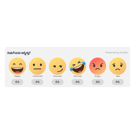
ಏಷ್ಯಾಕಪ್‌: ಹೆಚ್ಚುವರಿ ಹಣ ನೀಡುವಂತೆ ಪಟ್ಟುಹಿಡಿದ
ಪಾಕಿಸ್ತಾನ ಕ್ರಿಕೆಟ್ ಬೋರ್ಡ್
ಕ್ರಿಕೆಟ್ ಮತ್ತು ಕ್ರೀಡಾ ಜಗತ್ತಿನ (
Sports News in
Kannada
) ಕ್ಷಣಕ್ಷಣದ ಕನ್ನಡ ಸುದ್ದಿ ಅಪ್ಡೇಟ್‌ಗಳಿಗಾಗಿ
ಏಷ್ಯಾನೆಟ್ ಸುವರ್ಣ ನ್ಯೂಸ್‌ ಫಾಲೋ ಮಾಡಿ.
ಐಪಿಎಲ್
ಲೈವ್
ಸೇರಿದಂತೆ ಟೀಂ ಇಂಡಿಯಾದ ಬ್ರೇಕಿಂಗ್ ಸುದ್ದಿ
(
Cricket News in Kannada
), ವಿಶೇಷ ವರದಿಗಳು
ಮತ್ತು ನೇರ ಪ್ರಸಾರಗಳೊಂದಿಗೆ ಸಂಪೂರ್ಣ ಮಾಹಿತಿ
ನಿಮ್ಮ ಒಂದೇ ಕ್ಲಿಕ್‌ನಲ್ಲಿ ಲಭ್ಯ. ಏಷ್ಯಾನೆಟ್ ಸುವರ್ಣ
ನ್ಯೂಸ್ ಅಧಿಕೃತ ಆ್ಯಪ್ ಡೌನ್‌ಲೋಡ್ ಮಾಡಿ ಹಾಗೂ