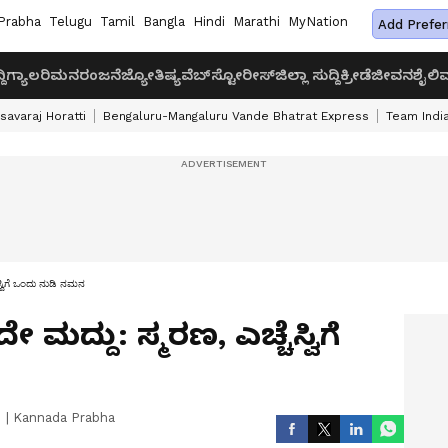
Prabha
Telugu
Tamil
Bangla
Hindi
Marathi
MyNation
Add Prefer
ದಿ
ಗ್ಯಾಲರಿ
ಮನರಂಜನೆ
ಜ್ಯೋತಿಷ್ಯ
ವೆಬ್‌ಸ್ಟೋರೀಸ್
ಜಿಲ್ಲಾ ಸುದ್ದಿ
ಕ್ರೀಡೆ
ಜೀವನಶೈಲಿ
ವ
savaraj Horatti
Bengaluru-Mangaluru Vande Bhatrat Express
Team India
ಸ್ವಿಗೆ ಒಂದು ನುಡಿ ನಮನ
ದ್ದು: ಸ್ಮರಣ, ಎಚ್ಚೆಸ್ವಿಗೆ
|
Kannada Prabha