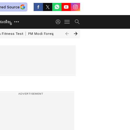
red Source
ಾಣಿಜ್ಯ
 Fitness Test
PM Modi Foreign Travel Expenditure
Valmiki Corporatio