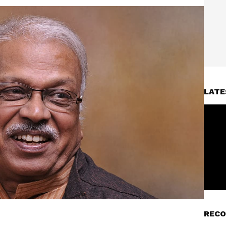
LATE
RECO