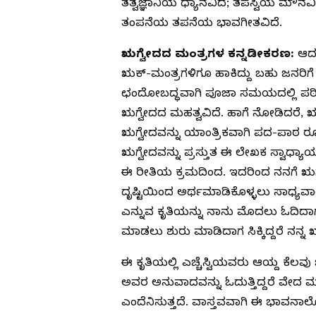
ತತ್ವಜ್ಞಾನಿಯ ಧ್ಯಾನವಿದೆ; ತಪಸ್ವಿಯ ಮೌ
ತಂಪನೆಯ ತಪನೆಯ ಭಾವಗೀತವಿದೆ.
ಋಗ್ವೇದದ ಮಂತ್ರಗಳ ಕನ್ನಡೀಕರಣ:
ಆದರ
ಋಕ್-ಮಂತ್ರಗಳಿಗೂ ಹಾಕಿದ್ದು ಬಹು ಜನರಿಗೆ ತ
ಛಂದೋಬದ್ಧವಾಗಿ ಪೂಜಾ ಸಮಯದಲ್ಲಿ ಪಠಿಸು
ಋಗ್ವೇದದ ಮಹತ್ವವಿದೆ. ಹಾಗೆ ನೋಡಿದರೆ,
ಋಗ್ವೇದವನ್ನು ಯಾಂತ್ರಿಕವಾಗಿ ಪದ-ಪಾಠ ರೂ
ಋಗ್ವೇದವನ್ನು ಪ್ರಸ್ತುತ ಈ ಲೇಖಕ ಸ್ವಾಧ್
ಈ ರೀತಿಯ ಕ್ರಮದಿಂದ. ಇದರಿಂದ ನನಗೆ ಋಗ್ವ
ದೃಷ್ಟಿಯಿಂದ ಅರ್ಥಮಾಡಿಕೊಳ್ಳಲು ಸಾಧ್ಯವ
ಎನ್ನುವ ಕೃತಿಯನ್ನು ನಾನು ಮೊದಲು ಓದಿದಾಗ
ಮಾಡಲು ಶುರು ಮಾಡಿದಾಗ ಸಿಕ್ಕಿದ್ದರೆ ನನ್ನ 
ಈ ಕೃತಿಯಲ್ಲಿ ಎಚ್ಚೆಸ್ವಿಯವರು ಆಯ್ದ ಕೆಲವು 
ಅವರ ಅನುವಾದವನ್ನು ಓದುತ್ತಿದ್ದರೆ ವೇದ 
ಎಂದೆನಿಸುತ್ತದೆ. ವಾಸ್ತವವಾಗಿ ಈ ಭಾವನಾಲ