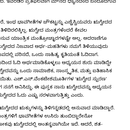
ನವಿದೆ. ಇವೆರಡರ ಪ್ರತಿಫಲವಾಗಿ ಮೌನದ ಧ್ಯಾನದಿಂದ ಬಂದೊದಗುವ
ೆ, ಇಂಥ ಭಾವಗೀತೆಗಳ ಚೌಕಟ್ಟನ್ನು ಎಚ್ಚೆಸ್ವಿಯವರು ಋಗ್ವೇದದ
ಿಳಿದಿರಲಿಕ್ಕಿಲ್ಲ. ಋಗ್ವೇದ ಮಂತ್ರಗಳೆಂದರೆ ಕೇವಲ
ವ ಯಾಂತ್ರಿಕ ಮಂತ್ರೋಚ್ಛಾರಗಳಷ್ಟೇ ಅಲ್ಲ. ಅದರಾಚೆಗೂ
 ಋಗ್ವೇದದ ನಿಜವಾದ ಅರ್ಥ-ಮಹತಿಗಳು ನಮಗೆ ತಿಳಿಯುವುದು
ಪದಲ್ಲಿ ಪಠಿಸದೆ, ಒಂದು ಸಾಹಿತ್ಯ ಕೃತಿಯಂತೆ ಓದಿದಾಗ.
ಯಾಯದಿಂದ ಓದಿ ಅರ್ಥಮಾಡಿಕೊಳ್ಳಲು ಅಧ್ಯಯನ ಶುರು ಮಾಡಿದ್ದೇ
ೇದವನ್ನು ಒಂದು ಸಾಮಾಜಿಕ, ಸಾಂಸ್ಕೃತಿಕ, ಮತ್ತು ಐತಿಹಾಸಿಕ
ಾಯಿತು. ಎಚ್.ಎಸ್.ವೆಂಕಟೇಶಮೂರ್ತಿಗಳ ‘ಋಗ್ವೇದ ಸ್ಪುರಣ’
 ನನಗೆ ಅನಿಸಿದ್ದು, ಈ ಪುಸ್ತಕ ನಾನು ಋಗ್ವೇದವನ್ನು ಅಧ್ಯಯನ
ಋಗ್ವೇದದ ಓದು ಎಷ್ಟು ಸರಳವಾಗುತ್ತಿತ್ತು ಎಂದು.
ಋಗ್ವೇದದ ಋಕ್ಕುಗಳನ್ನು ತಿಳಿಗನ್ನಡದಲ್ಲಿ ಅನುವಾದ ಮಾಡಿದ್ದಾರೆ.
ಮಂತ್ರಗಳಿಗೆ ಭಾವಗೀತೆಗಳ ಉಸಿರು ತುಂಬಿದ್ದಾರೇನೋ
ೋಕವು ಋಗ್ವೇದದಲ್ಲಿ ಅಂತಸ್ಥವಾಗಿಯೇ ಇದೆ. ಆದರೆ, ಶತ-