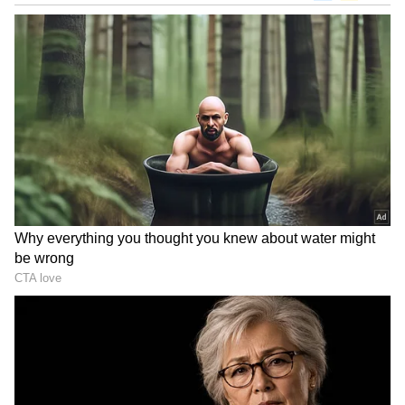
DOWNLOAD APP
ಸ್ಮಾರ್ಟ್‌ಫೋನ್‌ಗಳು
ಮತ್ತು AI ನಿಂದ ಸೈಬರ್‌ ಭದ್ರತೆ
ಮತ್ತು
ವಿಜ್ಞಾನ
ದ ಪ್ರಗತಿಯವರೆಗೆ ಇತ್ತೀಚಿನ ಟೆಕ್ನಾಲಜಿ
(
Technology News in Kannada
) ಬಗ್ಗೆ
ನಿರಂತರವಾದ ಅಪ್‌ಡೇಟ್‌. ಡಿಜಿಟಲ್ ಟ್ರೆಂಡ್‌ಗಳ ಕುರಿತು
ತಜ್ಞರ ಮಾತುಗಳು, ವಿವರವಾದ ಮಾಹಿತಿ ಮತ್ತು ಬ್ರೇಕಿಂಗ್