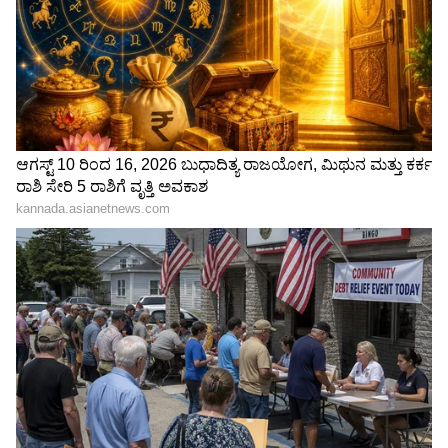
ಗಗನಯಾತ್ರಿಗಳಿಗೆ ಆಕಾಶದಲ್ಲೇ
Science: ವಿಜ್ಞಾನ
ಬಿಸಿ ಬಿಸಿ ಊಟ, ಬಾಹ್ಯಾಕಾಶದಲ್ಲಿ
ಲೋಕದಲ್ಲೊಂದು ಅಪರೂಪದ
ಭತ್ತದ ಕಟಾವು ಮಾಡಿ ಇತಿಹಾಸ
ಶೋಧ! 12 ವರ್ಷಗಳ ಸುದೀರ್ಘ
ನಿರ್ಮಿಸಿದ ವಿಜ್ಞಾನಿಗಳು
ಹುಡುಕಾಟದ ಬಳಿಕ 'ಡೈಮಂಡ್
LATEST VIDEOS
ಫ್ರಾಗ್' ರಹಸ್ಯ ಭೇದಿಸಿದ
ವಿಜ್ಞಾನಿಗಳು
"ರಾಜಕೀಯ ಬೇಡ, ಸಿನಿಮಾನೇ ಪ್ರಾಣ":
ಕನಕೋತ್ಸವದಲ್ಲಿ ರಿಷಬ್ ಶೆಟ್ಟಿ | Rishab
Shetty speech | Suvarna News
ಶೇ.50 ರಿಂದ ಶೇ.18 ಕ್ಕೆ TAX ಇಳಿಕೆ: ಮೋದಿ-
ಟ್ರಂಪ್ ಐತಿಹಾಸಿಕ ಒಪ್ಪಂದ | India US
Trade Deal | Party Rounds