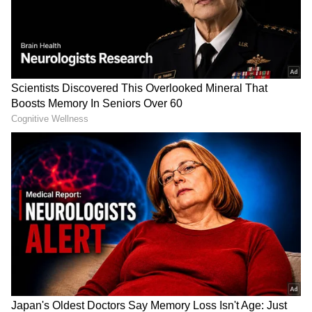
ನ್ಯೂಸ್‌ ಸಿಗುವ ಏಕೈಕ ತಾಣ ಏಷ್ಯಾನೆಟ್‌ ಸುವರ್ಣ
ನ್ಯೂಸ್‌. ಹೊಸ
ಗ್ಯಾಜೆಟ್‌
ರಿಲೀಸ್‌ ಆಯ್ತಾ? ಹೊಸ
ಸ್ಟಾರ್ಟ್‌ಅಪ್‌ಗಳು ಬಂದಿದ್ಯಾ? ಭವಿಷ್ಯವನ್ನು ಬದಲಿಸುವ
ಟೆಕ್‌ ಪಾಲಿಸಿ ಯಾವುದು? ಇವುಗಳ ಇಂಚಿಂಚೂ ಮಾಹಿತಿ
ಸಿಗಲಿದೆ. ಟೆಕ್‌ ಎಕ್ಸ್‌ಪ್ಲೇನರ್ಸ್‌ ಹಾಗೂ ಗ್ಯಾಜೆಟ್‌ ಡೆಮೋ
ವಿಡಿಯೋಗಳು ಕೂಡ ನೀವು ಕಾಣಬಹುದು.
ಪ್ರಗ್ಯಾನ್ ರೋವರ್ ಚಂದ್ರನ ಮೇಲ್ಮೈಯಲ್ಲಿ ಆಲ್ಫಾ
ಪಾರ್ಟಿಕಲ್ ಎಕ್ಸ್-ರೇ ಸ್ಪೆಕ್ಟ್ರೋಮೀಟರ್ (APXS) ಮತ್ತು
ಲೇಸರ್ ಇಂಡ್ಯೂಸ್ಡ್ ಬ್ರೇಕ್‌ಡೌನ್ ಸ್ಪೆಕ್ಟ್ರೋಸ್ಕೋಪ್ (LIBS)
ಅನ್ನು ಬಳಸಿಕೊಂಡು ರಾಸಾಯನಿಕ ಸಂಶೋಧನೆ ನಡೆಸುತ್ತಿದೆ.
ದಕ್ಷಿಣ ಧ್ರುವದ ಸಮೀಪವಿರುವ ಚಂದ್ರನ ಮೇಲ್ಮೈಯಲ್ಲಿ
ಸಲ್ಫರ್ ಇರುವಿಕೆಯನ್ನು ರೋವರ್ ಕಂಡು ಹಿಡಿದಿದೆ.