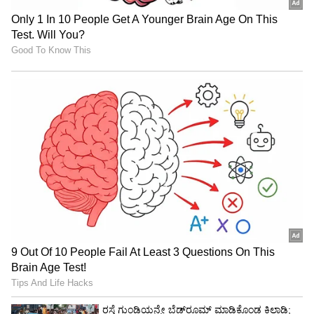
ಚುನಾವಣೆ ಬಂದಾಗಲೆಲ್ಲಾ ಸಿದ್ದು ಅಬ್ಬೇಪಾರಿ: ಪ್ರಹ್ಲಾದ್‌
ಜೋಶಿ ಲೇವಡಿ
ರಾತ್ರಿ 10 ಗಂಟೆಗೆ ಅಶೋಕ ಅವರು ನನಗೆ ಪೋನ್‌ ಮಾಡಿ
ಕರೆದರು. ನಾನು ಬೊಮ್ಮಾಯಿ ಅವರ ಸೂಚನೆಯ ಮೇರೆಗೆ
ಇಲ್ಲಿಗೆ ಬಂದಿದ್ದೇನೆ ಎಂದು ಪ್ರಹ್ಲಾದ ಜೋಶಿ ಹೇಳಿದರು.
ಮುಂಬರುವ ದಿನಗಳಲ್ಲಿ ರಾಜ್ಯದಲ್ಲಿ ಬೊಮ್ಮಾಯಿ ನೇತೃತ್ವದಲ್ಲಿ
ಮತ್ತು ಕೇಂದ್ರದಲ್ಲಿ ಮೋದಿ ನೇತೃತ್ವದಲ್ಲಿ ನಮಗೆ ಆಶೀರ್ವಾದ
ಮಾಡಿ ಎಂದು ಜನರಲ್ಲಿ ಮನವಿ ಮಾಡಿದರು. ಸಿಎಂ
ಬಸವರಾಜ ಬೊಮ್ಮಾಯಿ, ಕಂದಾಯ ಸಚಿವ ಆರ್‌. ಅಶೋಕ,
ಜಿಲ್ಲಾ ಉಸ್ತುವಾರಿ ಸಚಿವ ಶಿವರಾಮ್‌ ಹೆಬ್ಬಾರ, ಶಾಸಕರಾದ
ವಿರೂಪಾಕ್ಷಪ್ಪ ಬಳ್ಳಾರಿ, ಅರುಣಕುಮಾರ ಪೂಜಾರ, ಮಾಜಿ
ಶಾಸಕ ಶಿವರಾಜ ಸಜ್ಜನರ, ಜಿಲ್ಲಾಧಿಕಾರಿ ರಘುನಂದನ
ಮೂರ್ತಿ, ಜಿಪಂ ಸಿಇಓ ಮಹಮ್ಮದ್‌ ರೋಷನ್‌ ಇತರರು
ಇದ್ದರು.