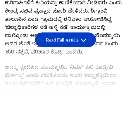
ಕುರಿಗಾಹಿಗಳಿಗೆ ಕುರಿಯನ್ನು ಕಾಣಿಕೆಯಾಗಿ ನೀಡಿದರು ಎಂದು
ಕೇಂದ್ರ ಸಚಿವ ಪ್ರಹ್ಲಾದ ಜೋಶಿ ಹೇಳಿದರು. ಶಿಗ್ಗಾಂವಿ
ತಾಲೂಕಿನ ಬಾಡ ಗ್ರಾಮದಲ್ಲಿ ಶನಿವಾರ ಆಯೋಜಿಸಿದ್ದ
‘ಜಿಲ್ಲಾಧಿಕಾರಿಗಳ ನಡೆ ಹಳ್ಳಿ ಕಡೆ’ ಕಾರ್ಯಕ್ರಮದಲ್ಲಿ
ಪಾಲ್ಗೊಂಡು ಅವರು ಮಾತನಾಡಿದರು. ನಾನು ಬೊಮ್ಮಾಯಿ
Read Full Article
ಅವರ ಜೊತೆ ಇತ್ತೀಚೆಗೆ ಪ್ರಯಾಣಿಸುತ್ತಿದ್ದಾಗ ಓರ್ವ ಬಂದು
‘ಕುರಿ ಸತ್ತವೆ, ಪರಿಹಾರ ಕೊಡ್ರಿ’ ಎಂದರು.
ಅದಕ್ಕೆ ಸ್ಪಂದಿಸಿದ ಬೊಮ್ಮಾಯಿ, ‘ನಿಮಗೆ ಕುರಿ ಕೊಡ್ತೀವಿ
ಹೋಗಪ್ಪ’ ಎಂದು ಕಳುಹಿಸಿದರು. ಅವರ ಇಚ್ಛಾಶಕ್ತಿಯಿಂದ
ಇಂದು ಕುರಿಗಾರರಿಗೆ ಕುರಿ ಸಿಗುತ್ತಿದೆ. ಬೊಮ್ಮಾಯಿ ಮಾತು
ಕೊಟ್ಟರೆ ಮುಗಿಯಿತು. ಅವರು ಮಾತಿಗೆ ತಪ್ಪಲ್ಲ ಎಂದರು.
ಕನಕರ ಬಾಡ ಎಂಬುದೇ ಕೆಲವರಿಗೆ ಮರೆತು ಹೋಗಿತ್ತು.
LATEST VIDEOS
ಬೊಮ್ಮಾಯಿ ಅವರು 2008ರಲ್ಲಿ ಗೆದ್ದು ಜಲಸಂಪನ್ಮೂಲ
ಸಚಿವರಾದರು. 2013ರಲ್ಲಿ ಗೆಲ್ಲಿಸಿದರೂ ಅನಿವಾರ್ಯವಾಗಿ
ವಿರೋಧ ಪಕ್ಷದಲ್ಲಿ ಕೂರಬೇಕಾಯಿತು. ಮೂರನೇ ಸಲ ನೀವು