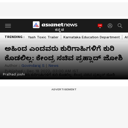
ಕನ್ನಡ
TRENDING :
Yash Toxic Trailer
Karnataka Education Department
A
ಅಹಿಂದ ಎಂದವರು ಕುರಿಗಾಹಿಗಳಿಗೆ ಕುರಿ
ಕೊಡಲಿಲ್ಲ: ಕೇಂದ್ರ ಸಚಿವ ಪ್ರಹ್ಲಾದ್ ಜೋಶಿ
Author :
Govindaraj S
|
News
Published :
Dec 18 2022, 03:00 AM IST
Pralhad joshi