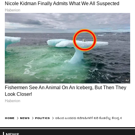
HOME
NEWS
POLITICS
ಅಹಿಂದ ಎಂದವರು ಕುರಿಗಾಹಿಗಳಿಗೆ ಕುರಿ ಕೊಡಲಿಲ್ಲ: ಕೇಂದ್ರ ಸಚಿವ ಪ್ರಹ್ಲಾದ್ ಜೋಶಿ
NEWS