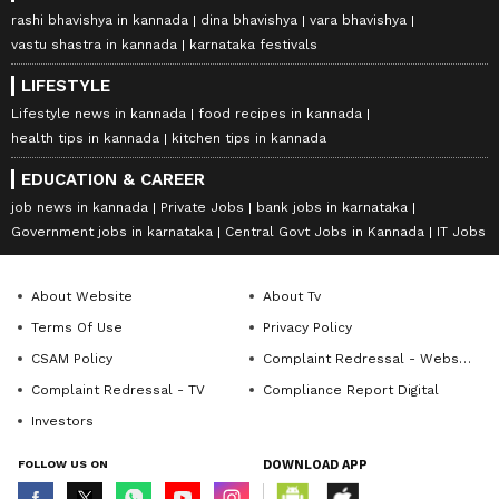
rashi bhavishya in kannada
dina bhavishya
vara bhavishya
vastu shastra in kannada
karnataka festivals
LIFESTYLE
Lifestyle news in kannada
food recipes in kannada
health tips in kannada
kitchen tips in kannada
EDUCATION & CAREER
job news in kannada
Private Jobs
bank jobs in karnataka
Government jobs in karnataka
Central Govt Jobs in Kannada
IT Jobs
About Website
About Tv
Terms Of Use
Privacy Policy
CSAM Policy
Complaint Redressal - Website
Complaint Redressal - TV
Compliance Report Digital
Investors
FOLLOW US ON
DOWNLOAD APP