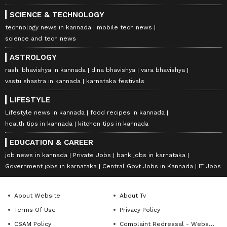
SCIENCE & TECHNOLOGY
technology news in kannada
mobile tech news
science and tech news
ASTROLOGY
rashi bhavishya in kannada
dina bhavishya
vara bhavishya
vastu shastra in kannada
karnataka festivals
LIFESTYLE
Lifestyle news in kannada
food recipes in kannada
health tips in kannada
kitchen tips in kannada
EDUCATION & CAREER
job news in kannada
Private Jobs
bank jobs in karnataka
Government jobs in karnataka
Central Govt Jobs in Kannada
IT Jobs
About Website
About Tv
Terms Of Use
Privacy Policy
CSAM Policy
Complaint Redressal - Website