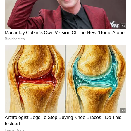
DOWNLOAD APP
ಕರ್ನಾಟಕ, ಭಾರತ (
India News
) ಮತ್ತು ಜಗತ್ತಿನ
ಕ್ಷಣಕ್ಷಣದ ಕನ್ನಡ ಸುದ್ದಿ (
Kannada News
)
ಅಪ್ಡೇಟ್‌ಗಳಿಗಾಗಿ ಏಷ್ಯಾನೆಟ್ ಸುವರ್ಣ ನ್ಯೂಸ್‌ ಫಾಲೋ
ಮಾಡಿ. ಬ್ರೇಕಿಂಗ್ ಸುದ್ದಿ (
Latest Kannada News
),
ವಿಶೇಷ ವರದಿಗಳು ಮತ್ತು ನೇರ ಪ್ರಸಾರಗಳೊಂದಿಗೆ
(
kannada news live
) ಸಂಪೂರ್ಣ ಮಾಹಿತಿ ಒಂದೇ
ಕ್ಲಿಕ್‌ನಲ್ಲಿ ಲಭ್ಯ. ಏಷ್ಯಾನೆಟ್ ಸುವರ್ಣ ನ್ಯೂಸ್ ಅಧಿಕೃತ
ಆ್ಯಪ್ ಡೌನ್‌ಲೋಡ್ ಮಾಡಿ ಹಾಗು ಎಲ್ಲಾ ಅಪ್‌ಡೇಟ್
ಗಳನ್ನು ಪಡೆಯಿರಿ.
Haveri ಕಟೀಲ್ ಗೆ ಕೆಪಿಸಿಸಿ ಕಾರ್ಯದ್ಯಕ್ಷ ಸಲೀಂ ಅಹ್ಮದ್