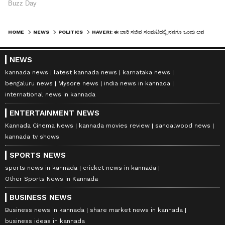
HOME
NEWS
POLITICS
HAVERI: ಈ ಬಾರಿ ಸಚಿವ ಸಂಪುಟದಲ್ಲಿ ನನಗೂ ಒಂದು ಅವಕಾಶ ಸಿಗುತ್ತೆ: ಶಾಸಕ ನೆಹರೂ ಓಲೆಕಾರ್
NEWS
kannada news
latest kannada news
karnataka news
bengaluru news
Mysore news
india news in kannada
international news in kannada
ENTERTAINMENT NEWS
Kannada Cinema News
kannada movies review
sandalwood news
kannada tv shows
SPORTS NEWS
sports news in kannada
cricket news in kannada
Other Sports News in Kannada
BUSINESS NEWS
Business news in kannada
share market news in kannada
business ideas in kannada