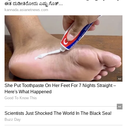
LATEST VIDEOS
"ರಾಜಕೀಯ ಬೇಡ, ಸಿನಿಮಾನೇ ಪ್ರಾಣ":
ಕನಕೋತ್ಸವದಲ್ಲಿ ರಿಷಬ್ ಶೆಟ್ಟಿ | Rishab
Shetty speech | Suvarna News
ಶೇ.50 ರಿಂದ ಶೇ.18 ಕ್ಕೆ TAX ಇಳಿಕೆ: ಮೋದಿ-
ಟ್ರಂಪ್ ಐತಿಹಾಸಿಕ ಒಪ್ಪಂದ | India US
Trade Deal | Party Rounds
Haveri: ಶಿಗ್ಗಾವಿಯ ಟಾಕೀಸ್‌ನಲ್ಲಿ ಫೈರಿಂಗ್ ಪ್ರಕರಣ:
ಆರೋಪಿಯನ್ನು ಬಂಧಿಸದಿದ್ದರೆ ಬೀದಿಗಿಳಿದು ಹೋರಾಟ