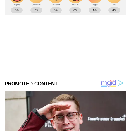
ಸಚಿವ ಸ್ಥಾನ ನೀಡುವ ಭರವಸೆ ನೀಡಿದ್ದರು.
ABOUT THE AUTHOR
Govindaraj S
GS
ಏಷ್ಯಾನೆಟ್ ಸುವರ್ಣ ಡಿಜಿಟಲ್ ಕನ್ನಡ ವಿಭಾಗದಲ್ಲಿ ಉಪ ಸಂಪಾದಕ.
ಕಳೆದ 8 ವರ್ಷಗಳಿಂದ ಮಾಧ್ಯಮ ಪ್ರಪಂಚದಲ್ಲಿದ್ದೇನೆ. ಹುಟ್ಟಿ
ಬೆಳೆದಿದ್ದು ಬೆಂಗಳೂರಿನಲ್ಲಿ. ಸ್ನಾತಕೋತ್ತರ ಪದವಿಯನ್ನು ಬೆಂಗಳೂರು
ವಿಶ್ವವಿದ್ಯಾಲಯದಿಂದ ಪಡೆದಿದ್ದೇನೆ. ದೂರದರ್ಶನದಲ್ಲಿ ಇಂಟರ್ನ್‌ಶಿಪ್
ಬಿಜೆಪಿ
ನಿರ್ವಹಣೆ. ಪ್ರಜಾವಾಣಿ ಮತ್ತು ಉದಯವಾಣಿ ಡಿಜಿಟಲ್ ವಿಭಾಗದಲ್ಲಿ
ಬಸವರಾಜ ಬೊಮ್ಮಾಯಿ
ಸಚಿವ ಸಂಪುಟ ವಿಸ್ತರಣೆ
ಹಾವೇರಿ
ಬರಹಗಾರ ಹಾಗೂ ಕಂಟೆಂಟ್ ಡೆವಲಪರ್ ಆಗಿ ಕೆಲಸ ಮಾಡಿದ್ದೇನೆ.
ಮನರಂಜನೆ ಸುದ್ದಿಗಳ ಬಗ್ಗೆ ತುಂಬಾ ಆಸಕ್ತಿ. ಸಿನಿಮಾ ವೀಕ್ಷಿಸುವುದು,
ಸಂಗೀತ ಕೇಳುವುದು ಮತ್ತು ಕ್ರೀಡೆ ನೆಚ್ಚಿನ ಹವ್ಯಾಸಗಳು.