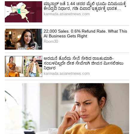
ಈ ವೇಳೆ ಸಂಪುಟ ವಿಸ್ತರಣೆಗೆ ಗ್ರೀನ್ ಸಿಗ್ನಲ್ ತೆಗೆದುಕೊಂಡು
ಬರುವ ಸಾಧ್ಯತೆಗಳಿವೆ. ಮೇ 3 ರಂದು ಕೇಂದ್ರ ಗೃಹ ಸಚಿವ
ಅಮಿತ್ ಶಾ ಅವರು ರಾಜ್ಯಕ್ಕೆ ಭೇಟಿ ನೀಡಿದ ಸಂದರ್ಭದಲ್ಲಿ
ದೆಹಲಿಗೆ ತೆರಳಿ ಪ್ರಧಾನಿ ನರೇಂದ್ರ ಮೋದಿ ಹಾಗೂ ಪಕ್ಷದ
ರಾಷ್ಟ್ರೀಯ ಅಧ್ಯಕ್ಷ ಜೆ.ಪಿ. ನಡ್ಡಾ ಅವರೊಂದಿಗೆ ಚರ್ಚಿಸಿ ಸಚಿವ
ಸಂಪುಟ ಪುನಾರಚನೆ ಕುರಿತು ಮಾಹಿತಿ ನೀಡುವುದಾಗಿ
ಮುಖ್ಯಮಂತ್ರಿ ಅವರಿಗೆ ತಿಳಿಸಿದ್ದರು ಎಂಬ ಮಾತುಗಳು ಕೇಳಿ
ಬಂದಿದ್ದವು. ಇದರ ನಡುವೆಯೇ ಮಾಜಿ ಮುಖ್ಯಮಂತ್ರಿ
ಬಿ.ಎಸ್.ಯಡಿಯೂರಪ್ಪ ಅವರು ಮೂರ್ನಾಲ್ಕು ದಿನಗಳಲ್ಲಿ
ಸಂಪುಟ ಪುನಾರಚನೆಯಾಗುವ ವಿಶ್ವಾಸ ಇದೆ ಎಂಬ
ಮಾತುಗಳನ್ನು ಆಡಿದ್ದಾರೆ. ಇದು ಸಂಪುಟ ಪುನಾರಚನೆಗೆ
ಮತ್ತಷ್ಟು ಪುಷ್ಠಿ ನೀಡಿದ್ದು, ಈ ಬಾರಿ ಸಂಪುಟ ವಿಸ್ತರಣೆ ಅಥವಾ
ಪುನಾರಚನೆಯ ಅನಿಶ್ಚಿತತೆಗೆ ತೆರೆ ಬೀಳುವ ಸಾಧ್ಯತೆ ಇದೆ.