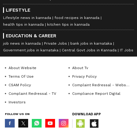
LIFESTYLE
Lifestyle news in kannada
food recipes in kannada
health tips in kannada
kitchen tips in kannada
EDUCATION & CAREER
job news in kannada
Private Jobs
bank jobs in karnataka
Government jobs in karnataka
Central Govt Jobs in Kannada
IT Jobs
About Website
About Tv
Terms Of Use
Privacy Policy
CSAM Policy
Complaint Redressal - Website
Complaint Redressal - TV
Compliance Report Digital
Investors
FOLLOW US ON
DOWNLOAD APP
© Copyright 2026 Asianxt Digital Technologies Private Limited (Formerly