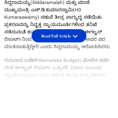
ಸಿದ್ದರಾಮಯ್ಯ(Siddaramaiah) ಮತ್ತು ಮಾಜಿ
ಮುಖ್ಯಮಂತ್ರಿ ಎಚ್‌.ಡಿ.ಕುಮಾರಸ್ವಾಮಿ(HD
Kumaraswamy) ನಡುವೆ ತೀವ್ರ ವಾಗ್ಯುದ್ಧ ನಡೆಯಿತು.
ಪ್ರಕರಣವನ್ನು ನಿವೃತ್ತ ನ್ಯಾಯಮೂರ್ತಿಗಳಿಂದ ತನಿಖೆ
ನಡೆಸುವಂತೆ ಕುಮಾರಸ್ವಾಮಿ ಒತ್ತಾಯಿಸಿದರೆ, ಈಗಲ್ಟನ್‌
Read Full Article
ರೆಸಾರ್ಟ್‌ನಿಂದ ಪರ್ಸೆಂಟೇಜ್‌ ತೆಗೆದುಕೊಂಡು ಅವರ ಪರ
ಮಾತನಾಡುತ್ತಿದ್ದೀರಿ ಎಂದು ಸಿದ್ದರಾಮಯ್ಯ ಆರೋಪಿಸಿದರು.
ಗುರುವಾರ ಬಜೆಟ್‌(Karnataka Budget) ಮೇಲಿನ ಚರ್ಚೆ
ವೇಳೆ ಈಗಲ್ಟನ್‌ ರೆಸಾರ್ಟ್‌ ಒತ್ತುವರಿ ವಿಚಾರ ಸಂಬಂಧ
ನ್ಯಾಯಾಲಯದ(Court) ಆದೇಶ ಹಾಗೂ ಅವ್ಯವಹಾರದ
ಬಗ್ಗೆ ಕುಮಾರಸ್ವಾಮಿ ವಿಸ್ತೃತವಾಗಿ ಮಾತನಾಡಿದರು. ಆಗ
ಕಾಂಗ್ರೆಸ್‌ನ ಯು.ಟಿ.ಖಾದರ್‌(UT Khader) ಅವರು ನೀವು
LATEST VIDEOS
ಮುಖ್ಯಮಂತ್ರಿಯಾಗಿದ್ದ ವೇಳೆ ಸಮಸ್ಯೆ
ಬಗೆಹರಿಸಬಹುದಿತ್ತಲ್ಲವೇ ಎಂದು ಪ್ರಶ್ನಿಸಿದರು. ಇದಕ್ಕೆ
ಕುಮಾರಸ್ವಾಮಿ, ‘ನಾನು ಮುಖ್ಯಮಂತ್ರಿಯಾಗಿದ್ದ ವೇಳೆ ನನ್ನ