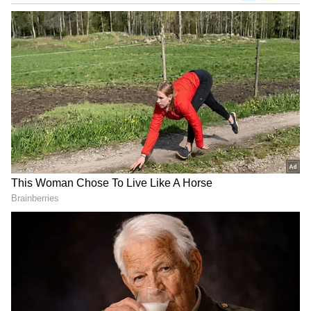
DOWNLOAD APP
ಕರ್ನಾಟಕ, ಭಾರತ (
India News
) ಮತ್ತು ಜಗತ್ತಿನ
ಕ್ಷಣಕ್ಷಣದ ಕನ್ನಡ ಸುದ್ದಿ (
Kannada News
)
ಅಪ್ಡೇಟ್‌ಗಳಿಗಾಗಿ ಏಷ್ಯಾನೆಟ್ ಸುವರ್ಣ ನ್ಯೂಸ್‌ ಫಾಲೋ