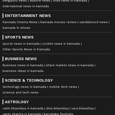
bengaluru news
Mysore news
india news in kannada
international news in kannada
ENTERTAINMENT NEWS
Kannada Cinema News
kannada movies review
sandalwood news
kannada tv shows
SPORTS NEWS
sports news in kannada
cricket news in kannada
Other Sports News in Kannada
BUSINESS NEWS
Business news in kannada
share market news in kannada
business ideas in kannada
SCIENCE & TECHNOLOGY
technology news in kannada
mobile tech news
science and tech news
ASTROLOGY
rashi bhavishya in kannada
dina bhavishya
vara bhavishya
vastu shastra in kannada
karnataka festivals