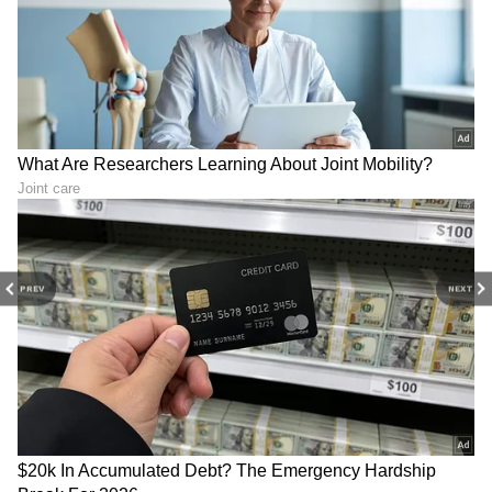
ಸುಪ್ರೀಂಕೋರ್ಟ್‌ನಲ್ಲಿರುವ ವೇಳೆ ಸರ್ಕಾರ ಮಧ್ಯಪ್ರವೇಶ
ಮಾಡಬೇಕೇ, ಬೇಡವೇ ಎಂಬುದರ ಬಗ್ಗೆ ಕಾನೂನು ಇಲಾಖೆ,
ಅಡ್ವೋಕೇಟ್‌ ಜನರಲ್‌ ಅವರೊಂದಿಗೆ ಚರ್ಚಿಸಿ ಸೂಕ್ತ
ತೀರ್ಮಾನ ಕೈಗೊಳ್ಳುವುದಾಗಿ ಮುಖ್ಯಮಂತ್ರಿ ಬಸವರಾಜ
ಬೊಮ್ಮಾಯಿ(Basavaraj Bommai) ಹೇಳಿದ್ದಾರೆ. ಗುರುವಾರ
ಬಜೆಟ್‌ ಮೇಲಿನ ಚರ್ಚೆ ವೇಳೆ ಪ್ರತಿಪಕ್ಷ ನಾಯಕ
ಸಿದ್ದರಾಮಯ್ಯ ಮತ್ತು ಮಾಜಿ ಮುಖ್ಯಮಂತ್ರಿ
ಎಚ್‌.ಡಿ.ಕುಮಾರಸ್ವಾಮಿ ನಡುವೆ ವಾಗ್ವಾದ ನಡೆಯುತ್ತಿದ್ದ ವೇಳೆ
ಅವರು ಸ್ಪಷ್ಟನೆ ನೀಡಿದರು.
PREV
NEXT