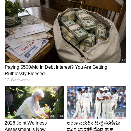
ಹೃದಯದ ಪರ್ಸೆಂಟೇಜ್‌.. (ಎದೆ ತಟ್ಟಿಹೇಳಿದರು)
ಸಿದ್ದರಾಮಯ್ಯ: ನಾವು ಎದೆತಟ್ಟಿಹೇಳುತ್ತೇವೆ, ನಾವು
ಪ್ರಾಮಾಣಿಕವಾಗಿದ್ದೇವೆ. ಸರ್ಕಾರ ತೀರ್ಮಾನಿಸಲಿ.
ಎಚ್‌ಡಿಕೆ : ನಾನು ನನ್ನ ಸಹಿ ಮಾರಾಟ ಮಾಡಿಲ್ಲ.
ಸಿದ್ದರಾಮಯ್ಯ : ತನಿಖೆ ನಡೆಸಲಿ, ಯಾರು ಪರ್ಸೆಂಟೇಜ್‌
ತೆಗೆದುಕೊಂಡಿದ್ದಾರೆ ಗೊತ್ತಾಗುತ್ತದೆ.
ಎಚ್‌ಡಿಕೆ : ಮಾಡಲಿ.. ಇದು ತೀರ್ಮಾನವೇ.. 980 ಕೋಟಿ
ರು.ಗೆ ಚಿತ್ರಹಿಂಸೆ ಕೊಟ್ಟಿದ್ದು.
ಸಿದ್ದರಾಮಯ್ಯ : ಪ್ರತಿ ಸರ್ಕಾರದ ಅವಧಿಯಲ್ಲಿಯೂ ಗುತ್ತಿಗೆ
ನೀಡಲಾಗುತ್ತದೆ. ಈಗಲ್‌ಟನ್‌ ಪರ ವಕಾಲತ್ತು ಮಾಡುತ್ತಿದ್ದೀರಿ.
ಅಕ್ರಮಗಳಾಗಿದ್ದರೆ ಸರ್ಕಾರ ತನಿಖೆ ಮಾಡಲಿ. ಬಜೆಟ್‌ಗೂ
ಇದಕ್ಕೂ ಏನು ಸಂಬಂಧ?
ಎಚ್‌ಡಿಕೆ : ಬಜೆಟ್‌ಗೂ, ಇದಕ್ಕೂ ಸಂಬಂಧ ಇಲ್ವಾ? ವಿಷಯ
ಗೊತ್ತಿರಲಿಲ್ಲ. ಗೊತ್ತಾದ ಮೇಲೆ ಪ್ರಸ್ತಾಪಿಸುತ್ತಿದ್ದೇನೆ.