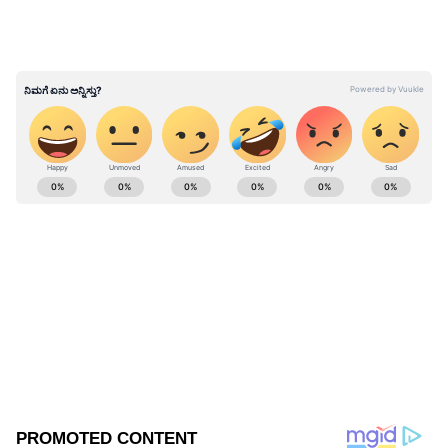
ಮುಂದೆ ಈ ವಿಚಾರ ಬಂದಿಲ್ಲ. ಬಂದಿದ್ದರೆ ಅಧಿಕಾರ
ಕಳೆದುಕೊಂಡರೂ ಇದಕ್ಕೆ ನ್ಯಾಯ ಒದಗಿಸುತ್ತಿದ್ದೆ’ ಎಂದರು.
Five State Election Result: ಹುಮ್ಮಸ್ಸಿನಲ್ಲಿದ್ದ
ಕರ್ನಾಟಕ ಕಾಂಗ್ರೆಸ್‌ಗೆ ಪಂಚರಾಜ್ಯ ಶಾಕ್‌..!
ABOUT THE AUTHOR
Girish Goudar
GG
ಏಷ್ಯಾನೆಟ್‌ ಸುವರ್ಣ ನ್ಯೂಸ್‌.ಕಾಮ್‌ನಲ್ಲಿ ಹಿರಿಯ ಉಪ ಸಂಪಾದಕ.
ಕಳೆದ 10 ವರ್ಷಗಳಿಂದ ಮಾಧ್ಯಮ ಕ್ಷೇತ್ರದಲ್ಲಿದ್ದೇನೆ. ನನ್ನ ಊರು
ಬಾಗಲಕೋಟೆ ಜಿಲ್ಲೆಯ ಹುನಗುಂದ . ಕರ್ನಾಟಕ
ವಿಶ್ವವಿದ್ಯಾಲಯದಿಂದ ಎಂಎಸ್‌ಸಿ ಎಲೆಕ್ಟ್ರಾನಿಕ್‌ ಮೀಡಿಯಾ ಪದವಿ
ಬೆಂಗಳೂರು
ಪಡೆದಿದ್ದೇನೆ. ಈಟಿವಿ ಭಾರತ್‌, ವೇ ಟು ನ್ಯೂಸ್‌ ಡಿಜಿಟಲ್‌
ಹೆಚ್.ಡಿ. ಕುಮಾರಸ್ವಾಮಿ
ಸಿದ್ದರಾಮಯ್ಯ
ಮಾಧ್ಯಮದಲ್ಲಿ ಸಂಪಾದಕನಾಗಿ ಕೆಲಸ ಮಾಡಿದ್ದೇನೆ. ಕ್ರೀಡೆ,
Published :
Mar 11 2022, 07:50 AM IST
ಚಲನಚಿತ್ರ, ರಾಜಕೀಯ ಸುದ್ದಿಗಳ ಬಗ್ಗೆ ಅತೀವ ಆಸಕ್ತಿ ಇದೆ. ಸಂಗೀತ
ಕೇಳುವುದು, ಕ್ರಿಕೆಟ್‌ ಆಡುವುದು ನೆಚ್ಚಿನ ಹವ್ಯಾಸಗಳಾಗಿವೆ.