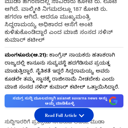
ಮುಡಾ ಹಗರಣದಲ್ಲಿ ಸಾವಿರಾರು ಕೋಟಿ ರು. ಲೂಟಿ
ಆಗಿದೆ. ವಾಲ್ಮೀಕಿ ನಿಗಮದಲ್ಲೂ 187 ಕೋಟಿ ರು.
ಹಗರಣ ಆಗಿದೆ. ಆದರೂ ಮುಖ್ಯಮಂತ್ರಿ
ಸಿದ್ದರಾಮಯ್ಯ ಅಧಿಕಾರದ ಆಸೆಗೆ ಅಂಟಿ
ಕುಳಿತುಕೊಂಡಿದ್ದಾರೆ ಎಂದ ಮಾಜಿ ಸಂಸದ ನಳಿನ್‌
ಕುಮಾರ್‌ ಕಟೀಲ್‌
ಮಂಗಳೂರು(ಆ.21):
ಕಾಂಗ್ರೆಸ್‌ ನಾಯಕರು ಹತಾಶರಾಗಿ
ರಾಜ್ಯದಲ್ಲಿ ಕಾನೂನು ಸುವ್ಯವಸ್ಥೆ ಹದಗೆಡಿಸುವ ಪ್ರಯತ್ನ
ಮಾಡುತ್ತಿದ್ದಾರೆ. ನೈತಿಕತೆ ಇದ್ದರೆ ಸಿದ್ದರಾಮಯ್ಯ ಅವರು
ಕೂಡಲೇ ತಮ್ಮ ಸ್ಥಾನಕ್ಕೆ ರಾಜೀನಾಮೆ ನೀಡಬೇಕು ಎಂದು
ಮಾಜಿ ಸಂಸದ ನಳಿನ್‌ ಕುಮಾರ್‌ ಕಟೀಲ್‌ ಒತ್ತಾಯಿಸಿದ್ದಾರೆ.
ಸಮಗ್ರ ಸುದ್ದಿ ಮೂಲವನ್ನಾಗಿ asianet suvarna news ಅನ್ನು
ಆಯ್ಕೆ ಮಾಡಿಕೊಳ್ಳಿ
Read Full Article
ಸುದ್ದಿಗಾರರಿಗೆ ಪ್ರತಿಕ್ರಿಯೆ ನೀಡಿರುವ ಅವರು, ಮುಡಾ