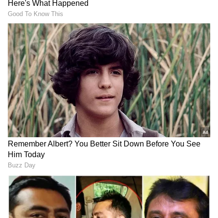
ಮುಖ್ಯಮಂತ್ರಿ ವಿಜಯ್​- ನಟಿ
ಡಿಕೆಶಿ ಸಿಎಂ ಆಗಿ ಒಂದು ತಿಂಗಳು
ತ್ರಿಶಾ ವಿರುದ್ಧ ಹೇಳಿಕೆ: ಶಾಸಕ
ಕಳೆದಿಲ್ಲ, ರಾಜ್ಯದ ಎಲ್ಲ ಡ್ಯಾಂಗಳು
ಅರೆಸ್ಟ್​- ಅಂಥದ್ದೇನು ಹೇಳಿದ್ರು
ಖಾಲಿ: ಆರ್ ಅಶೋಕ್ ವಾಗ್ದಾಳಿ,
ನೋಡಿ
ರೈತರಿಗೆ 50 ಸಾವಿರ ಪರಿಹಾರಕ್ಕೆ
ಆಗ್ರಹ
LATEST VIDEOS