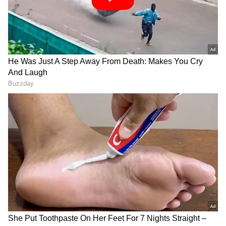
ನಾನು ಇರೋವರೆಗೂ RSS ಪಥ
ಜುಲೈ 20 ರಿಂದ ಸಂಸತ್ತಿನ
ಸಂಚಲನಕ್ಕೆ ಅನುಮತಿ ಕಡ್ಡಾಯ
ಮುಂಗಾರು ಅಧಿವೇಶನ ಆರಂಭ;
-ಪ್ರಿಯಾಂಕ್ ಖರ್ಗೆ ವಾರ್ನಿಂಗ್
ಯಾವೆಲ್ಲ ವಿಚಾರಗಳು ಚರ್ಚೆ
ಆಗಲಿವೆ?