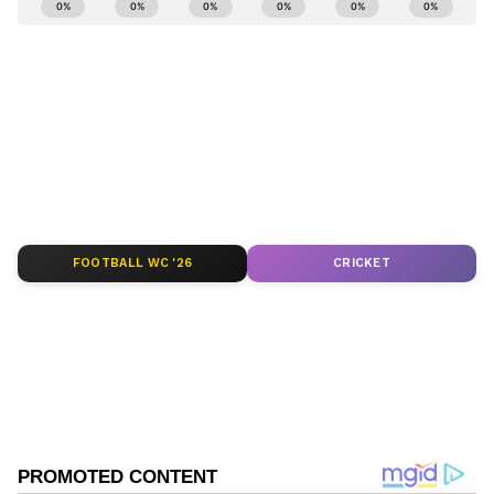
ಕ್ಷಣಕ್ಷಣದ ಕನ್ನಡ ಸುದ್ದಿ (
Kannada News
)
ಅಪ್ಡೇಟ್‌ಗಳಿಗಾಗಿ ಏಷ್ಯಾನೆಟ್ ಸುವರ್ಣ ನ್ಯೂಸ್‌ ಫಾಲೋ
ಮಾಡಿ. ಬ್ರೇಕಿಂಗ್ ಸುದ್ದಿ (
Latest Kannada News
),
ವಿಶೇಷ ವರದಿಗಳು ಮತ್ತು ನೇರ ಪ್ರಸಾರಗಳೊಂದಿಗೆ
(
kannada news live
) ಸಂಪೂರ್ಣ ಮಾಹಿತಿ ಒಂದೇ
ಕ್ಲಿಕ್‌ನಲ್ಲಿ ಲಭ್ಯ. ಏಷ್ಯಾನೆಟ್ ಸುವರ್ಣ ನ್ಯೂಸ್ ಅಧಿಕೃತ
ಆ್ಯಪ್ ಡೌನ್‌ಲೋಡ್ ಮಾಡಿ ಹಾಗು ಎಲ್ಲಾ ಅಪ್‌ಡೇಟ್
ಗಳನ್ನು ಪಡೆಯಿರಿ.
FOOTBALL WC '26
CRICKET
ABOUT THE AUTHOR
Kannadaprabha News
KN
1967ರ ನವೆಂಬರ್ 4ರಂದು ಆರಂಭವಾದ ಕನ್ನಡಪ್ರಭ ಕನ್ನಡ
ಪತ್ರಿಕೋದ್ಯಮದಲ್ಲಿಯೇ ವಿಶೇಷ ಛಾಪು ಮೂಡಿಸಿದ ಕನ್ನಡ ದಿನ
ಪತ್ರಿಕೆ. ದೇಶ, ವಿದೇಶ, ವಾಣಿಜ್ಯ, ಕ್ರೀಡೆ, ಮನೋರಂಜನೆ ಸೇರಿ
ವೈವಿಧ್ಯಮಯ ಸುದ್ದಿಗಳ ಹೂರಣ ಹೊತ್ತು ತರುವ ಕನ್ನಡಪ್ರಭ,
ಬಿಜೆಪಿ
ಕನ್ನಡಿಗರ ಅಸ್ಮಿತೆಯ ಸಂಕೇತ. ಸದಾ ಕರುನಾಡು, ನುಡಿ, ಸಂಸ್ಕೃತಿ
ಸಿದ್ದರಾಮಯ್ಯ
ಪರ ಧ್ವನಿ ಎತ್ತುವ ಕನ್ನಡಪ್ರಭ ದಿನ ಪತ್ರಿಕೆಯಲ್ಲಿ ಪ್ರಕಟಗೊಳ್ಳುವ
ಸುದ್ದಿಗಳು ಸುವರ್ಣ ನ್ಯೂಸ್ ವೆಬ್‌ಸೈಟಲ್ಲೂ ಲಭ್ಯ.