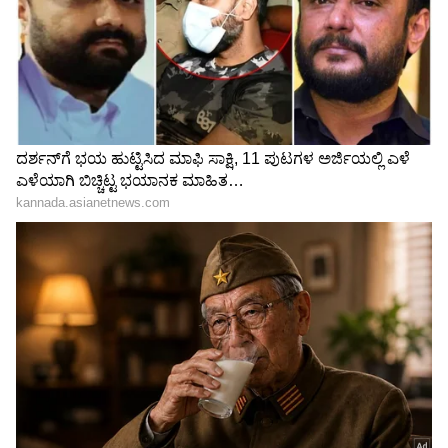
"ರಾಜಕೀಯ ಬೇಡ, ಸಿನಿಮಾನೇ ಪ್ರಾಣ":
ಕನಕೋತ್ಸವದಲ್ಲಿ ರಿಷಬ್ ಶೆಟ್ಟಿ | Rishab
Shetty speech | Suvarna News
ಶೇ.50 ರಿಂದ ಶೇ.18 ಕ್ಕೆ TAX ಇಳಿಕೆ: ಮೋದಿ-
ಟ್ರಂಪ್ ಐತಿಹಾಸಿಕ ಒಪ್ಪಂದ | India US
Trade Deal | Party Rounds