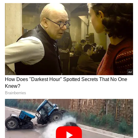
ಹೋರಾಟದ ನೆಪದಲ್ಲಿ ಕಾಂಗ್ರೆಸ್‌ ಆರಾಜಕತೆ ಸೃಷ್ಟಿಸಲು
ಪ್ರಯತ್ನಿಸುತ್ತಿದೆ. ಕಾನೂನು ಸುವ್ಯವಸ್ಥೆ ಹದಗೆಡಲು
ಕಾರಣವಾಗುತ್ತಿದೆ. ರಾಜ್ಯಪಾಲರ ನಡೆ ಸಮರ್ಥನೀಯವಾಗಿದೆ.
ಆದರೆ ಮುಖ್ಯಮಂತ್ರಿ ಸಿದ್ದರಾಮಯ್ಯ ವಿರುದ್ಧ ಅಭಿಯೋಜನೆಗೆ
ಅನುಮತಿ ನೀಡಿರುವ ರಾಜ್ಯಪಾಲರನ್ನು ನಿಂದಿಸುತ್ತಿರುವುದು
ಕಾಂಗ್ರೆಸ್‌ನ ಹೇಯ ರಾಜಕಾರಣ ಎಂದು ನಳಿನ್‌ ಹೇಳಿದರು.
DOWNLOAD APP
RECOMMENDED STORIES