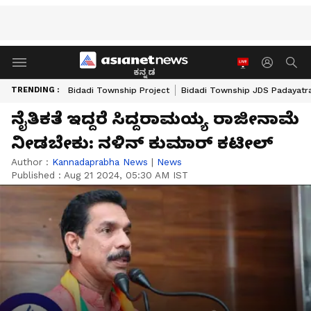
ಕನ್ನಡ
TRENDING :
Bidadi Township Project
Bidadi Township JDS Padayatr
ನೈತಿಕತೆ ಇದ್ದರೆ ಸಿದ್ದರಾಮಯ್ಯ ರಾಜೀನಾಮೆ
ನೀಡಬೇಕು: ನಳಿನ್‌ ಕುಮಾರ್‌ ಕಟೀಲ್‌
Author :
Kannadaprabha News
|
News
Published :
Aug 21 2024, 05:30 AM IST