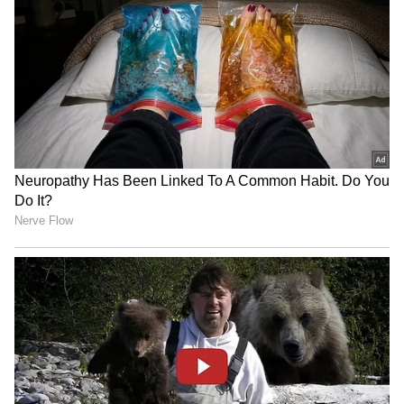
ಕನಕೋತ್ಸವದಲ್ಲಿ ರಿಷಬ್ ಶೆಟ್ಟಿ | Rishab
Shetty speech | Suvarna News
ಶೇ.50 ರಿಂದ ಶೇ.18 ಕ್ಕೆ TAX ಇಳಿಕೆ: ಮೋದಿ-
ಟ್ರಂಪ್ ಐತಿಹಾಸಿಕ ಒಪ್ಪಂದ | India US
Trade Deal | Party Rounds