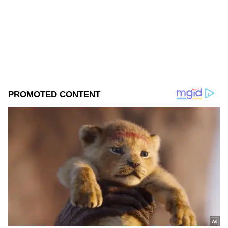
ಪತ್ರಿಕೋದ್ಯಮದಲ್ಲಿಯೇ ವಿಶೇಷ ಛಾಪು ಮೂಡಿಸಿದ ಕನ್ನಡ ದಿನ
ಪತ್ರಿಕೆ. ದೇಶ, ವಿದೇಶ, ವಾಣಿಜ್ಯ, ಕ್ರೀಡೆ, ಮನೋರಂಜನೆ ಸೇರಿ
ವೈವಿಧ್ಯಮಯ ಸುದ್ದಿಗಳ ಹೂರಣ ಹೊತ್ತು ತರುವ ಕನ್ನಡಪ್ರಭ,
ಕಾಂಗ್ರೆಸ್
ಕನ್ನಡಿಗರ ಅಸ್ಮಿತೆಯ ಸಂಕೇತ. ಸದಾ ಕರುನಾಡು, ನುಡಿ, ಸಂಸ್ಕೃತಿ
ಡಿ.ಕೆ. ಶಿವಕುಮಾರ್
ಸಿದ್ದರಾಮಯ್ಯ
ಪರ ಧ್ವನಿ ಎತ್ತುವ ಕನ್ನಡಪ್ರಭ ದಿನ ಪತ್ರಿಕೆಯಲ್ಲಿ ಪ್ರಕಟಗೊಳ್ಳುವ
ಸುದ್ದಿಗಳು ಸುವರ್ಣ ನ್ಯೂಸ್ ವೆಬ್‌ಸೈಟಲ್ಲೂ ಲಭ್ಯ.