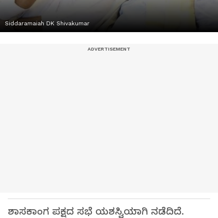
Siddaramaiah DK Shivakumar