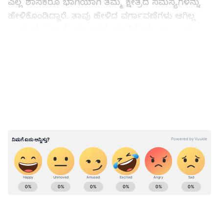
ಎಲ್ಲ ಶಾಸಕರೂ ಭಾಗಿಯಾಗಿ ತಮ್ಮ ಕ್ಷೇತ್ರದ ಸಮಸ್ಯೆಗಳನ್ನು
ಹೇಳಿಕೊಂಡಿದ್ದಾರೆ. ತಾವು ಹೇಳಿದ ವರ್ಗಾವಣೆಗಳು ಆಗಿಲ್ಲ
ಎಂದು ಹೇಳಿದ್ದಾರೆ. ವರ್ಗಾವಣೆ ಮಾಡಿಕೊಡೋಣ ಎಂದು
ಹೇಳಿದ್ದೇವೆ. ಜೊತೆಗೆ ಅವರ ಕ್ಷೇತ್ರಗಳ ಅಭಿವೃದ್ಧಿ ವಿಚಾರ
LATEST VIDEOS
ಸೇರಿದಂತೆ ಇನ್ನಿತರೆ ಸಮಸ್ಯೆಗಳನ್ನು ಪರಿಹರಿಸುವ ಭರವಸೆ
ನೀಡಲಾಗಿದೆ ಎಂದರು.
ಸರ್ಕಾರ ಉರುಳಿಸಲು ಎಚ್‌ಡಿಕೆ ಪಿತೂರಿ: ಯಾವ
ಶಾಸಕರಿಗೆ ಗಾಳ ಅಂತ ಗೊತ್ತಿದೆ -ಡಿಕೆಶಿ
ABOUT THE AUTHOR
Kannadaprabha News
KN
1967ರ ನವೆಂಬರ್ 4ರಂದು ಆರಂಭವಾದ ಕನ್ನಡಪ್ರಭ ಕನ್ನಡ