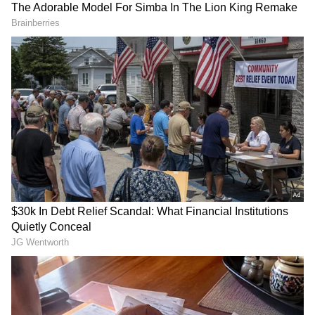
DOWNLOAD APP
ಕರ್ನಾಟಕ, ಭಾರತ (
India News
) ಮತ್ತು ಜಗತ್ತಿನ
ಕ್ಷಣಕ್ಷಣದ ಕನ್ನಡ ಸುದ್ದಿ (
Kannada News
)
ಅಪ್ಡೇಟ್‌ಗಳಿಗಾಗಿ ಏಷ್ಯಾನೆಟ್ ಸುವರ್ಣ ನ್ಯೂಸ್‌ ಫಾಲೋ
ಮಾಡಿ. ಬ್ರೇಕಿಂಗ್ ಸುದ್ದಿ (
Latest Kannada News
),
ವಿಶೇಷ ವರದಿಗಳು ಮತ್ತು ನೇರ ಪ್ರಸಾರಗಳೊಂದಿಗೆ
ಉಪಮುಖ್ಯಮಂತ್ರಿ ಡಿ.ಕೆ.ಶಿವಕುಮಾರ್‌ ಮಾತನಾಡಿ,
(
kannada news live
) ಸಂಪೂರ್ಣ ಮಾಹಿತಿ ಒಂದೇ
ಶಾಸಕಾಂಗ ಪಕ್ಷದ ಸಭೆ ಯಶಸ್ವಿಯಾಗಿ ನಡೆದಿದೆ. ಯಾವ
ಕ್ಲಿಕ್‌ನಲ್ಲಿ ಲಭ್ಯ. ಏಷ್ಯಾನೆಟ್ ಸುವರ್ಣ ನ್ಯೂಸ್ ಅಧಿಕೃತ
ಶಾಸಕಗೂ ಅಸಮಾಧಾನ ಇಲ್ಲ. ಯಾರೂ ಸಚಿವರ ವಿರುದ್ಧ
ಆ್ಯಪ್ ಡೌನ್‌ಲೋಡ್ ಮಾಡಿ ಹಾಗು ಎಲ್ಲಾ ಅಪ್‌ಡೇಟ್
ದೂರು ಕೊಟ್ಟಿಲ್ಲ. ಎಲ್ಲರೂ ಖುಷಿಯಾಗಿದ್ದಾರೆ. ತಮ್ಮ
ಗಳನ್ನು ಪಡೆಯಿರಿ.
ಕ್ಷೇತ್ರಾಭಿವೃದ್ಧಿಗೆ ಅನುದಾನ ಹಂಚಿಕೆ ಹಾಗೂ ವರ್ಗಾವಣೆ ಬಗ್ಗೆ
ಹೇಳಿದ್ದಾರೆ. ನಿಯಮಾವಳಿಯಲ್ಲಿ ಶೇ.6ರಷ್ಟು ವರ್ಗಾವಣೆಗೆ
ಮಾತ್ರ ಅವಕಾಶವಿದೆ. ಎಲ್ಲವನ್ನೂ ಮುಖ್ಯಮಂತ್ರಿ ಅವರು
ಮನವರಿಕೆ ಮಾಡಿಕೊಟ್ಟಿದ್ದಾರೆ ಎಂದು ಹೇಳಿದರು.