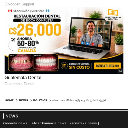
HOME
NEWS
POLITICS
ಯಾವ ಶಾಸಕರಿಗೂ ಅತೃಪ್ತಿ ಇಲ್ಲ: ಸಿದ್ದು, ಡಿಕೆಶಿ ಸ್ಪಷ್ಟನೆ
NEWS
kannada news
latest kannada news
karnataka news