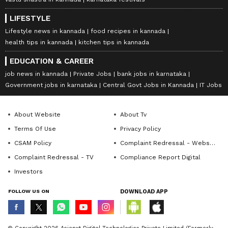
vastu shastra in kannada
karnataka festivals
LIFESTYLE
Lifestyle news in kannada
food recipes in kannada
health tips in kannada
kitchen tips in kannada
EDUCATION & CAREER
job news in kannada
Private Jobs
bank jobs in karnataka
Government jobs in karnataka
Central Govt Jobs in Kannada
IT Jobs
About Website
About Tv
Terms Of Use
Privacy Policy
CSAM Policy
Complaint Redressal - Website
Complaint Redressal - TV
Compliance Report Digital
Investors
FOLLOW US ON
DOWNLOAD APP