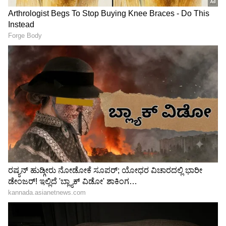
ಸಚಿವ ಸ್ಥಾನ ಅನುಭವಿಸಿದ
ಸಂಪುಟ ವಿಸ್ತರಣೆ ಸೀಕ್ರೆಟ್ ಬಿಚ್ಚಿಟ್ಟ
ಹಿರಿಯರೇ ಮಂತ್ರಿ ಸ್ಥಾನ ತಪ್ಪಿಸುವ
ಯತೀಂದ್ರ ಸಿದ್ದರಾಮಯ್ಯ: ಅಪ್ಪ
ಕೆಲ್ಸ ಮಾಡಿದ್ದಾರೆ -ಉ.ಕನ್ನಡ
ಸಿದ್ದು ಹಾಕಿದ್ದ ಮಾಸ್ಟರ್ ಪ್ಲಾನ್
ಕಾಂಗ್ರೆಸ್‌ನ ಅಸಲಿ ಸತ್ಯ ಬಿಚ್ಚಿಟ್ಟ
ರಿವೀಲ್
ಸೈಲ್
ಮಂತ್ರಿಗಿರಿ ಸಿಗದ್ದಕ್ಕೆ ನೋವಿಲ್ಲ,
ಮಂತ್ರಿಗಿರಿ ಅಸಮಾಧಾನ ಶಮನಕ್ಕೆ
ಹೀಗ್ಯಾಕೆ ಮಾಡಿದರೆಂಬ ಬೇಸರ:
ಅಖಾಡಕ್ಕಿಳಿದ ಟ್ರಬಲ್ ಶೂಟರ್
ಇಂಡಿ ಶಾಸಕ
ಸಿಎಂ ಡಿ.ಕೆ.ಶಿವಕುಮಾರ್,
ಯಶವಂತರಾಯಗೌಡ ಪಾಟೀಲ
ಚಕ್ರಾಯುಧ ಕೆಳಗಿಳಿಸ್ತಾರ ಕೃಷ್ಣಪ್ಪ!
LATEST VIDEOS
"ರಾಜಕೀಯ ಬೇಡ, ಸಿನಿಮಾನೇ ಪ್ರಾಣ":