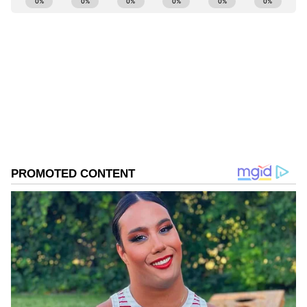
Kannadaprabha News
KN
1967ರ ನವೆಂಬರ್ 4ರಂದು ಆರಂಭವಾದ ಕನ್ನಡಪ್ರಭ ಕನ್ನಡ
ಪತ್ರಿಕೋದ್ಯಮದಲ್ಲಿಯೇ ವಿಶೇಷ ಛಾಪು ಮೂಡಿಸಿದ ಕನ್ನಡ ದಿನ
ಪತ್ರಿಕೆ. ದೇಶ, ವಿದೇಶ, ವಾಣಿಜ್ಯ, ಕ್ರೀಡೆ, ಮನೋರಂಜನೆ ಸೇರಿ
ವೈವಿಧ್ಯಮಯ ಸುದ್ದಿಗಳ ಹೂರಣ ಹೊತ್ತು ತರುವ ಕನ್ನಡಪ್ರಭ,
ಬಿಜೆಪಿ
ಕನ್ನಡಿಗರ ಅಸ್ಮಿತೆಯ ಸಂಕೇತ. ಸದಾ ಕರುನಾಡು, ನುಡಿ, ಸಂಸ್ಕೃತಿ
ಸಿದ್ದರಾಮಯ್ಯ
ಕಾಂಗ್ರೆಸ್
ಪರ ಧ್ವನಿ ಎತ್ತುವ ಕನ್ನಡಪ್ರಭ ದಿನ ಪತ್ರಿಕೆಯಲ್ಲಿ ಪ್ರಕಟಗೊಳ್ಳುವ
ಸುದ್ದಿಗಳು ಸುವರ್ಣ ನ್ಯೂಸ್ ವೆಬ್‌ಸೈಟಲ್ಲೂ ಲಭ್ಯ.