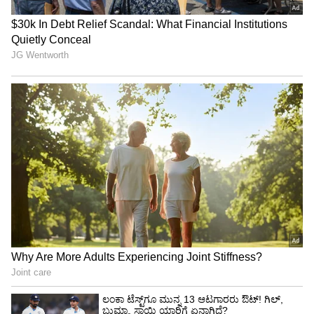
"ರಾಜಕೀಯ ಬೇಡ, ಸಿನಿಮಾನೇ ಪ್ರಾಣ":
ಕನಕೋತ್ಸವದಲ್ಲಿ ರಿಷಬ್ ಶೆಟ್ಟಿ | Rishab
Shetty speech | Suvarna News
ಶೇ.50 ರಿಂದ ಶೇ.18 ಕ್ಕೆ TAX ಇಳಿಕೆ: ಮೋದಿ-
ಟ್ರಂಪ್ ಐತಿಹಾಸಿಕ ಒಪ್ಪಂದ | India US
Trade Deal | Party Rounds
Lok Sabha Elections 2024: ಹಾಸನ ಲೋಕಸಭಾ
ಕ್ಷೇತ್ರದಲ್ಲಿ ಈ ಬಾರಿ ಮೊಮ್ಮಕ್ಕಳ ಭಾರಿ ಜಿದ್ದಾಜಿದ್ದಿ!
ಜಿಲ್ಲಾ ಉಸ್ತುವಾರಿ ಸಚಿವ ರಾಜಣ್ಣ, ಶಾಸಕ ಶಿವಲಿಂಗೇಗೌಡ,