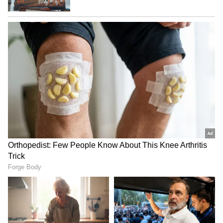
ನಿಂತಿವೆ ಎಂದು ತೇಜಸ್ವೀ ಸೂರ್ಯ ಹೇಳಿದರು.