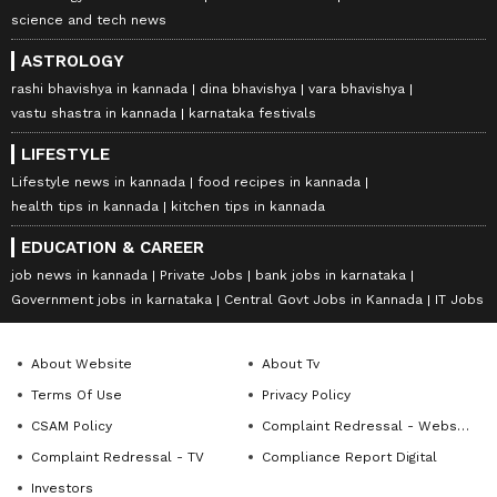
science and tech news
ASTROLOGY
rashi bhavishya in kannada
dina bhavishya
vara bhavishya
vastu shastra in kannada
karnataka festivals
LIFESTYLE
Lifestyle news in kannada
food recipes in kannada
health tips in kannada
kitchen tips in kannada
EDUCATION & CAREER
job news in kannada
Private Jobs
bank jobs in karnataka
Government jobs in karnataka
Central Govt Jobs in Kannada
IT Jobs
About Website
About Tv
Terms Of Use
Privacy Policy
CSAM Policy
Complaint Redressal - Website
Complaint Redressal - TV
Compliance Report Digital
Investors