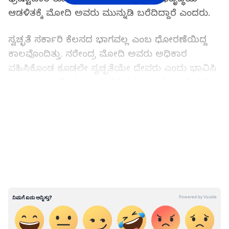
ಆಡಳಿತಕ್ಕೆ ಮೋದಿ ಅವರು ಮುನ್ನುಡಿ ಬರೆದಿದ್ದಾರೆ ಎಂದರು.
ಸ್ವಚ್ಛತೆ ಸರ್ಕಾರಿ ಕೆಲಸದ ಭಾಗವಲ್ಲ ಎಂಬ ಧೋರಣೆಯಿದ್ದ
ಕಾಲವೊಂದಿತ್ತು. ನರೇಂದ್ರ ಮೋದಿ ಅವರು ಅಧಿಕಾರ
ವಹಿಸಿಕೊಂಡ ಕೂಡಲೇ ಸ್ವಚ್ಛತೆಯೇ ದೇವರು ಎಂದು ಭಾವಿಸಿ
ಸ್ವಚ್ಛ ಭಾರತ್‌ ಮಿಷನ್‌ ಆರಂಭಿಸಿದರು. ಈ ಯೋಜನೆಯಡಿ
ದೇಶದಲ್ಲಿ 12 ಕೋಟಿ ಶೌಚಾಲಯಗಳು ನಿರ್ಮಾಣಗೊಂಡಿವೆ.
LATEST VIDEOS
4,650 ನಗರಗಳು ಬಯಲು ಶೌಚ್ಛ ಮುಕ್ತಗೊಂಡಿವೆ.
ಶೌಚಾಲಯಗಳಿಂದ ನೆರೆಹೊರೆಯಲ್ಲಿ ಸ್ವಚ್ಛ ಪರಿಸರ
ಸಾಧ್ಯವಾಗಿದ್ದು, ಮಹಿಳೆಯರು ಗೌರವ ಮತ್ತು ಘನತೆ
ಕಾಪಾಡಿಕೊಳ್ಳಲು ಸಾಧ್ಯವಾಗಿದೆ. ಈ ಯೋಜನೆಯಡಿ
ಸಾರ್ವಜನಿಕ ಸ್ಥಳಗಳು, ಸರ್ಕಾರಿ ಕಚೇರಿಗಳಲ್ಲೂ ಸ್ಚಚ್ಛತಾ
ಕಾರ್ಯಗಳು ಯಶಸ್ವಿಯಾಗಿ ಮುಂದುವರೆದಿವೆ ಎಂದು
ವಿವರಿಸಿದರು.