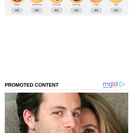
ಬಿಜೆಪಿ ಸುಳ್ಳು ಗ್ಯಾರೆಂಟಿಗೆ ವಾರೆಂಟಿ ಇಲ್ಲ: ಮಧು
ABOUT THE AUTHOR
ಬಂಗಾರಪ್ಪ ಲೇವಡಿ
Govindaraj S
GS
ಏಷ್ಯಾನೆಟ್ ಸುವರ್ಣ ಡಿಜಿಟಲ್ ಕನ್ನಡ ವಿಭಾಗದಲ್ಲಿ ಉಪ ಸಂಪಾದಕ.
ಕಳೆದ 8 ವರ್ಷಗಳಿಂದ ಮಾಧ್ಯಮ ಪ್ರಪಂಚದಲ್ಲಿದ್ದೇನೆ. ಹುಟ್ಟಿ
ಬೆಳೆದಿದ್ದು ಬೆಂಗಳೂರಿನಲ್ಲಿ. ಸ್ನಾತಕೋತ್ತರ ಪದವಿಯನ್ನು ಬೆಂಗಳೂರು
ವಿಶ್ವವಿದ್ಯಾಲಯದಿಂದ ಪಡೆದಿದ್ದೇನೆ. ದೂರದರ್ಶನದಲ್ಲಿ ಇಂಟರ್ನ್‌ಶಿಪ್
ಬೆಂಗಳೂರು
ನಿರ್ವಹಣೆ. ಪ್ರಜಾವಾಣಿ ಮತ್ತು ಉದಯವಾಣಿ ಡಿಜಿಟಲ್ ವಿಭಾಗದಲ್ಲಿ
ನರೇಂದ್ರ ಮೋದಿ
ತೇಜಸ್ವಿ ಸೂರ್ಯ
ಬರಹಗಾರ ಹಾಗೂ ಕಂಟೆಂಟ್ ಡೆವಲಪರ್ ಆಗಿ ಕೆಲಸ ಮಾಡಿದ್ದೇನೆ.
ಮನರಂಜನೆ ಸುದ್ದಿಗಳ ಬಗ್ಗೆ ತುಂಬಾ ಆಸಕ್ತಿ. ಸಿನಿಮಾ ವೀಕ್ಷಿಸುವುದು,
ಸಂಗೀತ ಕೇಳುವುದು ಮತ್ತು ಕ್ರೀಡೆ ನೆಚ್ಚಿನ ಹವ್ಯಾಸಗಳು.