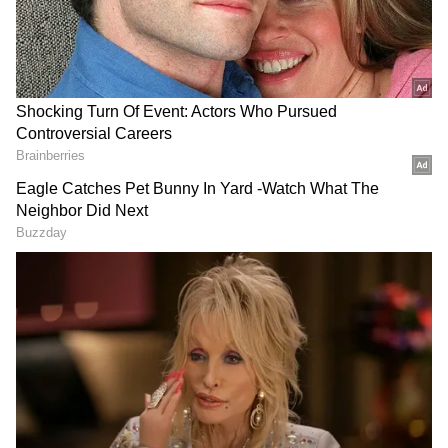
DOWNLOAD APP
ಕರ್ನಾಟಕ, ಭಾರತ (
India News
) ಮತ್ತು ಜಗತ್ತಿನ
ಕ್ಷಣಕ್ಷಣದ ಕನ್ನಡ ಸುದ್ದಿ (
Kannada News
)
ಅಪ್ಡೇಟ್‌ಗಳಿಗಾಗಿ ಏಷ್ಯಾನೆಟ್ ಸುವರ್ಣ ನ್ಯೂಸ್‌ ಫಾಲೋ
ಮಾಡಿ. ಬ್ರೇಕಿಂಗ್ ಸುದ್ದಿ (
Latest Kannada News
),
ವಿಶೇಷ ವರದಿಗಳು ಮತ್ತು ನೇರ ಪ್ರಸಾರಗಳೊಂದಿಗೆ
(
kannada news live
) ಸಂಪೂರ್ಣ ಮಾಹಿತಿ ಒಂದೇ
ಕ್ಲಿಕ್‌ನಲ್ಲಿ ಲಭ್ಯ. ಏಷ್ಯಾನೆಟ್ ಸುವರ್ಣ ನ್ಯೂಸ್ ಅಧಿಕೃತ
ಆ್ಯಪ್ ಡೌನ್‌ಲೋಡ್ ಮಾಡಿ ಹಾಗು ಎಲ್ಲಾ ಅಪ್‌ಡೇಟ್
ಗಳನ್ನು ಪಡೆಯಿರಿ.