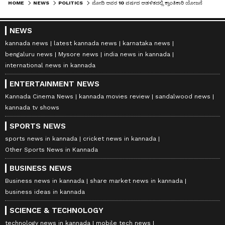
HOME
NEWS
POLITICS
ಮೋದಿ ಅವರ 10 ವರ್ಷದ ಆಡಳಿತದಲ್ಲಿ ಕ್ರಾಂತಿಕಾರಿ ಯೋಜನೆ ಅನುಷ್ಠಾನ: ತೇಜಸ್ವಿ ಸೂರ್ಯ
NEWS
kannada news
latest kannada news
karnataka news
bengaluru news
Mysore news
india news in kannada
international news in kannada
ENTERTAINMENT NEWS
Kannada Cinema News
kannada movies review
sandalwood news
kannada tv shows
SPORTS NEWS
sports news in kannada
cricket news in kannada
Other Sports News in Kannada
BUSINESS NEWS
Business news in kannada
share market news in kannada
business ideas in kannada
SCIENCE & TECHNOLOGY
technology news in kannada
mobile tech news