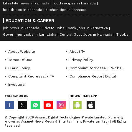
Lifestyle news in kannada
food recipes in kannada
health tips in kannada
kitchen tips in kannada
EDUCATION & CAREER
job news in kannada
Private Jobs
bank jobs in karnataka
Government jobs in karnataka
Central Govt Jobs in Kannada
IT Jobs
About Website
About Tv
Terms Of Use
Privacy Policy
CSAM Policy
Complaint Redressal - Website
Complaint Redressal - TV
Compliance Report Digital
Investors
FOLLOW US ON
DOWNLOAD APP
© Copyright 2026 Asianxt Digital Technologies Private Limited (Formerly
known as Asianet News Media & Entertainment Private Limited) | All Rights
Reserved