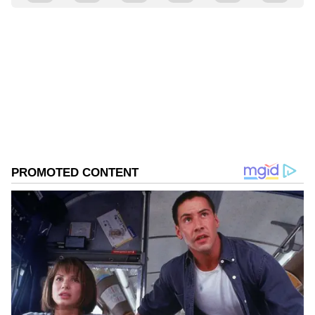
Kannadaprabha News
KN
1967ರ ನವೆಂಬರ್ 4ರಂದು ಆರಂಭವಾದ ಕನ್ನಡಪ್ರಭ ಕನ್ನಡ
ಪತ್ರಿಕೋದ್ಯಮದಲ್ಲಿಯೇ ವಿಶೇಷ ಛಾಪು ಮೂಡಿಸಿದ ಕನ್ನಡ ದಿನ
ಪತ್ರಿಕೆ. ದೇಶ, ವಿದೇಶ, ವಾಣಿಜ್ಯ, ಕ್ರೀಡೆ, ಮನೋರಂಜನೆ ಸೇರಿ
ವೈವಿಧ್ಯಮಯ ಸುದ್ದಿಗಳ ಹೂರಣ ಹೊತ್ತು ತರುವ ಕನ್ನಡಪ್ರಭ,
ಕಾಂಗ್ರೆಸ್
ಕನ್ನಡಿಗರ ಅಸ್ಮಿತೆಯ ಸಂಕೇತ. ಸದಾ ಕರುನಾಡು, ನುಡಿ, ಸಂಸ್ಕೃತಿ
ಸಿದ್ದರಾಮಯ್ಯ
ಪರ ಧ್ವನಿ ಎತ್ತುವ ಕನ್ನಡಪ್ರಭ ದಿನ ಪತ್ರಿಕೆಯಲ್ಲಿ ಪ್ರಕಟಗೊಳ್ಳುವ
ಸುದ್ದಿಗಳು ಸುವರ್ಣ ನ್ಯೂಸ್ ವೆಬ್‌ಸೈಟಲ್ಲೂ ಲಭ್ಯ.