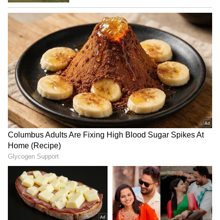
ಮಾಡಿದರು: ಎಚ್‌.ಡಿ.ದೇವೇಗೌಡ
ಇಲ್ಲಿ ಮೆಟ್ರೋ ವಿಸ್ತರಣೆ ನಡೆದಿದ್ದು, ಹಳದಿ ಲೈನ್ ಕೂಡ
ಕಾರ್ಯಾರಂಭ ಮಾಡಲಿದೆ. ಸಾಧನೆಯ ಟ್ರ್ಯಾಕ್ ರೆಕಾರ್ಡ್
ಮೂಲಕ ಮತ್ತೆ ಮತ ಕೇಳಲು ಬಂದಿದ್ದೇನೆ. ಎನ್‍ಡಿಎ ಮತ್ತು
ಇಂಡಿ ಒಕ್ಕೂಟದ ಪ್ರಚಾರ ನೋಡಿದ್ದೀರಿ ಎಂದರು.
ಸಮಾವೇಶದಲ್ಲಿ ಮಾಜಿ ಮುಖ್ಯಮಂತ್ರಿ
ಬಿ.ಎಸ್‌.ಯಡಿಯೂರಪ್ಪ, ಪ್ರತಿಪಕ್ಷದ ನಾಯಕ ಆರ್‌.ಅಶೋಕ್‌,
ಜೆಡಿಎಸ್ ಯುವಘಟಕದ ರಾಜ್ಯಾಧ್ಯಕ್ಷ ನಿಖಿಲ್
ಕುಮಾರಸ್ವಾಮಿ, ಬೆಂಗಳೂರು ಗ್ರಾಮಾಂತರ ಕ್ಷೇತ್ರದ ಅಭ್ಯರ್ಥಿ
ಡಾ.ಸಿ.ಎನ್‌.ಮಂಜುನಾಥ್, ಬೆಂಗಳೂರು ಉತ್ತರ ಕ್ಷೇತ್ರದ
ಅಭ್ಯರ್ಥಿ ಶೋಭಾ ಕರಂದ್ಲಾಜೆ, ಬೆಂಗಳೂರು ದಕ್ಷಿಣ ಕ್ಷೇತ್ರದ
ಅಭ್ಯರ್ಥಿ ತೇಜಸ್ವಿ ಸೂರ್ಯ, ಬೆಂಗಳೂರು ಕೇಂದ್ರ ಕ್ಷೇತ್ರದ
ಅಭ್ಯರ್ಥಿ ಪಿ.ಸಿ.ಮೋಹನ್ ಸೇರಿದಂತೆ ಹಲವು ಮುಖಂಡರು
ವೇದಿಕೆ ಮೇಲಿದ್ದರು.