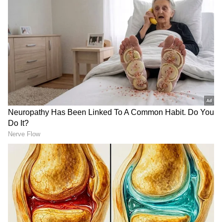
ಎಚ್‌ಎಎಲ್‌ಗೆ ಸಂಬಂಧಿಸಿದಂತೆ ದೇಶಾದ್ಯಂತ ಮೋದಿ
ವರ್ಚಸ್ಸಿಗೆ ಧಕ್ಕೆ ತರಲು ಕಾಂಗ್ರೆಸ್ ಪ್ರಯತ್ನಿಸಿತು. ಆದರೆ,
ಇವತ್ತು ಎಚ್ಎಎಲ್‌ ಸಂಸ್ಥೆ ವಹಿವಾಟು, ಆದಾಯ ಹಾಗೂ
ಉತ್ಪಾದನೆಯಲ್ಲಿ ದಾಖಲೆ ಸಾಧಿಸಿದೆ ಎಂದು ಹರ್ಷ
ವ್ಯಕ್ತಪಡಿಸಿದರು. ಕಾಂಗ್ರೆಸ್ ಮತ್ತು ಇಂಡಿ (ಇಂಡಿಯಾ)
ಮೈತ್ರಿಕೂಟದ ಪಕ್ಷಗಳು ತಂತ್ರಜ್ಞಾನದ ವಿರೋಧಿ ಎಂದು
ಆಪಾದಿಸಿದ ಪ್ರಧಾನಿ ಮೋದಿ, ಕಾಂಗ್ರೆಸ್ ಪಕ್ಷವು ಆಧಾರ್
ಮತ್ತು ಜನಧನ್ ಖಾತೆಯನ್ನು ವಿರೋಧಿಸಿತ್ತು. ಡಿಜಿಟಲ್
ಪೇಮೆಂಟ್ ಬಗ್ಗೆ ತಮಾಷೆ ಮಾಡಿತ್ತು.
RECOMMENDED STORIES
ಕೊರೋನಾ ಲಸಿಕೆ ಬಗ್ಗೆಯೂ ಲಘುವಾಗಿ ಮಾತನಾಡಿತ್ತು.
ದೇಶವನ್ನು ಹಸಿರು ಶಕ್ತಿಯ ಕೇಂದ್ರವನ್ನಾಗಿ, ಔಷಧ ಉತ್ಪಾದನಾ
ಕೇಂದ್ರವನ್ನಾಗಿ, ಎಲೆಕ್ರ್ಟಾನಿಕ್ಸ್ ಕೇಂದ್ರವನ್ನಾಗಿ, ವಿದ್ಯುತ್‌ಚಾಲಿತ
ವಾಹನ ಕೇಂದ್ರವನ್ನಾಗಿ, ಸೆಮಿಕಂಡಕ್ಟರ್‌ ಕೇಂದ್ರವನ್ನಾಗಿ
ಮಾಡುವ ಮೂಲಕ ಜಾಗತಿಕ ಮಟ್ಟದ ಆರ್ಥಿಕ ಕೇಂದ್ರವನ್ನಾಗಿ