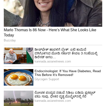
ಕಾಂಗ್ರೆಸ್ ಮತ್ತು ಇಂಡಿ (ಇಂಡಿಯಾ) ಮೈತ್ರಿಕೂಟದ ಪ್ರಚಾರ
ಮೋದಿ ಮತ್ತು ಪರಿವಾರದ ವಿರುದ್ಧ. ಆದರೆ, ಮೋದಿ ಗುರಿ
ಭಾರತದ ಸಮೃದ್ಧಿ, ಅಭಿವೃದ್ಧಿ, ಭಾರತದ ಜಾಗತಿಕ ವರ್ಚಸ್ಸು.
ನನ್ನ ಭಾರತ ನನ್ನ ಪರಿವಾರ. ನಾನು ಬಡ ಕುಟುಂಬದಿಂದ
ಬಂದವನು. ಬದುಕಿನ ಸಮಸ್ಯೆಗಳ ಬಗ್ಗೆ ಗೊತ್ತಿದೆ. ಕಳೆದ ಹತ್ತು
ವರ್ಷಗಳಲ್ಲಿ ಬೆಂಗಳೂರಿನಲ್ಲಿ ಸರ್ಕಾರದ ಕಡೆಯಿಂದ 84
ಸಾವಿರ ಮನೆಗಳನ್ನು ಬಡವರಿಗೆ ನೀಡಲಾಗಿದೆ. ರೇರಾ ಕಾಯ್ದೆ
ಜಾರಿಗೆ ತಂದಿದ್ದು, 3 ಸಾವಿರ ವಸತಿ ಯೋಜನೆಗಳು ರೇರಾ
ಕಾಯ್ದೆ ಅಡಿಯಲ್ಲಿ ಕಾಮಗಾರಿ ನಡೆಯುತ್ತಿವೆ ಎಂದು
ವಿವರಿಸಿದರು. ಭಾರತದ ಜನರು ಶೀಘ್ರದಲ್ಲೇ ಮೇಡ್ ಇನ್
ಭಾರತ್ ವಿಮಾನಗಳಲ್ಲಿ ಸಂಚರಿಸುತ್ತಾರೆ. ಕರ್ನಾಟಕಕ್ಕೆ
ಬುಲೆಟ್ ರೈಲಿನ ವೇಗ ಸಿಗಲಿದೆ. ದೇಶದ ಸಮಗ್ರ ಅಭಿವೃದ್ಧಿಗೆ
ನಾವು ಬದ್ಧರಿದ್ದೇವೆ.
ಕಾಂಗ್ರೆಸ್‌ ಕೊಟ್ಟ ಖಾಲಿ ಚೊಂಬನ್ನು ಮೋದಿ ಅಕ್ಷಯಪಾತ್ರೆ