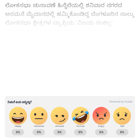
ಲೋಕಸಭಾ ಚುನಾವಣೆ ಹಿನ್ನೆಲೆಯಲ್ಲಿ ಶನಿವಾರ ನಗರದ
ಅರಮನೆ ಮೈದಾನದಲ್ಲಿ ಹಮ್ಮಿಕೊಂಡಿದ್ದ ಬೆಂಗಳೂರಿನ ನಾಲ್ಕು
ಲೋಕಸಭಾ ಕ್ಷೇತ್ರಗಳ ವ್ಯಾಪ್ತಿಯ ‘ವಿಜಯ ಸಂಕಲ್ಪ’
ಸಮಾವೇಶ ಉದ್ದೇಶಿಸಿ ಮಾತನಾಡಿದ ಅವರು ಕಾಂಗ್ರೆಸ್
ವಿರುದ್ಧ ಹರಿಹಾಯ್ದರು. ಕೃಷಿ ಇರಲಿ ಅಥವಾ ನಗರ
LATEST VIDEOS
ಮೂಲಸೌಕರ್ಯ ಇರಲಿ, ಕರ್ನಾಟಕದಲ್ಲಿ ಪ್ರತಿ ಕ್ಷೇತ್ರದ
ಅನುದಾನ ಕಡಿತಗೊಳಿಸಲಾಗಿದೆ. ರೈತರಿಗೆ ಕೇಂದ್ರ ಸರ್ಕಾರ
ವರ್ಷಕ್ಕೆ 6 ಸಾವಿರ ರು. ನೀಡುತ್ತಿದೆ. ಹಿಂದಿನ ಬಿಜೆಪಿ ರಾಜ್ಯ
ಸರ್ಕಾರ ತನ್ನ ಪಾಲಿನ 4 ಸಾವಿರ ರು. ನೀಡುತ್ತಿದ್ದವು. ಈಗಿನ
ಕಾಂಗ್ರೆಸ್‌ ಸರ್ಕಾರ 4 ಸಾವಿರ ರು. ನೀಡಿಕೆ ನಿಲ್ಲಿಸಿದೆ.
ರಾಜ್ಯದ 15ಕ್ಕೂ ಹೆಚ್ಚು ಜಿಲ್ಲೆಗಳಲ್ಲಿ ಮುಂದುವರಿದ ಮಳೆ,
ನಾಲ್ವರು ಬಲಿ
ABOUT THE AUTHOR
Kannadaprabha News