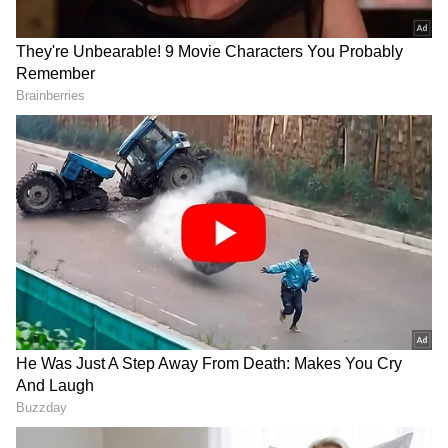
DOWNLOAD APP
ಕರ್ನಾಟಕ, ಭಾರತ (
India News
) ಮತ್ತು ಜಗತ್ತಿನ
ಕ್ಷಣಕ್ಷಣದ ಕನ್ನಡ ಸುದ್ದಿ (
Kannada News
)
ಅಪ್ಡೇಟ್‌ಗಳಿಗಾಗಿ ಏಷ್ಯಾನೆಟ್ ಸುವರ್ಣ ನ್ಯೂಸ್‌ ಫಾಲೋ
ಮಾಡಿ. ಬ್ರೇಕಿಂಗ್ ಸುದ್ದಿ (
Latest Kannada News
),
ವಿಶೇಷ ವರದಿಗಳು ಮತ್ತು ನೇರ ಪ್ರಸಾರಗಳೊಂದಿಗೆ
(
kannada news live
) ಸಂಪೂರ್ಣ ಮಾಹಿತಿ ಒಂದೇ
ಕ್ಲಿಕ್‌ನಲ್ಲಿ ಲಭ್ಯ. ಏಷ್ಯಾನೆಟ್ ಸುವರ್ಣ ನ್ಯೂಸ್ ಅಧಿಕೃತ
ಆ್ಯಪ್ ಡೌನ್‌ಲೋಡ್ ಮಾಡಿ ಹಾಗು ಎಲ್ಲಾ ಅಪ್‌ಡೇಟ್
ಕೇವಲ ಕೇಂದ್ರ ಸರ್ಕಾರದ ಯೋಜನೆಗಳು ಮಾತ್ರ ರಾಜ್ಯದಲ್ಲಿ
ಗಳನ್ನು ಪಡೆಯಿರಿ.
ತ್ವರಿತಗತಿಯಲ್ಲಿ ಸಾಗುತ್ತಿವೆ. ರಾಜ್ಯದ ಕಾಂಗ್ರೆಸ್ ಸರ್ಕಾರದ
ಗಮನ ಏನಿದ್ದರೂ ಭ್ರಷ್ಟಾಚಾರದ ಕಡೆಗೆ ಮಾತ್ರ ಎಂದು
ತಿಳಿಸಿದರು. ಬೆಂಗಳೂರು ಮೂಲದ ರಕ್ಷಣಾ ಉದ್ಯಮ