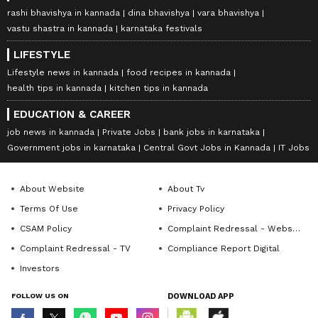
rashi bhavishya in kannada
dina bhavishya
vara bhavishya
vastu shastra in kannada
karnataka festivals
LIFESTYLE
Lifestyle news in kannada
food recipes in kannada
health tips in kannada
kitchen tips in kannada
EDUCATION & CAREER
job news in kannada
Private Jobs
bank jobs in karnataka
Government jobs in karnataka
Central Govt Jobs in Kannada
IT Jobs
About Website
About Tv
Terms Of Use
Privacy Policy
CSAM Policy
Complaint Redressal - Website
Complaint Redressal - TV
Compliance Report Digital
Investors
FOLLOW US ON
DOWNLOAD APP