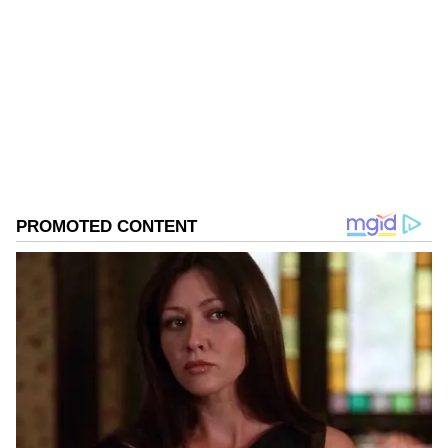
KN
1967ರ ನವೆಂಬರ್ 4ರಂದು ಆರಂಭವಾದ ಕನ್ನಡಪ್ರಭ ಕನ್ನಡ
ಪತ್ರಿಕೋದ್ಯಮದಲ್ಲಿಯೇ ವಿಶೇಷ ಛಾಪು ಮೂಡಿಸಿದ ಕನ್ನಡ ದಿನ
ಪತ್ರಿಕೆ. ದೇಶ, ವಿದೇಶ, ವಾಣಿಜ್ಯ, ಕ್ರೀಡೆ, ಮನೋರಂಜನೆ ಸೇರಿ
ವೈವಿಧ್ಯಮಯ ಸುದ್ದಿಗಳ ಹೂರಣ ಹೊತ್ತು ತರುವ ಕನ್ನಡಪ್ರಭ,
ಬೆಂಗಳೂರು
ಕನ್ನಡಿಗರ ಅಸ್ಮಿತೆಯ ಸಂಕೇತ. ಸದಾ ಕರುನಾಡು, ನುಡಿ, ಸಂಸ್ಕೃತಿ
ನರೇಂದ್ರ ಮೋದಿ
ಪರ ಧ್ವನಿ ಎತ್ತುವ ಕನ್ನಡಪ್ರಭ ದಿನ ಪತ್ರಿಕೆಯಲ್ಲಿ ಪ್ರಕಟಗೊಳ್ಳುವ
ಸುದ್ದಿಗಳು ಸುವರ್ಣ ನ್ಯೂಸ್ ವೆಬ್‌ಸೈಟಲ್ಲೂ ಲಭ್ಯ.