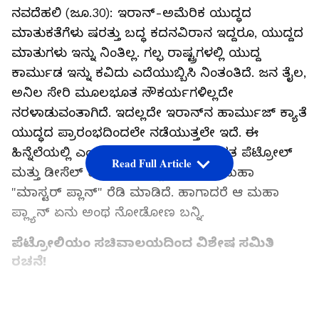
ನವದೆಹಲಿ (ಜೂ.30): ಇರಾನ್‌-ಅಮೆರಿಕ ಯುದ್ಧದ
ಮಾತುಕತೆಗೆಳು ಷರತ್ತು ಬದ್ಧ ಕದನವಿರಾನ ಇದ್ದರೂ, ಯುದ್ದದ
ಮಾತುಗಳು ಇನ್ನು ನಿಂತಿಲ್ಲ. ಗಲ್ಫ ರಾಷ್ಟ್ರಗಳಲ್ಲಿ ಯುದ್ದ
ಕಾರ್ಮುಡ ಇನ್ನು ಕವಿದು ಎದೆಯುಬ್ಬಿಸಿ ನಿಂತಂತಿದೆ. ಜನ ತೈಲ,
ಅನಿಲ ಸೇರಿ ಮೂಲಭೂತ ಸೌಕರ್ಯಗಳಿಲ್ಲದೇ
ನರಳಾಡುವಂತಾಗಿದೆ. ಇದಲ್ಲದೇ ಇರಾನ್‌ನ ಹಾರ್ಮುಜ್‌ ಕ್ಯಾತೆ
ಯುದ್ಧದ ಪ್ರಾರಂಭದಿಂದಲೇ ನಡೆಯುತ್ತಲೇ ಇದೆ. ಈ
ಹಿನ್ನೆಲೆಯಲ್ಲಿ ಎಂಥದ್ದೇ ಯುದ್ದವಾದರೂ ಭಾರತ ಪೆಟ್ರೋಲ್
Read Full Article
ಮತ್ತು ಡೀಸೆಲ್ ಕೊರತೆ ತಡೆಗಟ್ಟಲು ಭಾರತ ಮಹಾ
"ಮಾಸ್ಟರ್ ಪ್ಲಾನ್" ರೆಡಿ ಮಾಡಿದೆ. ಹಾಗಾದರೆ ಆ ಮಹಾ
ಪ್ಲ್ಯಾನ್‌ ಏನು ಅಂಥ ನೋಡೋಣ ಬನ್ನಿ.
ಪೆಟ್ರೋಲಿಯಂ ಸಚಿವಾಲಯದಿಂದ ವಿಶೇಷ ಸಮಿತಿ
ರಚನೆ!
ಕೇಂದ್ರ ಸರ್ಕಾರವು ಕಚ್ಚಾ ತೈಲ, ಅಡುಗೆ ಅನಿಲ (LPG), ಮತ್ತು
LNG ಗಳ ಒಂದು ತಿಂಗಳ ತುರ್ತು ದಾಸ್ತಾನು ರಚಿಸಲು