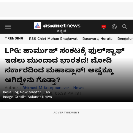
ಕನ್ನಡ
TRENDING :
RSS Chief Mohan Bhagawat
Basavaraj Horatti
Bengalur
LPG: ಹಾರ್ಮುಜ್ ಸಂಕಟಕ್ಕೆ ಫುಲ್‌ಸ್ಟಾಫ್‌
ಇಡಲು ಮುಂದಾದ ಭಾರತದ! ಮೋದಿ
ಸರ್ಕಾರದಿಂದ ಮಹಾಪ್ಲಾನ್‌! ಅಷ್ಟಕ್ಕೂ
ಆಗಿದ್ದೇನು ಗೊತ್ತಾ?
Author :
Bhimasi M Koleppanavar
|
News
India Lpg New Master Plan
Published :
Jun 30 2026, 05:38 PM IST
Image Credit:
Asianet News