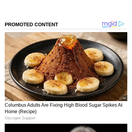
ಮತ್ತು ಅನಿಲ ಪೂರೈಕೆಯ ಮೇಲೆ ನಿರ್ಬಂಧಗಳನ್ನು
ವಿಧಿಸಬೇಕಾಯಿತು.
DOWNLOAD APP
ಕರ್ನಾಟಕ, ಭಾರತ (
India News
) ಮತ್ತು ಜಗತ್ತಿನ