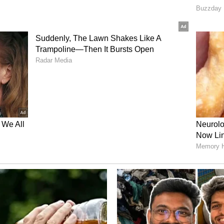
ಟಿ.ರವಿಯವರ ಲೆಕ್ಕವನ್ನು ಚುಪ್ತ ಮಾಡಲಾಗುತ್ತದೆ:
ರ್ ಸ್ಪೆಷಾಲಿಟಿ ಆಸ್ಪತ್ರೆ ಸಹ ಶೀಘ್ರ ಸಾರ್ವಜನಿಕರಿಗೆ ಬಳಕೆಗೆ
ಗೆ ಸಾಮರ್ಥ್ಯದ ತೀವ್ರ ನಿಗಾ ಘಟಕ ಮತ್ತು ₹15.57 ಕೋಟಿ ವೆಚ್ಚದಲ್ಲಿ
್ಕೆ ಇತ್ತೀಚೆಗೆ ಅಡಿಗಲ್ಲು ಹಾಕಲಾಗಿದೆ. ಒಟ್ಟಾರೆ ಈ ಭಾಗದಲ್ಲಿ
23-24ರ ವರೆಗೆ ಸುಮಾರು ₹915.50 ಕೋಟಿ ಅನುದಾನ ಒದಗಿಸಿದೆ
ಗದ ಉನ್ನತ ಶಿಕ್ಷಣ, ತಾಂತ್ರಿಕ, ವೈದ್ಯಕೀಯ ಶಿಕ್ಷಣ ಹಾಗೂ ಇತರೆ
ು ಸ್ಥಾನಗಳನ್ನು ಮತ್ತು ರಾಜ್ಯದ ಉಳಿದ ಇತರೆ ಭಾಗದಲ್ಲಿ ಶೇ.8ರಷ್ಟು
ಿಡಲಾಗಿದೆ. ವಿವಿಧ ಶೈಕ್ಷಣಿಕ ಚಟುವಟಿಕೆಗಳಿಗೆ 2013-14 ರಿಂದ
ಾಡಲಾಗಿದೆ ಎಂದು ಸಿದ್ದರಾಮಯ್ಯ ತಿಳಿಸಿದರು.