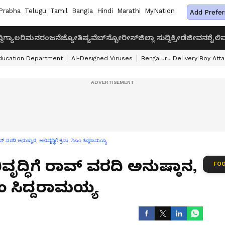
Prabha
Telugu
Tamil
Bangla
Hindi
Marathi
MyNation
Add Prefer
ದಿ
ಗ್ಯಾಲರಿ
ಮನರಂಜನೆ
ಜ್ಯೋತಿಷ್ಯ
ವೆಬ್‌ಸ್ಟೋರೀಸ್
ಜಿಲ್ಲಾ ಸುದ್ದಿ
ಕ್ರೀಡೆ
ಜೀವನಶೈಲಿ
ವ
ducation Department
AI-Designed Viruses
Bengaluru Delivery Boy Att
ವ್‌ ವರದಿ ಅನುಷ್ಠಾನ, ಅಭಿವೃದ್ಧಿಗೆ ಕ್ರಮ: ಸಿಎಂ ಸಿದ್ದರಾಮಯ್ಯ
ದ್ಧಿಗೆ ರಾವ್‌ ವರದಿ ಅನುಷ್ಠಾನ,
FOO
ಿಎಂ ಸಿದ್ದರಾಮಯ್ಯ