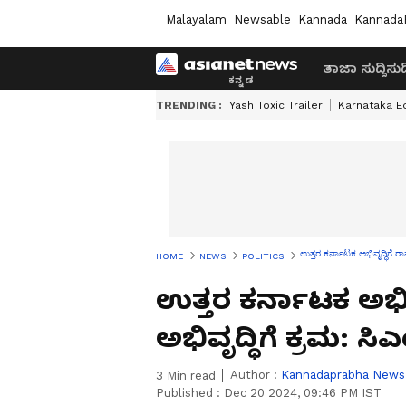
Malayalam
Newsable
Kannada
Kannada
ತಾಜಾ ಸುದ್ದಿ
ಸುದ್
TRENDING :
Yash Toxic Trailer
Karnataka E
ಉತ್ತರ ಕರ್ನಾಟಕ ಅಭಿವೃದ್ಧಿಗೆ ರಾ
HOME
NEWS
POLITICS
ಉತ್ತರ ಕರ್ನಾಟಕ ಅಭಿವೃ
ಅಭಿವೃದ್ಧಿಗೆ ಕ್ರಮ: ಸ
Author :
Kannadaprabha News
3
Min read
Published :
Dec 20 2024, 09:46 PM IST