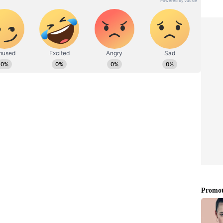
ಡಿಗರ ಅಸ್ಮಿತೆಯ ಸಂಕೇತ. ಸದಾ ಕರುನಾಡು, ನುಡಿ, ಸಂಸ್ಕೃತಿ ಪರ ಧ್ವನಿ
ಪ್ರಕಟಗೊಳ್ಳುವ ಸುದ್ದಿಗಳು ಸುವರ್ಣ ನ್ಯೂಸ್ ವೆಬ್‌ಸೈಟಲ್ಲೂ ಲಭ್ಯ.
ತಾಲೂಕುಗಳ ಅಭಿವೃದ್ಧಿಗೆ 2007-08 ರಿಂದ 2023-24 ರವರೆಗೆ
ೆಚ್ಚಿನ ಅನುದಾನ ನೀಡಲಾಗಿದೆ. ನಂಜುಂಡಪ್ಪ ವರದಿ ಹೇಳಿದ್ದ ₹31
ಾಗಿದೆ. ಈ ಪೈಕಿ ಉತ್ತರ ಕರ್ನಾಟಕದ ಕಲಬುರಗಿ ಮತ್ತು
ೆಗ್ಯುಲರ್ ಅನುದಾನಗಳನ್ನು ಹೊರತುಪಡಿಸಿ) ವರದಿಯ ಅಡಿಯಲ್ಲಿ
ಕರ್ನಾಟಕ ಪ್ರದೇಶಕ್ಕೆ ಸಂವಿಧಾನ 371(ಜೆ) ಪರಿಚ್ಚೇದದ ಮೂಲಕ
ಾರ ಕಲ್ಯಾಣ ಕರ್ನಾಟಕ ಪ್ರದೇಶಾಭಿವೃದ್ಧಿ ಮಂಡಳಿ(ಕೆಕೆಆರ್‌ಡಿಬಿ)
ಂದ ಇದುವರೆಗೆ ₹19,878 ಕೋಟಿ ಬಜೆಟ್‌ನಲ್ಲಿ ಒದಗಿಸಲಾಗಿದೆ.