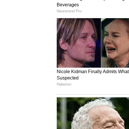
ನಮ್ಮ ಸರ್ಕಾರ ಬಂದಾಗ ಕಾಂಗ್ರೆಸ್‌ಗೆ ಸಿ.
ಕೆ.ಜಿ.ಬೋಪಯ್ಯ
ಪ್ರಗತಿಯಲ್ಲಿರುವ ₹162.80 ಕೋಟಿ ವೆಚ್ಚದ ಸೂಪ
ಬರಲಿದೆ. ₹30.14 ಕೋಟಿ ವೆಚ್ಚದಲ್ಲಿ 50 ಹಾಸಿ
30 ಹಾಸಿಗೆ ಸಾಮರ್ಥ್ಯದ ಸುಟ್ಟ ಗಾಯಗಳ ಘಟಕಕ
ವೈದ್ಯಕೀಯ ಸೇವೆಗಾಗಿ 2013-14 ರಿಂದ 20
ಎಂದು ವಿವರಿಸಿದರು. ಕಲ್ಯಾಣ ಕರ್ನಾಟಕದ ಭಾ
ವೃತ್ತಿಪರ ಶಿಕ್ಷಣ ಸಂಸ್ಥೆಗಳಲ್ಲಿ ಶೇ.70 ರಷ್ಟ
ಸ್ಥಾನಗಳನ್ನು ಸ್ಥಳೀಯ ಅಭ್ಯರ್ಥಿಗಳಿಗೆ ಮೀಸಲ
2023-24ರ ವರೆಗೆ ₹4,352 ಕೋಟಿ ಖರ್ಚು ಮ