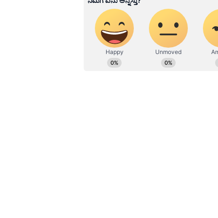
ಹೂರಣ ಹೊತ್ತು ತರುವ ಕನ್ನಡಪ್ರಭ, ಕನ್ನ
ಎತ್ತುವ ಕನ್ನಡಪ್ರಭ ದಿನ ಪತ್ರಿಕೆಯಲ್ಲಿ 
ಅದರಂತೆ ಎರಡೂ ಭಾಗದ ಅತ್ಯಂತ ಹಿಂದುಳಿದ 
ಉತ್ತರ ಕರ್ನಾಟಕಕ್ಕೆ ₹35 ಸಾವಿರ ಕೋಟಿಗೂ ಹ
ಸಾವಿರ ಕೋಟಿಗೂ ಹೆಚ್ಚು ಹಣ ಖರ್ಚು ಮಾಡಲ
ಬೆಳಗಾವಿ ವಿಭಾಗಗಳಿಗೆ ₹17,850 ಕೋಟಿ (ರ
ಖರ್ಚು ಮಾಡಲಾಗಿದೆ ಎಂದು ತಿಳಿಸಿದರು.
ಪ್ರದೇಶಾಭಿವೃದ್ಧಿ ಮಂಡಳಿ:
ಹೈದರಾಬಾದ್‌ 
ವಿಶೇಷ ಸ್ಥಾನಮಾನ ನೀಡಿದ್ದರಿಂದ ನಮ್ಮ ಸರ್ಕ
ಸ್ಥಾಪಿಸಿತು. ಈ ಮಂಡಳಿ ಮೂಲಕ 2013-14 ರಿ