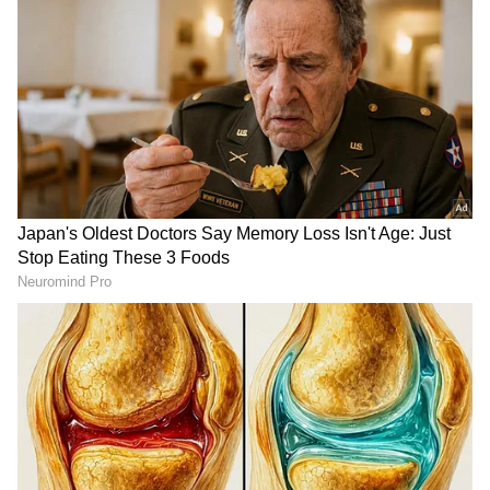
ಕರ್ನಾಟಕ, ಭಾರತ (
India News
) ಮತ್ತು ಜಗತ್ತಿನ
ಕ್ಷಣಕ್ಷಣದ ಕನ್ನಡ ಸುದ್ದಿ (
Kannada News
)
ಅಪ್ಡೇಟ್‌ಗಳಿಗಾಗಿ ಏಷ್ಯಾನೆಟ್ ಸುವರ್ಣ ನ್ಯೂಸ್‌ ಫಾಲೋ
ಮಾಡಿ. ಬ್ರೇಕಿಂಗ್ ಸುದ್ದಿ (
Latest Kannada News
),
ವಿಶೇಷ ವರದಿಗಳು ಮತ್ತು ನೇರ ಪ್ರಸಾರಗಳೊಂದಿಗೆ
(
kannada news live
) ಸಂಪೂರ್ಣ ಮಾಹಿತಿ ಒಂದೇ
ಕ್ಲಿಕ್‌ನಲ್ಲಿ ಲಭ್ಯ. ಏಷ್ಯಾನೆಟ್ ಸುವರ್ಣ ನ್ಯೂಸ್ ಅಧಿಕೃತ
ಕಾವೇರಿ ವಿಚಾರದಲ್ಲಿ ಬಿಜೆಪಿ ರಾಜಕೀಯ:
ಆ್ಯಪ್ ಡೌನ್‌ಲೋಡ್ ಮಾಡಿ ಹಾಗು ಎಲ್ಲಾ ಅಪ್‌ಡೇಟ್
ಗಳನ್ನು ಪಡೆಯಿರಿ.
ಕಾವೇರಿ ನೀರಿನ ವಿಚಾರದಲ್ಲಿ ಬಿಜೆಪಿ ಪ್ರತಿಭಟನೆಗೆ
ಪರ್ತಿಕ್ರಿಯಿಸಿದ ಅವರು, ಬಿಜೆಪಿಯವರಿಗೆ ಕಾವೇರಿ ನೀರಿನ
ಪ್ರಕರಣ ಸಂಪೂರ್ಣವಾಗಿ ತಿಳಿದಿದೆ. ತಿಳಿದೂ ತಿಳಿದೂ
ಹೋರಾಟ ಮಾಡುತ್ತೇವೆ ಎನ್ನುವುದು ರಾಜಕೀಯ. ಕಾವೇರಿ
ನೀರನ್ನು ಯಾರ ಆದೇಶದ ಮೇರೆಗೆ ಬಿಡುತ್ತಿದ್ದೇವೆ ಎನ್ನುವುದು
ಮಾಜಿ ಮುಖ್ಯಮಂತ್ರಿ ಯಡಿಯೂರಪ್ಪ ಅವರಿಗೂ ಚೆನ್ನಾಗಿ
ಗೊತ್ತಿದೆ.