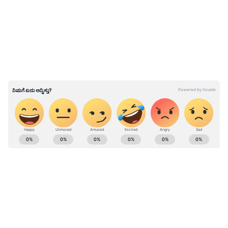
ಮಾಡುವವರು ಬಿಡುವವರು ಎಐಸಿಸಿ ನಾಯಕರು. ಉಪ
ಮುಖ್ಯಮಂತ್ರಿ ಸ್ಥಾನ ಮಾಡುವ ನಿರ್ಧಾರ ಹೈಕಮಾಂಡ್‌ಗೆ
ಬಿಟ್ಟಿರುವುದು. ಹೀಗಾಗಿ ಹೈಕಮಾಂಡ್‌ ಸೂಕ್ತ ನಿರ್ಧಾರ
ಮಾಡಲಿದೆ ಎಂದು ಹೇಳಿದರು.
ಎಸ್ಸಿ,ಎಸ್ಟಿ, ಅಲ್ಪಸಂಖ್ಯಾತ, ವೀರಶೈವರಿಗೂ ಡಿಸಿಎಂ ಹುದ್ದೆ
ಸಿಗಲಿ: ಸಚಿವ ರಾಜಣ್ಣ
ABOUT THE AUTHOR
Kannadaprabha News
KN
1967ರ ನವೆಂಬರ್ 4ರಂದು ಆರಂಭವಾದ ಕನ್ನಡಪ್ರಭ ಕನ್ನಡ
ಪತ್ರಿಕೋದ್ಯಮದಲ್ಲಿಯೇ ವಿಶೇಷ ಛಾಪು ಮೂಡಿಸಿದ ಕನ್ನಡ ದಿನ
ಪತ್ರಿಕೆ. ದೇಶ, ವಿದೇಶ, ವಾಣಿಜ್ಯ, ಕ್ರೀಡೆ, ಮನೋರಂಜನೆ ಸೇರಿ
ವೈವಿಧ್ಯಮಯ ಸುದ್ದಿಗಳ ಹೂರಣ ಹೊತ್ತು ತರುವ ಕನ್ನಡಪ್ರಭ,
ಕಾಂಗ್ರೆಸ್
ಕನ್ನಡಿಗರ ಅಸ್ಮಿತೆಯ ಸಂಕೇತ. ಸದಾ ಕರುನಾಡು, ನುಡಿ, ಸಂಸ್ಕೃತಿ
ಕೆ.ಎನ್. ರಾಜಣ್ಣ
ಪರ ಧ್ವನಿ ಎತ್ತುವ ಕನ್ನಡಪ್ರಭ ದಿನ ಪತ್ರಿಕೆಯಲ್ಲಿ ಪ್ರಕಟಗೊಳ್ಳುವ
ಸುದ್ದಿಗಳು ಸುವರ್ಣ ನ್ಯೂಸ್ ವೆಬ್‌ಸೈಟಲ್ಲೂ ಲಭ್ಯ.