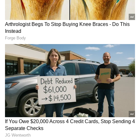
ಎಲ್ಲ ಗೊತ್ತಿದ್ದೂ ಯಡಿಯೂರಪ್ಪ ಅವರು ಹೋರಾಟ
ಮಾಡುತ್ತೇವೆ ಎನ್ನುವುದು ಸರಿಯೇ? ಒಳಗಡೆ ನಾವು
ರಾಜಕೀಯ ಮಾಡಲ್ಲ ಎನ್ನುತ್ತಾರೆ. ಹೊರಗಡೆ ಬಂದು
ಹೋರಾಟ ಮಾಡುತ್ತೇವೆ ಎನ್ನುತ್ತಾರೆ. ಇದು ಎಷ್ಟರ ಮಟ್ಟಿಗೆ
RECOMMENDED STORIES
ಸರಿ? ಇದು ಕಾವೇರಿ ವಿಚಾರದಲ್ಲಿ ಮಾಡುತ್ತಿರುವ
ರಾಜಕೀಯವಲ್ಲವೇ ಎಂದು ಪ್ರಶ್ನೆ ಮಾಡಿದರು.
'ಪ್ರಾಯಶ್ಚಿತ ಯಾತ್ರೆಗೆ ಸ್ವಾಗತ..'
KRS Party: ವಾಲ್ಮೀಕಿ ನಿಗಮ
ಬಿಡದಿ ಟೌನ್‌ಶಿಪ್ ಜಟಾಪಟಿ,
ಹಗರಣ: ಗಂಭೀರ ಆರೋಪ
ಜೆಡಿಎಸ್ ಪಾದಯಾತ್ರೆಗೆ ಕಾಂಗ್ರೆಸ್
ಎದುರಿಸುತ್ತಿರುವ ಬಿ ನಾಗೇಂದ್ರಗೆ
ಕೌಂಟರ್!
ಮಂತ್ರಿಗಿರಿ ಯಾಕೆ? KRS ಪಾರ್ಟಿ