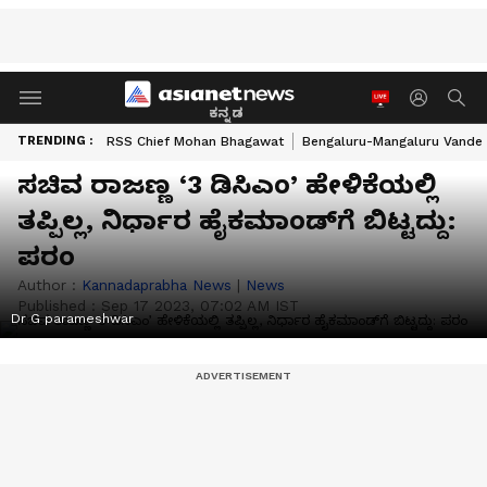
ಕನ್ನಡ
TRENDING :
RSS Chief Mohan Bhagawat
Bengaluru-Mangaluru Vande 
ಸಚಿವ ರಾಜಣ್ಣ ‘3 ಡಿಸಿಎಂ’ ಹೇಳಿಕೆಯಲ್ಲಿ
ತಪ್ಪಿಲ್ಲ, ನಿರ್ಧಾರ ಹೈಕಮಾಂಡ್‌ಗೆ ಬಿಟ್ಟದ್ದು:
ಪರಂ
Author :
Kannadaprabha News
|
News
Published :
Sep 17 2023, 07:02 AM IST
Dr G parameshwar