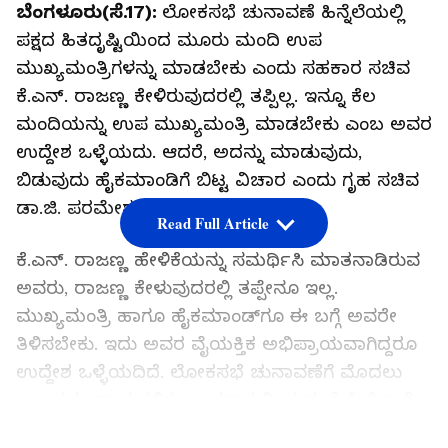
ಬೆಂಗಳೂರು(ಸೆ.17):
ಲೋಕಸಭೆ ಚುನಾವಣೆ ಹಿನ್ನೆಲೆಯಲ್ಲಿ
ಪಕ್ಷದ ಹಿತದೃಷ್ಟಿಯಿಂದ ಮೂರು ಮಂದಿ ಉಪ
ಮುಖ್ಯಮಂತ್ರಿಗಳನ್ನು ಮಾಡಬೇಕು ಎಂದು ಸಹಕಾರ ಸಚಿವ
ಕೆ.ಎನ್‌. ರಾಜಣ್ಣ ಕೇಳಿರುವುದರಲ್ಲಿ ತಪ್ಪಿಲ್ಲ. ಇನ್ನೂ ಕೆಲ
ಮಂದಿಯನ್ನು ಉಪ ಮುಖ್ಯಮಂತ್ರಿ ಮಾಡಬೇಕು ಎಂಬ ಅವರ
ಉದ್ದೇಶ ಒಳ್ಳೆಯದು. ಆದರೆ, ಅದನ್ನು ಮಾಡುವುದು,
ಬಿಡುವುದು ಹೈಕಮಾಂಡಿಗೆ ಬಿಟ್ಟ ವಿಚಾರ ಎಂದು ಗೃಹ ಸಚಿವ
ಡಾ.ಜಿ. ಪರಮೇಶ್ವರ್‌ ಹೇಳಿದ್ದಾರೆ.
Read Full Article
ಕೆ.ಎನ್‌. ರಾಜಣ್ಣ ಹೇಳಿಕೆಯನ್ನು ಸಮರ್ಥಿಸಿ ಮಾತನಾಡಿರುವ
ಅವರು, ರಾಜಣ್ಣ ಕೇಳುವುದರಲ್ಲಿ ತಪ್ಪೇನೂ ಇಲ್ಲ.
ಮುಖ್ಯಮಂತ್ರಿ ಹಾಗೂ ಹೈಕಮಾಂಡ್‌ಗೂ ಈ ಬಗ್ಗೆ ಅವರೇ
ತಿಳಿಸಬೇಕು. ಇದು ಅವರ ವೈಯಕ್ತಿಕ ಅಭಿಪ್ರಾಯವಾಗಿದ್ದರೂ
ಉದ್ದೇಶ ಒಳ್ಳೆಯದಿದೆ. ಲೋಕಸಭೆ ಚುನಾವಣೆಗೆ ಮೊದಲು
ಎಲ್ಲ ಸಮುದಾಯಗಳಿಗೂ ಅವಕಾಶ ನೀಡುವಂತೆ ಕೇಳಿದ್ದಾರೆ.
ಇದು ತಪ್ಪಲ್ಲ ಎಂದರು. ಆದರೆ, ಈ ಬಗ್ಗೆ ತೀರ್ಮಾನ
LATEST VIDEOS