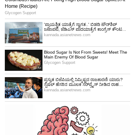
ಚೈತ್ರಾ ಕುಂದಾಪುರ ಅವರ ವಿಚಾರದಲ್ಲಿ ಸ್ವಲ್ಪ ಡ್ರಾಮಾ
ನಡೆದಿದೆ. ಇಲಾಖೆಯವರು ಸೂಕ್ತವಾಗಿ ನಿಭಾಯಿಸುತ್ತಿದ್ದಾರೆ.
ತನಿಖೆ ನಡೆದು ಎಲ್ಲ ಮಾಹಿತಿ ಹೊರಬರಲಿ. ಯಾರ ಯಾರದು
ಲಿಂಕ್‌ ಇದೆ ಎಲ್ಲವೂ ಹೊರ ಬರುತ್ತದೆ ಎಂದರು.