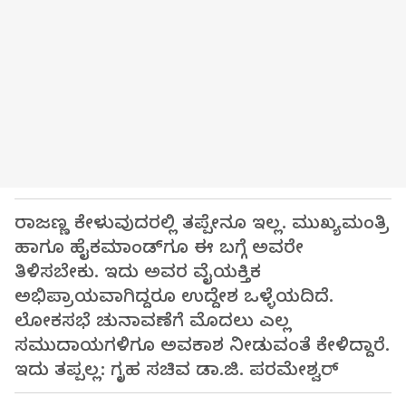
ರಾಜಣ್ಣ ಕೇಳುವುದರಲ್ಲಿ ತಪ್ಪೇನೂ ಇಲ್ಲ. ಮುಖ್ಯಮಂತ್ರಿ
ಹಾಗೂ ಹೈಕಮಾಂಡ್‌ಗೂ ಈ ಬಗ್ಗೆ ಅವರೇ
ತಿಳಿಸಬೇಕು. ಇದು ಅವರ ವೈಯಕ್ತಿಕ
ಅಭಿಪ್ರಾಯವಾಗಿದ್ದರೂ ಉದ್ದೇಶ ಒಳ್ಳೆಯದಿದೆ.
ಲೋಕಸಭೆ ಚುನಾವಣೆಗೆ ಮೊದಲು ಎಲ್ಲ
ಸಮುದಾಯಗಳಿಗೂ ಅವಕಾಶ ನೀಡುವಂತೆ ಕೇಳಿದ್ದಾರೆ.
ಇದು ತಪ್ಪಲ್ಲ: ಗೃಹ ಸಚಿವ ಡಾ.ಜಿ. ಪರಮೇಶ್ವರ್‌