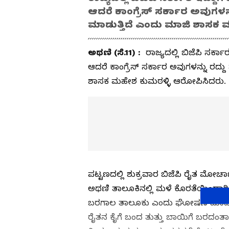
ಆದರೆ ಕಾಂಗ್ರೆಸ್‌ ಸರ್ಕಾರ ಅವುಗ
ಮಾಡುತ್ತಿದೆ ಎಂದು ಮಾಜಿ ಶಾಸಕ
ಅಥಣಿ (ಸೆ.11) :
ರಾಜ್ಯದಲ್ಲಿ ಬಿಜೆಪಿ ಸರ್
ಆದರೆ ಕಾಂಗ್ರೆಸ್‌ ಸರ್ಕಾರ ಅವುಗಳನ್ನು ರ
ಶಾಸಕ ಮಹೇಶ ಕುಮಠಳ್ಳಿ ಆರೋಪಿಸಿದರು.
ಪಟ್ಟಣದಲ್ಲಿ ಶುಕ್ರವಾರ ಬಿಜೆಪಿ ರೈತ ಮೋರ್
ಅಥಣಿ ತಾಲೂಕಿನಲ್ಲಿ ಮಳೆ ಕೊರತೆಯಿಂದಾಗಿ 
ಬರಗಾಲ ತಾಲೂಕು ಎಂದು ಘೋಷಣೆ ಮಾಡಬೇಕು
ರೈತನ ಕೈಗೆ ಬಂದ ತುತ್ತು ಬಾಯಿಗೆ ಬರದಂತಾಗಿ