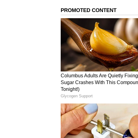
ಚಿದಾನಂದ ಪಾಟೀಲ ಸೇರಿದಂತೆ ಇನ್ನಿತರರು ಭ