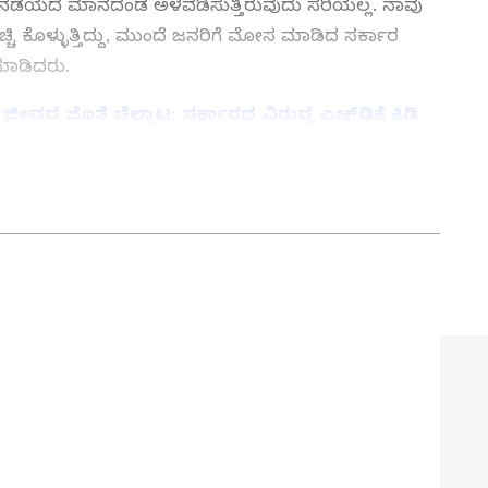
ನಡೆಯದೆ ಮಾನದಂಡ ಅಳವಡಿಸುತ್ತಿರುವುದು ಸರಿಯಲ್ಲ. ನಾವು
ಿ ಕೊಳ್ಳುತ್ತಿದ್ದು, ಮುಂದೆ ಜನರಿಗೆ ಮೋಸ ಮಾಡಿದ ಸರ್ಕಾರ
ಮಾಡಿದರು.
 ಜೊತೆ ಚೆಲ್ಲಾಟ: ಸರ್ಕಾರದ ವಿರುದ್ಧ ಎಚ್‌ಡಿಕೆ ಕಿಡಿ
ತ್ತು ಜಗತ್ತಿನ ಕ್ಷಣಕ್ಷಣದ ಕನ್ನಡ ಸುದ್ದಿ (
Kannada
್ ಸುವರ್ಣ ನ್ಯೂಸ್‌ ಫಾಲೋ ಮಾಡಿ. ಬ್ರೇಕಿಂಗ್ ಸುದ್ದಿ
ಷ ವರದಿಗಳು ಮತ್ತು ನೇರ ಪ್ರಸಾರಗಳೊಂದಿಗೆ (
kannada
ಕ್ಲಿಕ್‌ನಲ್ಲಿ ಲಭ್ಯ. ಏಷ್ಯಾನೆಟ್ ಸುವರ್ಣ ನ್ಯೂಸ್
ಾಗು ಎಲ್ಲಾ ಅಪ್‌ಡೇಟ್ ಗಳನ್ನು ಪಡೆಯಿರಿ.
ಉಪ ಸಂಪಾದಕ. ಪತ್ರಿಕೋದ್ಯಮದಲ್ಲಿ 8 ವರ್ಷಗಳ ಅನುಭವ.
ಇಲಾಖೆಯಲ್ಲಿ ನ್ಯೂಸ್ ಮಾನಿಟರಿಂಗ್ ಆಗಿ ಹಲವು ವರ್ಷಗಳ ಸೇವೆ,
ೂಲತಃ ರಾಯಚೂರು ಜಿಲ್ಲೆಯ ಜಾನೇಕಲ್ ಗ್ರಾಮದವರಾದ ಇವರು ಓದು,