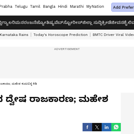
Prabha
Telugu
Tamil
Bangla
Hindi
Marathi
MyNation
Add Prefer
ದಿ
ಗ್ಯಾಲರಿ
ಮನರಂಜನೆ
ಜ್ಯೋತಿಷ್ಯ
ವೆಬ್‌ಸ್ಟೋರೀಸ್
ಜಿಲ್ಲಾ ಸುದ್ದಿ
ಕ್ರೀಡೆ
ಜೀವನಶೈಲಿ
ವ
Karnataka Rains
Today's Horoscope Prediction
BMTC Driver Viral Vide
ಷ ರಾಜಕಾರಣ; ಮಹೇಶ ಕುಮಟಳ್ಳಿ ಕಿಡಿ
ದಿಂದ ದ್ವೇಷ ರಾಜಕಾರಣ; ಮಹೇಶ