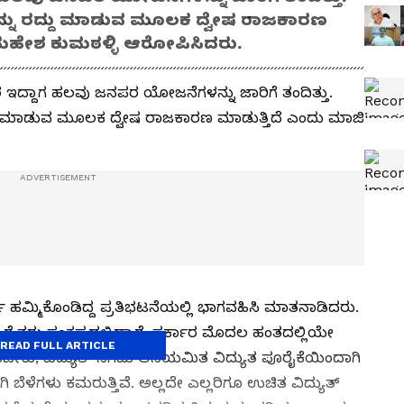
ಳನ್ನು ರದ್ದು ಮಾಡುವ ಮೂಲಕ ದ್ವೇಷ ರಾಜಕಾರಣ
 ಮಹೇಶ ಕುಮಠಳ್ಳಿ ಆರೋಪಿಸಿದರು.
ಕಾರ ಇದ್ದಾಗ ಹಲವು ಜನಪರ ಯೋಜನೆಗಳನ್ನು ಜಾರಿಗೆ ತಂದಿತ್ತು.
ದ್ದು ಮಾಡುವ ಮೂಲಕ ದ್ವೇಷ ರಾಜಕಾರಣ ಮಾಡುತ್ತಿದೆ ಎಂದು ಮಾಜಿ
ಚಾ ಹಮ್ಮಿಕೊಂಡಿದ್ದ ಪ್ರತಿಭಟನೆಯಲ್ಲಿ ಭಾಗವಹಿಸಿ ಮಾತನಾಡಿದರು.
ರೈತರು ಸಂಕಷ್ಟದಲ್ಲಿದ್ದಾರೆ. ಸರ್ಕಾರ ಮೊದಲ ಹಂತದಲ್ಲಿಯೇ
READ FULL ARTICLE
, ವಿದ್ಯುತ್‌ ನಿಗಮ ಅನಿಯಮಿತ ವಿದ್ಯುತ ಪೂರೈಕೆಯಿಂದಾಗಿ
 ಬೆಳೆಗಳು ಕಮರುತ್ತಿವೆ. ಅಲ್ಲದೇ ಎಲ್ಲರಿಗೂ ಉಚಿತ ವಿದ್ಯುತ್‌