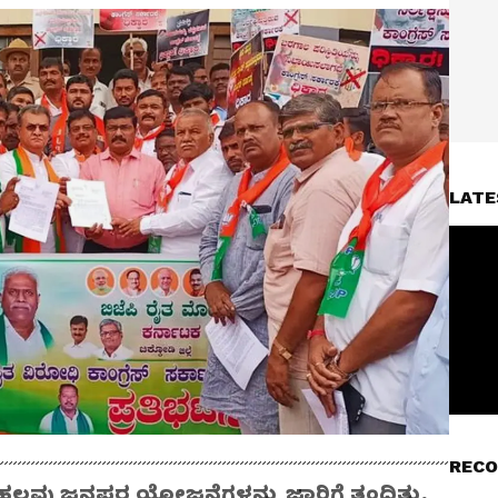
LATE
RECO
ಾಗ ಹಲವು ಜನಪರ ಯೋಜನೆಗಳನ್ನು ಜಾರಿಗೆ ತಂದಿತ್ತು.