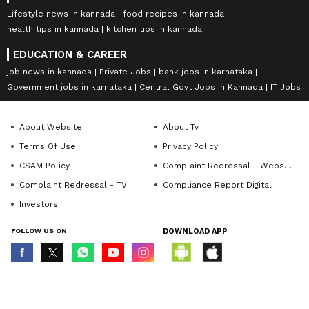
Lifestyle news in kannada
food recipes in kannada
health tips in kannada
kitchen tips in kannada
EDUCATION & CAREER
job news in kannada
Private Jobs
bank jobs in karnataka
Government jobs in karnataka
Central Govt Jobs in Kannada
IT Jobs
About Website
About Tv
Terms Of Use
Privacy Policy
CSAM Policy
Complaint Redressal - Website
Complaint Redressal - TV
Compliance Report Digital
Investors
FOLLOW US ON
DOWNLOAD APP
© Copyright 2026 Asianxt Digital Technologies Private Limited (Formerly
known as Asianet News Media & Entertainment Private Limited) | All Rights
Reserved