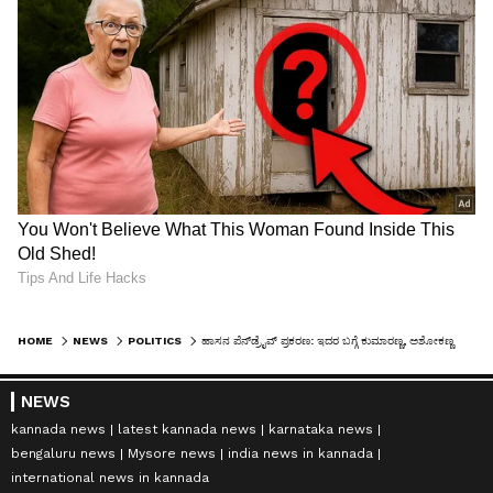
HOME
NEWS
POLITICS
ಹಾಸನ ಪೆನ್‌ಡ್ರೈವ್ ಪ್ರಕರಣ: ಇದರ ಬಗ್ಗೆ ಕುಮಾರಣ್ಣ, ಅಶೋಕಣ್ಣ ಹೇಳಬೇಕು -ಡಿಕೆ ಶಿವಕುಮಾರ
NEWS
kannada news
latest kannada news
karnataka news
bengaluru news
Mysore news
india news in kannada
international news in kannada