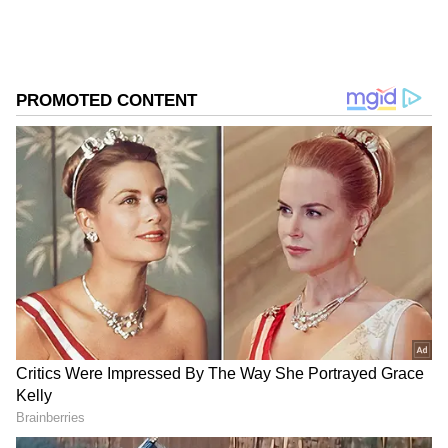
ಪತ್ರಿಕೋದ್ಯಮದಲ್ಲಿ 8 ವರ್ಷಗಳ ಅನುಭವ. ವಾರ್ತಾ ಮತ್ತು
ಸಾರ್ವಜನಿಕ ಸಂಪರ್ಕ ಇಲಾಖೆಯಲ್ಲಿ ನ್ಯೂಸ್ ಮಾನಿಟರಿಂಗ್ ಆಗಿ
ಹಲವು ವರ್ಷಗಳ ಸೇವೆ, ಕೊರೊನಾ ವಾರಿಯರ್ಸ್ ಅವಾರ್ಡ್,
ಬೆಂಗಳೂರು
ಮೂಲತಃ ರಾಯಚೂರು ಜಿಲ್ಲೆಯ ಜಾನೇಕಲ್ ಗ್ರಾಮದವರಾದ ಇವರು
ಡಿ.ಕೆ. ಶಿವಕುಮಾರ್
ಹೆಚ್.ಡಿ. ಕುಮಾರಸ್ವಾಮಿ
ಓದು, ಬರೆವಣಿಗೆ ಮತ್ತು ಸಾಹಿತ್ಯಾಸಕ್ತರು.
Published :
Apr 27 2024, 08:01 PM IST
ಪೆನ್‌ಡ್ರೈವ್ ಬಗ್ಗೆ ಕುಮಾರಸ್ವಾಮಿಗೆ ಗೊತ್ತಿರುತ್ತೆ. ಅವರೇ ಕೆಲ
ತಿಂಗಳ ಹಿಂದೆ ಜೇಬಿನಲ್ಲಿಟ್ಟುಕೊಂಡು ತಿರುಗಾಡ್ತಿದ್ರು.
ಪೆನ್‌ಡ್ರೈವ್ ರಿಲೀಸ್ ಮಾಡ್ತೇನೆ ಅಂತಾ ಹೇಳ್ತಾ ಇದ್ರಲ್ಲ ಈಗ
ಗೊತ್ತಾಯ್ತು ನಂಗೆ ಆ ಪೆನ್ ಡ್ರೈವ್ ಬಗ್ಗೆ. ಇದೀಗ ರಿಲೀಸ್
ಆಗಿರೋದು ಅದೇ ಪೆನ್‌ಡ್ರೈವ್ ಗೊತ್ತಿಲ್ಲ. ಅವರು NDA