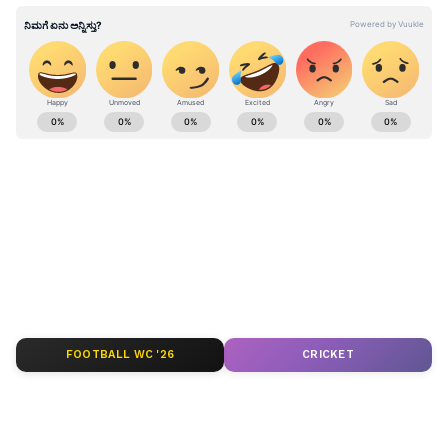
ಕರ್ನಾಟಕ, ಭಾರತ (
India News
) ಮತ್ತು ಜಗತ್ತಿನ
ಕ್ಷಣಕ್ಷಣದ ಕನ್ನಡ ಸುದ್ದಿ (
Kannada News
)
ಅಪ್ಡೇಟ್‌ಗಳಿಗಾಗಿ ಏಷ್ಯಾನೆಟ್ ಸುವರ್ಣ ನ್ಯೂಸ್‌ ಫಾಲೋ
ಮಾಡಿ. ಬ್ರೇಕಿಂಗ್ ಸುದ್ದಿ (
Latest Kannada News
),
ವಿಶೇಷ ವರದಿಗಳು ಮತ್ತು ನೇರ ಪ್ರಸಾರಗಳೊಂದಿಗೆ
(
kannada news live
) ಸಂಪೂರ್ಣ ಮಾಹಿತಿ ಒಂದೇ
ಕ್ಲಿಕ್‌ನಲ್ಲಿ ಲಭ್ಯ. ಏಷ್ಯಾನೆಟ್ ಸುವರ್ಣ ನ್ಯೂಸ್ ಅಧಿಕೃತ
ಆ್ಯಪ್ ಡೌನ್‌ಲೋಡ್ ಮಾಡಿ ಹಾಗು ಎಲ್ಲಾ ಅಪ್‌ಡೇಟ್
ಗಳನ್ನು ಪಡೆಯಿರಿ.
FOOTBALL WC '26
CRICKET
ABOUT THE AUTHOR
Ravi Janekal
RJ
ಪ್ರಸ್ತುತ, ಏಷಿಯಾನೆಟ್ ಸುವರ್ಣನ್ಯೂಸ್‌ನಲ್ಲಿ ಉಪ ಸಂಪಾದಕ.