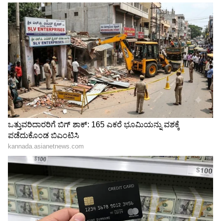
LATEST VIDEOS
"ರಾಜಕೀಯ ಬೇಡ, ಸಿನಿಮಾನೇ ಪ್ರಾಣ":
ಕನಕೋತ್ಸವದಲ್ಲಿ ರಿಷಬ್ ಶೆಟ್ಟಿ | Rishab
Shetty speech | Suvarna News
ಶೇ.50 ರಿಂದ ಶೇ.18 ಕ್ಕೆ TAX ಇಳಿಕೆ: ಮೋದಿ-
ಟ್ರಂಪ್ ಐತಿಹಾಸಿಕ ಒಪ್ಪಂದ | India US
Trade Deal | Party Rounds