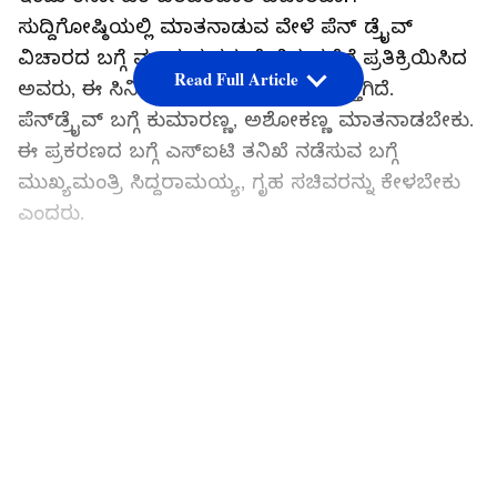
ಸುದ್ದಿಗೋಷ್ಠಿಯಲ್ಲಿ ಮಾತನಾಡುವ ವೇಳೆ ಪೆನ್ ಡ್ರೈವ್
ವಿಚಾರದ ಬಗ್ಗೆ ಮಾಧ್ಯಮಗಳು ಕೇಳಿದ ಪ್ರಶ್ನೆಗೆ ಪ್ರತಿಕ್ರಿಯಿಸಿದ
Read Full Article
ಅವರು, ಈ ಸಿನಿಮಾದ ಬಗ್ಗೆ ಎಲ್ಲರಿಗೂ ಗೊತ್ತಾಗಿದೆ.
ಪೆನ್‌ಡ್ರೈವ್ ಬಗ್ಗೆ ಕುಮಾರಣ್ಣ, ಅಶೋಕಣ್ಣ ಮಾತನಾಡಬೇಕು.
ಈ ಪ್ರಕರಣದ ಬಗ್ಗೆ ಎಸ್‌ಐಟಿ ತನಿಖೆ ನಡೆಸುವ ಬಗ್ಗೆ
ಮುಖ್ಯಮಂತ್ರಿ ಸಿದ್ದರಾಮಯ್ಯ, ಗೃಹ ಸಚಿವರನ್ನು ಕೇಳಬೇಕು
ಎಂದರು.
ಲೋಕಸಭಾ ಚುನಾವಣೆ ಹೊತ್ತಲ್ಲಿ ಹಾಸನದಲ್ಲಿ
ಪೆನ್‌ಡ್ರೈವ್ ಸದ್ದು! ಅಭ್ಯರ್ಥಿ ಬೆಂಬಲಿಗರಿಂದ ಸೈಬರ್‌
LATEST VIDEOS
ಕ್ರೈಂಗೆ ದೂರು