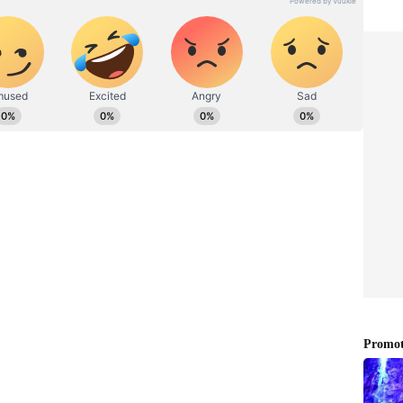
ೂಲತಃ ರಾಯಚೂರು ಜಿಲ್ಲೆಯ ಜಾನೇಕಲ್ ಗ್ರಾಮದವರಾದ ಇವರು ಓದು,
ramaiah)ಕೂಡ ಟ್ವೀಟ್(Tweet) ಮಾಡಿ ಚಾಟಿ ಬೀಸಿದ್ದಾರೆ.
ದಾಪುರ(Kundapur) ತಾಲೂಕಿನ ಗಂಗೊಳ್ಳಿ(Gangolli)
 ವೆಚ್ಚದ ಜಟ್ಟಿ ನಿರ್ಮಾಣ ಹಂತದಲ್ಲೇ ನದಿ ನೀರಿನ ಪಾಲಾಗಿದೆ.
ಾರಕ್ಕೆ ನೀಡಿದ್ದ ಕಮಿಷನ್ ಎಷ್ಟು? ಎನ್ನುವ ಬಗ್ಗೆ ತನಿಖೆಯಾಗಲಿ
ಟ್ವೀಟ್‌ನಲ್ಲಿ ಸಮಾಜ ಕಲ್ಯಾಣ ಮತ್ತು ಹಿಂದುಳಿದ ವರ್ಗಗಳ ಕಲ್ಯಾಣ
rinivas Poojari) ಮತ್ತು ಬಂದರು ಮತ್ತು ಮೀನುಗಾರಿಕಾ ಸಚಿವ
 port) ಪ್ರದೇಶದಲ್ಲಿ ನಡೆಯುತ್ತಿರುವ ಜೆಟ್ಟಿ ನಿರ್ಮಾಣ
ದೆ. 150 ಮೀಟರಿಗೂ ಅಧಿಕ ಜೆಟ್ಟಿ ಕುಸಿದಿದ್ದು, ಸ್ಥಳೀಯ