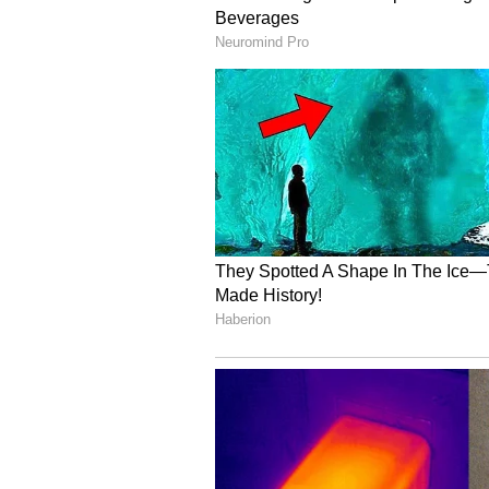
ತೆರಳಬೇಕಾದ ಅನಿವಾರ್ಯತೆ ಮೀನುಗಾರರದ್
ಗಂಗೊಳ್ಳಿ: ಉಡುಪಿ​-ಉತ್ತರಕನ್ನಡ ಮೀ
ಈ‌ ಸಮಸ್ಯೆಗೆ ಶೀಘ್ರ ಪರಿಹಾರ ಒದಗಿಸಿ ಮೀನ
ನಿಶ್ಚಿತ ಎಂದು ಗಂಗೊಳ್ಳಿಯ ಹಸಿ ಮೀನು ವ್ಯ
ದೋಣಿ ಮೀನುಗಾರಿಕೆಯನ್ನು ಅವಲಂಬಿಸಿರುವ ಬ
ಶೀಘ್ರವಾಗಿ ಗುಣಮಟ್ಟದ ಕಾಮಗಾರಿ ನಡೆಸಬೇ