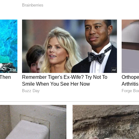
ದು.
ನುಗಾರರ ಜಟಾಪಟಿ
ುಗಾರರು ಬದುಕು ಕಟ್ಟಿಕೊಳ್ಳಲು ಕ್ರಮಕೈಗೊಳ್ಳದಿದ್ದಲ್ಲಿ ಹೋರಾಟ
ಾಪಾರಸ್ಥರ ಸಂಘದವರು ಎಚ್ಚರಿಕೆ ನೀಡಿದ್ದಾರೆ. ಈ ಭಾಗದಲ್ಲಿ ನಾಡ
ಡ ಮೀನುಗಾರರ ಹೆಚ್ಚಿನ ಸಂಖ್ಯೆಯಲ್ಲಿದ್ದು, ಸರ್ಕಾರ ಅತಿ
ಕಾಗಿದೆ.