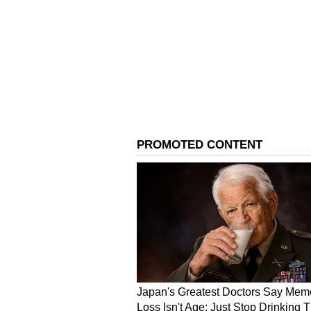
ಬುಧವಾರ ಸಂಜೆ 5.30 ರ ಹೊತ್ತಿಗೆ ಘಟನೆ ನ
ಗುತ್ತಿಗೆ ವಹಿಸಿಕೊಂಡವರು ಇತ್ತ ಕಡೆ ತಲೆ ಹ
ಗಂಗೊಳ್ಳಿ ಜೆಟ್ಟಿ ನಿರ್ಮಾಣವಾಗಿದ್ದು ಇದು ಕೂಡ
ಬಳಿಕ ಶಿವಮೊಗ್ಗ(Shivamogga) ಸಂಸದ ಹ
ಕೋಟಿ ಅನುದಾನದಲ್ಲಿ ನೂತನ ಜೆಟ್ಟಿ ಕಾಮಗ
ಕಾಮಗಾರಿಗಾಗಿ ಹಳೆ ಜೆಟ್ಟಿಯ ಡಯಪ್ರಮ್ ಹಾ
ಎರಡಕ್ಕೂ ಕೊಂಡಿಯಾಗಿದ್ದ ರಾಡು ತುಂಡರಿಸಿ 
ಕುಸಿತಕ್ಕೊಳಗಾಗಿ ಈಗ ನಡೆಯುತ್ತಿರುವ ಕಾಮಗ
ಕುಸಿದಿದೆ.
ಇದು ಅಧಿಕಾರಿಗಳ ಬೇಜವಾಬ್ದಾರಿತನ ಹಾಗೂ ಗ
ವ್ಯಕ್ತಪಡಿಸಿದ್ದಾರೆ. ಈ ಭಾಗದಲ್ಲಿ 40 ದೊ
ಬೋಟುಗಳು, ನೂರಾರು 370 ಬೋಟುಗಳು, 3
ತೊಡಗಿಸಿಕೊಳ್ಳುತ್ತದೆ. ಸದ್ಯದ ಪರಿಸ್ಥಿತ