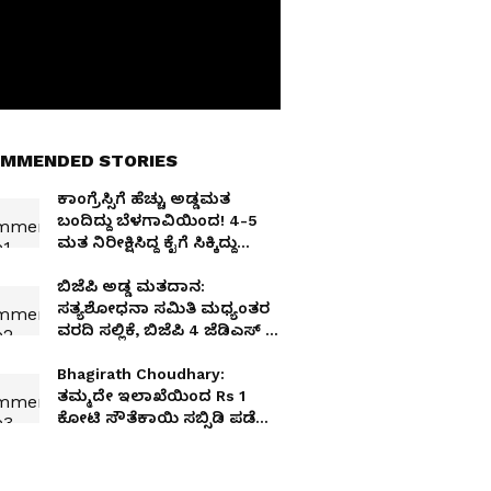
MMENDED STORIES
ಕಾಂಗ್ರೆಸ್ಸಿಗೆ ಹೆಚ್ಚು ಅಡ್ಡಮತ
ಬಂದಿದ್ದು ಬೆಳಗಾವಿಯಿಂದ! 4-5
ಮತ ನಿರೀಕ್ಷಿಸಿದ್ದ ಕೈಗೆ ಸಿಕ್ಕಿದ್ದು
ಭರ್ಜರಿ 11!
ಬಿಜೆಪಿ ಅಡ್ಡ ಮತದಾನ:
ಸತ್ಯಶೋಧನಾ ಸಮಿತಿ ಮಧ್ಯಂತರ
ವರದಿ ಸಲ್ಲಿಕೆ, ಬಿಜೆಪಿ 4 ಜೆಡಿಎಸ್ 8
ಶಾಸಕರ ಮೇಲೆ ಶಂಕೆ!
Bhagirath Choudhary:
ತಮ್ಮದೇ ಇಲಾಖೆಯಿಂದ Rs 1
ಕೋಟಿ ಸೌತೆಕಾಯಿ ಸಬ್ಸಿಡಿ ಪಡೆದು
ಕೇಂದ್ರ ಸಚಿವ ಚೌಧರಿ ವಿವಾದ