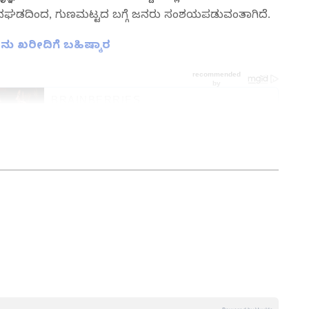
ವಘಡದಿಂದ, ಗುಣಮಟ್ಟದ ಬಗ್ಗೆ ಜನರು ಸಂಶಯಪಡುವಂತಾಗಿದೆ.
ೀನು ಖರೀದಿಗೆ ಬಹಿಷ್ಕಾರ
ತ್ತು ಜಗತ್ತಿನ ಕ್ಷಣಕ್ಷಣದ ಕನ್ನಡ ಸುದ್ದಿ (
Kannada
್ ಸುವರ್ಣ ನ್ಯೂಸ್‌ ಫಾಲೋ ಮಾಡಿ. ಬ್ರೇಕಿಂಗ್ ಸುದ್ದಿ
ಷ ವರದಿಗಳು ಮತ್ತು ನೇರ ಪ್ರಸಾರಗಳೊಂದಿಗೆ (
kannada
ಕ್ಲಿಕ್‌ನಲ್ಲಿ ಲಭ್ಯ. ಏಷ್ಯಾನೆಟ್ ಸುವರ್ಣ ನ್ಯೂಸ್
ಾಗು ಎಲ್ಲಾ ಅಪ್‌ಡೇಟ್ ಗಳನ್ನು ಪಡೆಯಿರಿ.
ಉಪ ಸಂಪಾದಕ. ಪತ್ರಿಕೋದ್ಯಮದಲ್ಲಿ 8 ವರ್ಷಗಳ ಅನುಭವ.
ಇಲಾಖೆಯಲ್ಲಿ ನ್ಯೂಸ್ ಮಾನಿಟರಿಂಗ್ ಆಗಿ ಹಲವು ವರ್ಷಗಳ ಸೇವೆ,