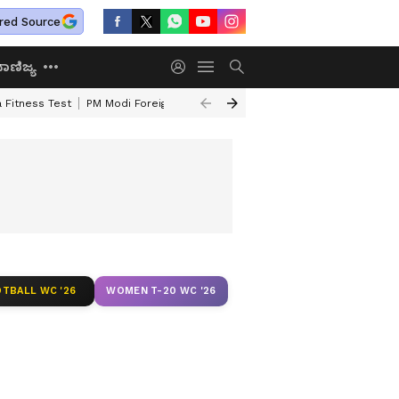
red Source
ಾಣಿಜ್ಯ
 Fitness Test
PM Modi Foreign Travel Expenditure
Valmiki Corporatio
TBALL WC '26
WOMEN T-20 WC '26