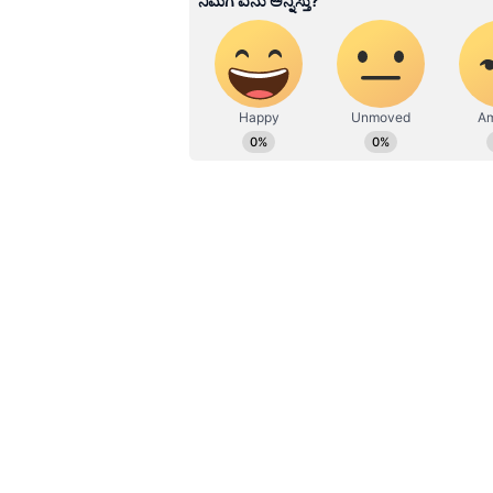
ಕೊರೊನಾ ವಾರಿಯರ್ಸ್ ಅವಾರ್ಡ್, ಮ
ಬರೆವಣಿಗೆ ಮತ್ತು ಸಾಹಿತ್ಯಾಸಕ್ತರು.
ಈ ಬಗ್ಗೆ ಮಾಜಿ ಸಿಎಂ ಸಿದ್ದರಾಮಯ್ಯ(Sidda
ರಾಜ್ಯದ 40% ಕಮಿಷನ್ ಸರ್ಕಾರ ಇಂದು ಕುಂ
ಬಂದರಿನಲ್ಲಿ ಮುಳುಗಿದೆ. 12 ಕೋಟಿ ರೂಪಾಯಿ
ಈ ಕಾಮಗಾರಿಯಲ್ಲಿ ಗುತ್ತಿಗೆದಾರ ಬಿಜೆಪಿ ಸರ್ಕ
ಎಂದು ಸಿದ್ದರಾಮಯ್ಯ ವ್ಯಂಗ್ಯವಾಡಿದ್ದಾರೆ. 
ಸಚಿವ ಕೋಟ ಶ್ರೀನಿವಾಸ ಪೂಜಾರಿ(Kota Sh
ಅಂಗಾರ(Angara)ಗೆ ಟ್ಯಾಗ್ ಮಾಡಿದ್ದಾರೆ.
ಗಂಗೊಳ್ಳಿಯ ಮೀನುಗಾರಿಕಾ ಬಂದರು(A fishing
ಕಾರ್ಯದ ವೇಳೆ ಜೆಟ್ಟಿ ಭಾಗ ಕುಸಿತಕ್ಕೊಳಗಾಗಿ
ಮೀನುಗಾರರು ಆತಂಕಕ್ಕೀಡಾಗಿದ್ದಾರೆ.