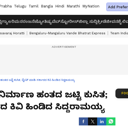
Prabha
Telugu
Tamil
Bangla
Hindi
Marathi
MyNation
Add Prefer
ದಿ
ಗ್ಯಾಲರಿ
ಮನರಂಜನೆ
ಜ್ಯೋತಿಷ್ಯ
ವೆಬ್‌ಸ್ಟೋರೀಸ್
ಜಿಲ್ಲಾ ಸುದ್ದಿ
ಕ್ರೀಡೆ
ಜೀವನಶೈಲಿ
ವ
savaraj Horatti
Bengaluru-Mangaluru Vande Bhatrat Express
Team India
 ಹಂತದ ಜಟ್ಟಿ ಕುಸಿತ; ಟ್ವೀಟ್ ಮಾಡಿ ಸರ್ಕಾರದ ಕಿವಿ ಹಿಂಡಿದ ಸಿದ್ದರಾಮಯ್ಯ
 ನಿರ್ಮಾಣ ಹಂತದ ಜಟ್ಟಿ ಕುಸಿತ;
FOO
ದ ಕಿವಿ ಹಿಂಡಿದ ಸಿದ್ದರಾಮಯ್ಯ