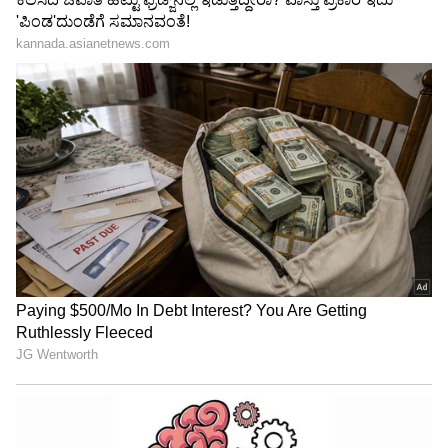
"ರಾಜಕೀಯ ಬೇಡ, ಸಿನಿಮಾನೇ ಪ್ರಾಣ":
ಕನಕೋತ್ಸವದಲ್ಲಿ ರಿಷಬ್ ಶೆಟ್ಟಿ | Rishab
Shetty speech | Suvarna News
ಶೇ.50 ರಿಂದ ಶೇ.18 ಕ್ಕೆ TAX ಇಳಿಕೆ: ಮೋದಿ-
ಟ್ರಂಪ್ ಐತಿಹಾಸಿಕ ಒಪ್ಪಂದ | India US
Trade Deal | Party Rounds
33 ವರ್ಷಗಳಿಂದ ಬಿಜೆಪಿಯಲ್ಲ ಸೇವೆ ಮಾಡಿದ್ದೇನೆ. ಮಾಜಿ
ಪಾಲಿಕೆ ಸದಸ್ಯರಿಗೆ ಶಾಸಕರ ಕಚೇರಿಯಲ್ಲಿ ಕನಿಷ್ಠ
ಗೌರವವನ್ನೂ ನೀಡುತ್ತಿರಲಿಲ್ಲ. ನಮ್ಮನ್ನು ಹೀನಾಯವಾಗಿ
ನಡೆಸಿಕೊಂಡರು. ನಮ್ಮನ್ನು ಬಳಸಿಕೊಂಡು ಬೆಳೆದು ಕಾಲ ಕಸ