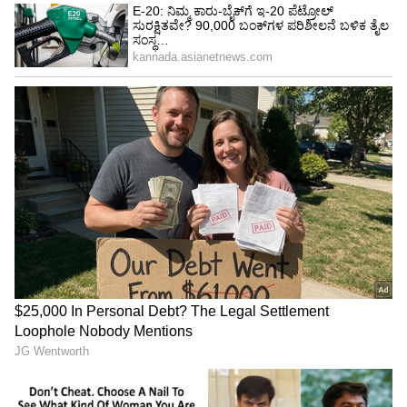
ಮತಗಳಿಂದ ಗೆಲ್ಲಿಸಲು ಕೆಲಸ ಮಾಡುತ್ತೇವೆ.
-ಪ್ರಸಾದ್‌ ಬಾಬು (ಕಬ್ಬಡ್ಡಿ ಬಾಬು), ಜೆಡಿಎಸ್‌ ನಾಯಕ
ಬಿಜೆಪಿಯವರ ತಟ್ಟೆಯಲ್ಲಿ ಹೆಗ್ಗಣ ಬಿದ್ದಿದೆ: ಸಚಿವ ಭೈರತಿ
ಸುರೇಶ್ ಹೀಗೆ ಹೇಳಿದ್ಯಾಕೆ?