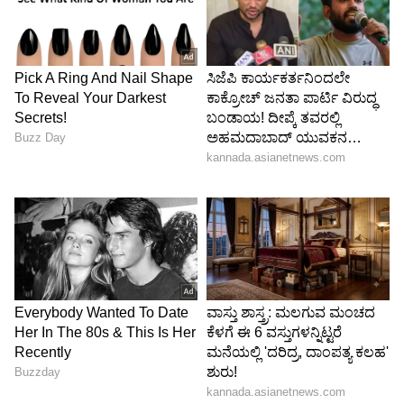
ಬಹಳ ನೊಂದು ಈ ತೀರ್ಮಾನ ಮಾಡಿದ್ದೇವೆ. ಬಿಜೆಪಿಯಲ್ಲಿ
ನಮಗೆ ಬೆನ್ನಿಗೆ ಚೂರಿ ಹಾಕಿದರು. ಬೆಂಗಳೂರು ದಕ್ಷಿಣ
ಕ್ಷೇತ್ರದಲ್ಲಿ ಹೇಗೆ ಬಿಜೆಪಿ ಕಟ್ಟಿದೆನೋ ಅದೇ ರೀತಿ ಕಾಂಗ್ರೆಸ್ಸನ್ನು
ಕಟ್ಟುತ್ತೇನೆ. ಹೆಚ್ಚೆಚ್ಚು ಮಂದಿಯನ್ನು ಕಾಂಗ್ರೆಸ್ಸಿಗೆ ಸೇರಿಸುತ್ತೇನೆ.
ಇಲ್ಲದಿದ್ದರೆ ರಸ್ತೆಯಲ್ಲೇ ಆತ್ಮಹತ್ಯೆ ಮಾಡಿಕೊಳ್ಳುತ್ತೇನೆ.
-ವಿ. ಬಾಲಕೃಷ್ಣ, ಬಿಬಿಎಂಪಿ ಮಾಜಿ ಸದಸ್ಯ