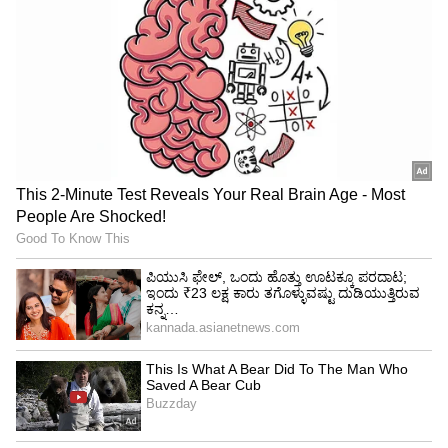
ಮಾಡಿಕೊಂಡರು. ಮೇಯರ್‌ ಆಯ್ಕೆ ಸಂದರ್ಭದಲ್ಲಿ ಅರ್ಹತೆ
ಇದ್ದರೂ ತಪ್ಪಿಸಿದರು. ಒಕ್ಕಲಿಗರ ಸಂಘದ ಚುನಾವಣೆಯಲ್ಲೂ
ನನ್ನ ವಿರುದ್ಧ ಪಿತೂರಿ ಮಾಡಿದರು. ಆದರೆ ಡಿ.ಕೆ. ಶಿವಕುಮಾರ್‌,
ಡಿ.ಕೆ. ಸುರೇಶ್‌ ಹಾಗೂ ರಾಮಲಿಂಗಾರೆಡ್ಡಿ ಅವರು ನಮಗೆ
ಬೆಂಬಲ ನೀಡಿದರು. ಅ.15 ರಂದು ಪದ್ಮನಾಭನಗರದಲ್ಲಿ 20
ಸಾವಿರ ಮಂದಿಯನ್ನು ಸೇರಿಸಿ ಬೃಹತ್‌ ಕಾರ್ಯಕ್ರಮ
ಮಾಡುತ್ತೇವೆ.
-ಎಲ್‌. ಶ್ರೀನಿವಾಸ್‌, ಬಿಬಿಎಂಪಿ ಮಾಜಿ ಉಪಮೇಯರ್‌.
2003ರಲ್ಲೇ ಡಿ.ಕೆ. ಶಿವಕುಮಾರ್‌ ಅವರು ನನಗೆ ಕಾಂಗ್ರೆಸ್ಸಿಗೆ
ಆಹ್ವಾನ ನೀಡಿದ್ದರು. ಇದೀಗ ಕಾಲ ಕೂಡಿ ಬಂದಿದ್ದು ಮುಂದೆ
ಇನ್ನೂ ದೊಡ್ಡ ಸಂಖ್ಯೆಯಲ್ಲಿ ಪಕ್ಷ ಸೇರ್ಪಡೆ ಆಗಲಿದೆ. ನನ್ನ
ಜೀವನದಲ್ಲಿ ರಾಜಕೀಯದ ಕೊನೆ ದಿನಗಳಲ್ಲಿ ಶಿವಕುಮಾರ್‌
ಅವರ ಜತೆ ಕಳೆಯಲು ಬಯಸಿ ಪಕ್ಷ ಸೇರಿದ್ದೇನೆ. ಲೋಕಸಭೆ
ಚುನಾವಣೆಯಲ್ಲಿ ಡಿ.ಕೆ. ಸುರೇಶ್‌ ಅವರನ್ನು ಹೆಚ್ಚಿನ