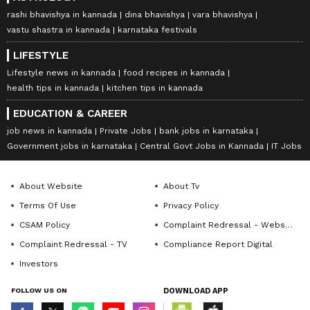
rashi bhavishya in kannada
dina bhavishya
vara bhavishya
vastu shastra in kannada
karnataka festivals
LIFESTYLE
Lifestyle news in kannada
food recipes in kannada
health tips in kannada
kitchen tips in kannada
EDUCATION & CAREER
job news in kannada
Private Jobs
bank jobs in karnataka
Government jobs in karnataka
Central Govt Jobs in Kannada
IT Jobs
About Website
About Tv
Terms Of Use
Privacy Policy
CSAM Policy
Complaint Redressal - Website
Complaint Redressal - TV
Compliance Report Digital
Investors
FOLLOW US ON
DOWNLOAD APP