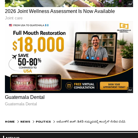
HOME
NEWS
POLITICS
ಅಶೋಕ್‍ಗೆ ಶಾಕ್: ಡಿಕೆಶಿ ಸಮ್ಮುಖದಲ್ಲಿ ಕಾಂಗ್ರೆಸ್ ಸೇರಿದ ಬಿಜೆಪಿ ಮಾಜಿ ಕಾರ್ಪೋರೇಟರ್‌ಗಳು