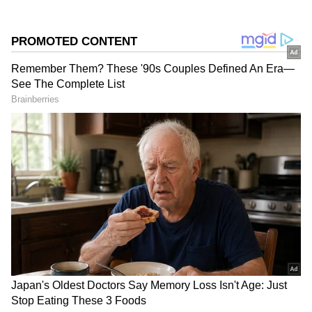
ಬಿಜೆಪಿ
ಕನ್ನಡಿಗರ ಅಸ್ಮಿತೆಯ ಸಂಕೇತ. ಸದಾ ಕರುನಾಡು, ನುಡಿ, ಸಂಸ್ಕೃತಿ
ಕಾಂಗ್ರೆಸ್
ಡಿ.ಕೆ. ಶಿವಕುಮಾರ್
ಪರ ಧ್ವನಿ ಎತ್ತುವ ಕನ್ನಡಪ್ರಭ ದಿನ ಪತ್ರಿಕೆಯಲ್ಲಿ ಪ್ರಕಟಗೊಳ್ಳುವ
ಸುದ್ದಿಗಳು ಸುವರ್ಣ ನ್ಯೂಸ್ ವೆಬ್‌ಸೈಟಲ್ಲೂ ಲಭ್ಯ.
DOWNLOAD APP