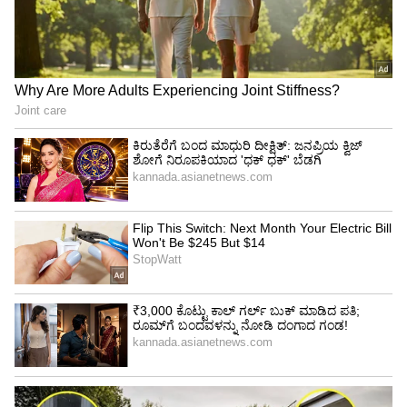
ಪ್ರತಿ ಸದಸ್ಯರಿಗೆ 10 ಕೆ.ಜಿ. ಅನ್ನಭಾಗ್ಯ ಅಕ್ಕಿ ನೀಡುವುದಾಗಿ
ಘೋಷಣೆ ಮಾಡಿದ್ದಾರೆ. ಈ ಬಗ್ಗೆ ಡಿ.ಕೆ. ಶಿವಕುಮಾರ್‌ ಹಾಗೂ
ಸಿದ್ದರಾಮಯ್ಯ ಇಬ್ಬರೂ ಜತೆಯಲ್ಲಿ ಕುಳಿತು ಒಂದೇ ವಿಡಿಯೋ
ಮೂಲಕ ಕರೆ ನೀಡಿದ್ದು, ಮಾ.11ರಂದು ನಾವಿಬ್ಬರೂ ಎಲ್ಲೆಲ್ಲಿ
ಇರುತ್ತೇವೆಯೋ ಅಲ್ಲಿ ಸ್ವತಃ ಗ್ರಾಮಗಳ ಮನೆ-ಮನೆಗೆ ತಲುಪಿಸಿ
ಗ್ಯಾರಂಟಿ ಕಾರ್ಡ್‌ಗಳನ್ನು ನೀಡುತ್ತೇವೆ. ಪಕ್ಷದ ಕಾರ್ಯಕರ್ತರು
ಇದೇ ರೀತಿ ನಿಮ್ಮ ನಿಮ್ಮ ವ್ಯಾಪ್ತಿಯಲ್ಲಿನ ಹಳ್ಳಿಗಳ ಮನೆ-
ಮನೆಗೂ ಹೋಗಿ ಗ್ಯಾರಂಟಿ ಕಾರ್ಡ್‌ ವಿತರಿಸಬೇಕು
ಎಂದಿದ್ದಾರೆ.