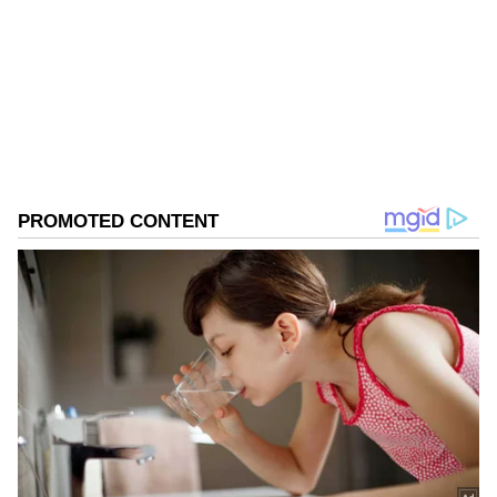
ಪತ್ರಿಕೋದ್ಯಮದಲ್ಲಿಯೇ ವಿಶೇಷ ಛಾಪು ಮೂಡಿಸಿದ ಕನ್ನಡ ದಿನ
ಪತ್ರಿಕೆ. ದೇಶ, ವಿದೇಶ, ವಾಣಿಜ್ಯ, ಕ್ರೀಡೆ, ಮನೋರಂಜನೆ ಸೇರಿ
ವೈವಿಧ್ಯಮಯ ಸುದ್ದಿಗಳ ಹೂರಣ ಹೊತ್ತು ತರುವ ಕನ್ನಡಪ್ರಭ,
ಕಾಂಗ್ರೆಸ್
ಕನ್ನಡಿಗರ ಅಸ್ಮಿತೆಯ ಸಂಕೇತ. ಸದಾ ಕರುನಾಡು, ನುಡಿ, ಸಂಸ್ಕೃತಿ
ರಾಹುಲ್ ಗಾಂಧಿ
ಪರ ಧ್ವನಿ ಎತ್ತುವ ಕನ್ನಡಪ್ರಭ ದಿನ ಪತ್ರಿಕೆಯಲ್ಲಿ ಪ್ರಕಟಗೊಳ್ಳುವ
ಸುದ್ದಿಗಳು ಸುವರ್ಣ ನ್ಯೂಸ್ ವೆಬ್‌ಸೈಟಲ್ಲೂ ಲಭ್ಯ.