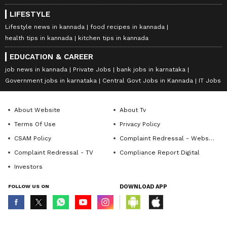
LIFESTYLE
Lifestyle news in kannada
food recipes in kannada
health tips in kannada
kitchen tips in kannada
EDUCATION & CAREER
job news in kannada
Private Jobs
bank jobs in karnataka
Government jobs in karnataka
Central Govt Jobs in Kannada
IT Jobs
About Website
About Tv
Terms Of Use
Privacy Policy
CSAM Policy
Complaint Redressal - Website
Complaint Redressal - TV
Compliance Report Digital
Investors
FOLLOW US ON
DOWNLOAD APP
© Copyright 2026 Asianxt Digital Technologies Private Limited (Formerly