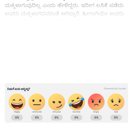
ಮಕ್ಕಳಾಗುವುದಿಲ್ಲ ಎಂದು ಹೇಳಿದ್ದರು. ಇದೀಗ ಲಸಿಕೆ ಪಡೆದು
ಅವರು ಮಕ್ಕಳಾಗದವರಂತೆ ಆಗಿದ್ದಾರೆ. ಹೀಗಾಗಿಯೇ ಅವರು
ಮದುವೆಯಾಗಿಲ್ಲ ಎಂದು ಕಪೋಲಕಲ್ಪಿತ ಸುಳ್ಳುಗಳನ್ನು
ಹೇಳಿದ್ದೀರಿ. ಇದರಿಂದ ರಾಹುಲ್‌ ಗಾಂಧಿ ಅವರ ಕೋಟ್ಯಂತರ
LATEST VIDEOS
ಅಭಿಮಾನಿಗಳಿಗೆ ಅವಮಾನ ಆಗಿದೆ ಎಂದು ಕಿಡಿ ಕಾರಿದ್ದಾರೆ.
ತಾವೊಬ್ಬ ಸಂಸದ, ಪಕ್ಷದ ರಾಜ್ಯಾಧ್ಯಕ್ಷ ಎಂದು ಮರೆತು ನಾಲಿಗೆ
ಹರಿಬಿಟ್ಟಿದ್ದೀರಿ.
ರಾಜ್ಯಕ್ಕೆ ಬರುವ ಪ್ರಧಾನಿ ಮೋದಿಗೆ ಸಿದ್ದರಾಮಯ್ಯ 7 ಪ್ರಶ್ನೆ
ABOUT THE AUTHOR
Kannadaprabha News
KN
1967ರ ನವೆಂಬರ್ 4ರಂದು ಆರಂಭವಾದ ಕನ್ನಡಪ್ರಭ ಕನ್ನಡ