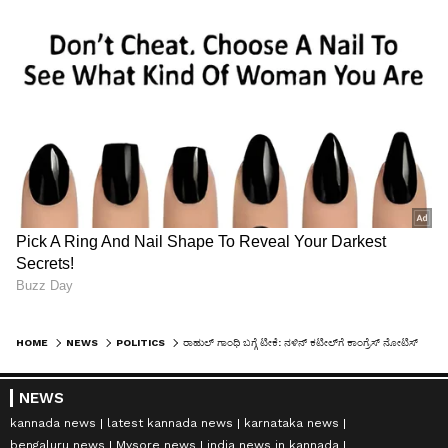
HOME
NEWS
POLITICS
ರಾಹುಲ್‌ ಗಾಂಧಿ ಬಗ್ಗೆ ಟೀಕೆ: ನಳಿನ್‌ ಕಟೀಲ್‌ಗೆ ಕಾಂಗ್ರೆಸ್‌ ನೋಟಿಸ್‌
NEWS
kannada news
latest kannada news
karnataka news
bengaluru news
Mysore news
india news in kannada