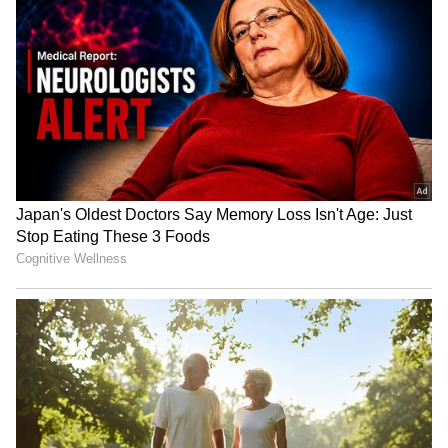
ಕನಕೋತ್ಸವದಲ್ಲಿ ರಿಷಬ್ ಶೆಟ್ಟಿ | Rishab
Shetty speech | Suvarna News
ಶೇ.50 ರಿಂದ ಶೇ.18 ಕ್ಕೆ TAX ಇಳಿಕೆ: ಮೋದಿ-
ಟ್ರಂಪ್ ಐತಿಹಾಸಿಕ ಒಪ್ಪಂದ | India US
Trade Deal | Party Rounds
ಸುಮಲತಾ ದೊಡ್ಡವರು, ಅವರ ಬಗ್ಗೆ ಮಾತಾಡುವಷ್ಟು
ನಾನು ಬೆಳೆದಿಲ್ಲ: ಎಚ್‌ಡಿಕೆ
ರಾಜ್ಯ ಕಾಂಗ್ರೆಸ್‌ ಪಕ್ಷವು ತಾವು ಅಧಿಕಾರಕ್ಕೆ ಬಂದರೆ ಗೃಹ
ಲಕ್ಷ್ಮೇ ಯೋಜನೆಯಡಿ ಪ್ರತಿ ಮನೆಯೊಡತಿಗೆ ಮಾಸಿಕ 2
ಸಾವಿರ ರು. ಸಹಾಯಧನ ನೀಡುತ್ತೇವೆ. ‘ಗೃಹ ಜ್ಯೋತಿ’
ಹೆಸರಿನಲ್ಲಿ ತಿಂಗಳಿಗೆ 200 ಯುನಿಟ್‌ ಉಚಿತ ವಿದ್ಯುತ್‌ ಹಾಗೂ