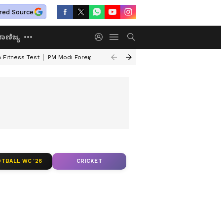
red Source
ಾಣಿಜ್ಯ
 Fitness Test
PM Modi Foreign Travel Expenditure
Valmiki Corporatio
TBALL WC '26
CRICKET