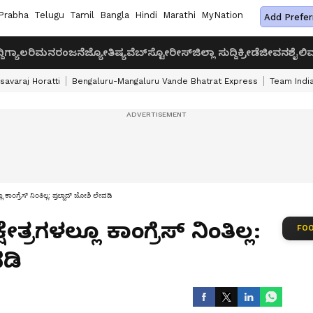
Prabha
Telugu
Tamil
Bangla
Hindi
Marathi
MyNation
Add Prefer
ದಿ
ಗ್ಯಾಲರಿ
ಮನರಂಜನೆ
ಜ್ಯೋತಿಷ್ಯ
ವೆಬ್‌ಸ್ಟೋರೀಸ್
ಜಿಲ್ಲಾ ಸುದ್ದಿ
ಕ್ರೀಡೆ
ಜೀವನಶೈಲಿ
ವ
savaraj Horatti
Bengaluru-Mangaluru Vande Bhatrat Express
Team India
 ಕಾಂಗ್ರೆಸ್‌ ನಿಂತಿಲ್ಲ: ಪ್ರಲ್ಹಾದ್‌ ಜೋಶಿ ಲೇವಡಿ
ತ್ರಗಳಲ್ಲೂ ಕಾಂಗ್ರೆಸ್‌ ನಿಂತಿಲ್ಲ:
FOO
ವಡಿ