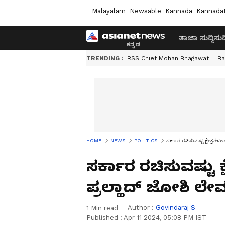
Malayalam
Newsable
Kannada
Kannada
ತಾಜಾ ಸುದ್ದಿ
ಸುದ್
TRENDING :
RSS Chief Mohan Bhagawat
Ba
HOME
NEWS
POLITICS
ಸರ್ಕಾರ ರಚಿಸುವಷ್ಟು ಕ್ಷೇತ್ರಗಳಲ್ಲೂ
ಸರ್ಕಾರ ರಚಿಸುವಷ್ಟು ಕ್ಷೇ
ಪ್ರಲ್ಹಾದ್‌ ಜೋಶಿ ಲೇ
Author :
Govindaraj S
1
Min read
Published :
Apr 11 2024, 05:08 PM IST