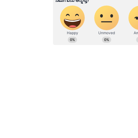
ವಿಶ್ವವಿದ್ಯಾಲಯದಿಂದ ಪಡೆದಿದ್ದೇನೆ. ದೂ
ಉದಯವಾಣಿ ಡಿಜಿಟಲ್ ವಿಭಾಗದಲ್ಲಿ ಬರ
ಮನರಂಜನೆ ಸುದ್ದಿಗಳ ಬಗ್ಗೆ ತುಂಬಾ ಆಸಕ್ತ
ಹವ್ಯಾಸಗಳು.
Lok Sabha Election 2024: ಜಾತಿ ಆ
15ಕ್ಕೆ ಜೋಶಿ ನಾಮಪತ್ರ ಸಲ್ಲಿಕೆ:
ಧಾರವಾಡ ಲ
ಕಣಕ್ಕಿಳಿದಿರುವ ಪ್ರಹ್ಲಾದ ಜೋಶಿ ಏ. 15ರಂದು
ಸೇರಿದಂತೆ ಪ್ರಮುಖ ವೃತ್ತ, ರಸ್ತೆಗಳಲ್ಲಿ ಹೆ
ಉಮೇದುವಾರಿಕೆ ಸಲ್ಲಿಸಲಿದ್ದಾರೆ.