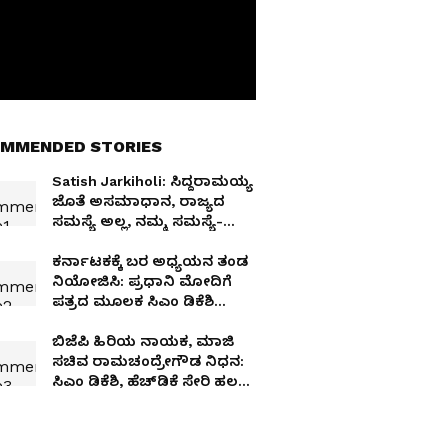
MMENDED STORIES
Satish Jarkiholi: ಸಿದ್ದರಾಮಯ್ಯ
ಜೊತೆ ಅಸಮಾಧಾನ, ರಾಜ್ಯದ
ಸಮಸ್ಯೆ ಅಲ್ಲ, ನಮ್ಮ ಸಮಸ್ಯೆ-
ಜಾರಕಿಹೊಳಿ
ಕರ್ನಾಟಕಕ್ಕೆ ಬರ ಅಧ್ಯಯನ ತಂಡ
ನಿಯೋಜಿಸಿ: ಪ್ರಧಾನಿ ಮೋದಿಗೆ
ಪತ್ರದ ಮೂಲಕ ಸಿಎಂ ಡಿಕೆಶಿ
ಮನವಿ
ಬಿಜೆಪಿ ಹಿರಿಯ ನಾಯಕ, ಮಾಜಿ
ಸಚಿವ ರಾಮಚಂದ್ರೇಗೌಡ ನಿಧನ:
ಸಿಎಂ ಡಿಕೆಶಿ, ಹೆಚ್‌ಡಿಕೆ ಸೇರಿ ಹಲವು
ಗಣ್ಯರ ಸಂತಾಪ