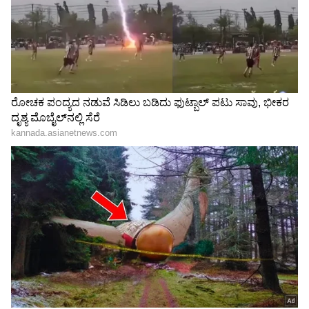
ಮಂತ್ರಿಗಿರಿ ಸಿಗದ್ದಕ್ಕೆ ನೋವಿಲ್ಲ,
ಮಂತ್ರಿಗಿರಿ ಅಸಮಾಧಾನ ಶಮನಕ್ಕೆ
ಹೀಗ್ಯಾಕೆ ಮಾಡಿದರೆಂಬ ಬೇಸರ:
ಅಖಾಡಕ್ಕಿಳಿದ ಟ್ರಬಲ್ ಶೂಟರ್
ಇಂಡಿ ಶಾಸಕ
ಸಿಎಂ ಡಿ.ಕೆ.ಶಿವಕುಮಾರ್,
ಯಶವಂತರಾಯಗೌಡ ಪಾಟೀಲ
ಚಕ್ರಾಯುಧ ಕೆಳಗಿಳಿಸ್ತಾರ ಕೃಷ್ಣಪ್ಪ!
LATEST VIDEOS
"ರಾಜಕೀಯ ಬೇಡ, ಸಿನಿಮಾನೇ ಪ್ರಾಣ":
ಕನಕೋತ್ಸವದಲ್ಲಿ ರಿಷಬ್ ಶೆಟ್ಟಿ | Rishab
Shetty speech | Suvarna News
ಶೇ.50 ರಿಂದ ಶೇ.18 ಕ್ಕೆ TAX ಇಳಿಕೆ: ಮೋದಿ-
ಟ್ರಂಪ್ ಐತಿಹಾಸಿಕ ಒಪ್ಪಂದ | India US
Trade Deal | Party Rounds