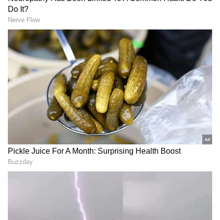
ದಿನ ಜನರ ವಿಶ್ವಾಸ, ಪ್ರೀತಿ ಹೆಚ್ಚಾಗುತ್ತಿದೆ. ಮುಂದೆ ಹೋಗುತ್ತ
ಜನಸಾಗರವೇ ಸೇರಿ ಕ್ಷೇತ್ರದಲ್ಲಿ ಗೆಲುವಿನ ಯಾತ್ರೆ
ಮುಂದುವರಿಯಲಿದೆ ಎಂದು ಹೇಳಿದರು.
RECOMMENDED STORIES
ಸಚಿವ ಸ್ಥಾನ ಅನುಭವಿಸಿದ
ಸಂಪುಟ ವಿಸ್ತರಣೆ ಸೀಕ್ರೆಟ್ ಬಿಚ್ಚಿಟ್ಟ
ಹಿರಿಯರೇ ಮಂತ್ರಿ ಸ್ಥಾನ ತಪ್ಪಿಸುವ
ಯತೀಂದ್ರ ಸಿದ್ದರಾಮಯ್ಯ: ಅಪ್ಪ
ಕೆಲ್ಸ ಮಾಡಿದ್ದಾರೆ -ಉ.ಕನ್ನಡ
ಸಿದ್ದು ಹಾಕಿದ್ದ ಮಾಸ್ಟರ್ ಪ್ಲಾನ್
ಕಾಂಗ್ರೆಸ್‌ನ ಅಸಲಿ ಸತ್ಯ ಬಿಚ್ಚಿಟ್ಟ
ರಿವೀಲ್
ಸೈಲ್