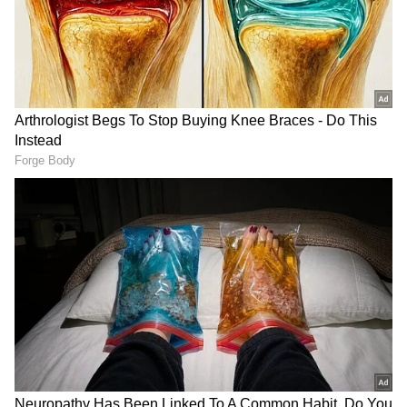
ಮಾಡಿ. ಬ್ರೇಕಿಂಗ್ ಸುದ್ದಿ (
Latest Kannada News
),
ವಿಶೇಷ ವರದಿಗಳು ಮತ್ತು ನೇರ ಪ್ರಸಾರಗಳೊಂದಿಗೆ
(
kannada news live
) ಸಂಪೂರ್ಣ ಮಾಹಿತಿ ಒಂದೇ
ಕ್ಲಿಕ್‌ನಲ್ಲಿ ಲಭ್ಯ. ಏಷ್ಯಾನೆಟ್ ಸುವರ್ಣ ನ್ಯೂಸ್ ಅಧಿಕೃತ
ಆ್ಯಪ್ ಡೌನ್‌ಲೋಡ್ ಮಾಡಿ ಹಾಗು ಎಲ್ಲಾ ಅಪ್‌ಡೇಟ್
ಗಳನ್ನು ಪಡೆಯಿರಿ.
ದೇಶದಲ್ಲಿ ಒಂದೇ ವರ್ಷ 2 ಲಕ್ಷ ಕಿರಾಣಿ ಅಂಗಡಿ ಬಂದ್‌:
ಅಧ್ಯಯನದಲ್ಲಿ ಬೆಳಕಿಗೆ!
ಶಿಗ್ಗಾಂವಿ ಕ್ಷೇತ್ರಕ್ಕೆ ನೂರು ಕೋಟಿ ಕೊಟ್ಟಿರುವ ದಾಖಲೆ ಕೊಡಲಿ,
ಯಾವಾ ಯಾವ ಇಲಾಖೆಯಲ್ಲಿ ಎಷ್ಟು ವಿಶೇಷ ಅನುದಾನ
ಕೊಟ್ಟಿದ್ದಾರೆ ದಾಖಲೆ ಕೊಡಲಿ. ಜನರು ಕೇಳುತ್ತಿದ್ದಾರೆ. ಯಾಕೆ
ಮುಚ್ಚಿಡುತ್ತಾರೆ‌? ಬಜೆಟ್‌ನಲ್ಲಿ ಘೋಷಣೆ ಮಾಡಿರುವುದನ್ನು
ಹೇಳುವುದಲ್ಲ. ನೂರು ಕೋಟಿ ವಿಶೇಷ ಅನುದಾನ ಕೊಟ್ಟಿರುವ
ದಾಖಲೆ ನೀಡಲಿ ಎಂದು ಸವಾಲು ಹಾಕಿದರು. ಕ್ಷೇತ್ರದಲ್ಲಿ ಜನರ
ಪ್ರತಿಕ್ರಿಯೆ ಕುರಿತು ಕೇಳಿದ ಪ್ರಶ್ನೆಗೆ ಪ್ರತಿಕ್ರಿಯಿಸಿದ ಅವರು, ಪ್ರತಿ