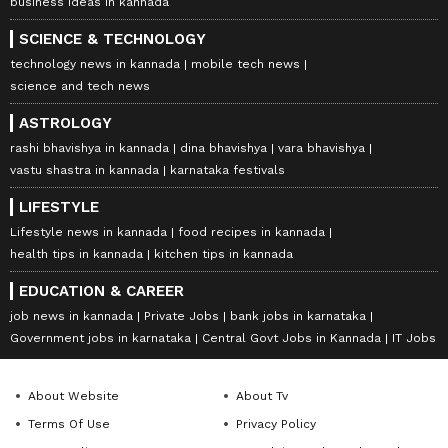
business ideas in kannada
SCIENCE & TECHNOLOGY
technology news in kannada
mobile tech news
science and tech news
ASTROLOGY
rashi bhavishya in kannada
dina bhavishya
vara bhavishya
vastu shastra in kannada
karnataka festivals
LIFESTYLE
Lifestyle news in kannada
food recipes in kannada
health tips in kannada
kitchen tips in kannada
EDUCATION & CAREER
job news in kannada
Private Jobs
bank jobs in karnataka
Government jobs in karnataka
Central Govt Jobs in Kannada
IT Jobs
About Website
About Tv
Terms Of Use
Privacy Policy