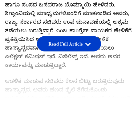
ಹಾಗೂ ಸಂಸದ ಬಸವರಾಜ ಬೊಮ್ಮಾಯಿ ಹೇಳಿದರು.
ಶಿಗ್ಗಾಂವಿಯಲ್ಲಿ ಮಾಧ್ಯಮಗಳೊಂದಿಗೆ ಮಾತನಾಡಿದ ಅವರು,
ರಾಜ್ಯ ಸರ್ಕಾರದ ಸಚಿವರು ಉಪ ಚುನಾವಣೆಯಲ್ಲಿ ಅಕ್ರಮ
ತಡೆಯಲು ಬರುತ್ತಿದ್ದಾರೆ ಎಂಬ ಕಾಂಗ್ರೆಸ್ ನಾಯಕರ ಹೇಳಿಕೆಗೆ
ಪ್ರತಿಕ್ರಿಯಿಸಿದ ಅವರು, ಕಾಂಗ್ರೆಸ್‌ನವರ ಈ ಹೇಳಿಕೆ
Read Full Article
ಹಾಸ್ಯಾಸ್ಪದವಾಗಿದೆ. ಚುನಾವಣಾ ಅಕ್ರಮ ತಡೆಯಲು
ಎಲೆಕ್ಷನ್ ಕಮಿಷನ್ ಇದೆ. ವಿಜಿಲೆನ್ಸ್‌ ಇದೆ. ಅವರು ಅವರ
ಕಾರ್ಯವನ್ನು ಮಾಡುತ್ತಿದ್ದಾರೆ.
ಆಡಳಿತ ಮಾಡುವ ಸಚಿವರು ಕೆಲಸ ಬಿಟ್ಟು ಬರುತ್ತಿರುವುದು
ಹಾಸ್ಯಾಸ್ಪದ. ಅವರು ಹಣದ ಥೈಲಿ ತೆಗೆದುಕೊಂಡು
ಬರುತ್ತಿರುವುದೇ ಜನರಿಗೆ ಹಂಚಲು, ಇಡೀ ದೇಶಕ್ಕೆ ಕತ್ತಲ ರಾತ್ರಿ
ರಾಜಕಾರಣ ಪರಿಚಯಿಸಿದವರೇ ಕಾಂಗ್ರೆಸ್‌ನವರು ಎಂದು
LATEST VIDEOS
ಹೇಳಿದರು. ವಕ್ಫ್‌ ಆಸ್ತಿ ವಿಚಾರದಲ್ಲಿ ವಿರೋಧ ಪಕ್ಷದ ಮೇಲೆ
ಗೂಬೆ ಕೂರಿಸುವ ಕೆಲಸ ಮಾಡಲಾಗುತ್ತದೆ. ಸಾಧನೆ
ಸರ್ಕಾರದ್ದು ಇರುತ್ತದೆ. ವಿರೋಧ ಪಕ್ಷ ತನ್ನ ಕೆಲಸ ಮಾಡುತ್ತದೆ.