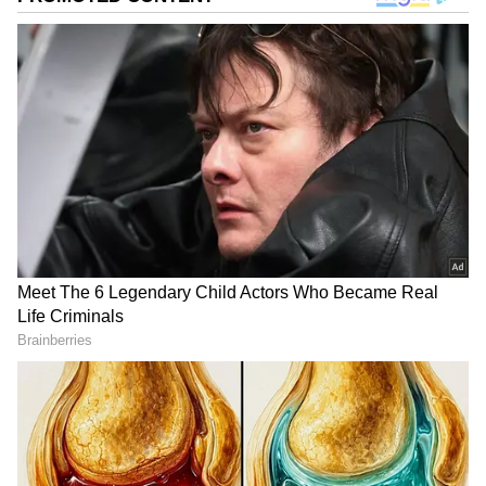
DOWNLOAD APP
ಕರ್ನಾಟಕ, ಭಾರತ (
India News
) ಮತ್ತು ಜಗತ್ತಿನ
ಕ್ಷಣಕ್ಷಣದ ಕನ್ನಡ ಸುದ್ದಿ (
Kannada News
)
ಅಪ್ಡೇಟ್‌ಗಳಿಗಾಗಿ ಏಷ್ಯಾನೆಟ್ ಸುವರ್ಣ ನ್ಯೂಸ್‌ ಫಾಲೋ