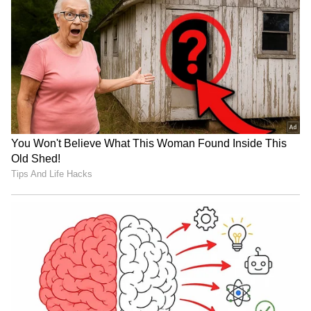
ಟ್ರಂಪ್ ಐತಿಹಾಸಿಕ ಒಪ್ಪಂದ | India US
Trade Deal | Party Rounds
ಪಕ್ಷದಲ್ಲಿ ಉಳಿಸಿಕೊಳ್ಳೋಕೆ ಮನಸ್ಸಿದೆಯೋ ಇಲ್ವೋ ಎಂದು
ಕಾಂಗ್ರೆಸ್ ಹೈಕಮಾಂಡ್ ಗೆ ಕೇಳುತ್ತೇನೆ. ಹೈಕಮಾಂಡ್ ಏನು
ಹೇಳುತ್ತೋ ನೋಡೋಣ. ಆ ಮೇಲೆ ನಾನು ಅಂತಿಮ