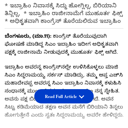
* ಇಬ್ರಾಹಿಂ ನಿವಾಸಕ್ಕೆ ಸಿದ್ದು ಹೋಗ್ಲಿಲ್ಲ, ಬಿರಿಯಾನಿ
ತಿನ್ಲಿಲ್ಲ, * ಇಬ್ರಾಹಿಂ ರಾಜೀನಾಮೆಗೆ ಮುಹೂರ್ತ ಫಿಕ್ಸ್
* ಅಧಿಕೃತವಾಗಿ ಕಾಂಗ್ರೆಸ್ ತೊರೆಯಲಿರುವ ಇಬ್ರಾಹಿಂ
ಬೆಂಗಳೂರು, (ಮಾ.11):
ಕಾಂಗ್ರೆಸ್ ತೊರೆಯುವುದಾಗಿ
ಘೋಷಣೆ ಮಾಡಿದ್ದ ಸಿಎಂ ಇಬ್ರಾಹಿಂ ಇದೀಗ ಅಧಿಕೃತವಾಗಿ
ಪಕ್ಷಕ್ಕೆ ರಾಜೀನಾಮೆ ನೀಡುವುದಕ್ಕೆ ಮುಹೂರ್ತ ಫಿಕ್ಸ್ ಆಗಿದೆ.
ಇಬ್ರಾಹಿಂ ಅವರನ್ನ ಕಾಂಗ್ರೆಸ್‌ನಲ್ಲೇ ಉಳಿಸಿಕೊಳ್ಳಲು ಮಾಜಿ
ಸಿಎಂ ಸಿದ್ದರಾಮಯ್ಯ ಸರ್ಕಸ್ ಮಾಡಿದ್ರು. ತಮ್ಮ ಆಪ್ತ ಎಚ್‌ಸಿ
ಮಹಾದೇವಪ್ಪ ಅವರನ್ನ ಸಿಎಂ ಇಬ್ರಾಹಿಂ ನಿವಾಸಕ್ಕೆ ಕಳುಹಿಸಿ
ಸಂಧಾನಕ್ಕೆ ಮುಂದಾಗಿದ್ದರು. ಸಿ.ಎಂ.ಇಬ್ರಾಹಿಂ ನನ್ನ ಸ್ನೇಹಿತ.
Read Full Article
ಅವನು ಪಕ್ಷ ಬಿಡುವುದಿಲ್ಲ ಎಂಬ ವಿಶ್ವಾಸ ನನಗಿದೆ. ಅವನ
ಸಿಟ್ಟು ಕಡಿಮೆಯಾದ ತಕ್ಷಣ ಅವನ ಮನೆಗೆ ಬಿರಿಯಾನಿ ತಿನ್ನಲು
ಹೋಗುತ್ತೇನೆ ಎಂದು ಸ್ವತಃ ಸಿದ್ದರಾಮಯ್ಯ ಅವರೇ ಹೇಳಿದ್ದರು.