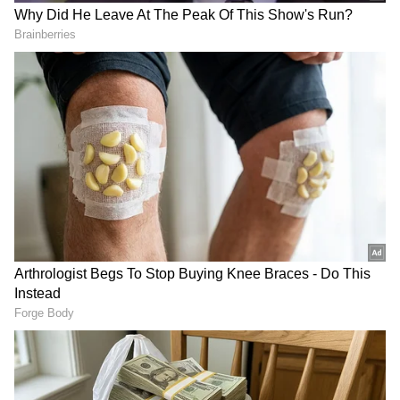
ಕರ್ನಾಟಕ, ಭಾರತ (
India News
) ಮತ್ತು ಜಗತ್ತಿನ
Karnataka Politics: 'ಇಬ್ರಾಹಿಂ ಸಿಟ್ಟು ಕಡಿಮೆಯಾದ
ಕ್ಷಣಕ್ಷಣದ ಕನ್ನಡ ಸುದ್ದಿ (
Kannada News
)
ತಕ್ಷಣ ಬಿರಿಯಾನಿ ತಿನ್ನಲು ಹೋಗುತ್ತೇನೆ'
ಅಪ್ಡೇಟ್‌ಗಳಿಗಾಗಿ ಏಷ್ಯಾನೆಟ್ ಸುವರ್ಣ ನ್ಯೂಸ್‌ ಫಾಲೋ
ಮಾಡಿ. ಬ್ರೇಕಿಂಗ್ ಸುದ್ದಿ (
Latest Kannada News
),
ವಿಶೇಷ ವರದಿಗಳು ಮತ್ತು ನೇರ ಪ್ರಸಾರಗಳೊಂದಿಗೆ
ನಾಳೆ ಅಂದ್ರೆ ಶನಿವಾರ ಕಾಂಗ್ರೆಸ್ ‌ಪಕ್ಷಕ್ಕೆ ಅಧಿಕೃತವಾಗಿ
(
kannada news live
) ಸಂಪೂರ್ಣ ಮಾಹಿತಿ ಒಂದೇ
ರಾಜೀನಾಮೆ ನೀಡಲಿದ್ದಾರೆ.ರಾಜೀನಾಮೆ‌ ಪತ್ರವನ್ನು ಕೆಪಿಸಿಸಿ
ಕ್ಲಿಕ್‌ನಲ್ಲಿ ಲಭ್ಯ. ಏಷ್ಯಾನೆಟ್ ಸುವರ್ಣ ನ್ಯೂಸ್ ಅಧಿಕೃತ
ಕಚೇರಿಗೆ ಸಲ್ಲಿಕೆ ಮಾಡುವ ಮೂಲಕ ಅಧಿಕೃತವಾಗಿ ಕಾಂಗ್ರೆಸ್
ಆ್ಯಪ್ ಡೌನ್‌ಲೋಡ್ ಮಾಡಿ ಹಾಗು ಎಲ್ಲಾ ಅಪ್‌ಡೇಟ್
‌ಪಕ್ಷ ತೊರೆಯಲಿದ್ದಾರೆ. ಇನ್ನು ಶೀಘ್ರವೇ ಅಧಿಕೃತವಾಗಿ
ಗಳನ್ನು ಪಡೆಯಿರಿ.
ಸಭಾಪತಿ ಹೊರಟ್ಟಿರನ್ನ ಭೇಟಿಯಾಗಿ ಪರಿಷತ್ ಸ್ಥಾನಕ್ಕೂ
ರಾಜೀನಾಮೆ ಸಲ್ಲಿಕೆಗೆ ಸಾಧ್ಯತೆ ಇದೆ.
ಕಾದು ನೋಡುವ ತಂತ್ರಕ್ಕೆ ಮೊರೆ ಹೋಗಿದ್ದ ಇಬ್ರಾಹಿಂ
ಹೌದು...ಕಾಂಗ್ರೆಸ್ ತೊರೆಯುವುದಾಗಿ ಘೋಷಣೆ ಮಾಡಿದ್ದ