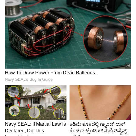
ಜೆಡಿಎಸ್‌ ಕಡೆಗೆ ಎಂದು ಬಹಿರಂಗವಾಗಿಯೇ ಹೇಳಿಕೆ
ನೀಡಿದ್ದರು.
ಫೆಬ್ರವರಿ 14 ರಂದು ಈ ಬಗ್ಗೆ ಅಧಿಕೃತವಾಗಿ ಘೋಷಣೆ
ಮಾಡುತ್ತೇನೆ. ಅದೇ ದಿನ ಪಕ್ಷಕ್ಕೆ ರಾಜೀನಾಮೆ ನೀಡುತ್ತೇನೆ.
ಅಷ್ಟೇ ಅಲ್ಲದೆ ಅಲಿಂಗೌ ಸಮಾವೇಶವನ್ನು ನಡೆಸುತ್ತೇನೆ
ಎಂದೆಲ್ಲಾ ಹೇಳಿಕೊಂಡಿದ್ದರು. ಇದಾದ ಬಳಿಕ ಸಿದ್ದರಾಮಯ್ಯ
ಅವರು ಸ್ವತಃ ಸಿಎಂ ಇಬ್ರಾಹಿಂ ಜೊತೆ ಮಾತುಕತೆ ನಡೆಸಿದ್ದರು.
ತನ್ನ ಸ್ನೇಹಿತ ಎಚ್‌ಸಿ ಮಹದೇವಪ್ಪ ಅವರನ್ನು ಸಿಎಂ ಇಬ್ರಾಹಿಂ
ನಿವಾಸಕ್ಕೆ ಕಳಿಸಿ ಸಂಧಾನ ಪ್ರಯತ್ನ ನಡೆಸಿದ್ದರು.
ಜೆಡಿಎಸ್ ರಾಜ್ಯಾಧ್ಯಕ್ಷ ಸ್ಥಾನದ ಮೇಲೆ ಕಣ್ಣಿಟ್ಟಿರುವ
ಇಬ್ರಾಹಿಂ
ಹೌದು...ವಿಧಾನಪರಿಷತ್ ವಿರೋಧ ಪಕ್ಷದ ನಾಯಕ ಹುದ್ದೆ
ಕೈತಪ್ಪಿರುವುದರಿಂದ ಅಸಮಾಧಾನಗೊಂಡಿರುವ ಸಿಎಂ