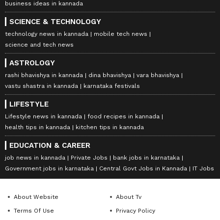
business ideas in kannada
SCIENCE & TECHNOLOGY
technology news in kannada
mobile tech news
science and tech news
ASTROLOGY
rashi bhavishya in kannada
dina bhavishya
vara bhavishya
vastu shastra in kannada
karnataka festivals
LIFESTYLE
Lifestyle news in kannada
food recipes in kannada
health tips in kannada
kitchen tips in kannada
EDUCATION & CAREER
job news in kannada
Private Jobs
bank jobs in karnataka
Government jobs in karnataka
Central Govt Jobs in Kannada
IT Jobs
About Website
About Tv
Terms Of Use
Privacy Policy