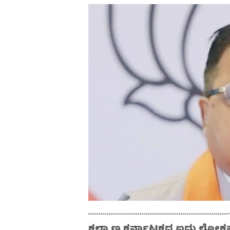
ಕಲ್ಯಾಣ ಕರ್ನಾಟಕದ ಐದು ಲೋಕಸಭ