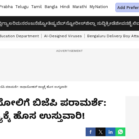
Prabha
Telugu
Tamil
Bangla
Hindi
Marathi
MyNation
Add Prefer
ದಿ
ಗ್ಯಾಲರಿ
ಮನರಂಜನೆ
ಜ್ಯೋತಿಷ್ಯ
ವೆಬ್‌ಸ್ಟೋರೀಸ್
ಜಿಲ್ಲಾ ಸುದ್ದಿ
ಕ್ರೀಡೆ
ಜೀವನಶೈಲಿ
ವ
ducation Department
AI-Designed Viruses
Bengaluru Delivery Boy Att
ೆಪಿ ಪರಾಮರ್ಶೆ: ರಾಧಾಮೋಹನ್‌ ರಾಜ್ಯಕ್ಕೆ ಹೊಸ ಉಸ್ತುವಾರಿ!
ೋಲಿಗೆ ಬಿಜೆಪಿ ಪರಾಮರ್ಶೆ:
್ಕೆ ಹೊಸ ಉಸ್ತುವಾರಿ!