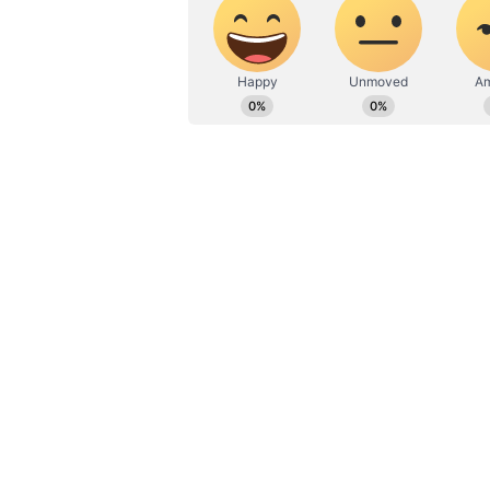
ಎತ್ತುವ ಕನ್ನಡಪ್ರಭ ದಿನ ಪತ್ರಿಕೆಯಲ್ಲಿ 
ಚನ್ನಪಟ್ಟಣದಲ್ಲಿ ನನ್ನ ಸ್ಫರ್ಧೆಗೆ ಎಚ್.ಡಿ.
ರಾಧಾಮೋಹನ್‌ ರಾಜ್ಯ ಬಿಜೆಪಿಗೆ ಉಸ್ತುವ
ನೇಮಕಗೊಂಡಿದ್ದಾರೆ. ಇತ್ತೀಚಿನ ಲೋಕಸಭಾ ಚ
ಪ್ರಧಾನ ಕಾರ್ಯದರ್ಶಿ ಡಾ.ರಾಧಾ ಮೋಹನ್‌
ಉಸ್ತುವಾರಿಯನ್ನಾಗಿ ನೇಮಿಸಲಾಗಿದೆ. ಚುನಾ
ಅಗರ್ವಾಲ್ ಅವರು ರಾಜ್ಯಾದ್ಯಂತ ಪ್ರವಾಸ ಕೈಗ
ಕಾರ್ಯದರ್ಶಿ ಅರುಣ್ ಸಿಂಗ್ ಅವರು ರಾಜ್