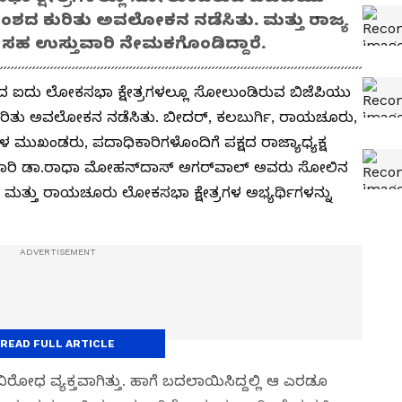
ಿತಾಂಶದ ಕುರಿತು ಅವಲೋಕನ ನಡೆಸಿತು. ಮತ್ತು ರಾಜ್ಯ
ು ಸಹ ಉಸ್ತುವಾರಿ ನೇಮಕಗೊಂಡಿದ್ದಾರೆ.
ದ ಐದು ಲೋಕಸಭಾ ಕ್ಷೇತ್ರಗಳಲ್ಲೂ ಸೋಲುಂಡಿರುವ ಬಿಜೆಪಿಯು
 ಕುರಿತು ಅವಲೋಕನ ನಡೆಸಿತು. ಬೀದರ್‌, ಕಲಬುರ್ಗಿ, ರಾಯಚೂರು,
ಳ ಮುಖಂಡರು, ಪದಾಧಿಕಾರಿಗಳೊಂದಿಗೆ ಪಕ್ಷದ ರಾಜ್ಯಾಧ್ಯಕ್ಷ
ುವಾರಿ ಡಾ.ರಾಧಾ ಮೋಹನ್‌ದಾಸ್‌ ಅಗರ್‌ವಾಲ್‌ ಅವರು ಸೋಲಿನ
ಮತ್ತು ರಾಯಚೂರು ಲೋಕಸಭಾ ಕ್ಷೇತ್ರಗಳ ಅಭ್ಯರ್ಥಿಗಳನ್ನು
READ FULL ARTICLE
ವಿರೋಧ ವ್ಯಕ್ತವಾಗಿತ್ತು. ಹಾಗೆ ಬದಲಾಯಿಸಿದ್ದಲ್ಲಿ ಆ ಎರಡೂ