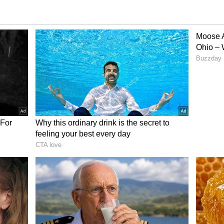
ದರು. ಇನ್ನು ಪಕ್ಷದ ರಾಜ್ಯ ಸಹ ಉಸ್ತುವಾರಿಯನ್ನಾಗಿ
ುಧಾಕರ್ ರೆಡ್ಡಿ ಅವರನ್ನು ನೇಮಿಸಲಾಗಿದೆ.