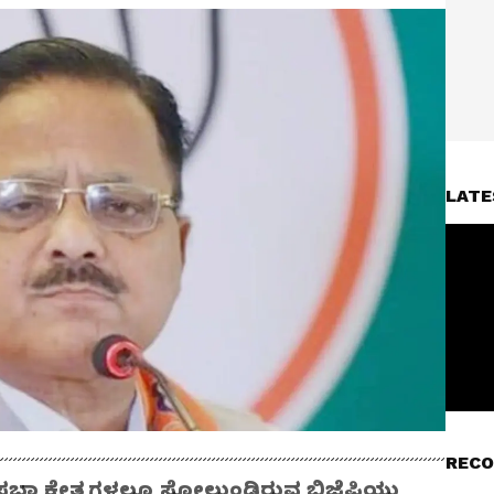
LATE
RECO
ಾ ಕ್ಷೇತ್ರಗಳಲ್ಲೂ ಸೋಲುಂಡಿರುವ ಬಿಜೆಪಿಯು