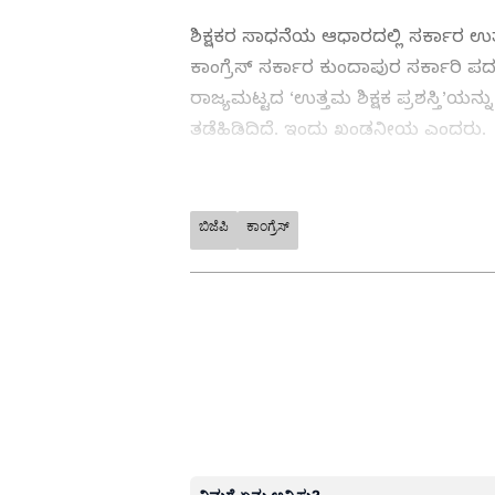
ಶಿಕ್ಷಕರ ಸಾಧನೆಯ ಆಧಾರದಲ್ಲಿ ಸರ್ಕಾರ ಉತ್
ಕಾಂಗ್ರೆಸ್ ಸರ್ಕಾರ ಕುಂದಾಪುರ ಸರ್ಕಾರಿ 
ರಾಜ್ಯಮಟ್ಟದ ‘ಉತ್ತಮ ಶಿಕ್ಷಕ ಪ್ರಶಸ್ತಿ’ಯನ
ತಡೆಹಿಡಿದಿದೆ. ಇಂದು ಖಂಡನೀಯ ಎಂದರು.
ಹೈಕೋರ್ಟ್ ತೀರ್ಪೋ, ಅಜೆಂಡಾವೋ: ಸರ್ಕ
ಬಿಜೆಪಿ
ಕಾಂಗ್ರೆಸ್
ABOUT THE AUTHOR
Kannadaprabha News
KN
1967ರ ನವೆಂಬರ್ 4ರಂದು ಆರಂಭವಾದ ಕ
ಮೂಡಿಸಿದ ಕನ್ನಡ ದಿನ ಪತ್ರಿಕೆ. ದೇಶ, 
ಹೂರಣ ಹೊತ್ತು ತರುವ ಕನ್ನಡಪ್ರಭ, ಕನ್ನ
ಎತ್ತುವ ಕನ್ನಡಪ್ರಭ ದಿನ ಪತ್ರಿಕೆಯಲ್ಲಿ 