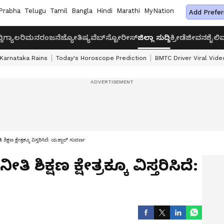
Prabha
Telugu
Tamil
Bangla
Hindi
Marathi
MyNation
Add Prefer
ದಿ
ಗ್ಯಾಲರಿ
ಮನರಂಜನೆ
ಜ್ಯೋತಿಷ್ಯ
ವೆಬ್‌ಸ್ಟೋರೀಸ್
ಜಿಲ್ಲಾ ಸುದ್ದಿ
ಕ್ರೀಡೆ
ಜೀವನಶೈಲಿ
ವ
Karnataka Rains
Today's Horoscope Prediction
BMTC Driver Viral Vide
 ಶಿಕ್ಷಣ ಕ್ಷೇತ್ರಕ್ಕೂ ವಿಸ್ತರಿಸಿದೆ: ಯಶ್ಪಾಲ್ ಸುವರ್ಣ
ಿ ಶಿಕ್ಷಣ ಕ್ಷೇತ್ರಕ್ಕೂ ವಿಸ್ತರಿಸಿದೆ: