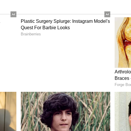
್ಣ, ಜಿಲ್ಲಾ ಮಹಿಳಾ ಮೋರ್ಚಾ ನಿಕಟಪೂರ್ವ ಅಧ್ಯಕ್ಷೆ ವೀಣಾ ಎಸ್.
್ಮಿತಾ ಬಿ. ಶೆಟ್ಟಿ ಮುಂತಾದವರು ಉಪಸ್ಥಿತರಿದ್ದರು.
ಾರ್ಯದರ್ಶಿಗಳಾದ ಶಾಂತಿ ಮನೋಜ್ ಕಾರ್ಯಕ್ರಮ ನಿರೂಪಿಸಿ,