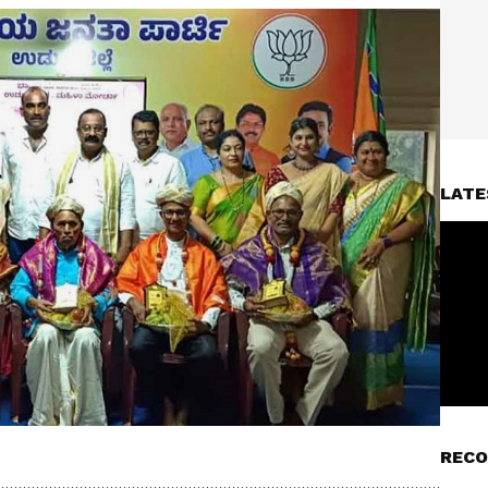
LATE
RECO