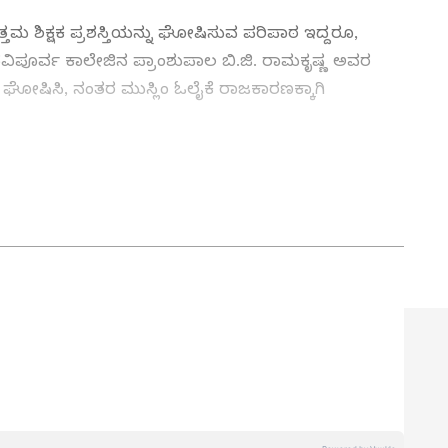
ತಮ ಶಿಕ್ಷಕ ಪ್ರಶಸ್ತಿಯನ್ನು ಘೋಷಿಸುವ ಪರಿಪಾಠ ಇದ್ದರೂ,
ಪದವಿಪೂರ್ವ ಕಾಲೇಜಿನ ಪ್ರಾಂಶುಪಾಲ ಬಿ.ಜಿ. ರಾಮಕೃಷ್ಣ ಅವರ
್ನು ಘೋಷಿಸಿ, ನಂತರ ಮುಸ್ಲಿಂ ಓಲೈಕೆ ರಾಜಕಾರಣಕ್ಕಾಗಿ
ಾರಕ್ಕೆ ಸಂಸದ ಕೋಟ ಶ್ರೀನಿವಾಸ ಪೂಜಾರಿ ಪ್ರಶ್ನೆ
ನ್ನಡಪ್ರಭ ಕನ್ನಡ ಪತ್ರಿಕೋದ್ಯಮದಲ್ಲಿಯೇ ವಿಶೇಷ ಛಾಪು
ವಿದೇಶ, ವಾಣಿಜ್ಯ, ಕ್ರೀಡೆ, ಮನೋರಂಜನೆ ಸೇರಿ ವೈವಿಧ್ಯಮಯ ಸುದ್ದಿಗಳ
ಡಿಗರ ಅಸ್ಮಿತೆಯ ಸಂಕೇತ. ಸದಾ ಕರುನಾಡು, ನುಡಿ, ಸಂಸ್ಕೃತಿ ಪರ ಧ್ವನಿ
ಪ್ರಕಟಗೊಳ್ಳುವ ಸುದ್ದಿಗಳು ಸುವರ್ಣ ನ್ಯೂಸ್ ವೆಬ್‌ಸೈಟಲ್ಲೂ ಲಭ್ಯ.