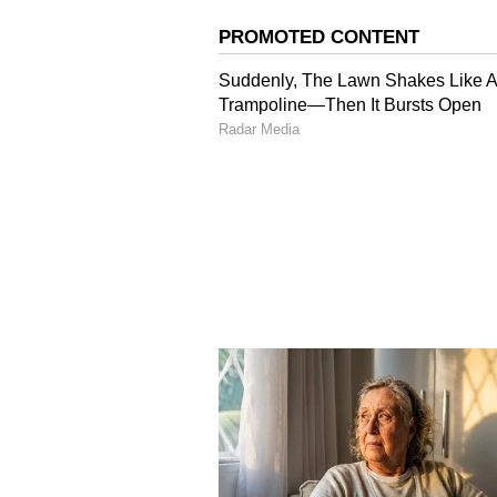
ನಾಯಕ್, ಜಿಲ್ಲಾ ವಕ್ತಾರೆ ಗೀತಾಂಜಲಿ ಸುವರ
ಶೆಟ್ಟಿ, ನಗರ ಮಂಡಲ ಪ್ರಧಾನ ಕಾರ್ಯದರ್ಶಿ ರಶ
ಉಡುಪಿ ನಗರ ಮಹಿಳಾ ಮೋರ್ಚಾ ಪ್ರಧಾನ ಕ
ಸರೋಜಾ ಶೆಣೈ ವಂದಿಸಿದರು.