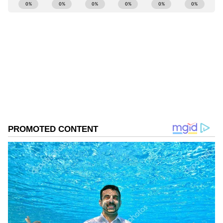
ABOUT THE AUTHOR
Girish Goudar
GG
ಏಷ್ಯಾನೆಟ್‌ ಸುವರ್ಣ ನ್ಯೂಸ್‌.ಕಾಮ್‌ನಲ್ಲಿ ಹಿರಿಯ ಉಪ ಸಂಪಾದಕ.
ಕಳೆದ 10 ವರ್ಷಗಳಿಂದ ಮಾಧ್ಯಮ ಕ್ಷೇತ್ರದಲ್ಲಿದ್ದೇನೆ. ನನ್ನ ಊರು
ಬಾಗಲಕೋಟೆ ಜಿಲ್ಲೆಯ ಹುನಗುಂದ . ಕರ್ನಾಟಕ
ವಿಶ್ವವಿದ್ಯಾಲಯದಿಂದ ಎಂಎಸ್‌ಸಿ ಎಲೆಕ್ಟ್ರಾನಿಕ್‌ ಮೀಡಿಯಾ ಪದವಿ
ಗದಗ
ಪಡೆದಿದ್ದೇನೆ. ಈಟಿವಿ ಭಾರತ್‌, ವೇ ಟು ನ್ಯೂಸ್‌ ಡಿಜಿಟಲ್‌
ಅಪಘಾತ
ಶಾಲೆ
ಮಾಧ್ಯಮದಲ್ಲಿ ಸಂಪಾದಕನಾಗಿ ಕೆಲಸ ಮಾಡಿದ್ದೇನೆ. ಕ್ರೀಡೆ,
ಚಲನಚಿತ್ರ, ರಾಜಕೀಯ ಸುದ್ದಿಗಳ ಬಗ್ಗೆ ಅತೀವ ಆಸಕ್ತಿ ಇದೆ. ಸಂಗೀತ
ಕೇಳುವುದು, ಕ್ರಿಕೆಟ್‌ ಆಡುವುದು ನೆಚ್ಚಿನ ಹವ್ಯಾಸಗಳಾಗಿವೆ.