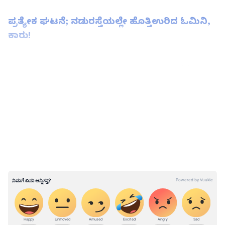
ಪ್ರತ್ಯೇಕ ಘಟನೆ; ನಡುರಸ್ತೆಯಲ್ಲೇ ಹೊತ್ತಿಉರಿದ ಓಮಿನಿ,
ಕಾರು!
LATEST VIDEOS