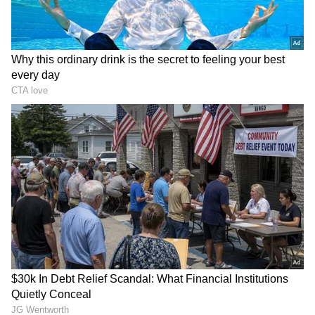
ರೋಡ್ ಬ್ರೇಕ್ ಬಳಿ ಚಾಲಕನ ನಿಯಂತ್ರಣ ತಪ್ಪಿ ಖಾಸಗಿ
ವಾಹ‌ನ ಪಲ್ಟಿಯಾಗಿದೆ. ಬಸ್‌ನಲ್ಲಿ ಸುಮಾರು 25 ಕ್ಕೂ ಹೆಚ್ಚು
ಶಾಲಾ ಮಕ್ಕಳು, ಶಿಕ್ಷಕರು ಹೊರಟ್ಟಿದ್ದರು. ಅದೃಷ್ಟವಷಾತ್‌
DOWNLOAD APP
ಯಾವುದೇ ಪ್ರಾಣಹಾನಿ ಸಂಭವಿಸಿಲ್ಲ. ಈ ಮೂಲಕ ಭಾರೀ
ಅನಾಹುತವೊಂದು ತಪ್ಪಿದೆ. ಕೆಲವರಿಗೆ ಸಣ್ಣಪುಟ್ಟ
ಗಾಯಗಳಾಗಿವೆ. ಸ್ಥಳಕ್ಕೆ ಗದಗ ಗ್ರಾಮೀಣ ಪೊಲೀಸರು ಭೇಟಿ
ಪರಿಶೀಲನೆ ನಡೆಸಿದ್ದಾರೆ.