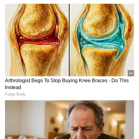
RECOMMENDED STORIES
ಬೆಂಗಳೂರು ಪೊಲೀಸ್‌
IMD Alert ಪ್ರಯಾಣಕ್ಕೆ ತಯಾರಿ
ಇತಿಹಾಸದಲ್ಲೇ ಅತಿದೊಡ್ಡ
ನಡೆಸಿದ್ದೀರಾ? Be Careful:
ಬದಲಾವಣೆ! 63 ವರ್ಷಗಳ ನಂತರ
ಬೆಂಗಳೂರು ಸೇರಿ ಎಲ್ಲೆಲ್ಲಿ
5 ಭಾಗವಾಗಿ ವಿಭಜನೆ; 6,633
ಬಿರುಗಾಳಿ- ಭಾರಿ ಮಳೆ ಸೂಚನೆ
ಹೊಸ ಪೊಸ್ಟ್!