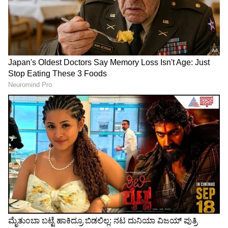
'SSLC ಮಾರ್ಕ್ಸ್‌ ಕಾರ್ಡ್‌ ಕೂಡ
ಬೆಂಗಳೂರಿನಿಂದ ಸಿಗಂದೂರು
ಕೊಡಬೇಕಾ...?' ಬೆಂಗಳೂರಿನಲ್ಲಿ
ಚೌಡೇಶ್ವರಿ ದರ್ಶನಕ್ಕೆ ಹೊರಟಿದ್ದ
ಮನೆ ಓನರ್ ಪ್ರಶ್ನೆ ಕೇಳಿ
ಕಾರು ಭೀಕರ ಅಪಘಾತ..
ಬಾಡಿಗೆದಾರ ಕಂಗಾಲು
LATEST VIDEOS
"ರಾಜಕೀಯ ಬೇಡ, ಸಿನಿಮಾನೇ ಪ್ರಾಣ":
ಕನಕೋತ್ಸವದಲ್ಲಿ ರಿಷಬ್ ಶೆಟ್ಟಿ | Rishab
Shetty speech | Suvarna News
ಶೇ.50 ರಿಂದ ಶೇ.18 ಕ್ಕೆ TAX ಇಳಿಕೆ: ಮೋದಿ-
ಟ್ರಂಪ್ ಐತಿಹಾಸಿಕ ಒಪ್ಪಂದ | India US
Trade Deal | Party Rounds