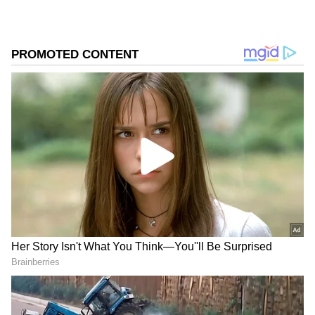
ಸಂಕೇತವಾಗಿ ತಾನೂ ಆತ್ಮತ್ಯಾಗ (Self-Sacrifice)
ಮಾಡಲು ನಿರ್ಧರಿಸಿದನು.
DOWNLOAD APP