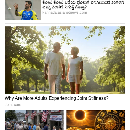
ಇತಿಹಾಸ ಅಧ್ಯಯನಕ್ಕೆ ಹೊಸ ದಿಕ್ಸೂಚಿ
ಈ ಹೊಸ ಶೋಧನೆಯು ರಾಷ್ಟ್ರಕೂಟರ ಕಾಲದ ಸಾಮಾಜಿಕ
ಚೌಕಟ್ಟು, ರಾಜಪ್ರಭುತ್ವ ಮತ್ತು ರಾಜ-ಸೇವಕರ ನಡುವೆ ಇದ್ದ
ನಂಬಿಕೆಯ ಸಂಬಂಧಗಳು, ಅಂದಿನ ಧಾರ್ಮಿಕ ಹಾಗೂ
ಸಾಂಸ್ಕೃತಿಕ ನಂಬಿಕೆಗಳ ಮೇಲೆ ಹೊಸ ಬೆಳಕು ಚೆಲ್ಲಿದೆ.
ಕರ್ನಾಟಕದ ಮಧ್ಯಕಾಲೀನ ಇತಿಹಾಸದ ವಿವಿಧ
ಆಯಾಮಗಳನ್ನು ಅರ್ಥಮಾಡಿಕೊಳ್ಳಲು ಈ ಶಾಸನವು