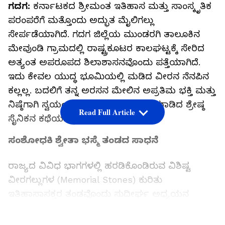
ಗದಗ:
ಕರ್ನಾಟಕದ ಶ್ರೀಮಂತ ಇತಿಹಾಸ ಮತ್ತು ಸಾಂಸ್ಕೃತಿಕ
ಪರಂಪರೆಗೆ ಮತ್ತೊಂದು ಅದ್ಭುತ ಮೈಲಿಗಲ್ಲು
ಸೇರ್ಪಡೆಯಾಗಿದೆ. ಗದಗ ಜಿಲ್ಲೆಯ ಮುಂಡರಗಿ ತಾಲೂಕಿನ
ಮೇವುಂಡಿ ಗ್ರಾಮದಲ್ಲಿ ರಾಷ್ಟ್ರಕೂಟರ ಕಾಲಘಟ್ಟಕ್ಕೆ ಸೇರಿದ
ಅತ್ಯಂತ ಅಪರೂಪದ ಶಿಲಾಶಾಸನವೊಂದು ಪತ್ತೆಯಾಗಿದೆ.
ಇದು ಕೇವಲ ಯುದ್ಧ ಭೂಮಿಯಲ್ಲಿ ಮಡಿದ ವೀರನ ನೆನಪಿನ
ಕಲ್ಲಲ್ಲ. ಬದಲಿಗೆ ತನ್ನ ಅರಸನ ಮೇಲಿನ ಅಪ್ರತಿಮ ಭಕ್ತಿ ಮತ್ತು
ನಿಷ್ಠೆಗಾಗಿ ಸ್ವಯಂಪ್ರೇರಿತವಾಗಿ ಪ್ರಾಣತ್ಯಾಗ ಮಾಡಿದ ಶ್ರೇಷ್ಠ
Read Full Article
ಸೈನಿಕನ ಕಥೆಯನ್ನು ವಿವರಿಸುತ್ತದೆ.
ಸಂಶೋಧಕಿ ಶ್ವೇತಾ ಭಸ್ಮೆ ತಂಡದ ಸಾಧನೆ
ರಾಜ್ಯದ ವಿವಿಧ ಭಾಗಗಳಲ್ಲಿ ಹರಡಿಕೊಂಡಿರುವ ವಿಶಿಷ್ಟ
ವೀರಗಲ್ಲುಗಳ (Memorial Stones) ಕುರಿತು
ಇತಿಹಾಸಾಸಕ್ತರ ತಂಡವೊಂದು ಸುದೀರ್ಘ ಅಧ್ಯಯನ
ನಡೆಸುತ್ತಿತ್ತು. ಈ ವೇಳೆ ವೀರಗಲ್ಲುಗಳ ಕುರಿತಾಗಿಯೇ ವಿಶೇಷ
ಸಂಶೋಧನಾ ಪ್ರಬಂಧ (Thesis) ಸಿದ್ಧಪಡಿಸುತ್ತಿದ್ದ ಪ್ರಮುಖ
LATEST VIDEOS