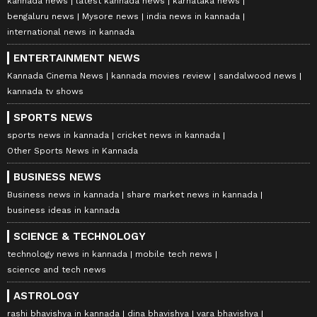
kannada news
latest kannada news
karnataka news
bengaluru news
Mysore news
india news in kannada
international news in kannada
ENTERTAINMENT NEWS
Kannada Cinema News
kannada movies review
sandalwood news
kannada tv shows
SPORTS NEWS
sports news in kannada
cricket news in kannada
Other Sports News in Kannada
BUSINESS NEWS
Business news in kannada
share market news in kannada
business ideas in kannada
SCIENCE & TECHNOLOGY
technology news in kannada
mobile tech news
science and tech news
ASTROLOGY
rashi bhavishya in kannada
dina bhavishya
vara bhavishya