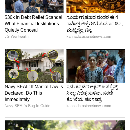
ಅತ್ಯಂತ ಅಮೂಲ್ಯ ಆಕರ ಗ್ರಂಥವಾಗಿದ್ದು, ಮುಂದಿನ
ದಿನಗಳಲ್ಲಿ ಇತಿಹಾಸ ಇಲಾಖೆ ಹಾಗೂ ಪುರಾತತ್ವ
ಇಲಾಖೆಯಿಂದ ಮತ್ತಷ್ಟು ಆಳವಾದ ಸಂಶೋಧನೆಗಳಿಗೆ ಇದು
ದಾರಿ ಮಾಡಿಕೊಡಲಿದೆ ಎಂದು ತಜ್ಞರು ಆಶಿಸಿದ್ದಾರೆ.