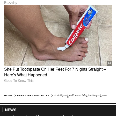
HOME
KARNATAKA DISTRICTS
ಗದಗದಲ್ಲಿ ರಾಷ್ಟ್ರಕೂಟ ಕಾಲದ ವಿಶಿಷ್ಟ ವೀರಗಲ್ಲು ಪತ್ತೆ, ರಾಜನ ಮೇಲಿನ ಪ್ರೀತಿಗೆ ಪ್ರಾಣತ್ಯಾಗದ 'ಕೀಲುಗುಂಟೆ' ಪದ್ಧತಿ!
NEWS