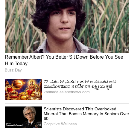
ಕರ್ನಾಟಕದಲ್ಲಿ ಸಾಮಾನ್ಯವಾಗಿ ಕಂಡುಬರುವ ವೀರಗಲ್ಲುಗಳು
ಯುದ್ಧದಲ್ಲಿ ಶತ್ರುಗಳ ಎದುರು ವೀರಾವೇಶದಿಂದ ಹೋರಾಡಿ
ಮಡಿದ ಯೋಧರು, ಊರಿನ ಹೆಣ್ಣುಮಕ್ಕಳನ್ನು ಅಥವಾ
ಗೋವುಗಳನ್ನು ಕಾಪಾಡುವಾಗ ಪ್ರಾಣ ಬಿಟ್ಟ ವೀರರ ನೆನಪಿಗಾಗಿ
ಕೆತ್ತಲ್ಪಟ್ಟಿರುತ್ತವೆ. ಆದರೆ, ಮೇವುಂಡಿಯ ಈ ವೀರಗಲ್ಲು
ಸಂಪೂರ್ಣ ಭಿನ್ನವಾದ ಶೈಲಿಯನ್ನು ಹೊಂದಿದೆ. ಯಾವುದೇ
ಯುದ್ಧವಿಲ್ಲದೆ, ಕೇವಲ ಭಾವನಾತ್ಮಕ ನಿಷ್ಠೆ ಮತ್ತು ಒಡೆಯನ
ಮೇಲಿನ ಗೌರವಕ್ಕಾಗಿ, ನೂರಾರು ಮೈಲು ನಡೆದು ಬಂದು
ಸಮಾಧಿಯ ಮುಂದೆ ಸ್ವಯಂಪ್ರೇರಿತವಾಗಿ ಪ್ರಾಣತ್ಯಾಗ
ಮಾಡಿದ ಅಪೂರ್ವ ಕಥೆಯನ್ನು ತಿಳಿಸುತ್ತದೆ.