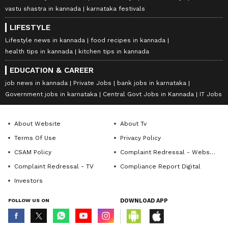
vastu shastra in kannada
karnataka festivals
LIFESTYLE
Lifestyle news in kannada
food recipes in kannada
health tips in kannada
kitchen tips in kannada
EDUCATION & CAREER
job news in kannada
Private Jobs
bank jobs in karnataka
Government jobs in karnataka
Central Govt Jobs in Kannada
IT Jobs
About Website
About Tv
Terms Of Use
Privacy Policy
CSAM Policy
Complaint Redressal - Website
Complaint Redressal - TV
Compliance Report Digital
Investors
FOLLOW US ON
DOWNLOAD APP