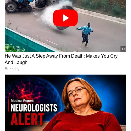
Related Articles
ಕೊಪ್ಪಳ ತಳಕಲ್‌ನಲ್ಲಿ 13ನೇ ಶತಮಾನದ ಅಪರೂಪದ
ಶಾಸನ ಪತ್ತೆ: ಇತಿಹಾಸದ ಪುಟಗಳಲ್ಲಿದ್ದ ಅಗ್ರಹಾರದ
ರಹಸ್ಯ ಬಯಲು!
ಹೊಸಪೇಟೆಯ ಹೊಲದಲ್ಲಿ ಅಡಗಿದ್ದ ಹೊಯ್ಸಳರ ಕಾಲದ
ರಹಸ್ಯ; 15 ಅಡಿ ಎತ್ತರದ ಶಾಸನ ಪತ್ತೆ
RECOMMENDED STORIES