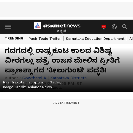
ಕನ್ನಡ
TRENDING :
Yash Toxic Trailer
Karnataka Education Department
A
ಗದಗದಲ್ಲಿ ರಾಷ್ಟ್ರಕೂಟ ಕಾಲದ ವಿಶಿಷ್ಟ
ವೀರಗಲ್ಲು ಪತ್ತೆ, ರಾಜನ ಮೇಲಿನ ಪ್ರೀತಿಗೆ
ಪ್ರಾಣತ್ಯಾಗದ 'ಕೀಲುಗುಂಟೆ' ಪದ್ಧತಿ!
Author :
Gowthami K
|
Karnataka Districts
Rashtrakuta inscription in Gadag
Published :
Jun 09 2026, 05:25 PM IST
Image Credit:
Asianet News