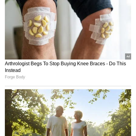
ರಾಮನಗರ ಜಿಲ್ಲೆಯಲ್ಲಿ 23,000 ಹೆಕ್ಟೇರ್ ಪ್ರದೇಶದಲ್ಲಿ ಮಾವು
ಬೆಳೆಯಲಾಗುತ್ತದೆ. ಇಲ್ಲಿ ಬೆಳೆಯುವ ಗುಣಮಟ್ಟದ ಮಾವಿನ
ಹಣ್ಣುಗಳು ದೇಶದ ಹಾಗೂ ವಿಶ್ವದ ಮೂಲೆ ಮೂಲೆಗೆ
ಸರಬರಾಜು ಆಗುತ್ತದೆ. ಇಂತಹ ಗುಣಮಟ್ಟದ ಮಾವು
ಬೆಳೆಯುವ ರೈತರಲ್ಲಿ ಈಗ ಆತಂಕ ಎದುರಾಗಿದ್ದು, ಈ ಬಾರಿ
ತೇವಾಂಶ ಜಾಸ್ತಿಯಾಗಿದ್ದು, ಹೂ ಬಿಟ್ಟ ನಂತರವೂ ಮಾವು
ಚಿಗುರಿ ಕಾಯಿ ಬಂದಿಲ್ಲ. ಅಲ್ಲದೇ ಜಿಗಿಹುಳ ಹಾಗೂ ಬೂದಿ
ರೋಗ ಈ ಬಾರಿ ಮಾವನ್ನು ಕಾಡುತ್ತಿದೆ. ಆದರೆ ಸದ್ಯದ
ಪರಿಸ್ಥಿತಿಯಲ್ಲಿ ಮಾವು ರಕ್ಷಣೆ ಮಾಡಿಕೊಳ್ಳಲು ಸಾಧ್ಯವಿದ್ದು,
ರೈತರ ಕಚೇರಿಗೆ ಬಂದು ಮಾವಿಗೆ ಆಗಿರುವ ತೊಂದರೆ ತಿಳಿಸಿ
ಔಷಧಿ ಬಗ್ಗೆ ಮಾಹಿತಿ ಪಡೆಯಿರಿ ಎನ್ನುತ್ತಾರೆ ತೋಟಗಾರಿಕಾ
ಇಲಾಖೆಯ ಉಪನಿರ್ದೇಶಕ ಮುನೇಗೌಡ.
ಒಟ್ಟಾರೆ ಜಿಲ್ಲೆಯಲ್ಲಿ ಉಂಟಾಗಿರುವ ವಾತಾವರಣದಲ್ಲಿನ
ಏರುಪೇರಿನ ಪರಿಣಾಮ ಈ ಬಾರಿ ಮಾವು ಬೆಳೆಗಾರರಿಗೆ ಈ