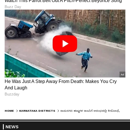
HOME
KARNATAKA DISTRICTS
ರಾಮನಗರ: ಹಣ್ಣುಗಳ ರಾಜನಿಗೆ ಆರಂಭದಲ್ಲೇ ಕೀಟಬಾಧೆ, ರೈತರಲ್ಲಿ ಆತಂಕ
NEWS