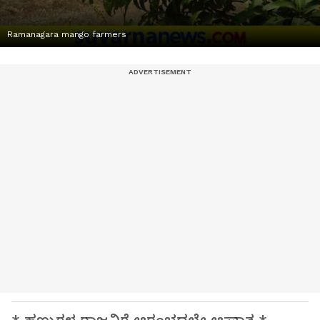
Ramanagara mango farmers