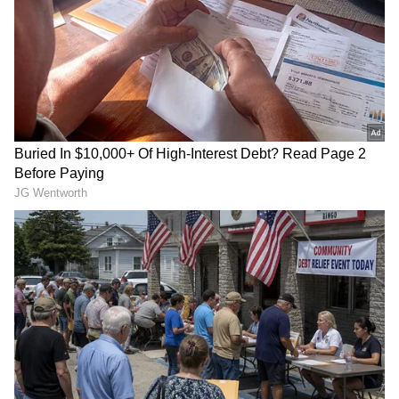
ಕಷ್ಟ ಅನುಭವಿಸುತ್ತಿದ್ದೇವೆ. ಈವರೆಗೂ ಯಾವ ಅಧಿಕಾರಿಗಳು
ಬಂದು ಮಾಹಿತಿ ನೀಡುತ್ತಿಲ್ಲ. ಯಾರೋ ಕೊಟ್ಟ ಔಷಧಿ
ಸಿಂಪಡಣೆ ಮಾಡುತ್ತಿದ್ದೇವೆ. ಅಲ್ಲದೇ ಅಧಿಕಾರಿಗಳ ಗಮನಕ್ಕೆ
ತಂದರೂ ಸಹ ಉಢಾಫೆ ಉತ್ತರ ನೀಡುತ್ತಾರೆ ಎಂದು ರೈತರು
ಗಂಭೀರವಾಗಿ ಆರೋಪಿಸಿದ್ದಾರೆ.
ಸಂಪುಟದಲ್ಲಿ ಮತ್ತೆ ‘ಅದಲು-
ಬಾಗಲಕೋಟೆ: ಹೃದಯಾಘಾತದ
ಬದಲು’ ಆಟ; ಯಾರಿಗೆ ಸಚಿವ
ಮುನ್ನ ಇತರರ ಜೀವ ಉಳಿಸಿ
ಸ್ಥಾನ, ಯಾರಿಗೆ ಕುತ್ತು?
ಪ್ರಾಣ ಬಿಟ್ಟ ಲಾರಿ ಡ್ರೈವರ್
ಶಿವಗಂಗೆ ಬೆಟ್ಟಕ್ಕೆ ಬಂದಿದ್ದ 31ರ
ಅವನು ಸತ್ತರೂ ಹೆಂಡತಿಯ ಪತ್ತೆ
ಹರೆಯದ ಉದ್ಯಮಿ ಪುತ್ರ ನಾಪತ್ತೆ,
ಇಲ್ಲ: ಸೂಸೈಡ್​​ ಕೇಸ್​​ನಲ್ಲಿ ಟ್ವಿಸ್ಟ್​