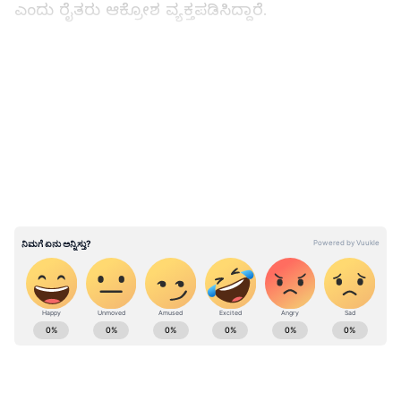
ಎಂದು ರೈತರು ಆಕ್ರೋಶ ವ್ಯಕ್ತಪಡಿಸಿದ್ದಾರೆ.
LATEST VIDEOS
ABOUT THE AUTHOR
Suvarna News
SN