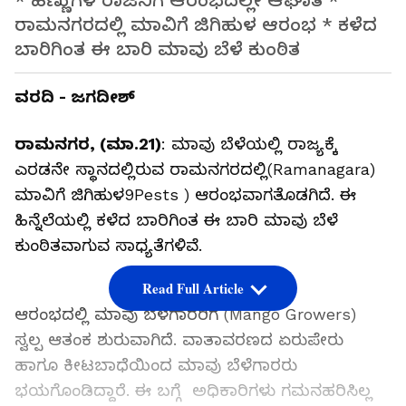
* ಹಣ್ಣುಗಳ ರಾಜನಿಗೆ ಆರಂಭದಲ್ಲೇ ಆಘಾತ *
ರಾಮನಗರದಲ್ಲಿ ಮಾವಿಗೆ ಜಿಗಿಹುಳ ಆರಂಭ * ಕಳೆದ
ಬಾರಿಗಿಂತ ಈ ಬಾರಿ ಮಾವು ಬೆಳೆ ಕುಂಠಿತ
ವರದಿ - ಜಗದೀಶ್
ರಾಮನಗರ, (ಮಾ.21)
: ಮಾವು ಬೆಳೆಯಲ್ಲಿ ರಾಜ್ಯಕ್ಕೆ
ಎರಡನೇ ಸ್ಥಾನದಲ್ಲಿರುವ ರಾಮನಗರದಲ್ಲಿ(Ramanagara)
ಮಾವಿಗೆ ಜಿಗಿಹುಳ9Pests ) ಆರಂಭವಾಗತೊಡಗಿದೆ. ಈ
ಹಿನ್ನೆಲೆಯಲ್ಲಿ ಕಳೆದ ಬಾರಿಗಿಂತ ಈ ಬಾರಿ ಮಾವು ಬೆಳೆ
ಕುಂಠಿತವಾಗುವ ಸಾಧ್ಯತೆಗಳಿವೆ.
Read Full Article
ಆರಂಭದಲ್ಲಿ ಮಾವು ಬೆಳೆಗಾರರಿಗೆ (Mango Growers)
ಸ್ವಲ್ಪ ಆತಂಕ ಶುರುವಾಗಿದೆ. ವಾತಾವರಣದ ಏರುಪೇರು
ಹಾಗೂ ಕೀಟಬಾಧೆಯಿಂದ ಮಾವು ಬೆಳೆಗಾರರು
ಭಯಗೊಂಡಿದ್ದಾರೆ. ಈ ಬಗ್ಗೆ ಅಧಿಕಾರಿಗಳು ಗಮನಹರಿಸಿಲ್ಲ