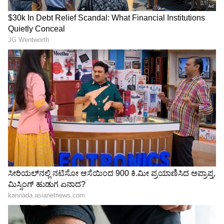
ಶಾಂತಲಾ ಡ್ರಾಪ್‌ನಲ್ಲಿ ಶೋಧ
ಮೇಲೆ ಟ್ವಿಸ್ಟ್!
LATEST VIDEOS
ಮಾಹಿತಿ ಕೇಳಿದ್ರೆ ಅಧಿಕಾರಿಗಳಿಂದ ಉಡಾಫೆ ಉತ್ತರ
"ರಾಜಕೀಯ ಬೇಡ, ಸಿನಿಮಾನೇ ಪ್ರಾಣ":
ಕನಕೋತ್ಸವದಲ್ಲಿ ರಿಷಬ್ ಶೆಟ್ಟಿ | Rishab
Shetty speech | Suvarna News
ಶೇ.50 ರಿಂದ ಶೇ.18 ಕ್ಕೆ TAX ಇಳಿಕೆ: ಮೋದಿ-
ಟ್ರಂಪ್ ಐತಿಹಾಸಿಕ ಒಪ್ಪಂದ | India US
Trade Deal | Party Rounds