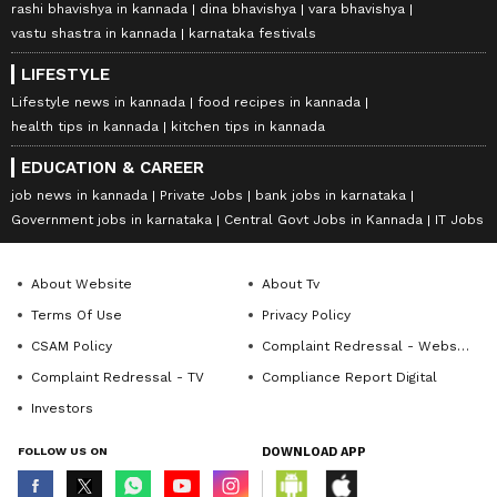
rashi bhavishya in kannada
dina bhavishya
vara bhavishya
vastu shastra in kannada
karnataka festivals
LIFESTYLE
Lifestyle news in kannada
food recipes in kannada
health tips in kannada
kitchen tips in kannada
EDUCATION & CAREER
job news in kannada
Private Jobs
bank jobs in karnataka
Government jobs in karnataka
Central Govt Jobs in Kannada
IT Jobs
About Website
About Tv
Terms Of Use
Privacy Policy
CSAM Policy
Complaint Redressal - Website
Complaint Redressal - TV
Compliance Report Digital
Investors
FOLLOW US ON
DOWNLOAD APP