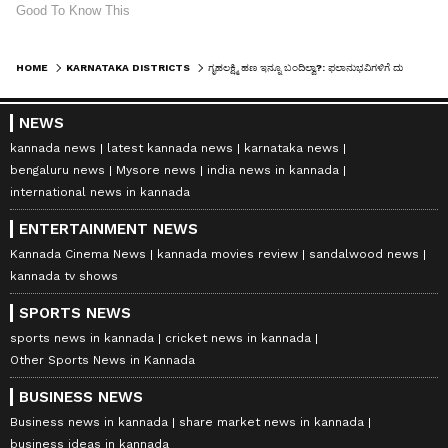
HOME
KARNATAKA DISTRICTS
ಗೃಹಲಕ್ಷ್ಮಿ ಹಣ ಇನ್ನೂ ಬಂದಿಲ್ವಾ?: ಫಲಾನುಭವಿಗಳಿಗೆ ದುಡ್ಡು ತಲುಪಲು ಹೊಸ ಪ್ಲಾನ್‌..!
NEWS
kannada news
latest kannada news
karnataka news
bengaluru news
Mysore news
india news in kannada
international news in kannada
ENTERTAINMENT NEWS
Kannada Cinema News
kannada movies review
sandalwood news
kannada tv shows
SPORTS NEWS
sports news in kannada
cricket news in kannada
Other Sports News in Kannada
BUSINESS NEWS
Business news in kannada
share market news in kannada
business ideas in kannada