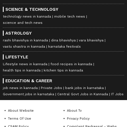
SCIENCE & TECHNOLOGY
technology news in kannada
mobile tech news
science and tech news
ASTROLOGY
rashi bhavishya in kannada
dina bhavishya
vara bhavishya
vastu shastra in kannada
karnataka festivals
LIFESTYLE
Lifestyle news in kannada
food recipes in kannada
health tips in kannada
kitchen tips in kannada
EDUCATION & CAREER
job news in kannada
Private Jobs
bank jobs in karnataka
Government jobs in karnataka
Central Govt Jobs in Kannada
IT Jobs
About Website
About Tv
Terms Of Use
Privacy Policy
CSAM Policy
Complaint Redressal - Website